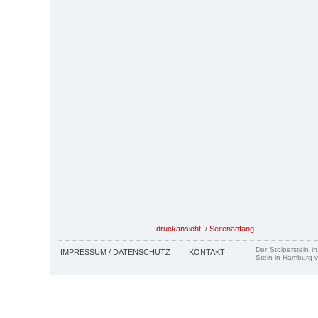
druckansicht
/
Seitenanfang
Der Stolperstein i
IMPRESSUM / DATENSCHUTZ
KONTAKT
Stein in Hamburg v