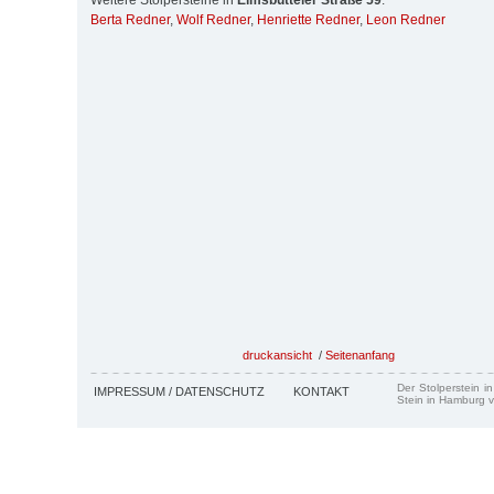
Weitere Stolpersteine in
Eimsbütteler Straße 59
:
Berta Redner
,
Wolf Redner
,
Henriette Redner
,
Leon Redner
druckansicht
/
Seitenanfang
Der Stolperstein i
IMPRESSUM / DATENSCHUTZ
KONTAKT
Stein in Hamburg v