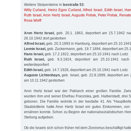
Weitere Stolpersteine in
Isestraße 53
:
Willy Curland
,
Heinz Egon Curland
,
Alfred Israel
,
Edith Israel
,
Han
Ruth Israel
,
Aron Hertz Israel
,
Auguste Pollak
,
Peter Pollak
,
Renate
Rosa Wolff
Aron Hertz Israel,
geb. 20.1. 1863, deportiert am 15.7.1942 na
26.10.1942 dort gestorben
Alfred Israel,
geb. 20.3.1893 in Hamburg, deportiert am 25.10.194
Leonie Israel,
geb. Zuckermann, geb. 19.7.1894, deportiert am 25
Hans Israel,
geb. 17.2.1922, deportiert am 25.10.1941 nach Lodz
Ruth Israel,
geb. 9.3.1924, deportiert am 25.10.1941 nach
weiterdeportiert
Edith Israel,
geb. 14.7.1928, deportiert am 25.10.1941 nach Lodz
Auguste Lichtenhayn,
geb. Israel, geb. 22.8.1899, deportiert am
am 10.11.1942 gestorben
Aron Hertz Israel war der Patriarch einer großen Familie. Z
wurden ihm und seiner Ehefrau Franziska, geb. Halberstadt, drei 
geboren. Die Familie wohnte in der Isestaße 41. Als "Hauptkol
Staatslotterie hatte Aron Hertz Israel ein gutes Einkommen, vo
ernähren konnte. Schon zu Beginn der nationalsozialistischen Her
Stellung aufgeben.
Ob die Israels sich schon früher mit dem Zionismus beschäftigt hatte