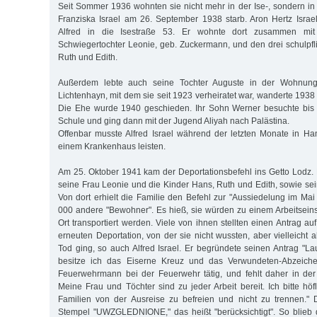
Seit Sommer 1936 wohnten sie nicht mehr in der Ise-, sondern in
Franziska Israel am 26. September 1938 starb. Aron Hertz Isra
Alfred in die Isestraße 53. Er wohnte dort zusammen mit 
Schwiegertochter Leo­nie, geb. Zuckermann, und den drei schulpfl
Ruth und Edith.
Außerdem lebte auch seine Tochter Auguste in der Wohnung
Lichtenhayn, mit dem sie seit 1923 verheiratet war, wanderte 1938
Die Ehe wurde 1940 geschieden. Ihr Sohn Werner besuchte bis
Schule und ging dann mit der Jugend Aliyah nach Palästina.
Offenbar musste Alfred Israel während der letzten Monate in Hamb
einem Krankenhaus leisten.
Am 25. Oktober 1941 kam der Deportationsbefehl ins Getto Lodz. Er 
seine Frau Leonie und die Kinder Hans, Ruth und Edith, sowie se
Von dort erhielt die Familie den Befehl zur "Aussiedelung im Ma
000 andere "Bewohner". Es hieß, sie würden zu einem Arbeitsei
Ort transportiert werden. Viele von ihnen stellten einen Antrag 
erneuten Deportation, von der sie nicht wussten, aber vielleicht 
Tod ging, so auch Alfred Israel. Er begründete seinen Antrag "Lau
besitze ich das Eiserne Kreuz und das Verwundeten-Abzeiche
Feuerwehrmann bei der Feuerwehr tätig, und fehlt daher in der
Meine Frau und Töchter sind zu jeder Arbeit bereit. Ich bitte höf
Familien von der Ausreise zu befreien und nicht zu trennen." 
Stempel "UWZGLEDNIONE," das heißt "berücksichtigt". So blieb 