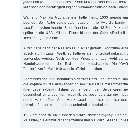
jeden Fall wanderten der älteste Sohn Max und sein Bruder Heinz
kurz nach der Machtergreifung der Nationalsozialisten nach Palästi
Während Max als Arzt arbeitete, hatte Heinz 1933 gerade ein
beendet. Sein Vater sorgte dafür, dass er in Tel Aviv die Landwi
Israel" besuchen konnte. Beide überlebten die NS-Zeit, Max blieb
später in die USA. Mit den Eltern blieben der Sohn Alfred mit 
Tochter Auguste zurück.
Alfred hatte nach der Realschule in einer großen Exportfirma ei
absolviert. Im Ersten Weltkrieg hatte er als Frontsoldat gekämpf
verwundet worden. Noch vor dem Krieg, eher aber wohl danach
Handelsvertreter in der Textilbranche selbstständig. Die "OHG
"arisiert". Am 3. Mai 1940 war sie offiziell erloschen.
Spätestens seit 1936 bemühten sich Aron Hertz und Franziska Israel
die Papiere für die Auswanderung nach Palästina zusammenzub
ihren Lebensabend mit ihren Söhnen verbringen. Beide waren sie
gesundheitlich angegriffen, weshalb sie besonders auf die medi
durch Max hofften. Aron Hertz Israel beabsichtigte, sich do
einzukaufen, um so den Lebensunterhalt zu bestreiten.
1937 erhielten sie die "Unbedenklichkeitsbescheinigung" für eine
Palästina, die einmal verlängert wurde und bis März 1938 galt. Sie 