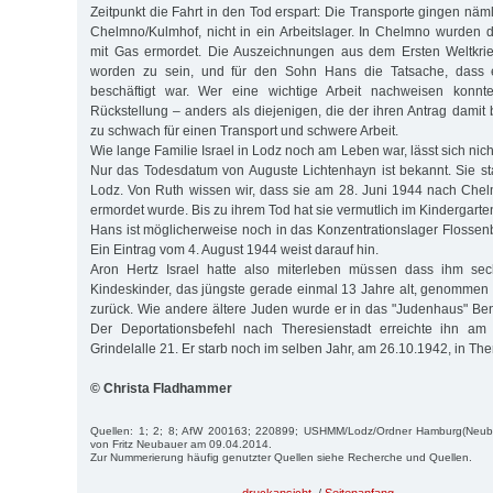
Zeitpunkt die Fahrt in den Tod erspart: Die Transporte gingen näml
Chelmno/Kulmhof, nicht in ein Arbeitslager. In Chelmno wurden 
mit Gas ermordet. Die Auszeichnungen aus dem Ersten Weltkri
worden zu sein, und für den Sohn Hans die Tatsache, dass 
beschäftigt war. Wer eine wichtige Arbeit nachweisen konnt
Rückstellung – anders als diejenigen, die der ihren Antrag damit
zu schwach für einen Transport und schwere Arbeit.
Wie lange Familie Israel in Lodz noch am Leben war, lässt sich nic
Nur das Todesdatum von Auguste Lichtenhayn ist bekannt. Sie s
Lodz. Von Ruth wissen wir, dass sie am 28. Juni 1944 nach Che
ermordet wurde. Bis zu ihrem Tod hat sie vermutlich im Kindergarten
Hans ist möglicherweise noch in das Konzentrationslager Flossen
Ein Eintrag vom 4. August 1944 weist darauf hin.
Aron Hertz Israel hatte also miterleben müssen dass ihm sec
Kindeskinder, das jüngste gerade einmal 13 Jahre alt, genommen w
zurück. Wie andere ältere Juden wurde er in das "Judenhaus" Bene
Der Deportationsbefehl nach Theresienstadt erreichte ihn am
Grindelalle 21. Er starb noch im selben Jahr, am 26.10.1942, in The
© Christa Fladhammer
Quellen: 1; 2; 8; AfW 200163; 220899; USHMM/Lodz/Ordner Hamburg(Neubau
von Fritz Neubauer am 09.04.2014.
Zur Nummerierung häufig genutzter Quellen siehe Recherche und Quellen.
druckansicht
/
Seitenanfang