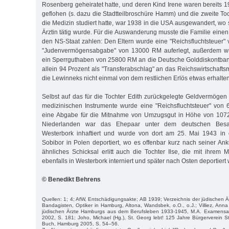
Rosenberg geheiratet hatte, und deren Kind Irene waren bereits 1
geflohen (s. dazu die Stadtteilbroschüre Hamm) und die zweite Toc
die Medizin studiert hatte, war 1938 in die USA ausgewandert, wo s
Ärztin tätig wurde. Für die Auswanderung musste die Familie eine
den NS-Staat zahlen: Den Eltern wurde eine "Reichsfluchtsteuer
"Judenvermögensabgabe" von 13000 RM auferlegt, außerdem w
ein Sperrguthaben von 25800 RM an die Deutsche Golddiskontban
allein 94 Prozent als "Transferabschlag" an das Reichswirtschafts
die Lewinneks nicht einmal von dem restlichen Erlös etwas erhalte
Selbst auf das für die Tochter Edith zurückgelegte Geldvermögen
medizinischen Instrumente wurde eine "Reichsfluchtsteuer" vo
eine Abgabe für die Mitnahme von Umzugsgut in Höhe von 1072
Niederlanden war das Ehepaar unter dem deutschen Besa
Westerbork inhaftiert und wurde von dort am 25. Mai 1943 in 
Sobibor in Polen deportiert, wo es offenbar kurz nach seiner Ank
ähnliches Schicksal erlitt auch die Tochter Ilse, die mit ihrem 
ebenfalls in Westerbork interniert und später nach Osten deportiert
© Benedikt Behrens
Quellen: 1; 4; AfW, Entschädigungsakte; AB 1939; Verzeichnis der jüdischen Ä
Bandagisten, Optiker in Hamburg, Altona, Wandsbek, o.O., o.J.; Villiez, Ann
jüdischen Ärzte Hamburgs aus dem Berufsleben 1933-1945, M.A. Examensarb
2002, S. 181; Joho, Michael (Hg.), St. Georg lebt! 125 Jahre Bürgerverein St
Buch, Hamburg 2005, S. 54–56.