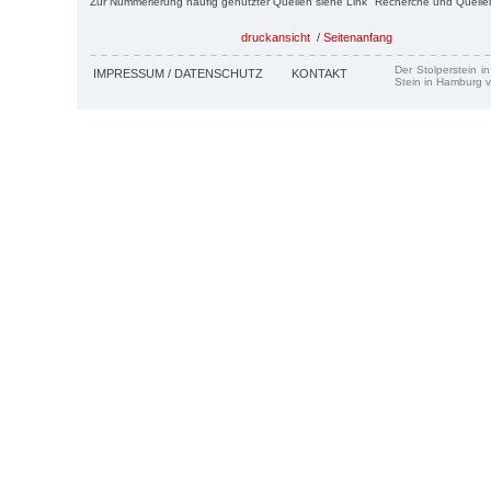
Zur Nummerierung häufig genutzter Quellen siehe Link "Recherche und Quelle
druckansicht
/
Seitenanfang
Der Stolperstein i
IMPRESSUM / DATENSCHUTZ
KONTAKT
Stein in Hamburg v