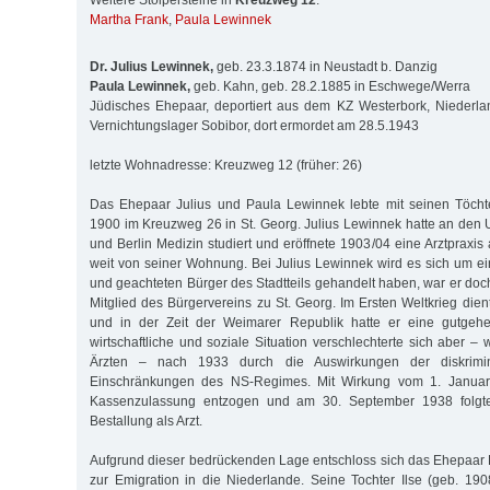
Weitere Stolpersteine in
Kreuzweg 12
:
Martha Frank
,
Paula Lewinnek
Dr. Julius Lewinnek,
geb. 23.3.1874 in Neustadt b. Danzig
Paula Lewinnek,
geb. Kahn, geb. 28.2.1885 in Eschwege/Werra
Jüdisches Ehepaar, deportiert aus dem KZ Westerbork, Niederla
Vernichtungslager Sobibor, dort ermordet am 28.5.1943
letzte Wohnadresse: Kreuzweg 12 (früher: 26)
Das Ehepaar Julius und Paula Lewinnek lebte mit seinen Töchte
1900 im Kreuzweg 26 in St. Georg. Julius Lewinnek hatte an den 
und Berlin Medizin studiert und eröffnete 1903/04 eine Arztpraxis 
weit von seiner Wohnung. Bei Julius Lewinnek wird es sich um e
und geachteten Bürger des Stadtteils gehandelt haben, war er doc
Mitglied des Bürgervereins zu St. Georg. Im Ersten Weltkrieg dien
und in der Zeit der Weimarer Republik hatte er eine gutgehe
wirtschaftliche und soziale Situation verschlechterte sich aber – 
Ärzten – nach 1933 durch die Auswirkungen der diskrimini
Einschränkungen des NS-Regimes. Mit Wirkung vom 1. Janua
Kassenzulassung entzogen und am 30. September 1938 folgt
Bestallung als Arzt.
Aufgrund dieser bedrückenden Lage entschloss sich das Ehepaar
zur Emigration in die Niederlande. Seine Tochter Ilse (geb. 1908