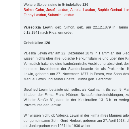
Weitere Stolpersteine in
Grindelallee 126
:
Selma Cohn
,
Josef Lasdun
,
Aurelia Lasdun
,
Sophie Gertrud La
Fanny Lasdun
,
Sulamith Lasdun
Valesc(k)a Lewin,
geb. Simon, geb. am 22.12.1879 in Hamm a.
6.12.1941 nach Riga, ermordet
Grindelallee 126
Valeska Lewin war am 22. Dezember 1879 in Hamm an der Sieg
wissen nichts über ihre jüdische Herkunftsfamilie und über ihre K
Vermutlich hatte sie eine kaufmännische Ausbildung absolviert, den
heiratete, bezeichnete der Standesbeamte sie als Prokuristin. 
Lewin, geboren am 27. November 1877 in Posen, war Sohn des 
Manuel Lewin und seiner Ehefrau Minna geb. Gerechter.
Siegfried Lewin betätigte sich selbst als Kaufmann. Bis zum 9. Ma
Inhaber der Firma Franz Hübner, Schaufenstereinrichtungen, zu
Wilhelm-Straße 81, dann in der Klosterallee 13. D.h. er verle
Privaträume der Familie.
Wir wissen nicht, ob Valeska Lewin in der Firma ihres Mannes arbei
der gemeinsame Sohn Gerd Herbert, geboren am 27. April 1913, d
als Juniorpartner von 1931 bis 1936 weiter.