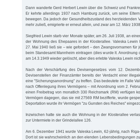
Dann wanderte Gerd Herbert Lewin über die Schweiz und Frankre
Er kehrte allerdings 1937 nach Hamburg zurück, um seine Elter
bewegen. Da jedoch der Gesundheitszustand des herzleidenden Va
mehr zuließ, emigrierte er erneut allein, und zwar am 12. März 193
Siegfried Lewin starb vier Monate später, am 26. Juli 1938, an ein
der Wohnung des Ehepaares in der Klosterallee. Valeska Lewin b
27. Mai 1940 ließ sie – wie gefordert – den Zwangsvornamen für j
beim Standesamt Mannheim eintragen (dies wurde lt. Anordnung d
am 14.3.1949 wieder gelöscht, aber dies erlebte Valeska Lewin nic
Nach der Verschärfung des Devisengesetzes vom 12. Dezemb
Devisenstellen der Finanzämter bereits der Verdacht einer ille
eine "Sicherungsanordnung" zu treffen. Das bedeutete im Falle Va
nach Offenlegung ihres Vermögens – mit Anordnung vom 2. Febru
einen Freibetrag von monatlich 330 Reichsmark (RM) verfügen konn
Vermögen dagegen, das sie mit 27569 RM bezifferte, wurde gesperr
Deportation wurde ihr Vermögen "zu Gunsten des Reiches" eingez
Inzwischen hatte sie auch die Wohnung in der Klosterallee verl
zur Untermiete in der Grindelallee 126.
Am 6. Dezember 1941 wurde Valeska Lewin, 62-jährig, nach Riga-J
Dort ist sie wahrscheinlich an den elenden Lebensbedingungen 