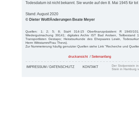
Todesdatum ist nicht bekannt. Sie wurde auf den 8. Mai 1945 für tot e
Stand: August 2020
© Dieter Wolf/Änderungen Beate Meyer
Quellen: 1; 2; 5; 8; StaH 314-15 Oberfinanzpräsident R 1940/10
Wiedergutmachung 39141; digitales Archiv IST Bad Arolsen, Teilbestand 
Transportlisten Gestapo; Heiratsurkunde des Ehepaares Lewin, Todesurku
Herrn Wittstamm/Frau Thevs).
Zur Nummerierung häufig genutzter Quellen siehe Link "Recherche und Quelle
druckansicht
/
Seitenanfang
Der Stolperstein i
IMPRESSUM / DATENSCHUTZ
KONTAKT
Stein in Hamburg v