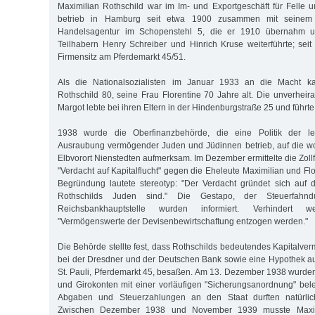
Maximilian Rothschild war im Im- und Exportgeschäft für Felle u
betrieb in Hamburg seit etwa 1900 zusammen mit seinem 
Handelsagentur im Schopenstehl 5, die er 1910 übernahm 
Teilhabern Henry Schreiber und Hinrich Kruse weiterführte; sei
Firmensitz am Pferdemarkt 45/51.
Als die Nationalsozialisten im Januar 1933 an die Macht k
Rothschild 80, seine Frau Florentine 70 Jahre alt. Die unverheir
Margot lebte bei ihren Eltern in der Hindenburgstraße 25 und führt
1938 wurde die Oberfinanzbehörde, die eine Politik der le
Ausraubung vermögender Juden und Jüdinnen betrieb, auf die w
Elbvorort Nienstedten aufmerksam. Im Dezember ermittelte die Zol
"Verdacht auf Kapitalflucht" gegen die Eheleute Maximilian und Flo
Begründung lautete stereotyp: "Der Verdacht gründet sich auf 
Rothschilds Juden sind." Die Gestapo, der Steuerfahnd
Reichsbankhauptstelle wurden informiert. Verhindert w
"Vermögenswerte der Devisenbewirtschaftung entzogen werden."
Die Behörde stellte fest, dass Rothschilds bedeutendes Kapitalve
bei der Dresdner und der Deutschen Bank sowie eine Hypothek au
St. Pauli, Pferdemarkt 45, besaßen. Am 13. Dezember 1938 wurde
und Girokonten mit einer vorläufigen "Sicherungsanordnung" bele
Abgaben und Steuerzahlungen an den Staat durften natürli
Zwischen Dezember 1938 und November 1939 musste Maximi