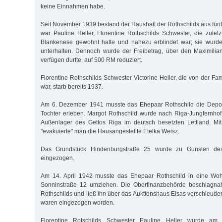
keine Einnahmen habe.
Seit November 1939 bestand der Haushalt der Rothschilds aus fü
war Pauline Heller, Florentine Rothschilds Schwester, die zule
Blankenese gewohnt hatte und nahezu erblindet war; sie wurd
unterhalten. Dennoch wurde der Freibetrag, über den Maximilia
verfügen durfte, auf 500 RM reduziert.
Florentine Rothschilds Schwester Victorine Heller, die von der Fam
war, starb bereits 1937.
Am 6. Dezember 1941 musste das Ehepaar Rothschild die Deport
Tochter erleben. Margot Rothschild wurde nach Riga-Jungfernhof 
Außenlager des Gettos Riga im deutsch besetzten Lettland. Mi
"evakuierte" man die Hausangestellte Etelka Weisz.
Das Grundstück Hindenburgstraße 25 wurde zu Gunsten de
eingezogen.
Am 14. April 1942 musste das Ehepaar Rothschild in eine Wo
Sonninstraße 12 umziehen. Die Oberfinanzbehörde beschlagna
Rothschilds und ließ ihn über das Auktionshaus Elsas verschleude
waren eingezogen worden.
Florentine Rotschilds Schwester Pauline Heller wurde am