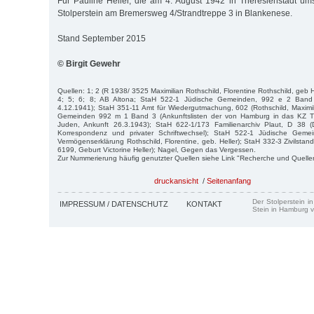
Für Pauline Heller, die am 4. August 1942 in Theresienstadt um
Stolperstein am Bremersweg 4/Strandtreppe 3 in Blankenese.
Stand September 2015
© Birgit Gewehr
Quellen: 1; 2 (R 1938/ 3525 Maximilian Rothschild, Florentine Rothschild, geb H
4; 5; 6; 8; AB Altona; StaH 522-1 Jüdische Gemeinden, 992 e 2 Band 3
4.12.1941); StaH 351-11 Amt für Wiedergutmachung, 602 (Rothschild, Maximi
Gemeinden 992 m 1 Band 3 (Ankunftslisten der von Hamburg in das KZ The
Juden, Ankunft 26.3.1943); StaH 622-1/173 Familienarchiv Plaut, D 38 (D
Korrespondenz und privater Schriftwechsel); StaH 522-1 Jüdische Geme
Vermögenserklärung Rothschild, Florentine, geb. Heller); StaH 332-3 Zivilstands
6199, Geburt Victorine Heller); Nagel, Gegen das Vergessen.
Zur Nummerierung häufig genutzter Quellen siehe Link "Recherche und Quelle
druckansicht
/
Seitenanfang
Der Stolperstein i
IMPRESSUM / DATENSCHUTZ
KONTAKT
Stein in Hamburg v