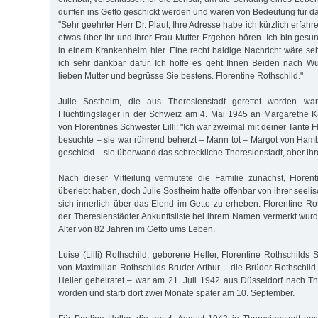
durften ins Getto geschickt werden und waren von Bedeutung für d
"Sehr geehrter Herr Dr. Plaut, Ihre Adresse habe ich kürzlich erfah
etwas über Ihr und Ihrer Frau Mutter Ergehen hören. Ich bin ges
in einem Krankenheim hier. Eine recht baldige Nachricht wäre s
ich sehr dankbar dafür. Ich hoffe es geht Ihnen Beiden nach W
lieben Mutter und begrüsse Sie bestens. Florentine Rothschild."
Julie Sostheim, die aus Theresienstadt gerettet worden wa
Flüchtlingslager in der Schweiz am 4. Mai 1945 an Margarethe Ka
von Florentines Schwester Lilli: "Ich war zweimal mit deiner Tante 
besuchte – sie war rührend beherzt – Mann tot – Margot von Ham
geschickt – sie überwand das schreckliche Theresienstadt, aber ihre 
Nach dieser Mitteilung vermutete die Familie zunächst, Floren
überlebt haben, doch Julie Sostheim hatte offenbar von ihrer seeli
sich innerlich über das Elend im Getto zu erheben. Florentine Ro
der Theresienstädter Ankunftsliste bei ihrem Namen vermerkt wurd
Alter von 82 Jahren im Getto ums Leben.
Luise (Lilli) Rothschild, geborene Heller, Florentine Rothschild
von Maximilian Rothschilds Bruder Arthur – die Brüder Rothschild
Heller geheiratet – war am 21. Juli 1942 aus Düsseldorf nach The
worden und starb dort zwei Monate später am 10. September.