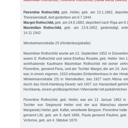
Maximilian Rothschild
,
Florentine Rothschild
,
Etelka Weisz (Weiss)
Florentine Rothschild,
geb. Heller, geb. am 13.1.1862, deporti
Theresienstadt, dort gestorben am 6.7.1944
Margot Rothschild,
geb. am 24.6.1883, deportiert nach Riga am 6
Maximilian Rothschild,
geb. am 13.9.1852, gedemütigt, entr
14.11.1942
Winckelmannstraße 25 (Hindenburgstraße)
Maximilian Rothschild wurde am 13. September 1852 in Düsseldorf
waren E. Rothschild und seine Ehefrau Rosalie, geb. Heller. Von 
wohlhabende Kaufmann Maximilian Rothschild mit seiner zehn
Florentine, genannt Flora, und der Tochter Margot, die am 24. Ju
war, in einem eigenen, 1910 erbauten Einfamilienhaus in der Hind
Winkelmannstraße 25) in Nienstedten, das 1927 nach Altona e
durch das Groß-Hamburg-Gesetz seit 1937 zur Hansestadt gehör
Hochkamp, einem großbürgerlichen Villenviertel mit parkähnlichen
Florentine Rothschild, geb. Heller, war am 13. Januar 1862 i
Tochter von Siegmund Heller und der aus Warschau stamm
Margarete) Heller, geb. Kaftal, verwitwete Bergson. Florentine hatt
genannt Lilli, geb. am 9. April 1866, Paula genannt Pauline, geb
Victorine, geb. am 4. Oktober 1870.