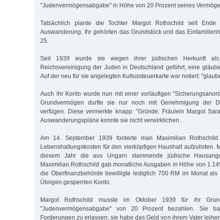
"Judenvermögensabgabe" in Höhe von 20 Prozent seines Vermöge
Tatsächlich plante die Tochter Margot Rothschild seit End
Auswanderung. Ihr gehörten das Grundstück und das Einfamilien
25.
Seit 1939 wurde sie wegen ihrer jüdischen Herkunft als
Reichsvereinigung der Juden in Deutschland geführt, eine gläubig
Auf der neu für sie angelegten Kultussteuerkarte war notiert: "glaub
Auch ihr Konto wurde nun mit einer vorläufigen "Sicherungsanord
Grundvermögen durfte sie nur noch mit Genehmigung der De
verfügen. Diese vermerkte knapp: "Gründe: Fräulein Margot Sara 
Auswanderungspläne konnte sie nicht verwirklichen.
Am 14. September 1939 forderte man Maximilian Rothschild 
Lebenshaltungskosten für den vierköpfigen Haushalt aufzulisten. 
diesem Jahr die aus Ungarn stammende jüdische Hausangest
Maximilian Rothschild gab monatliche Ausgaben in Höhe von 1.1
die Oberfinanzbehörde bewilligte lediglich 700 RM im Monat als
Übrigen gesperrten Konto.
Margot Rothschild musste im Oktober 1939 für ihr Grund
"Judenvermögensabgabe" von 20 Prozent bezahlen. Sie bat
Forderungen zu erlassen; sie habe das Geld von ihrem Vater leihe