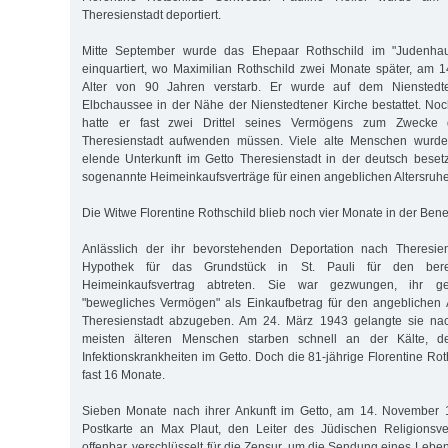
Theresienstadt deportiert.
Mitte September wurde das Ehepaar Rothschild im "Judenha
einquartiert, wo Maximilian Rothschild zwei Monate später, am
Alter von 90 Jahren verstarb. Er wurde auf dem Nienstedt
Elbchaussee in der Nähe der Nienstedtener Kirche bestattet. No
hatte er fast zwei Drittel seines Vermögens zum Zwecke 
Theresienstadt aufwenden müssen. Viele alte Menschen wurde
elende Unterkunft im Getto Theresienstadt in der deutsch bese
sogenannte Heimeinkaufsverträge für einen angeblichen Altersruhe
Die Witwe Florentine Rothschild blieb noch vier Monate in der Ben
Anlässlich der ihr bevorstehenden Deportation nach Theresie
Hypothek für das Grundstück in St. Pauli für den bere
Heimeinkaufsvertrag abtreten. Sie war gezwungen, ihr ge
"bewegliches Vermögen" als Einkaufbetrag für den angeblichen A
Theresienstadt abzugeben. Am 24. März 1943 gelangte sie nac
meisten älteren Menschen starben schnell an der Kälte,
Infektionskrankheiten im Getto. Doch die 81-jährige Florentine Ro
fast 16 Monate.
Sieben Monate nach ihrer Ankunft im Getto, am 14. November 1
Postkarte an Max Plaut, den Leiter des Jüdischen Religionsv
offenbar, verschlüsselt für die Zensur, um die Sendung eines Lebe