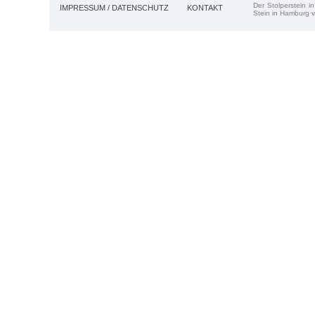
Der Stolperstein i
IMPRESSUM / DATENSCHUTZ
KONTAKT
Stein in Hamburg v