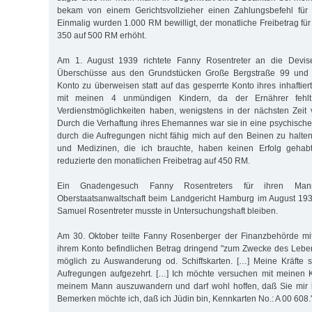
bekam von einem Gerichtsvollzieher einen Zahlungsbefehl für d
Einmalig wurden 1.000 RM bewilligt, der monatliche Freibetrag fü
350 auf 500 RM erhöht.
Am 1. August 1939 richtete Fanny Rosentreter an die Devisen
Überschüsse aus den Grundstücken Große Bergstraße 99 und U
Konto zu überweisen statt auf das gesperrte Konto ihres inhaftie
mit meinen 4 unmündigen Kindern, da der Ernährer fehl
Verdienstmöglichkeiten haben, wenigstens in der nächsten Zeit 
Durch die Verhaftung ihres Ehemannes war sie in eine psychische 
durch die Aufregungen nicht fähig mich auf den Beinen zu halten.
und Medizinen, die ich brauchte, haben keinen Erfolg gehab
reduzierte den monatlichen Freibetrag auf 450 RM.
Ein Gnadengesuch Fanny Rosentreters für ihren M
Oberstaatsanwaltschaft beim Landgericht Hamburg im August 193
Samuel Rosentreter musste in Untersuchungshaft bleiben.
Am 30. Oktober teilte Fanny Rosenberger der Finanzbehörde mit
ihrem Konto befindlichen Betrag dringend "zum Zwecke des Lebe
möglich zu Auswanderung od. Schiffskarten. […] Meine Kräfte 
Aufregungen aufgezehrt. […] Ich möchte versuchen mit meinen K
meinem Mann auszuwandern und darf wohl hoffen, daß Sie mir be
Bemerken möchte ich, daß ich Jüdin bin, Kennkarten No.: A 00 608.