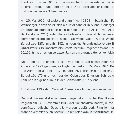
Frankreich, bis er 1915 an die russische Front versetzt wurde.
Eisernen Kreuz II und dem Ehrenkreuz für Frontkämpfer kehrte e
und war wieder als Schneider tätig.
Am 26. Mai 1921 heiratete er die am 4. April 1898 im bayrischen
Weinberger, deren Vater sich als Textilhändler in Altona niederg
Ehepaar Rosentreter lebte nach der Heirat in der Altstadt von Alt
Bäckerstraße 22 (heute Hoheschulstraße). Samuel Rosentrete
Herrenkonfektionsgeschäft seines Schwiegervaters Alfred Wei
Bergstraße 128. Im Jahr 1927 gingen die Grundstücke Große B
Unzerstraße 4 in Rosentreters Besitz über; im Erdgeschoss das H
99/101 führte er schon seit zwei Jahren ein eigenes Herrenkonfekti
Das Ehepaar Rosentreter bekam vier Kinder. Der älteste Sohn Si
9. Februar 1923 geboren, es folgten Ingbert am 15. März 1924, Be
und Alfred am 4. Juni 1934. Im Jahr 1927 wohnte die Familie z
Bergstraße 170 und noch vor der Geburt des jüngsten Sohnes Al
Familie ein eigenes Haus in der Behnstraße 37 in Altona.
Im Februar 1935 starb Samuel Rosentreters Mutter; sein Vater war b
Der nationalsozialistische Terror gegen die jüdische Bevölkeru
Pogrom am 9./10 November 1938, der "Reichskristallnacht", wurde
verwüstet, jüdische Geschäfte wurden geplündert, Familien ter
Männer verhaftet. Auch Samuel Rosentreter kam in "Schutzhaft", i