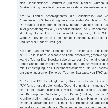
sich Denunziationen. Verurteilte jüdische Männer wurden 
Strafverbüßung meist in ein Konzentrationslager eingewiesen oder (
Am 24. Februar beschlagnahmte die Gerichtskasse das V
Rosentreter zur Sicherstellung der entstehenden Gerichts- und Str
Die Grundstücke wurden mit einer Sicherungshypothek belegt. Bis
Textilgeschäft abgewickelt, Geschäftseinkünfte und Guthaben pfän
Hamburg. Fanny Rosentreter versuchte vergebens, einen Teil
Werte zurückzuerlangen; sie gab an, über keinerlei Mittel für den L
und ihre vier Kinder zu verfügen.
Sie erfuhr, dass ihr Mann eine uneheliche Tochter hatte. Er hatte e
seit 1927 in seinem Geschäft eine Lehre absolvierte, geschwänge
war die Tochter Else Broecker geboren worden. Die monatlichen U
denen Samuel Rosentreter vom Jugendamt Hamburg verpflichtet w
mit Genehmigung des Oberfinanzpräsidenten für die nächs
ansonsten gesperrten Konto der "Altonaer Sparcasse von 1799" a
Am 17. Juni 1939 beantragte Fanny Rosentreter bei der Devisen
(RM) für sich und die vier Kinder. "Durch die Inhaftnahme meines 
ich leidend geworden und muss viel für Kräftigungsmittel ausge
soll Dienstag zur Ausbildung nach Berlin (Pankow). Für die A
Krankheit soll ich aufkommen. Außerdem hat mein Mann ein unehe
Unterhalt rückwirkend ich aufkommen soll. Belege dafür habe ich 
sagte dies mir mein Mann in Gegenwart eines Beamten bei mein