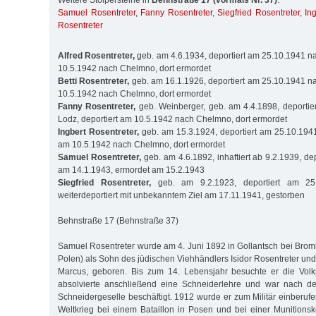
Weitere Stolpersteine in
Behnstraße 17 (vormals Nr. 37)
:
Samuel Rosentreter
,
Fanny Rosentreter
,
Siegfried Rosentreter
,
In
Rosentreter
Alfred Rosentreter,
geb. am 4.6.1934, deportiert am 25.10.1941 na
10.5.1942 nach Chelmno, dort ermordet
Betti Rosentreter,
geb. am 16.1.1926, deportiert am 25.10.1941 na
10.5.1942 nach Chelmno, dort ermordet
Fanny Rosentreter,
geb. Weinberger, geb. am 4.4.1898, deportie
Lodz, deportiert am 10.5.1942 nach Chelmno, dort ermordet
Ingbert Rosentreter,
geb. am 15.3.1924, deportiert am 25.10.1941
am 10.5.1942 nach Chelmno, dort ermordet
Samuel Rosentreter,
geb. am 4.6.1892, inhaftiert ab 9.2.1939, de
am 14.1.1943, ermordet am 15.2.1943
Siegfried Rosentreter,
geb. am 9.2.1923, deportiert am 25
weiterdeportiert mit unbekanntem Ziel am 17.11.1941, gestorben
Behnstraße 17 (Behnstraße 37)
Samuel Rosentreter wurde am 4. Juni 1892 in Gollantsch bei Brom
Polen) als Sohn des jüdischen Viehhändlers Isidor Rosentreter und
Marcus, geboren. Bis zum 14. Lebensjahr besuchte er die Volks
absolvierte anschließend eine Schneiderlehre und war nach de
Schneidergeselle beschäftigt. 1912 wurde er zum Militär einberuf
Weltkrieg bei einem Bataillon in Posen und bei einer Munitionsko