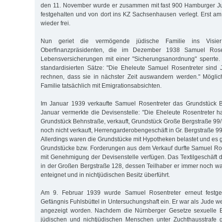
den 11. November wurde er zusammen mit fast 900 Hamburger Ju
festgehalten und von dort ins KZ Sachsenhausen verlegt. Erst 
wieder frei.
Nun geriet die vermögende jüdische Familie ins Visi
Oberfinanzpräsidenten, die im Dezember 1938 Samuel Rose
Lebensversicherungen mit einer "Sicherungsanordnung" sperrte.
standardisierten Sätze: "Die Eheleute Samuel Rosentreter sind 
rechnen, dass sie in nächster Zeit auswandern werden." Möglic
Familie tatsächlich mit Emigrationsabsichten.
Im Januar 1939 verkaufte Samuel Rosentreter das Grundstück 
Januar vermerkte die Devisenstelle: "Die Eheleute Rosentreter
Grundstück Behnstraße, verkauft, Grundstück Große Bergstraße 99
noch nicht verkauft, Herrengarderobengeschäft in Gr. Bergstraße 99 
Allerdings waren die Grundstücke mit Hypotheken belastet und es 
Grundstücke bzw. Forderungen aus dem Verkauf durfte Samuel Ro
mit Genehmigung der Devisenstelle verfügen. Das Textilgeschäft 
in der Großen Bergstraße 128, dessen Teilhaber er immer noch war, 
enteignet und in nichtjüdischen Besitz überführt.
Am 9. Februar 1939 wurde Samuel Rosentreter erneut fest
Gefängnis Fuhlsbüttel in Untersuchungshaft ein. Er war als Jude
angezeigt worden. Nachdem die Nürnberger Gesetze sexuelle 
jüdischen und nichtjüdischen Menschen unter Zuchthausstrafe ge