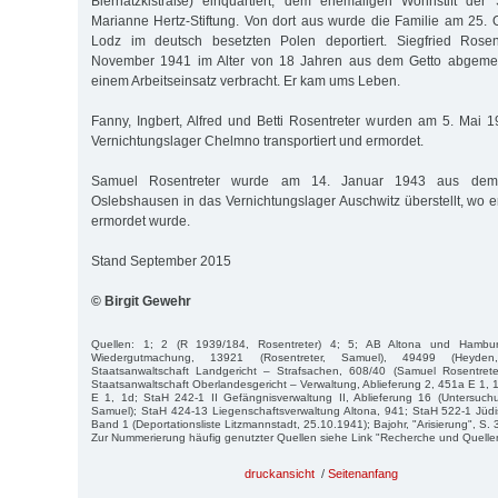
Biernatzkistraße) einquartiert, dem ehemaligen Wohnstift de
Marianne Hertz-Stiftung. Von dort aus wurde die Familie am 25. 
Lodz im deutsch besetzten Polen deportiert. Siegfried Rose
November 1941 im Alter von 18 Jahren aus dem Getto abgemel
einem Arbeitseinsatz verbracht. Er kam ums Leben.
Fanny, Ingbert, Alfred und Betti Rosentreter wurden am 5. Mai
Vernichtungslager Chelmno transportiert und ermordet.
Samuel Rosentreter wurde am 14. Januar 1943 aus dem
Oslebshausen in das Vernichtungslager Auschwitz überstellt, wo 
ermordet wurde.
Stand September 2015
© Birgit Gewehr
Quellen: 1; 2 (R 1939/184, Rosentreter) 4; 5; AB Altona und Hambu
Wiedergutmachung, 13921 (Rosentreter, Samuel), 49499 (Heyde
Staatsanwaltschaft Landgericht – Strafsachen, 608/40 (Samuel Rosentrete
Staatsanwaltschaft Oberlandesgericht – Verwaltung, Ablieferung 2, 451a E 1, 
E 1, 1d; StaH 242-1 II Gefängnisverwaltung II, Ablieferung 16 (Untersuchu
Samuel); StaH 424-13 Liegenschaftsverwaltung Altona, 941; StaH 522-1 Jü
Band 1 (Deportationsliste Litzmannstadt, 25.10.1941); Bajohr, "Arisierung", S. 
Zur Nummerierung häufig genutzter Quellen siehe Link "Recherche und Quelle
druckansicht
/
Seitenanfang