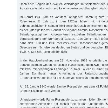
Doch nach Beginn des Zweiten Weltkrieges im September des J
Ausreise allenfalls noch nach Lateinamerika und Shanghai möglich
Im Herbst 1939 kam es vor dem Landgericht Hamburg zum P
Rosentreter. Er gab zu, in den 1920er Jahren mit minderjäh
Lehrlingsmädchen in seinem Textilgeschäft Geschlechtsverkehr ge
dieser Taten galten vor Gericht als verjährt. Samuel Rosentreter be
Belastungszeuginnen vorgeworfenen sexuellen Belästigungen 
Verabschiedung der Nürnberger Gesetze. Das Gericht kam jedo
habe sich 1938 und 1939 "der versuchten Rassenschande gemä
Gesetzes zum Schutze des deutschen Blutes und der deutschen E
1935, § 43 StGB." schuldig gemacht.
In der Hauptverhandlung am 29. November 1939 verurteilte da
den Angeklagten wegen "versuchter Rassenschande in zwei Fälle
mit zwei minderjährigen Lehrlingen in zwei Fällen" zu einer G
Jahren Zuchthaus, unter Anrechnung der Untersuchungshaf
Ehrenrechte wurden ihm für die Dauer von sechs Jahren aberkannt
Am 19. Januar 1940 wurde Samuel Rosentreter aus dem KZ Fuhlsb
Bremen-Oslebshausen verlegt.
Unterdessen wurde Fanny Rosentreter zusammen mit den Söhnen S
zehnjährigen Alfred und der Tochter Betti in das "Judenhaus" 