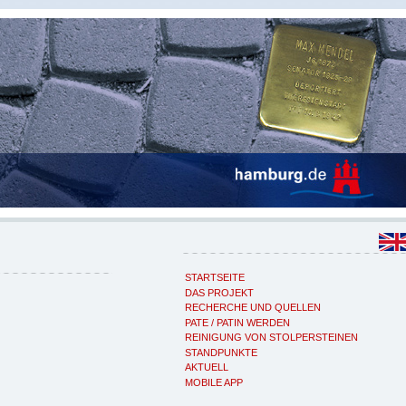
STARTSEITE
DAS PROJEKT
RECHERCHE UND QUELLEN
PATE / PATIN WERDEN
REINIGUNG VON STOLPERSTEINEN
STANDPUNKTE
AKTUELL
MOBILE APP