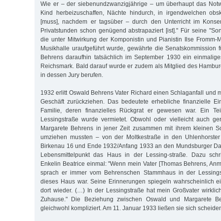
Wie er – der siebenundzwanzigjährige – um überhaupt das Notw
Kind herbeizuschaffen, Nächte hindurch, in irgendwelchen obs
[muss], nachdem er tagsüber – durch den Unterricht im Konse
Privatstunden schon genügend abstrapaziert [ist]." Für seine "Son
die unter Mitwirkung der Komponistin und Pianistin Ilse Fromm-M
Musikhalle uraufgeführt wurde, gewährte die Senatskommission 
Behrens daraufhin tatsächlich im September 1930 ein einmalig
Reichsmark. Bald darauf wurde er zudem als Mitglied des Hambur
in dessen Jury berufen.
1932 erlitt Oswald Behrens Vater Richard einen Schlaganfall und 
Geschäft zurückziehen. Das bedeutete erhebliche finanzielle E
Familie, deren finanzielles Rückgrat er gewesen war. Ein Te
Lessingstraße wurde vermietet. Obwohl oder vielleicht auch g
Margarete Behrens in jener Zeit zusammen mit ihrem kleinen 
umziehen mussten – von der Moltkestraße in den Uhlenhorster
Birkenau 16 und Ende 1932/Anfang 1933 an den Mundsburger Da
Lebensmittelpunkt das Haus in der Lessing-straße. Dazu sch
Enkelin Beatrice einmal: "Wenn mein Vater [Thomas Behrens, Anm. 
sprach er immer vom Behrenschen Stammhaus in der Lessings
dieses Haus war. Seine Erinnerungen spiegeln wahrscheinlich ei
dort wieder. (…) In der Lessingstraße hat mein Großvater wirklich
Zuhause." Die Beziehung zwischen Oswald und Margarete Beh
gleichwohl kompliziert. Am 11. Januar 1933 ließen sie sich scheide