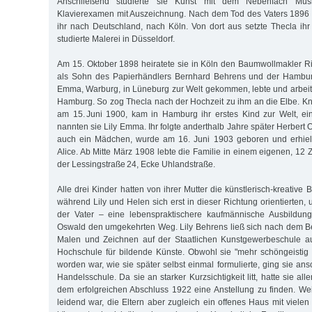
Anschließend studierte sie Kunst mit dem Nebenfach Mu
Klavierexamen mit Auszeichnung. Nach dem Tod des Vaters 1896 
ihr nach Deutschland, nach Köln. Von dort aus setzte Thecla ihr
studierte Malerei in Düsseldorf.
Am 15. Oktober 1898 heiratete sie in Köln den Baumwollmakler R
als Sohn des Papierhändlers Bernhard Behrens und der Hambur
Emma, Warburg, in Lüneburg zur Welt gekommen, lebte und arbeitet
Hamburg. So zog Thecla nach der Hochzeit zu ihm an die Elbe. Kn
am 15. Juni 1900, kam in Hamburg ihr erstes Kind zur Welt, ei
nannten sie Lily Emma. Ihr folgte anderthalb Jahre später Herbert O
auch ein Mädchen, wurde am 16. Juni 1903 geboren und erhiel
Alice. Ab Mitte März 1908 lebte die Familie in einem eigenen, 12
der Lessingstraße 24, Ecke Uhlandstraße.
Alle drei Kinder hatten von ihrer Mutter die künstlerisch-kreativ
während Lily und Helen sich erst in dieser Richtung orientierten
der Vater – eine lebenspraktischere kaufmännische Ausbildung
Oswald den umgekehrten Weg. Lily Behrens ließ sich nach dem 
Malen und Zeichnen auf der Staatlichen Kunstgewerbeschule au
Hochschule für bildende Künste. Obwohl sie "mehr schöngeistig 
worden war, wie sie später selbst einmal formulierte, ging sie an
Handelsschule. Da sie an starker Kurzsichtigkeit litt, hatte sie al
dem erfolgreichen Abschluss 1922 eine Anstellung zu finden. Weil
leidend war, die Eltern aber zugleich ein offenes Haus mit vielen 