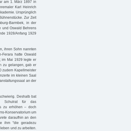
ar am 1. März 1897 in
nremaler Karl Heinrich
takademie. Ursprünglich
 Bühnenstücke. Zur Zeit
burg-Barmbek, in der
ete und Oswald Behrens
Ende 1928/Anfang 1929
n, ihren Sohn nannten
-Ferara hatte Oswald
; im Mai 1929 legte er
n zu gelangen, gab er
930 zudem Kapellmeister
nzerte im kleinen Saal
anstaltungssaal an der
 schwierig. Deshalb bat
 Schulrat für das
es zu erhöhen – doch
ahms-Konservatorium um
arete daraufhin an den
te ihm "die geradezu
 leben und zu arbeiten.