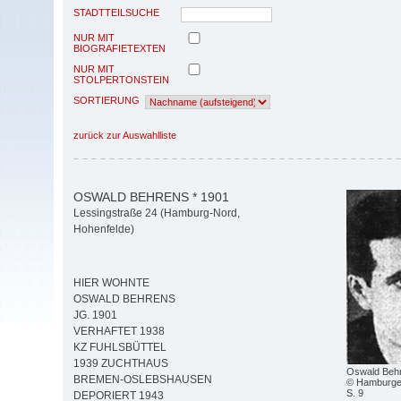
STADTTEILSUCHE
NUR MIT
BIOGRAFIETEXTEN
NUR MIT
STOLPERTONSTEIN
SORTIERUNG
zurück zur Auswahlliste
OSWALD BEHRENS * 1901
Lessingstraße 24 (Hamburg-Nord,
Hohenfelde)
HIER WOHNTE
OSWALD BEHRENS
JG. 1901
VERHAFTET 1938
KZ FUHLSBÜTTEL
1939 ZUCHTHAUS
Oswald Beh
BREMEN-OSLEBSHAUSEN
© Hamburger
S. 9
DEPORIERT 1943