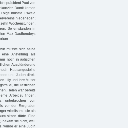
ichspräsident Paul von
hskanzler. Damit kamen
er Folge musste Oswald
ervereins niederlegen;
is zehn Wochenstunden.
ren. So entstanden in
Texten Max Dauthendeys
orium.
hin musste sich seine
eine Anstellung als
n nur noch in jüdischen
tlichen Ausplünderung
och Hausangestellte
innen und Juden direkt
en Lily und ihre Mutter
traße, die restlichen
nen. Helen war bereits
eme, Arbeit zu finden.
z unterbrochen von
lls vor der Emigration
ger Arbeitsamt, sie als
um sitzen dürfe. Eine
 bekam sie nicht, weil
e, würde er eine Jüdin