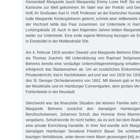
Hansestadt Margarete (auch Margareta) Emmy Luise Hoff. Sie w
Karlsruhe zur Welt gekommen. Ihr Vater war der Porträt- und Ge
Hoff, ihr Großvater, Karl H. Hoff, Professor an der Karlsruher Kuns
hatte Margarete Kindergärtnerin gelernt, schrieb aber mittlerweile
der Hochzeit lebte das Paar zusammen zur Untermiete in Ham
Lortzingstraße 18. Auch in den folgenden Jahren lebten Margar
weiter zur Untermiete. Eine erste eigene Wohnung bezogen sie 
in Eimsbüttel in der Moltkestraße 50b.
Am 4. Februar 1929 wurden Oswald und Margarete Behrens Elter
sie Thomas Joachim. Mit Unterstützung von Raphael Seligmann
Behrens bereits eine vorläufige Unterrichtsgenehmigung erhalten
erfolgreich das Staatsexamen ab. Um an zusätzliches Einkomme
Privatunterricht, trat in Nachtlokalen auf und war von 1928 bis 1
des St. Georger Orchestervereins von 1862. Mit diesem gab er Ko
der Musikhalle und im Hamburger Conventgarten, dem großen Ver
Fuhlentwiete in der Neustadt.
Gleichwohl war die finanzielle Situation der kleinen Familie sehr
Margarete Behrens zunächst den damaligen Hamburger
Berufsschulwesen, Johannes Schult, das Honorar ihres Mann
vergebens. Schult konnte ihr nicht helfen, da es sich bei dem Br
eine private Einrichtung handelte. In ihrer Not wandte sich Marg
damaligen Hamburger Senatsrat Friedrich Bauer. Sie schilder
traurigen Verhältnisse, unter denen mein Mann gezwungen [ist], zu