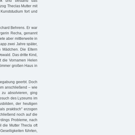
sik und bestand das
zog Theclas Mutter mit
 Kunststudium fort und
ichard Behrens. Er war
gerin Recha, genannt
e aber mittlerweile in
app zwei Jahre später,
n Mädchen. Die Eltern
swald. Das dritte Kind,
t die Vornamen Helen
 Zimmer großen Haus in
e Begabung geerbt. Doch
, um anschließend – wie
 zu absolvieren, ging
Besuch des Lyzeums im
sbilden, der heutigen
als praktisch" erzogen
schließend noch auf die
lerdings Probleme, nach
 die Mutter Thecla oft
Geselligkeiten führten,