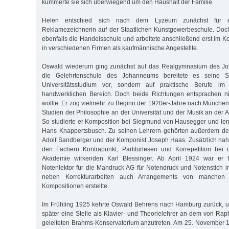
kümmerte sie sich überwiegend um den Haushalt der Familie.
Helen entschied sich nach dem Lyzeum zunächst für e
Reklamezeichnerin auf der Staatlichen Kunstgewerbeschule. Doc
ebenfalls die Handelsschule und arbeitete anschließend erst im Ko
in verschiedenen Firmen als kaufmännische Angestellte.
Oswald wiederum ging zunächst auf das Realgymnasium des Jo
die Gelehrtenschule des Johanneums bereitete es seine Sc
Universitätsstudium vor, sondern auf praktische Berufe i
handwerklichen Bereich. Doch beide Richtungen entsprachen n
wollte. Er zog vielmehr zu Beginn der 1920er-Jahre nach Münche
Studien der Philosophie an der Universität und der Musik an der 
So studierte er Komposition bei Siegmund von Hausegger und ler
Hans Knappertsbusch. Zu seinen Lehrern gehörten außerdem der
Adolf Sandberger und der Komponist Joseph Haas. Zusätzlich nahm 
den Fächern Kontrapunkt, Partiturlesen und Korrepetition bei
Akademie wirkenden Karl Blessinger. Ab April 1924 war er f
Notenlektor für die Mandruck AG für Notendruck und Notenstich i
neben Korrekturarbeiten auch Arrangements von manchen 
Kompositionen erstellte.
Im Frühling 1925 kehrte Oswald Behrens nach Hamburg zurück, 
später eine Stelle als Klavier- und Theorielehrer an dem von Ra
geleiteten Brahms-Konservatorium anzutreten. Am 25. November 19