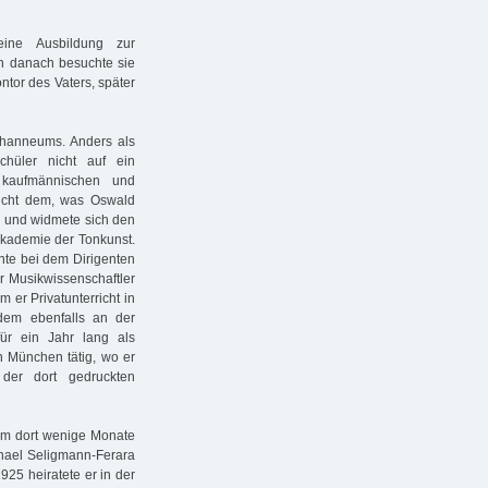
ine Ausbildung zur
h danach besuchte sie
ntor des Vaters, später
hanneums. Anders als
hüler nicht auf ein
m kaufmännischen und
icht dem, was Oswald
n und widmete sich den
Akademie der Tonkunst.
nte bei dem Dirigenten
 Musikwissenschaftler
er Privatunterricht in
 dem ebenfalls an der
ür ein Jahr lang als
n München tätig, wo er
der dort gedruckten
um dort wenige Monate
phael Seligmann-Ferara
25 heiratete er in der