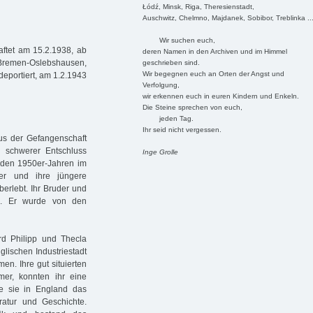
Łódź, Minsk, Riga, Theresienstadt,
Auschwitz, Chelmno, Majdanek, Sobibor, Treblinka ..
Wir suchen euch,
ftet am 15.2.1938, ab
deren Namen in den Archiven und im Himmel
s Bremen-Oslebshausen,
geschrieben sind.
Wir begegnen euch an Orten der Angst und
deportiert, am 1.2.1943
Verfolgung,
wir erkennen euch in euren Kindern und Enkeln.
Die Steine sprechen von euch,
jeden Tag.
Ihr seid nicht vergessen.
aus der Gefangenschaft
 schwerer Entschluss
Inge Grolle
 den 1950er-Jahren im
er und ihre jüngere
erlebt. Ihr Bruder und
en. Er wurde von den
d Philipp und Thecla
ischen Industriestadt
n. Ihre gut situierten
r, konnten ihr eine
e sie in England das
ratur und Geschichte.