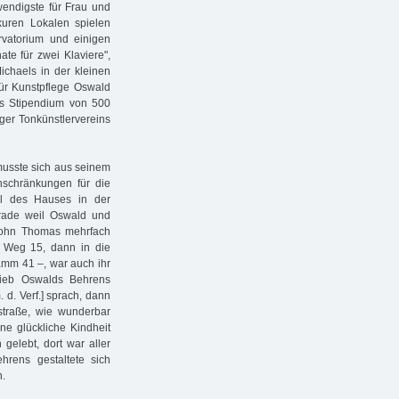
endigste für Frau und
kuren Lokalen spielen
rvatorium und einigen
ate für zwei Klaviere",
ichaels in der kleinen
für Kunstpflege Oswald
es Stipendium von 500
ger Tonkünstlervereins
musste sich aus seinem
inschränkungen für die
il des Hauses in der
erade weil Oswald und
Sohn Thomas mehrfach
 Weg 15, dann in die
mm 41 –, war auch ihr
rieb Oswalds Behrens
d. Verf.] sprach, dann
traße, wie wunderbar
ne glückliche Kindheit
 gelebt, dort war aller
rens gestaltete sich
n.