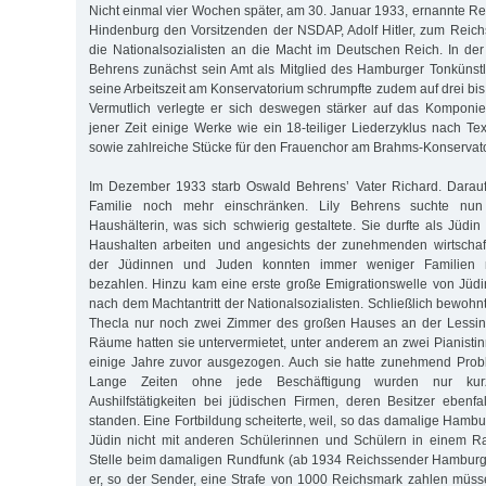
Nicht einmal vier Wochen später, am 30. Januar 1933, ernannte Re
Hindenburg den Vorsitzenden der NSDAP, Adolf Hitler, zum Reic
die Nationalsozialisten an die Macht im Deutschen Reich. In d
Behrens zunächst sein Amt als Mitglied des Hamburger Tonkünstl
seine Arbeitszeit am Konservatorium schrumpfte zudem auf drei b
Vermutlich verlegte er sich deswegen stärker auf das Komponie
jener Zeit einige Werke wie ein 18-teiliger Liederzyklus nach 
sowie zahlreiche Stücke für den Frauenchor am Brahms-Konservat
Im Dezember 1933 starb Oswald Behrens’ Vater Richard. Darauf
Familie noch mehr einschränken. Lily Behrens suchte nun 
Haushälterin, was sich schwierig gestaltete. Sie durfte als Jüdi
Haushalten arbeiten und angesichts der zunehmenden wirtschaf
der Jüdinnen und Juden konnten immer weniger Familien n
bezahlen. Hinzu kam eine erste große Emigrationswelle von Jüd
nach dem Machtantritt der Nationalsozialisten. Schließlich bewohnt
Thecla nur noch zwei Zimmer des großen Hauses an der Lessings
Räume hatten sie untervermietet, unter anderem an zwei Pianistin
einige Jahre zuvor ausgezogen. Auch sie hatte zunehmend Probl
Lange Zeiten ohne jede Beschäftigung wurden nur kur
Aushilfstätigkeiten bei jüdischen Firmen, deren Besitzer ebenfa
standen. Eine Fortbildung scheiterte, weil, so das damalige Hambur
Jüdin nicht mit anderen Schülerinnen und Schülern in einem Ra
Stelle beim damaligen Rundfunk (ab 1934 Reichssender Hamburg)
er, so der Sender, eine Strafe von 1000 Reichsmark zahlen müss