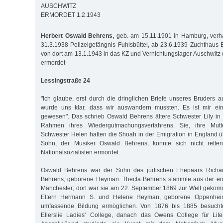
AUSCHWITZ
ERMORDET 1.2.1943
Herbert Oswald Behrens,
geb. am 15.11.1901 in Hamburg, verha
31.3.1938 Polizeigefängnis Fuhlsbüttel, ab 23.6.1939 Zuchthau
von dort am 13.1.1943 in das KZ und Vernichtungslager Auschwitz 
ermordet
Lessingstraße 24
"Ich glaube, erst durch die dringlichen Briefe unseres Bruders 
wurde uns klar, dass wir auswandern mussten. Es ist mir ein
gewesen". Das schrieb Oswald Behrens ältere Schwester Lily in
Rahmen ihres Wiedergutmachungsverfahrens. Sie, ihre Mutt
Schwester Helen hatten die Shoah in der Emigration in England üb
Sohn, der Musiker Oswald Behrens, konnte sich nicht rett
Nationalsozialisten ermordet.
Oswald Behrens war der Sohn des jüdischen Ehepaars Richar
Behrens, geborene Heyman. Thecla Behrens stammte aus der engl
Manchester; dort war sie am 22. September 1869 zur Welt gekomme
Eltern Hermann S. und Helene Heyman, geborene Oppenheime
umfassende Bildung ermöglichen. Von 1876 bis 1885 besucht
Ellerslie Ladies‘ College, danach das Owens College für Lite