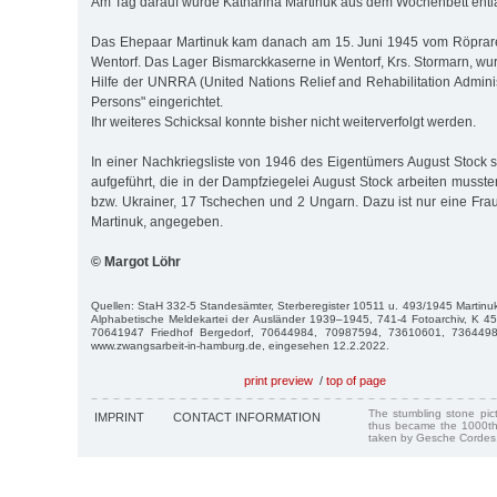
Am Tag darauf wurde Katharina Martinuk aus dem Wochenbett entl
Das Ehepaar Martinuk kam danach am 15. Juni 1945 vom Röprar
Wentorf. Das Lager Bismarckkaserne in Wentorf, Krs. Stormarn, wu
Hilfe der UNRRA (United Nations Relief and Rehabilitation Adminis
Persons" eingerichtet.
Ihr weiteres Schicksal konnte bisher nicht weiterverfolgt werden.
In einer Nachkriegsliste von 1946 des Eigentümers August Stock 
aufgeführt, die in der Dampfziegelei August Stock arbeiten musst
bzw. Ukrainer, 17 Tschechen und 2 Ungarn. Dazu ist nur eine Frau
Martinuk, angegeben.
© Margot Löhr
Quellen: StaH 332-5 Standesämter, Sterberegister 10511 u. 493/1945 Martinu
Alphabetische Meldekartei der Ausländer 1939–1945, 741-4 Fotoarchiv, K 45
70641947 Friedhof Bergedorf, 70644984, 70987594, 73610601, 736449
www.zwangsarbeit-in-hamburg.de, eingesehen 12.2.2022.
print preview
/
top of page
The stumbling stone pi
IMPRINT
CONTACT INFORMATION
thus became the 1000th
taken by Gesche Cordes