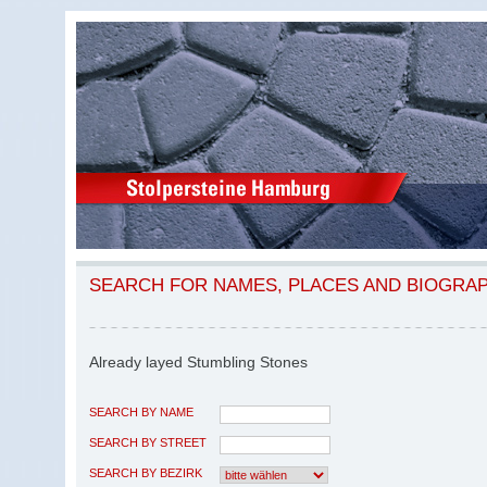
SEARCH FOR NAMES, PLACES AND BIOGRA
Already layed Stumbling Stones
SEARCH BY NAME
SEARCH BY STREET
SEARCH BY BEZIRK