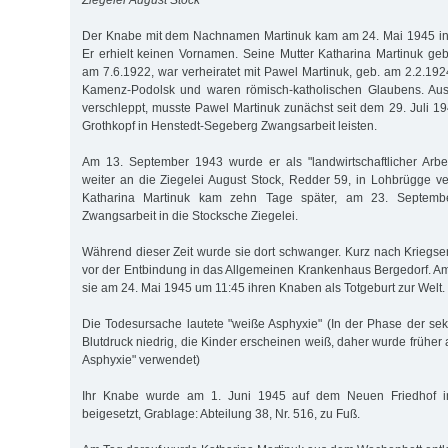
Ziegelei August Stock
Der Knabe mit dem Nachnamen Martinuk kam am 24. Mai 1945 in 
Er erhielt keinen Vornamen. Seine Mutter Katharina Martinuk ge
am 7.6.1922, war verheiratet mit Pawel Martinuk, geb. am 2.2.19
Kamenz-Podolsk und waren römisch-katholischen Glaubens. Aus
verschleppt, musste Pawel Martinuk zunächst seit dem 29. Juli 1
Grothkopf in Henstedt-Segeberg Zwangsarbeit leisten.
Am 13. September 1943 wurde er als "landwirtschaftlicher Arbe
weiter an die Ziegelei August Stock, Redder 59, in Lohbrügge ver
Katharina Martinuk kam zehn Tage später, am 23. September
Zwangsarbeit in die Stocksche Ziegelei.
Während dieser Zeit wurde sie dort schwanger. Kurz nach Kriegs
vor der Entbindung in das Allgemeinen Krankenhaus Bergedorf. A
sie am 24. Mai 1945 um 11:45 ihren Knaben als Totgeburt zur Welt.
Die Todesursache lautete "weiße Asphyxie" (In der Phase der se
Blutdruck niedrig, die Kinder erscheinen weiß, daher wurde früher 
Asphyxie" verwendet)
Ihr Knabe wurde am 1. Juni 1945 auf dem Neuen Friedhof i
beigesetzt, Grablage: Abteilung 38, Nr. 516, zu Fuß.