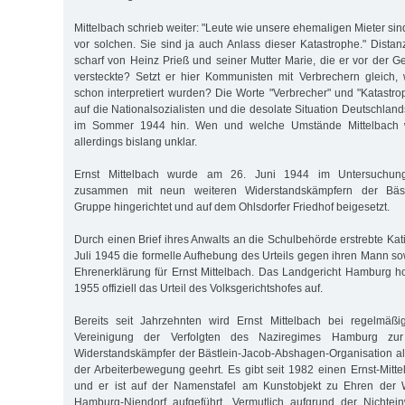
Mittelbach schrieb weiter: "Leute wie unsere ehemaligen Mieter sin
vor solchen. Sie sind ja auch Anlass dieser Katastrophe." Distanz
scharf von Heinz Prieß und seiner Mutter Marie, die er vor der 
versteckte? Setzt er hier Kommunisten mit Verbrechern gleich,
schon interpretiert wurden? Die Worte "Verbrecher" und "Katastr
auf die Nationalsozialisten und die desolate Situation Deutschlands
im Sommer 1944 hin. Wen und welche Umstände Mittelbach wir
allerdings bislang unklar.
Ernst Mittelbach wurde am 26. Juni 1944 im Untersuchun
zusammen mit neun weiteren Widerstandskämpfern der Bästl
Gruppe hingerichtet und auf dem Ohlsdorfer Friedhof beigesetzt.
Durch einen Brief ihres Anwalts an die Schulbehörde erstrebte Kati
Juli 1945 die formelle Aufhebung des Urteils gegen ihren Mann so
Ehrenerklärung für Ernst Mittelbach. Das Landgericht Hamburg h
1955 offiziell das Urteil des Volksgerichtshofes auf.
Bereits seit Jahrzehnten wird Ernst Mittelbach bei regelmäß
Vereinigung der Verfolgten des Naziregimes Hamburg zu
Widerstandskämpfer der Bästlein-Jacob-Abshagen-Organisation al
der Arbeiterbewegung geehrt. Es gibt seit 1982 einen Ernst-Mitte
und er ist auf der Namenstafel am Kunstobjekt zu Ehren der 
Hamburg-Niendorf aufgeführt. Vermutlich aufgrund der Nichtein