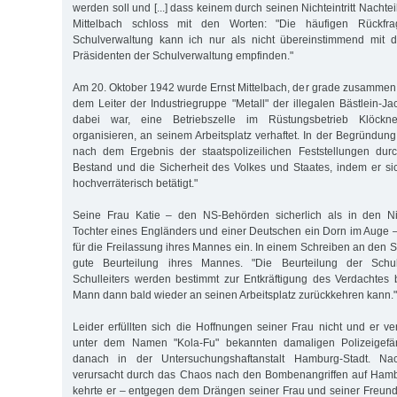
werden soll und [...] dass keinem durch seinen Nichteintritt Nacht
Mittelbach schloss mit den Worten: "Die häufigen Rückfr
Schulverwaltung kann ich nur als nicht übereinstimmend mit 
Präsidenten der Schulverwaltung empfinden."
Am 20. Oktober 1942 wurde Ernst Mittelbach, der grade zusammen m
dem Leiter der Industriegruppe "Metall" der illegalen Bästlein-
dabei war, eine Betriebszelle im Rüstungsbetrieb Klöckne
organisieren, an seinem Arbeitsplatz verhaftet. In der Begründung
nach dem Ergebnis der staatspolizeilichen Feststellungen dur
Bestand und die Sicherheit des Volkes und Staates, indem er sic
hochverräterisch betätigt."
Seine Frau Katie – den NS-Behörden sicherlich als in den N
Tochter eines Engländers und einer Deutschen ein Dorn im Auge – 
für die Freilassung ihres Mannes ein. In einem Schreiben an den S
gute Beurteilung ihres Mannes. "Die Beurteilung der Schu
Schulleiters werden bestimmt zur Entkräftigung des Verdachtes
Mann dann bald wieder an seinen Arbeitsplatz zurückkehren kann."
Leider erfüllten sich die Hoffnungen seiner Frau nicht und er ve
unter dem Namen "Kola-Fu" bekannten damaligen Polizeigefän
danach in der Untersuchungshaftanstalt Hamburg-Stadt. Na
verursacht durch das Chaos nach den Bombenangriffen auf Ham
kehrte er – entgegen dem Drängen seiner Frau und seiner Freun