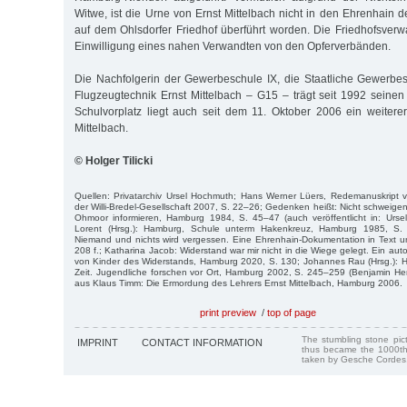
Witwe, ist die Urne von Ernst Mittelbach nicht in den Ehrenhain 
auf dem Ohlsdorfer Friedhof überführt worden. Die Friedhofsverwa
Einwilligung eines nahen Verwandten von den Opferverbänden.
Die Nachfolgerin der Gewerbeschule IX, die Staatliche Gewerbe
Flugzeugtechnik Ernst Mittelbach – G15 – trägt seit 1992 sein
Schulvorplatz liegt auch seit dem 11. Oktober 2006 ein weiterer 
Mittelbach.
© Holger Tilicki
Quellen: Privatarchiv Ursel Hochmuth; Hans Werner Lüers, Redemanuskript 
der Willi-Bredel-Gesellschaft 2007, S. 22–26; Gedenken heißt: Nicht schweig
Ohmoor informieren, Hamburg 1984, S. 45–47 (auch veröffentlicht in: Urs
Lorent (Hrsg.): Hamburg, Schule unterm Hakenkreuz, Hamburg 1985, S. 
Niemand und nichts wird vergessen. Eine Ehrenhain-Dokumentation in Text u
208 f.; Katharina Jacob: Widerstand war mir nicht in die Wiege gelegt. Ein auto
von Kinder des Widerstands, Hamburg 2020, S. 130; Johannes Rau (Hrsg.): Hilf
Zeit. Jugendliche forschen vor Ort, Hamburg 2002, S. 245–259 (Benjamin Her
aus Klaus Timm: Die Ermordung des Lehrers Ernst Mittelbach, Hamburg 2006.
print preview
/
top of page
The stumbling stone pi
IMPRINT
CONTACT INFORMATION
thus became the 1000th
taken by Gesche Cordes