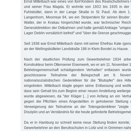
Ernst Mittelbach war eines von fünf Kindern des Realschullehrers
und seiner Frau Magda. Er wohnte von 1932 bis 1935 in der 
Fuhlsbüttel, dann in der Lange Straße in St. Pauli. Ab dem 1.
Langenhorn, Moorreye 94, wo ein Stolperstein für seinen Bruder W
Walter, der in Krakau hingerichtet wurde, war technischer Reic
Generaldirektion der Ostbahnen und hatte gemäß Anklage "umges
Lager Deblin vorsätzlich befreit" und "über die Grenze geschmuggel
Seit 1938 war Ernst Mittelbach dann mit seiner Ehefrau Kate (gena
an der Wellingsbütteler Landstraße 186 in Klein Borstel zu Hause.
Nach der staatlichen Prüfung zum Gewerbelehrer 1934 arbei
Konstrukteur beim Ottensener Eisenwerk, wo er am 11. November 19
Betriebsgemeinschaft schädigendem Verhalten" entlassen wurd
geschlossene Teilnahme der Belegschaft am 9. Nov
nationalsozialistischen Gedenkfeier für die "Blutopfer" des Hi
eingetreten. Mittelbach klagte gegen seine Entlassung und wollt
dass sein Gehalt bis zum Beginn einer neuen Anstellung weiterge
wurde abgewiesen, da "der Kläger […] von Anfang an ein Verhal
gegen die Pflichten eines Angestellten in gehobener Stellung g
Verweigerung der Teilnahme an der Totengedenkfeier "zeigte
Disziplin und an Verständnis für die heute geforderte Betriebsgemei
Da er in Hamburg so schnell keine neue Stellung finden konnte, 
Gewerbelehrer an den Berufsschulen in Loitz und in Grimmen nahe