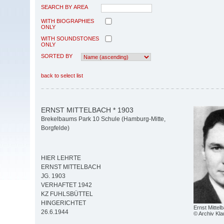
SEARCH BY AREA
WITH BIOGRAPHIES
ONLY
WITH SOUNDSTONES
ONLY
SORTED BY
back to select list
ERNST MITTELBACH * 1903
Brekelbaums Park 10 Schule (Hamburg-Mitte,
Borgfelde)
HIER LEHRTE
ERNST MITTELBACH
JG. 1903
VERHAFTET 1942
KZ FUHLSBÜTTEL
HINGERICHTET
Ernst Mittel
26.6.1944
© Archiv Kl