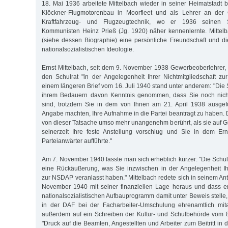
18. Mai 1936 arbeitete Mittelbach wieder in seiner Heimatstadt b
Klöckner-Flugmotorenbau in Moorfleet und als Lehrer an der 
Kraftfahrzeug- und Flugzeugtechnik, wo er 1936 seinen 
Kommunisten Heinz Prieß (Jg. 1920) näher kennenlernte. Mittel
(siehe dessen Biographie) eine persönliche Freundschaft und d
nationalsozialistischen Ideologie.
Ernst Mittelbach, seit dem 9. November 1938 Gewerbeoberlehrer
den Schulrat "in der Angelegenheit Ihrer Nichtmitgliedschaft zu
einem längeren Brief vom 16. Juli 1940 stand unter anderem: "Die
ihrem Bedauern davon Kenntnis genommen, dass Sie noch nich
sind, trotzdem Sie in dem von Ihnen am 21. April 1938 ausgef
Angabe machten, Ihre Aufnahme in die Partei beantragt zu haben. 
von dieser Tatsache umso mehr unangenehm berührt, als sie auf G
seinerzeit Ihre feste Anstellung vorschlug und Sie in dem Er
Parteianwärter aufführte."
Am 7. November 1940 fasste man sich erheblich kürzer: "Die Schu
eine Rückäußerung, was Sie inzwischen in der Angelegenheit Ihr
zur NSDAP veranlasst haben." Mittelbach redete sich in seinem An
November 1940 mit seiner finanziellen Lage heraus und dass e
nationalsozialistischen Aufbauprogramm damit unter Beweis stelle, 
in der DAF bei der Facharbeiter-Umschulung ehrenamtlich mita
außerdem auf ein Schreiben der Kultur- und Schulbehörde vom 8
"Druck auf die Beamten, Angestellten und Arbeiter zum Beitritt in 