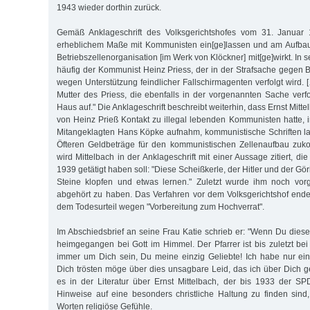
1943 wieder dorthin zurück.
Gemäß Anklageschrift des Volksgerichtshofes vom 31. Januar 1
erheblichem Maße mit Kommunisten ein[ge]lassen und am Aufba
Betriebszellenorganisation [im Werk von Klöckner] mit[ge]wirkt. In
häufig der Kommunist Heinz Priess, der in der Strafsache gegen B
wegen Unterstützung feindlicher Fallschirmagenten verfolgt wird.
Mutter des Priess, die ebenfalls in der vorgenannten Sache verfo
Haus auf." Die Anklageschrift beschreibt weiterhin, dass Ernst Mitt
von Heinz Prieß Kontakt zu illegal lebenden Kommunisten hatte, 
Mitangeklagten Hans Köpke aufnahm, kommunistische Schriften l
Öfteren Geldbeträge für den kommunistischen Zellenaufbau zu
wird Mittelbach in der Anklageschrift mit einer Aussage zitiert, di
1939 getätigt haben soll: "Diese Scheißkerle, der Hitler und der Göri
Steine klopfen und etwas lernen." Zuletzt wurde ihm noch vor
abgehört zu haben. Das Verfahren vor dem Volksgerichtshof end
dem Todesurteil wegen "Vorbereitung zum Hochverrat".
Im Abschiedsbrief an seine Frau Katie schrieb er: "Wenn Du diesen 
heimgegangen bei Gott im Himmel. Der Pfarrer ist bis zuletzt bei
immer um Dich sein, Du meine einzig Geliebte! Ich habe nur ei
Dich trösten möge über dies unsagbare Leid, das ich über Dich 
es in der Literatur über Ernst Mittelbach, der bis 1933 der SP
Hinweise auf eine besonders christliche Haltung zu finden sin
Worten religiöse Gefühle.