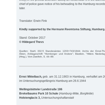
chief of police gave notice of his beheading to the Hamburg records
later.
Translator: Erwin Fink
Kindly supported by the Hermann Reemtsma Stiftung, Hamburg.
Stand: October 2017
© Hildegard Thevs
Quellen: StaH, 332-5 Standesämter, 1203+743/1944; Archiv der Ernst-Th
Akten, Anklageschrift "Hornberger und Andere"; Bästlein, "Hitlers Niederla
(Hrsg.), Vom Zweifeln, S. 44–89.
Ernst Mittelbach,
geb. am 31.12.1903 in Hamburg, verhaftet am 20
im Untersuchungsgefängnis Hamburg am 26.6.1944
Wellingsbütteler Landstraße 186
Brekelbaums Park 10 Schule
(
Hamburg-Mitte, Borgfelde
)
Holstenglacis 3,
Untersuchungshaftanstalt