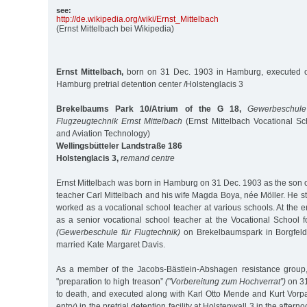
see:
http:/
/
de.wikipedia.org/
wiki/
Ernst_Mittelbach
(Ernst Mittelbach bei Wikipedia)
Ernst Mittelbach,
born on 31 Dec. 1903 in Hamburg, executed o
Hamburg pretrial detention center /Holstenglacis 3
Brekelbaums Park 10/Atrium of the G 18,
Gewerbeschule
Flugzeugtechnik Ernst Mittelbach
(Ernst Mittelbach Vocational Sc
and Aviation Technology)
Wellingsbütteler Landstraße 186
Holstenglacis 3,
remand centre
Ernst Mittelbach was born in Hamburg on 31 Dec. 1903 as the son o
teacher Carl Mittelbach and his wife Magda Boya, née Möller. He 
worked as a vocational school teacher at various schools. At the en
as a senior vocational school teacher at the Vocational School f
(Gewerbeschule für Flugtechnik)
on Brekelbaumspark in Borgfeld
married Kate Margaret Davis.
As a member of the Jacobs-Bästlein-Abshagen resistance group
"preparation to high treason”
("Vorbereitung zum Hochverrat”)
on 3
to death, and executed along with Karl Otto Mende and Kurt Vorp
entry) in the pretrial detention facility at Holstenwall 3 in the after