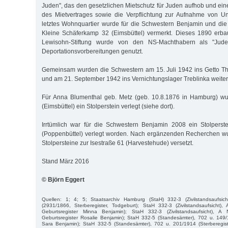
Juden", das den gesetzlichen Mietschutz für Juden aufhob und ein
des Mietvertrages sowie die Verpflichtung zur Aufnahme von Un
letztes Wohnquartier wurde für die Schwestern Benjamin und di
Kleine Schäferkamp 32 (Eimsbüttel) vermerkt. Dieses 1890 erb
Lewisohn-Stiftung wurde von den NS-Machthabern als "Jud
Deportationsvorbereitungen genutzt.
Gemeinsam wurden die Schwestern am 15. Juli 1942 ins Getto The
und am 21. September 1942 ins Vernichtungslager Treblinka weiterd
Für Anna Blumenthal geb. Metz (geb. 10.8.1876 in Hamburg) w
(Eimsbüttel) ein Stolperstein verlegt (siehe dort).
Irrtümlich war für die Schwestern Benjamin 2008 ein Stolper
(Poppenbüttel) verlegt worden. Nach ergänzenden Recherchen w
Stolpersteine zur Isestraße 61 (Harvestehude) versetzt.
Stand März 2016
© Björn Eggert
Quellen: 1; 4; 5; Staatsarchiv Hamburg (StaH) 332-3 (Zivilstandsaufsi
(2931/1866, Sterberegister, Todgeburt); StaH 332-3 (Zivilstandsaufsicht),
Geburtsregister Minna Benjamin); StaH 332-3 (Zivilstandsaufsicht), A
Geburtsregister Rosalie Benjamin); StaH 332-5 (Standesämter), 702 u. 149/
Sara Benjamin); StaH 332-5 (Standesämter), 702 u. 201/1914 (Sterberegis