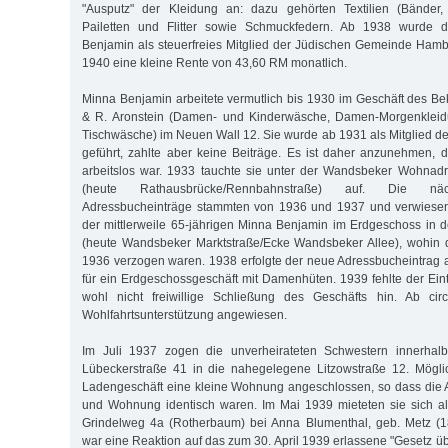
"Ausputz" der Kleidung an: dazu gehörten Textilien (Bänder, S
Pailetten und Flitter sowie Schmuckfedern. Ab 1938 wurde di
Benjamin als steuerfreies Mitglied der Jüdischen Gemeinde Hamb
1940 eine kleine Rente von 43,60 RM monatlich.
Minna Benjamin arbeitete vermutlich bis 1930 im Geschäft des Bek
& R. Aronstein (Damen- und Kinderwäsche, Damen-Morgenkleidu
Tischwäsche) im Neuen Wall 12. Sie wurde ab 1931 als Mitglied 
geführt, zahlte aber keine Beiträge. Es ist daher anzunehmen, d
arbeitslos war. 1933 tauchte sie unter der Wandsbeker Wohnad
(heute Rathausbrücke/Rennbahnstraße) auf. Die nä
Adressbucheinträge stammten von 1936 und 1937 und verwiesen
der mittlerweile 65-jährigen Minna Benjamin im Erdgeschoss in 
(heute Wandsbeker Marktstraße/Ecke Wandsbeker Allee), wohin d
1936 verzogen waren. 1938 erfolgte der neue Adressbucheintrag a
für ein Erdgeschossgeschäft mit Damenhüten. 1939 fehlte der Eint
wohl nicht freiwillige Schließung des Geschäfts hin. Ab ci
Wohlfahrtsunterstützung angewiesen.
Im Juli 1937 zogen die unverheirateten Schwestern innerha
Lübeckerstraße 41 in die nahegelegene Litzowstraße 12. Mögl
Ladengeschäft eine kleine Wohnung angeschlossen, so dass die 
und Wohnung identisch waren. Im Mai 1939 mieteten sie sich al
Grindelweg 4a (Rotherbaum) bei Anna Blumenthal, geb. Metz (1
war eine Reaktion auf das zum 30. April 1939 erlassene "Gesetz üb