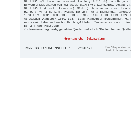
StaH 332-8 (Alte Einwohnermeldekartei Hamburg 1892-1925), Isaak Benjamin;
Einwohner-Meldekarten von Wandsbek; StaH 376-2 (Zentralgewerbekartei), K
StaH 522-1 (Jüdische Gemeinde), 992b (Kultussteuerkartei der Deutsch
Hamburg) Minna Benjamin, Rosalie Benjamin, Anna Blumenthal; Adressb
1878–1879, 1881, 1883–1885, 1896, 1915, 1916, 1918, 1919, 1922–1
Adressbuch Wandsbek 1936, 1937, 1938; Hamburger Börsenfirmen, Ham
Aronstein); Jüdischer Friedhof Hamburg-Ohlsdorf, Gräberverzeichnis im Int
Benjamin geb. Hischberg).
Zur Nummerierung häufig genutzter Quellen siehe Link "Recherche und Quelle
druckansicht
/
Seitenanfang
Der Stolperstein i
IMPRESSUM / DATENSCHUTZ
KONTAKT
Stein in Hamburg v