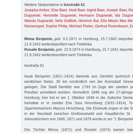
Weitere Stolpersteine in
Isestraße 61
:
Josepha Ambor
,
Else Baer
,
Hedi Baer
,
Ingrid Baer
,
Joseph Baer
,
Ro
Dugowski
,
Henriette Dugowski
,
Hermann Dugowski
,
Ida Dugow
Wanda Dugowski
,
Selly Gottlieb
,
Heinrich Ilse
,
Ella Meyer
,
Max Me
Niessengart
,
Sophie Philip
,
Michael Pielen
,
Gertrud Rosenbaum
,
E
Minna Benjamin,
geb. 9.2.1871 in Hamburg, 15.7.1942 deportier
21.9.1942 weiterdeportiert nach Treblinka
Rosalie Benjamin,
geb. 22.8.1874 in Hamburg, 15.7.1942 deportier
21.9.1942 weiterdeportiert nach Treblinka
Isestraße 61
Isaak Benjamin (1821–1914) stammte aus Gembitz (polnisch 
westlichen Netze, 30 km nordöstlich von der Kreisstadt Gnes
gelegen. Die Stadt Gembitz war 1793 im Zuge der zweiten po
Preußen annektiert worden. Vermutlich 1848 zog der 27-jährig
Hamburg; hier trat er am 1. Oktober 1848 in die Jüdische Geme
heiratete er in zweiter Ehe Sara Hirschberg (1832–1914), T
Zigarrenmachers Marcus Hirschberg. Die Eheleute zogen in die Sc
in der Neustadt zwischen Großneumarkt und Hauptkirche St. M
Adressbüchern von 1866, 1871 und 1879 wurde er als "J. Benjamin 
Die Töchter Minna (1871) und Rosalie (1874) kamen be