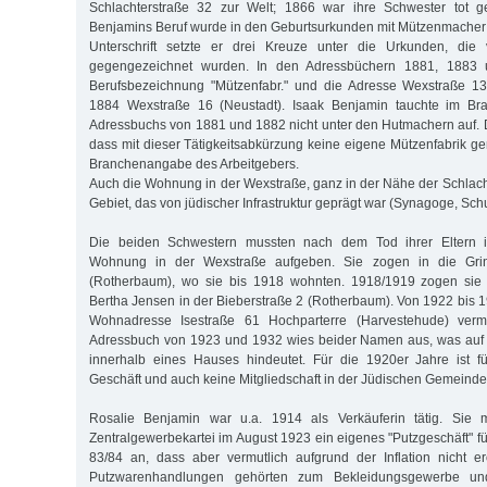
Schlachterstraße 32 zur Welt; 1866 war ihre Schwester tot g
Benjamins Beruf wurde in den Geburtsurkunden mit Mützenmacher 
Unterschrift setzte er drei Kreuze unter die Urkunden, di
gegengezeichnet wurden. In den Adressbüchern 1881, 1883 
Berufsbezeichnung "Mützenfabr." und die Adresse Wexstraße 1
1884 Wexstraße 16 (Neustadt). Isaak Benjamin tauchte im Bra
Adressbuchs von 1881 und 1882 nicht unter den Hutmachern auf.
dass mit dieser Tätigkeitsabkürzung keine eigene Mützenfabrik ge
Branchenangabe des Arbeitgebers.
Auch die Wohnung in der Wexstraße, ganz in der Nähe der Schlacht
Gebiet, das von jüdischer Infrastruktur geprägt war (Synagoge, Schu
Die beiden Schwestern mussten nach dem Tod ihrer Eltern 
Wohnung in der Wexstraße aufgeben. Sie zogen in die Grind
(Rotherbaum), wo sie bis 1918 wohnten. 1918/1919 zogen sie 
Bertha Jensen in der Bieberstraße 2 (Rotherbaum). Von 1922 bis 1
Wohnadresse Isestraße 61 Hochparterre (Harvestehude) ver
Adressbuch von 1923 und 1932 wies beider Namen aus, was auf
innerhalb eines Hauses hindeutet. Für die 1920er Jahre ist f
Geschäft und auch keine Mitgliedschaft in der Jüdischen Gemeinde
Rosalie Benjamin war u.a. 1914 als Verkäuferin tätig. Sie m
Zentralgewerbekartei im August 1923 ein eigenes "Putzgeschäft" 
83/84 an, dass aber vermutlich aufgrund der Inflation nicht e
Putzwarenhandlungen gehörten zum Bekleidungsgewerbe u