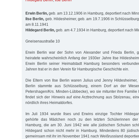
Hildegard Berlin
,
Ilse Berlin
Erwin Berlin,
geb. am 13.12.1906 in Hamburg, deportiert nach Min
Ilse Berlin,
geb. Hildesheimer, geb. am 19.7.1906 in Schlüsselburg,
am 8.11.1941
Hildegard Berlin,
geb. am 4.7.1934 in Hamburg, deportiert nach M
Gneisenaustraße 10
Erwin Berlin war der Sohn von Alexander und Frieda Berlin, ge
heiratete wahrscheinlich Anfang der 1930er Jahre Ilse Hildesheime
Erwin Berlin seiner Heimatstadt Hamburg besonders verbunde
Jahren trat er in den Verein für Hamburgische Geschichte ein.
Die Eltern von Ilse Berlin waren Julius und Jenny Hildesheimer, 
Berlin stammte aus Schlüsselburg, einem Dorf an der Weser 
Petershagen/Krs. Minden-Lübbecke), wo sie mitunter ihre Familie 
findet sich der Hinweis auf eine Arztrechnung aus Stolzenau, ei
nördlich ihres Heimatdorfes.
Im Juli 1934 wurde Ilses und Erwins einzige Tochter Hildegar
gehörte das Mädchen noch zu den letzten Schülerinnen der
Hamburg, die am 30. Juni 1942 wie alle jüdischen Schulen sch
Hildegard schon nicht mehr in Hamburg. Mindestens 80 jüdisc
gemeinsam mit ihr im November 1941 nach Weißrussland deportier