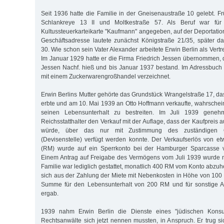
Seit 1936 hatte die Familie in der Gneisenaustraße 10 gelebt. 
Schlankreye 13 II und Moltkestraße 57. Als Beruf war für
Kultussteuerkarteikarte "Kaufmann" angegeben, auf der Deportations
Geschäfts­adresse lautete zunächst Königstraße 21/35, später 
30. Wie schon sein Vater Alexander arbeitete Erwin Berlin als Vertr
Im Januar 1929 hatte er die Firma Friedrich Jessen übernommen, d
Jessen Nachf. hieß und bis Januar 1937 bestand. Im Adressbuch
mit einem Zuckerwarengroßhandel verzeichnet.
Erwin Berlins Mutter gehörte das Grundstück Wrangelstraße 17, da
erbte und am 10. Mai 1939 an Otto Hoffmann verkaufte, wahrschein
seinen Lebensunterhalt zu bestreiten. Im Juli 1939 geneh
Reichsstatthalter den Verkauf mit der Auflage, dass der Kaufpreis a
würde, über das nur mit Zustimmung des zuständigen Ob
(Devisenstelle) verfügt werden konnte. Der Verkaufserlös von 
(RM) wurde auf ein Sperrkonto bei der Hamburger Sparcasse 
Einem Antrag auf Freigabe des Vermögens vom Juli 1939 wurde n
Familie war lediglich gestattet, monatlich 400 RM vom Konto abzu
sich aus der Zahlung der Miete mit Nebenkosten in Höhe von 100
Summe für den Lebensunterhalt von 200 RM und für sonstige
ergab.
1939 nahm Erwin Berlin die Dienste eines "jüdischen Konsul
Rechtsanwälte sich jetzt nennen mussten, in Anspruch. Er trug 