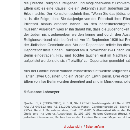
die jüdische Religion aufzugeben und möglicherweise zu konverti
Eltern gab es eine Klausel, die ein Bekenntnis zum Judentum zur
Erbe machte. Der Konsulent schrieb ihm: "Wenn Sie das jüdisch
so ist die Folge, dass Sie dasjenige von der Erbschaft Ihrer Elt
Pflichtteil hinaus erhalten haben, an den nächstberechtigt
müssen." Außerdem wies er ihn darauf hin, dass die Zugehörigkeit
der Juden nicht aufgegeben werden könne und durch den Austr
Religionsverband nicht berührt sei. Am 11. September 1939 trat E
der Jüdischen Gemeinde aus. Vor der Deportation rettete ihn dieser
Deportationsliste für den Transport am 8. November 1941 nach Min
Berlin eingetragen. Frau und Tochter tauchen erst im Nachtrag 
aufgelistet wurden, die sich "freiwillig" zur Deportation gemeldet hat
Aus der Familie Berlin wurden mindestens fünf weitere Mitglieder
Tanten, zwei Cousinen und ein Vetter von Erwin Berlin. Drei Vette
Eltern von Ilse Berlin wurden deportiert und sind in Minsk verscholl
© Susanne Lohmeyer
Quellen: 1; 2 (R1939/2880); 4; 5; 8; StaH 231-7 Handelsregister A1 Band 1
AfW AZ 040313 und AZ 131206; Ursula Randt, Carolinenstraße 35; StaH 
992e2 Band 1 Deportationsliste; StaH 621-1/82, 5 (Konsulent Alexander Be
Grolle und Ina Lorenz, Ausschluss, S. 105–107; Herbert Obenaus (Hrsg.), 
jüdischen Gemeinden; Recherchen zu den Familien Berlin und Meyer von Johann
druckansicht
/
Seitenanfang