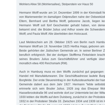
Wohlers Allee 58 (Wohlersallee), Stolperstein vor Haus 50
Hermann Wolff wurde am 14. Dezember 1899 in der Kleinstadt 
von Marienwerder im damaligen Ostpreußen nahe der Ostseeküst
Eltern, Bernhard und Bertha Wolff, geborene Jacob, liegen kei
Hermann Wolff soll fünf Geschwister gehabt haben, von denen
bekannt sind: die Brüder Julius und Arthur sowie die Schweste
Wolff, und Paula Wolff. Alle überlebten den Holocaust.
Laut Meldeschein am 28. Oktober 1925 von Berlin nach Hambur
Hermann Wolff am 19. November 1925 Hertha Happ, geboren am 11
Beide gehörten der Jüdischen Gemeinde an. In seiner Berliner 
beruflich erfolgreich. Bei der dortigen Stofffirma Finkelstein brac
seines Bruders Julius zum Geschäftsführer und verfügte üb
monatlich etwa 400 Reichsmark (RM).
Auch in Hamburg muss es den Wolffs zunächst gut gegangen se
Handel mit Manufakturwaren. Die Geschäftsadresse lautete Bur
Borgfelde. Der erste Steuereintrag in der Kultussteuerkartei der 
Gemeinde datiert aus dem Jahr 1927. Hermann "lebte selbststä
erinnerte sich sein Bruder Julius. 1928 zog das Ehepaar Wol
Hasselbrookstraße 96 und wohnte dort zur Untermiete bei der Witwe
1930 lebten die Wolffs auf dem Dulsberg, zunächst in der Probstei
1932 in der Probsteier Straße 33. Zwischen 1934 und 1939 ist i