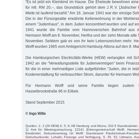
"Es ist jetzt ein Kleinkind im Hause. Die Eheleute bewohnen ein
für mtl. RM 20,--, das Grundstück gehört dem J. R. V. [Jüdischer
Miete ist laufend bezahlt." Am 16. Januar 1941 war der einzige S
Die in der Fürsorgeakte erwähnte Kellerwohnung in der Wohlersa
einem "Judenhaus", in dem Juden konzentriert wurden und auf 
1941 wurde die Familie vom Hannoverschen Bahnhof aus nac
Hermann Wolff am 8. November, Hertha und der zehn Monate alte S
November. Seitdem gab es von ihr kein Lebenszeichen mehr. He
Wolff wurden 1965 vom Amtsgericht Hamburg-Altona auf den 8. Mai 19
Die Hamburgischen Electricitäts-Werke (HEW) verlangten mit Sc
1942 an die "Verwaltungsstelle für Judenvermögen" beim Fina
für die in einer mehrseitigen Liste aufgeführten "Juden, die in letzt
Kostenerstattung für verbrauchten Strom, darunter für Hermann Wol
Für Hermann Wolff und seine Familie liegen zudem St
Hasselbrookstraße 96 in Eilbek.
Stand September 2015
© Ingo Wille
Quellen: 1; 2 (29 HEW) 4; 5; 9; AB Hamburg und Altona; 332-5 Standesämter
11 Amt für Wiedergutmachung, 22241 (Erbengemeinschaft Wolff, Herman
Eimsbüttel, Geburteneintrag Uri Wolff; Standesamt Friedrichshain-Kreuz
Geburtsurkunde; Lohalm, Fürsorge und Verfolgung, S. 35, 52; Littmann, Aus