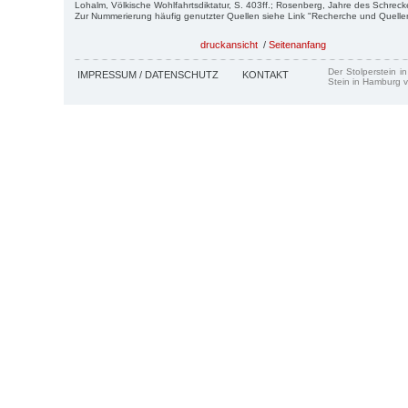
Lohalm, Völkische Wohlfahrtsdiktatur, S. 403ff.; Rosenberg, Jahre des Schreck
Zur Nummerierung häufig genutzter Quellen siehe Link "Recherche und Quelle
druckansicht
/
Seitenanfang
Der Stolperstein i
IMPRESSUM / DATENSCHUTZ
KONTAKT
Stein in Hamburg v