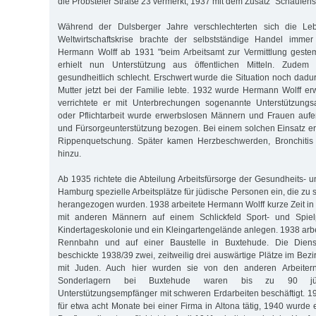
die Probsteier Straße 23 vermerkt, 1937 mit dem Zusatz "Schaufens
Während der Dulsberger Jahre verschlechterten sich die Le
Weltwirtschaftskrise brachte der selbstständige Handel imme
Hermann Wolff ab 1931 "beim Arbeitsamt zur Vermittlung gestem
erhielt nun Unterstützung aus öffentlichen Mitteln. Zude
gesundheitlich schlecht. Erschwert wurde die Situation noch dadu
Mutter jetzt bei der Familie lebte. 1932 wurde Hermann Wolff e
verrichtete er mit Unterbrechungen sogenannte Unterstützungsa
oder Pflichtarbeit wurde erwerbslosen Männern und Frauen auferl
und Fürsorgeunterstützung bezogen. Bei einem solchen Einsatz erl
Rippenquetschung. Später kamen Herzbeschwerden, Bronchitis
hinzu.
Ab 1935 richtete die Abteilung Arbeitsfürsorge der Gesundheits- 
Hamburg spezielle Arbeitsplätze für jüdische Personen ein, die zu
herangezogen wurden. 1938 arbeitete Hermann Wolff kurze Zeit in
mit anderen Männern auf einem Schlickfeld Sport- und Spielp
Kindertageskolonie und ein Kleingartengelände anlegen. 1938 arbe
Rennbahn und auf einer Baustelle in Buxtehude. Die Dienstst
beschickte 1938/39 zwei, zeitweilig drei auswärtige Plätze im Bezi
mit Juden. Auch hier wurden sie von den anderen Arbeitern 
Sonderlagern bei Buxtehude waren bis zu 90 jüdi
Unterstützungsempfänger mit schweren Erdarbeiten beschäftigt. 
für etwa acht Monate bei einer Firma in Altona tätig, 1940 wurde