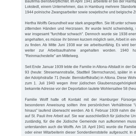
Baufirma dienstverpflichtet. Im April 1941 arbeitete er bei der Hanf
Lokstedt, einem Unternehmen, das in Hamburg mehrere Standorte 
1944 polnische Zwangsarbeiter sowie sowjetische und belgische Z
Hertha Wolffs Gesundheit war stark angegriffen. Sie litt unter sc
zitternden Händen und Herzrasen. Ihr wurde leicht schwindelig
war insgesamt "furchtbar schwach". Dennoch wurde sie 1938 ener
angehalten, es müsse ihr binnen kurzem möglich sein, Arbeit in e
zu finden. Ab Mitte Juni 1938 war sie arbeitsunfähig. Es wird beri
weiter zur Arbeitsaufnahme angehalten worden. 1940 h
"Reinmachestelle" am Mittelweg.
Seit Ende Januar 1939 lebte die Familie in Altona-Altstadt in der 
93 (heute: Stresemannstraße, Stadtteil Sternschanze), später in 
der Adolphstraße 71 (heute: Bernstorffstraße) in Altona. Diese W
zum 1. Juli 1940 wegen ihrer jüdischen Glaubenszugehörigkeit 
bekannte Adresse vor der Deportation lautete Wohlersallee 58 (heu
Familie Wolff hatte oft Kontakt mit der Hamburger Fürsorg
besonderen Anweisung sollten ihre persönlichen Verhältnisse 
hinaus" laufend überwacht werden. Ab 6. Februar 1939 nahm die 
auf St. Pauli ihre Arbeit auf. Sie war ausschließlich für jüdische 
zuständig, für die die Jüdische Gemeinde nun aufkommen musste
unterstanden auch die Wolffs. Am 18. April 1941 wurde die Famili
oder einer Mitarbeiterin dieser Sonderdienststelle aufgesucht. In 