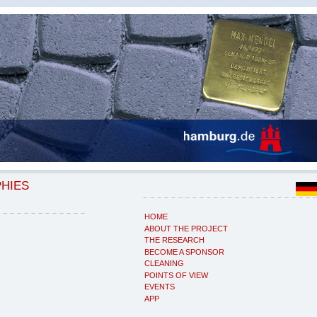
PHIES
HOME
ABOUT THE PROJECT
THE RESEARCH
BECOME A SPONSOR
CLEANING
POINTS OF VIEW
EVENTS
APP