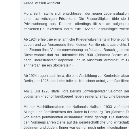
wurde, wissen wir nicht.
Flora Berlin stellte sich entschlossen der neuen Lebenssituation
einen achtwöchigen Frisierkurs. Die Friseurtätigkeit übte sie
Privatwohnung aus. Dadurch allerdings litt sie an aufges
trockenen Hautekzemen und musste 1922 die Friseurtätigkeit wied
Ab 1924 erhielt sie eine jährliche Kriegerwitwenrente in Höhe von
Leben und zur Versorgung ihrer kleinen Familie nicht ausreichte.
ein Zimmer ihrer Vierzimmerwohnung an Johanna Baruch, geboren
Diese wohnte dort zur Untermiete bis 1930. (Johanna Baruch w
nach Theresienstadt deportiert und in Auschwitz ermordet. Im 
erinnert an sie ein Stolperstein).
Ab 1924 trugen auch Irma, die eine Ausbildung zur Kontoristin abso
Berlin, der 1926 eine Lehrstelle als Kürschner antrat, zum Familie
Am 1. Juli 1926 starb Flora Berlins Schwiegervater Salomon Be
Jüdischen Friedhof Ilandkoppel neben seiner Ehefrau Line beigeset
Mit der Machtübernahme der Nationalsozialisten 1933 verändert
Alltags- und Familienleben der Juden in Hamburg. Der jüdische Fa
von einem permanenten Ausnahmezustand geprägt. Die nationalsoz
den Vorkriegsjahren zielte auf die gesellschaftliche und wirtscha
Jüdinnen und Juden. Ihnen war es nur noch unter Inkaufnahme