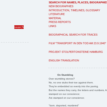
SEARCH FOR NAMES, PLACES, BIOGRAPHIE
NEW BIOGRAPHIES
INTRODUCTION, TIMELINES, GLOSSARY
LITERATURE
MATERIAL
PRESS REPORTS
LINKS
BIOGRAPHICAL SEARCH FOR TRACES
FILM "TRANSPORT IN DEN TOD AM 23.9.1940"
PROJEKT STOLPERTONSTEINE HAMBURG
ENGLISH TRANSLATION
On Stumbling
Over stumbling stones?
No, no one stubs their toe against them.
They're embedded so evenly into the paving.
But the names they carry, the letters and numbers, A
stamped on our conscience;
Are stamped on our conscience;
"born, deported, murdered"