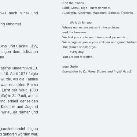
And the places
Łódź, Minsk, Riga, Theresienstadt,
Auschwitz, Chelmno, Majdanek, Sobibor, Treblinka ..
.1941 nach Minsk und
We look for you
und ermordet
Whose names are written in the archives
and the heavens.
We find you in places of terror and persecution.
We recognise you in your children and grandchildren
Levy und Cäcilie Levy,
The stones speak of you,
hingen dem jüdischen
every day.
You are not forgotten.
na.
Inge Grolle
 sechs Kindern: Am 13.
(translation by Dr. Anne Stokes and Ingrid Haas)
 19. April 1877 folgte
 wurde. Als die Familie
war, erblickten Emma
Licht der Welt. 1883
ße) in St. Pauli, wo ihr
nd erhielt denselben
 Kindheit und Jugend
en wir außer Namen und
garettenhandel tätigen
rg geboren worden war.