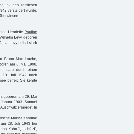
andjunk den restlichen
942 versteigert wurde.
 überwiesen.
lmine Henriette
Pauline
Wilhelm Levy, geboren
äsar Levy selbst starb
en Bruno Max Larche,
boren am 6. Mai 1908,
e starb durch einen
 19. Juli 1942 nach
ee befreit. Sie kehrte
.
, geboren am 29. Mai
 Januar 1903. Samuel
Auschwitz ermordet. In
üdische
Martha
Karoline
 am 28. Juli 1943 bei
rtha Kohn "geschützt",