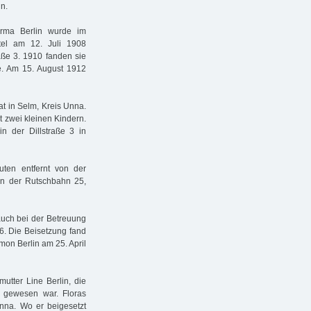
n.
Irma Berlin wurde im
el am 12. Juli 1908
aße 3. 1910 fanden sie
e. Am 15. August 1912
at in Selm, Kreis Unna.
t zwei kleinen Kindern.
n der Dillstraße 3 in
uten entfernt von der
in der Rutschbahn 25,
 auch bei der Betreuung
16. Die Beisetzung fand
mon Berlin am 25. April
utter Line Berlin, die
n gewesen war. Floras
nna. Wo er beigesetzt