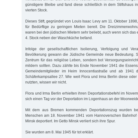
günstigere Bleibe und fand diese schließlich in dem Stiftshaus i
vierten Stock.
Dieses Stift, gegründet von Louis Isaac Levy am 11. Oktober 1898
für Bedürftige zu geringen Mieten bereit. Die Dreizimmerwoh
waren bei den jüdischen Mietern sehr beliebt, auch wenn sich das
4. Stock neben der Waschküche befand.
Infolge der gesellschaftlichen Isolierung, Verfolgung und Ve
Bevölkerung gewann die Jüdische Gemeinde neue Bedeutung. Sie
Zentrum für das religiöse Leben, sondern bot Versorgungseinrich
mildern sollten. Dazu zählte bis Ende November 1941 die Essen
Gemeindemitglieder im Heim Innocentiastraße und ab 1941 d
Schäferkampsallee 27. Wie weit Flora und Irma Berlin diese oder 
nutzten, wissen wir nicht.
Flora und Irma Berlin erhielten ihren Deportationsbefehl im Nove
sich einen Tag vor der Deportation im Logenhaus an der Moorweide
Mit dem aus Bremen kommenden Deportationszug wurden bei
Menschen am 18. November 1941 vom Hannoverschen Bahnhof (h
Minsk deportiert. Im Getto Minsk verliert sich ihre Spur.
Sie wurden am 8. Mai 1945 für tot erklärt.