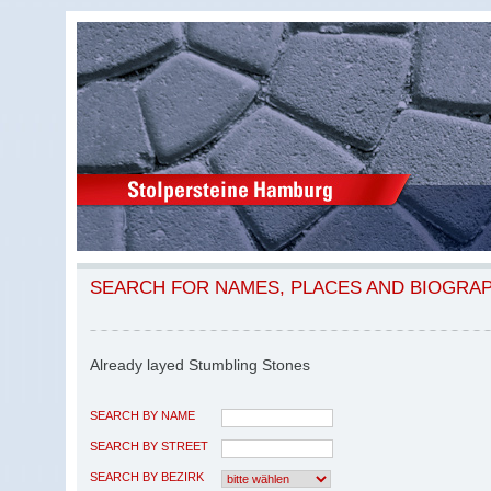
SEARCH FOR NAMES, PLACES AND BIOGRA
Already layed Stumbling Stones
SEARCH BY NAME
SEARCH BY STREET
SEARCH BY BEZIRK