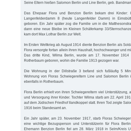
Seine Eltern hießen Salomon Berlin und Line Berlin, geb. Bandman
Das Ehepaar Flora und Benzion Berlin bekam drei Kinder: 
Langenfelderdamm 8 (heute Langenfelder Damm) in Eimsbütt
geboren. Ein Jahr später zog die Familie um in die Matthesonstr
dann eine neue Bleibe im Kleinen Schäferkamp 33/Sternschanz
kam dort Max Lothar Berlin zur Welt.
Im Ersten Weltkrieg ab August 1914 diente Benzion Berlin als Sold
Flora versorgte fortan allein ihren Haushalt, hochschwanger und mi
Das dritte Kind, Wilma Berlin, wurde am 17. November 1914 i
Rotherbaum geboren, wohin die Familie 1913 gezogen war.
Die Wohnung in der Dillstraße 3 befand sich fußläufig 5 Min
Wohnung von Floras Schwiegereltern Line und Salomon Berlin 
ebenfalls in Rotherbaum.
Flora Berlin erhielt von ihren Schwiegereltern viel Unterstützung,
und Versorgung ihrer Kinder. Tochter Wilma starb am 22. April 19
auf dem Jüdischen Friedhof Ilandkoppel statt. Ihren Tod zeigte Salo
1916 beim Standesamt an.
Ein Jahr später, am 23. November 1917, starb Floras Schwiegerm
eine wichtige Bezugsperson und Unterstützerin für Flora Berli
Ehemann Benzion Berlin fiel am 28. März 1918 in Selm/Kreis U