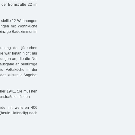
n der Bornstraße 22 im
, stellte 12 Wohnungen
nungen mit Wohnküche
 einzige Badezimmer im
rarmung der jüdischen
 war fortan nicht nur
tungen an, die die Not
sausgabe an bedürftige
ie Volksküche in der
das kulturelle Angebot
mber 1941. Sie mussten
nstraße einfinden.
de mit weiteren 406
eute Hafencity) nach