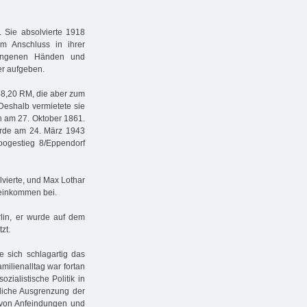
. Sie absolvierte 1918
 im Anschluss in ihrer
prungenen Händen und
er aufgeben.
 88,20 RM, die aber zum
 Deshalb vermietete sie
 am 27. Oktober 1861.
urde am 24. März 1943
Loogestieg 8/Eppendorf
lvierte, und Max Lothar
neinkommen bei.
rlin, er wurde auf dem
zt.
e sich schlagartig das
milienalltag war fortan
ialistische Politik in
ftliche Ausgrenzung der
 von Anfeindungen und