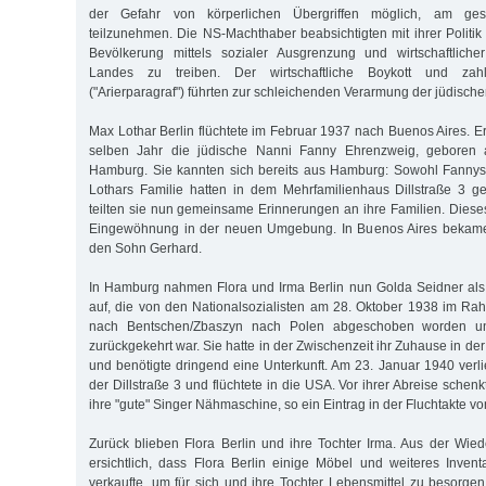
der Gefahr von körperlichen Übergriffen möglich, am gese
teilzunehmen. Die NS-Machthaber beabsichtigten mit ihrer Politik
Bevölkerung mittels sozialer Ausgrenzung und wirtschaftliche
Landes zu treiben. Der wirtschaftliche Boykott und zahlr
("Arierparagraf") führten zur schleichenden Verarmung der jüdisch
Max Lothar Berlin flüchtete im Februar 1937 nach Buenos Aires. Er
selben Jahr die jüdische Nanni Fanny Ehrenzweig, geboren 
Hamburg. Sie kannten sich bereits aus Hamburg: Sowohl Fannys
Lothars Familie hatten in dem Mehrfamilienhaus Dillstraße 3 g
teilten sie nun gemeinsame Erinnerungen an ihre Familien. Dieses
Eingewöhnung in der neuen Umgebung. In Buenos Aires bekame
den Sohn Gerhard.
In Hamburg nahmen Flora und Irma Berlin nun Golda Seidner als 
auf, die von den Nationalsozialisten am 28. Oktober 1938 im Ra
nach Bentschen/Zbaszyn nach Polen abgeschoben worden u
zurückgekehrt war. Sie hatte in der Zwischenzeit ihr Zuhause in de
und benötigte dringend eine Unterkunft. Am 23. Januar 1940 verl
der Dillstraße 3 und flüchtete in die USA. Vor ihrer Abreise schenk
ihre "gute" Singer Nähmaschine, so ein Eintrag in der Fluchtakte v
Zurück blieben Flora Berlin und ihre Tochter Irma. Aus der Wie
ersichtlich, dass Flora Berlin einige Möbel und weiteres Inve
verkaufte, um für sich und ihre Tochter Lebensmittel zu besorgen