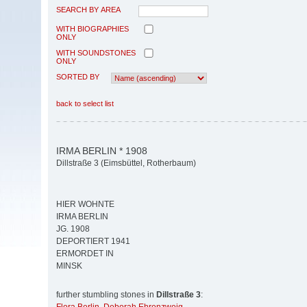
SEARCH BY AREA
WITH BIOGRAPHIES
ONLY
WITH SOUNDSTONES
ONLY
SORTED BY
back to select list
IRMA BERLIN * 1908
Dillstraße 3 (Eimsbüttel, Rotherbaum)
HIER WOHNTE
IRMA BERLIN
JG. 1908
DEPORTIERT 1941
ERMORDET IN
MINSK
further stumbling stones in
Dillstraße 3
: