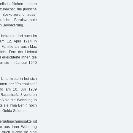
llschaftlichen Leben
 zunächst, die jüdische
r Boykottierung außer
eiche Berufsverbote
en Bevölkerung.
 heiratete dort noch im
am 12. April 1914 in
 Familie als auch Max
elebt. Fern der Heimat
 erleichterte ihnen die
n sie im Januar 1940
Untermieterin bei sich
hmen der "Polenaktion"
nd am 10. Juli 1939
r Rappstraße 3 verloren
ieß sie die Wohnung in
te sie Irma Berlin noch
on Golda Seidner.
dergutmachungsakte ist
ntar aus ihrer Wohnung
. Auch suchte sie eine