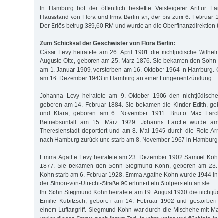
In Hamburg bot der öffentlich bestellte Versteigerer Arthur L
Hausstand von Flora und Irma Berlin an, der bis zum 6. Februar 1
Der Erlös betrug 389,60 RM und wurde an die Oberfinanzdirektion
Zum Schicksal der Geschwister von Flora Berlin:
Cäsar Levy heiratete am 26. April 1901 die nichtjüdische Wilhe
Auguste Otte, geboren am 25. März 1876. Sie bekamen den Sohn 
am 1. Januar 1909, verstorben am 16. Oktober 1964 in Hamburg. C
am 16. Dezember 1943 in Hamburg an einer Lungenentzündung.
Johanna Levy heiratete am 9. Oktober 1906 den nichtjüdisch
geboren am 14. Februar 1884. Sie bekamen die Kinder Edith, ge
und Klara, geboren am 6. November 1911. Bruno Max Larch
Betriebsunfall am 15. März 1929. Johanna Larche wurde am
Theresienstadt deportiert und am 8. Mai 1945 durch die Rote Arm
nach Hamburg zurück und starb am 8. November 1967 in Hamburg
Emma Agathe Levy heiratete am 23. Dezember 1902 Samuel Kohn
1877. Sie bekamen den Sohn Siegmund Kohn, geboren am 23.
Kohn starb am 6. Februar 1928. Emma Agathe Kohn wurde 1944 in 
der Simon-von-Utrecht-Straße 90 erinnert ein Stolperstein an sie.
Ihr Sohn Siegmund Kohn heiratete am 19. August 1930 die nichtj
Emilie Kubitzsch, geboren am 14. Februar 1902 und gestorben
einem Luftangriff. Siegmund Kohn war durch die Mischehe mit Ma