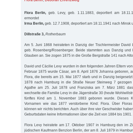
Flora Berlin
,
Deborah Ehrenzweig
Flora Berlin,
geb. Levy, geb. 1.11.1883, deportiert am 18.11
ermordet
Irma Berlin,
geb. 12.7.1908, deportiert am 18.11.1941 nach Minsk 
Dillstraße 3,
Rotherbaum
Am 5. Juni 1868 heirateten in Danzig der Tischlermeister David 
geb. Rosenberg/Rosenberger. Beide stammten aus Danzig und 
Glauben an. Sie zogen 1875 in die Große Bergstraße 141 nach Alto
David und Cäcilie Levy wurden in den folgenden Jahren Eltern von
Februar 1875 wurde Cäsar, am 8. April 1876 Johanna geboren, am
Flora, die bereits am 15. Mai 1877 starb und in Danzig beigesetzt
1878 nach Hamburg in die Straße Neuer Steinweg 7 gezogen 
Agathe am 25. Juli 1878 und Franziska am 7. März 1881 das 
wechselte die Familie Levy in die Jägerstraße 30 (heute Wohlwillstra
fünftes Kind am 1. November 1883 geboren wurde. Dieses Ki
Vornamen wie das 1877 verstorbene Kind: Flora. Über Floras
können wir nichts berichten. Auch über ihre vier Geschwister hab
Geburtsdaten keine Informationen über die Zeit von 1884 bis 1901.
Flora Levy heiratete am 17. Oktober 1907 in Hamburg den im Zi
jüdischen Kaufmann Benzion Berlin, der am 8. Juli 1879 in Hambu