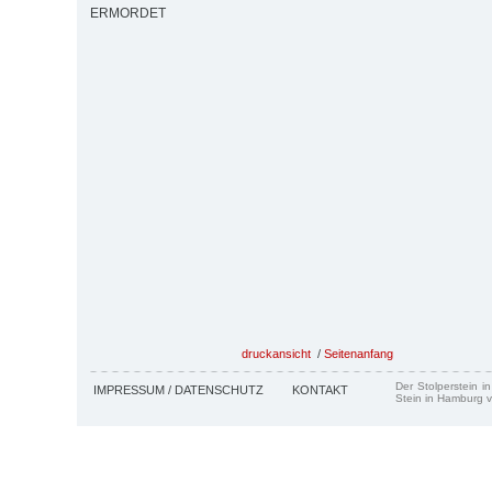
ERMORDET
druckansicht
/
Seitenanfang
Der Stolperstein i
IMPRESSUM / DATENSCHUTZ
KONTAKT
Stein in Hamburg v