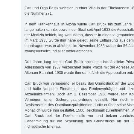
Carl und Olga Bruck wohnten in einer Villa in der Elbchaussee 1
die Nummer 271.
In dem Krankenhaus in Altona wirkte Carl Bruck bis zum Jahre 
lange halten konnte, obwohl der Staat seit April 1933 die Ausschalt
der Medizin betrieb, lag wohl daran, dass er in einer so genannt
im März 1935 wurde ihm nahe gelegt, seine Entlassung aus dem 
beantragen, was er ablehnte. Im November 1935 wurde der 56-Jä
zwangsversetzt und aller Ämter enthoben.
Drei Jahre lang konnte Carl Bruck noch eine hautärztliche Priva
Adressbuch von 1937 verzeichnet seine Praxis mit der Adresse 
Altonaer Bahnhof. 1938 wurde ihm schließlich die Approbation ent
Carl Bruck war vermögend; er besaß das Grundstück an der Elb
und hatte laufende Einnahmen aus Rentenverträgen und Lize
Arzneimittelfirmen. Doch am 2. Dezember 1938 wurde sein Kon
Vermögen unter Sicherungsanordnung gestellt. Nur noch 
Devisenstelle des Oberfinanzpräsidenten durfte er über seine Ve
Monatlich wurde ihm gestattet, 1500 Reichsmark zu entnehmen. V
Carl Bruck bei der Devisenstelle vor und bekam zunächs
Genehmigung für die Schenkung des Grundstücks an der E
nichtjüdische Ehefrau.