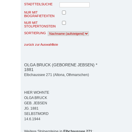
STADTTEILSUCHE
NUR MIT
BIOGRAFIETEXTEN
NUR MIT
STOLPERTONSTEIN
SORTIERUNG
zurück zur Auswahlliste
OLGA BRUCK (GEBORENE JEBSEN) *
1881
Elbchaussee 271 (Altona, Othmarschen)
HIER WOHNTE
OLGA BRUCK
GEB. JEBSEN
JG. 1881
SELBSTMORD
14.6.1944
Weitere Stolpersteine in
Elbchaussee 271
: