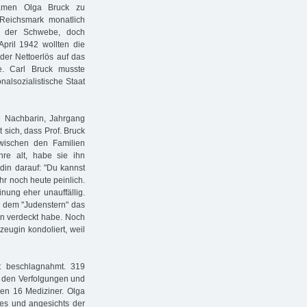
Namen Olga Bruck zu
Reichsmark monatlich
in der Schwebe, doch
pril 1942 wollten die
der Nettoerlös auf das
e. Carl Bruck musste
alsozialistische Staat
e Nachbarin, Jahrgang
 sich, dass Prof. Bruck
Zwischen den Familien
hre alt, habe sie ihn
ndin darauf: "Du kannst
ihr noch heute peinlich.
inung eher unauffällig.
r dem "Judenstern" das
rn verdeckt habe. Noch
eugin kondoliert, weil
t beschlagnahmt. 319
den Verfolgungen und
ren 16 Mediziner. Olga
es und angesichts der