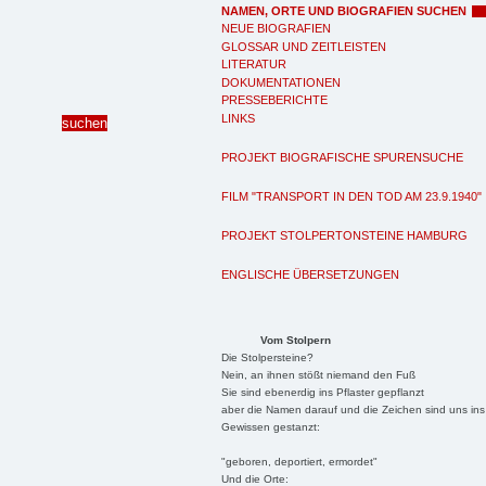
NAMEN, ORTE UND BIOGRAFIEN SUCHEN
NEUE BIOGRAFIEN
GLOSSAR UND ZEITLEISTEN
LITERATUR
DOKUMENTATIONEN
PRESSEBERICHTE
LINKS
PROJEKT BIOGRAFISCHE SPURENSUCHE
FILM "TRANSPORT IN DEN TOD AM 23.9.1940"
PROJEKT STOLPERTONSTEINE HAMBURG
ENGLISCHE ÜBERSETZUNGEN
Vom Stolpern
Die Stolpersteine?
Nein, an ihnen stößt niemand den Fuß
Sie sind ebenerdig ins Pflaster gepflanzt
aber die Namen darauf und die Zeichen sind uns ins
Gewissen gestanzt:
"geboren, deportiert, ermordet"
Und die Orte: