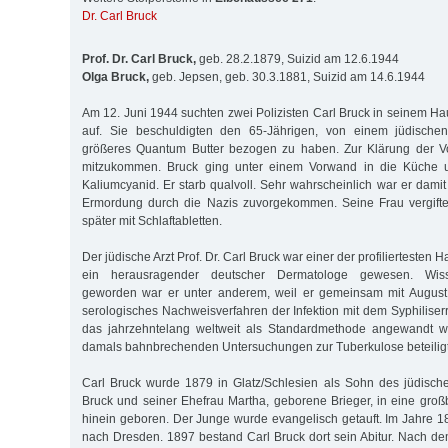
Dr. Carl Bruck
Prof. Dr. Carl Bruck,
geb. 28.2.1879, Suizid am 12.6.1944
Olga Bruck,
geb. Jepsen, geb. 30.3.1881, Suizid am 14.6.1944
Am 12. Juni 1944 suchten zwei Polizisten Carl Bruck in seinem H
auf. Sie beschuldigten den 65-Jährigen, von einem jüdischen
größeres Quantum Butter bezogen zu haben. Zur Klärung der Vo
mitzukommen. Bruck ging unter einem Vorwand in die Küche un
Kaliumcyanid. Er starb qualvoll. Sehr wahrscheinlich war er dami
Ermordung durch die Nazis zuvorgekommen. Seine Frau vergifte
später mit Schlaftabletten.
Der jüdische Arzt Prof. Dr. Carl Bruck war einer der profilierteste
ein herausragender deutscher Dermatologe gewesen. Wisse
geworden war er unter anderem, weil er gemeinsam mit Augus
serologisches Nachweisverfahren der Infektion mit dem Syphiliserr
das jahrzehntelang weltweit als Standardmethode angewandt w
damals bahnbrechenden Untersuchungen zur Tuberkulose beteiligt
Carl Bruck wurde 1879 in Glatz/Schlesien als Sohn des jüdisch
Bruck und seiner Ehefrau Martha, geborene Brieger, in eine gr
hinein geboren. Der Junge wurde evangelisch getauft. Im Jahre 1
nach Dresden. 1897 bestand Carl Bruck dort sein Abitur. Nach de