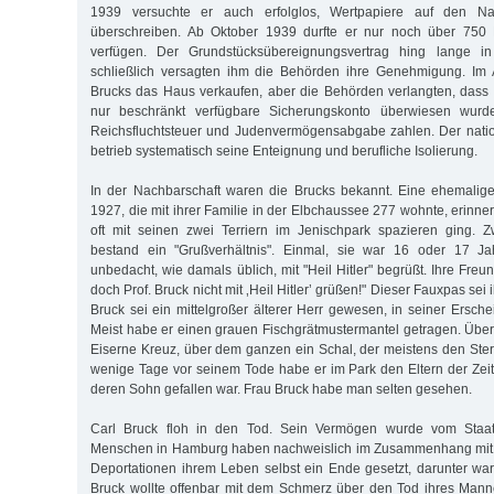
1939 versuchte er auch erfolglos, Wertpapiere auf den 
überschreiben. Ab Oktober 1939 durfte er nur noch über 750 
verfügen. Der Grundstücksübereignungsvertrag hing lange 
schließlich versagten ihm die Behörden ihre Genehmigung. Im A
Brucks das Haus verkaufen, aber die Behörden verlangten, dass 
nur beschränkt verfügbare Sicherungskonto überwiesen wurd
Reichsfluchtsteuer und Judenvermögensabgabe zahlen. Der nation
betrieb systematisch seine Enteignung und berufliche Isolierung.
In der Nachbarschaft waren die Brucks bekannt. Eine ehemalig
1927, die mit ihrer Familie in der Elbchaussee 277 wohnte, erinnert
oft mit seinen zwei Terriern im Jenischpark spazieren ging. 
bestand ein "Grußverhältnis". Einmal, sie war 16 oder 17 Ja
unbedacht, wie damals üblich, mit "Heil Hitler" begrüßt. Ihre Freu
doch Prof. Bruck nicht mit ‚Heil Hitler’ grüßen!" Dieser Fauxpas sei 
Bruck sei ein mittelgroßer älterer Herr gewesen, in seiner Ersche
Meist habe er einen grauen Fischgrätmustermantel getragen. Übe
Eiserne Kreuz, über dem ganzen ein Schal, der meistens den Ste
wenige Tage vor seinem Tode habe er im Park den Eltern der Zeitz
deren Sohn gefallen war. Frau Bruck habe man selten gesehen.
Carl Bruck floh in den Tod. Sein Vermögen wurde vom Staa
Menschen in Hamburg haben nachweislich im Zusammenhang mit 
Deportationen ihrem Leben selbst ein Ende gesetzt, darunter wa
Bruck wollte offenbar mit dem Schmerz über den Tod ihres Mann