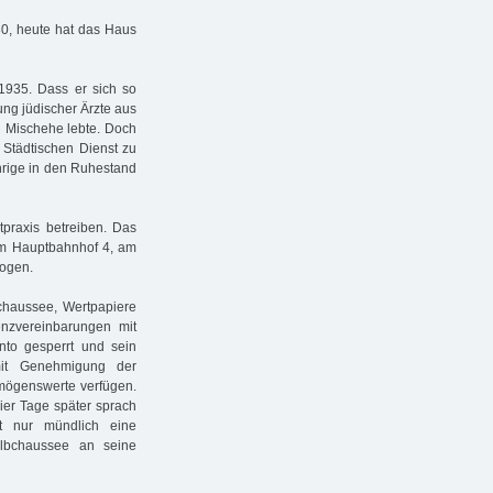
80, heute hat das Haus
1935. Dass er sich so
ung jüdischer Ärzte aus
en Mischehe lebte. Doch
Städtischen Dienst zu
hrige in den Ruhestand
tpraxis betreiben. Das
Am Hauptbahnhof 4, am
zogen.
chaussee, Wertpapiere
nzvereinbarungen mit
to gesperrt und sein
mit Genehmigung der
rmögenswerte verfügen.
ier Tage später sprach
t nur mündlich eine
lbchaussee an seine