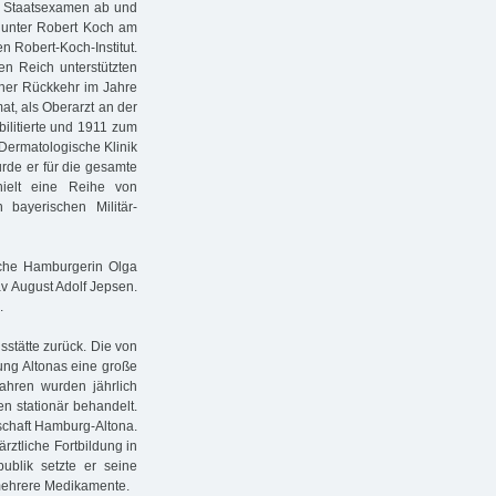
s Staatsexamen ab und
t unter Robert Koch am
en Robert-Koch-Institut.
n Reich unterstützten
einer Rückkehr im Jahre
at, als Oberarzt an der
bilitierte und 1911 zum
 Dermatologische Klinik
rde er für die gesamte
hielt eine Reihe von
bayerischen Militär-
ische Hamburgerin Olga
v August Adolf Jepsen.
.
sstätte zurück. Die von
rung Altonas eine große
ahren wurden jährlich
n stationär behandelt.
schaft Hamburg-Altona.
rztliche Fortbildung in
ublik setzte er seine
e mehrere Medikamente.