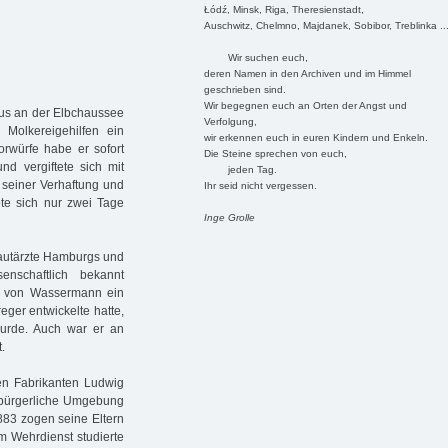
Łódź, Minsk, Riga, Theresienstadt,
Auschwitz, Chelmno, Majdanek, Sobibor, Treblinka ..
Wir suchen euch,
deren Namen in den Archiven und im Himmel
geschrieben sind.
Wir begegnen euch an Orten der Angst und
aus an der Elbchaussee
Verfolgung,
 Molkereigehilfen ein
wir erkennen euch in euren Kindern und Enkeln.
rwürfe habe er sofort
Die Steine sprechen von euch,
d vergiftete sich mit
jeden Tag.
t seiner Verhaftung und
Ihr seid nicht vergessen.
te sich nur zwei Tage
Inge Grolle
n Hautärzte Hamburgs und
nschaftlich bekannt
t von Wassermann ein
eger entwickelte hatte,
urde. Auch war er an
.
en Fabrikanten Ludwig
oßbürgerliche Umgebung
883 zogen seine Eltern
m Wehrdienst studierte