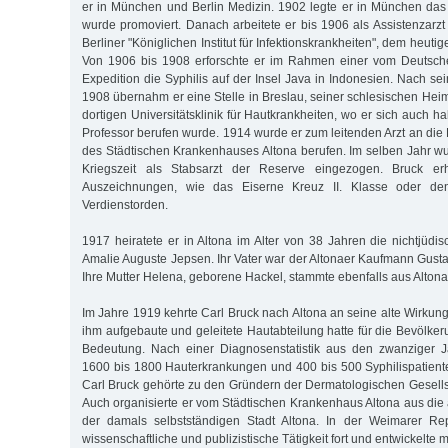
er in München und Berlin Medizin. 1902 legte er in München da
wurde promoviert. Danach arbeitete er bis 1906 als Assistenzarz
Berliner "Königlichen Institut für Infektionskrankheiten", dem heutig
Von 1906 bis 1908 erforschte er im Rahmen einer vom Deutsche
Expedition die Syphilis auf der Insel Java in Indonesien. Nach s
1908 übernahm er eine Stelle in Breslau, seiner schlesischen Heim
dortigen Universitätsklinik für Hautkrankheiten, wo er sich auch ha
Professor berufen wurde. 1914 wurde er zum leitenden Arzt an die
des Städtischen Krankenhauses Altona berufen. Im selben Jahr wu
Kriegszeit als Stabsarzt der Reserve eingezogen. Bruck er
Auszeichnungen, wie das Eiserne Kreuz II. Klasse oder den 
Verdienstorden.
1917 heiratete er in Altona im Alter von 38 Jahren die nichtjüd
Amalie Auguste Jepsen. Ihr Vater war der Altonaer Kaufmann Gusta
Ihre Mutter Helena, geborene Hackel, stammte ebenfalls aus Altona
Im Jahre 1919 kehrte Carl Bruck nach Altona an seine alte Wirkung
ihm aufgebaute und geleitete Hautabteilung hatte für die Bevölke
Bedeutung. Nach einer Diagnosenstatistik aus den zwanziger J
1600 bis 1800 Hauterkrankungen und 400 bis 500 Syphilispatiente
Carl Bruck gehörte zu den Gründern der Dermatologischen Gesell
Auch organisierte er vom Städtischen Krankenhaus Altona aus die ä
der damals selbstständigen Stadt Altona. In der Weimarer Rep
wissenschaftliche und publizistische Tätigkeit fort und entwickelt