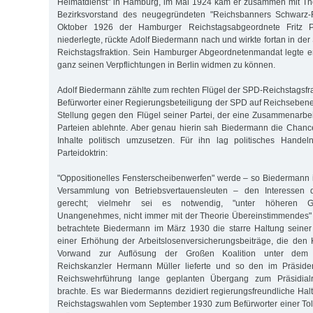
Heimatdienst" in Hamburg, im Mai 1924 kam er zusammen mit T
Bezirksvorstand des neugegründeten "Reichsbanners Schwarz-R
Oktober 1926 der Hamburger Reichstagsabgeordnete Fritz 
niederlegte, rückte Adolf Biedermann nach und wirkte fortan in de
Reichstagsfraktion. Sein Hamburger Abgeordnetenmandat legte e
ganz seinen Verpflichtungen in Berlin widmen zu können.
Adolf Biedermann zählte zum rechten Flügel der SPD-Reichstagsfra
Befürworter einer Regierungsbeteiligung der SPD auf Reichseben
Stellung gegen den Flügel seiner Partei, der eine Zusammenarbei
Parteien ablehnte. Aber genau hierin sah Biedermann die Chanc
Inhalte politisch umzusetzen. Für ihn lag politisches Handeln
Parteidoktrin:
"Oppositionelles Fensterscheibenwerfen" werde – so Biedermann i
Versammlung von Betriebsvertauensleuten – den Interessen 
gerecht; vielmehr sei es notwendig, "unter höheren Ge
Unangenehmes, nicht immer mit der Theorie Übereinstimmendes" 
betrachtete Biedermann im März 1930 die starre Haltung seiner
einer Erhöhung der Arbeitslosenversicherungsbeiträge, die den 
Vorwand zur Auflösung der Großen Koalition unter dem s
Reichskanzler Hermann Müller lieferte und so den im Präside
Reichswehrführung lange geplanten Übergang zum Präsidia
brachte. Es war Biedermanns dezidiert regierungsfreundliche Hal
Reichstagswahlen vom September 1930 zum Befürworter einer Tol