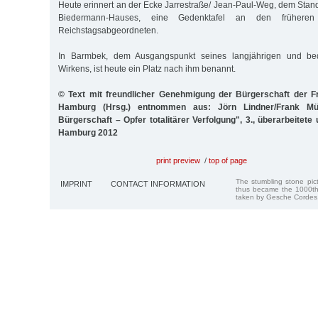
Heute erinnert an der Ecke Jarrestraße/ Jean-Paul-Weg, dem Stand
Biedermann-Hauses, eine Gedenktafel an den früheren 
Reichstagsabgeordneten.
In Barmbek, dem Ausgangspunkt seines langjährigen und bed
Wirkens, ist heute ein Platz nach ihm benannt.
© Text mit freundlicher Genehmigung der Bürgerschaft der F
Hamburg (Hrsg.) entnommen aus: Jörn Lindner/Frank Müll
Bürgerschaft – Opfer totalitärer Verfolgung", 3., überarbeitete
Hamburg 2012
print preview
/
top of page
The stumbling stone pi
IMPRINT
CONTACT INFORMATION
thus became the 1000th
taken by Gesche Cordes