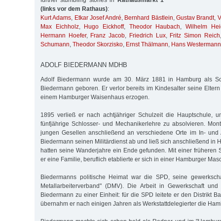
further stumbling stones in
Rathausmarkt 1
(links vor dem Rathaus)
:
Kurt Adams
,
Etkar Josef André
,
Bernhard Bästlein
,
Gustav Brandt
,
V
Max Eichholz
,
Hugo Eickhoff
,
Theodor Haubach
,
Wilhelm Hei
Hermann Hoefer
,
Franz Jacob
,
Friedrich Lux
,
Fritz Simon Reich
Schumann
,
Theodor Skorzisko
,
Ernst Thälmann
,
Hans Westermann
ADOLF BIEDERMANN MDHB
Adolf Biedermann wurde am 30. März 1881 in Hamburg als So
Biedermann geboren. Er verlor bereits im Kindesalter seine Elter
einem Hamburger Waisenhaus erzogen.
1895 verließ er nach achtjähriger Schulzeit die Hauptschule, 
fünfjährige Schlosser- und Mechanikerlehre zu absolvieren. Mon
jungen Gesellen anschließend an verschiedene Orte im In- und 
Biedermann seinen Militärdienst ab und ließ sich anschließend in
hatten seine Wanderjahre ein Ende gefunden. Mit einer früheren 
er eine Familie, beruflich etablierte er sich in einer Hamburger Ma
Biedermanns politische Heimat war die SPD, seine gewerkscha
Metallarbeiterverband" (DMV). Die Arbeit in Gewerkschaft und 
Biedermann zu einer Einheit: für die SPD leitete er den Distrikt Ba
übernahm er nach einigen Jahren als Werkstattdelegierter die Ham