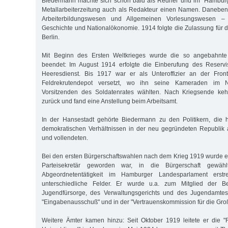
Biedermann machte sich schon bald als Redner und im "Hamburg
Metallarbeiterzeitung auch als Redakteur einen Namen. Daneben
Arbeiterbildungswesen und Allgemeinen Vorlesungswesen – 
Geschichte und Nationalökonomie. 1914 folgte die Zulassung für d
Berlin.
Mit Beginn des Ersten Weltkrieges wurde die so angebahnte P
beendet: Im August 1914 erfolgte die Einberufung des Reserv
Heeresdienst. Bis 1917 war er als Unteroffizier an der Fron
Feldrekrutendepot versetzt, wo ihn seine Kameraden im
Vorsitzenden des Soldatenrates wählten. Nach Kriegsende ke
zurück und fand eine Anstellung beim Arbeitsamt.
In der Hansestadt gehörte Biedermann zu den Politikern, die
demokratischen Verhältnissen in der neu gegründeten Republik
und vollendeten.
Bei den ersten Bürgerschaftswahlen nach dem Krieg 1919 wurde e
Parteisekretär geworden war, in die Bürgerschaft gewählt
Abgeordnetentätigkeit im Hamburger Landesparlament erstr
unterschiedliche Felder. Er wurde u.a. zum Mitglied der Beh
Jugendfürsorge, des Verwaltungsgerichts und des Jugendamtes b
"Eingabenausschuß" und in der "Vertrauenskommission für die Gr
Weitere Ämter kamen hinzu: Seit Oktober 1919 leitete er die "