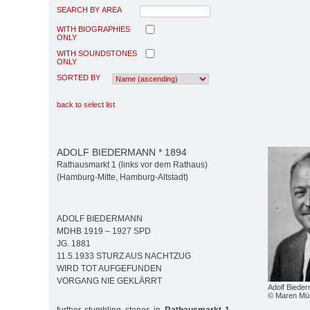
SEARCH BY AREA
WITH BIOGRAPHIES
ONLY
WITH SOUNDSTONES
ONLY
SORTED BY
back to select list
ADOLF BIEDERMANN * 1894
Rathausmarkt 1 (links vor dem Rathaus)
(Hamburg-Mitte, Hamburg-Altstadt)
ADOLF BIEDERMANN
MDHB 1919 – 1927 SPD
JG. 1881
11.5.1933 STURZ AUS NACHTZUG
WIRD TOT AUFGEFUNDEN
VORGANG NIE GEKLÄRRT
Adolf Biede
© Maren M