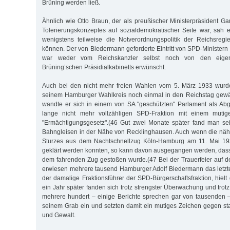
Brüning werden ließ.
Ähnlich wie Otto Braun, der als preußischer Ministerpräsident G
Tolerierungskonzeptes auf sozialdemokratischer Seite war, sah er
wenigstens teilweise die Notverordnungspolitik der Reichsregi
können. Der von Biedermann geforderte Eintritt von SPD-Ministern
war weder vom Reichskanzler selbst noch von den eigen
Brüning’schen Präsidialkabinetts erwünscht.
Auch bei den nicht mehr freien Wahlen vom 5. März 1933 wurd
seinem Hamburger Wahlkreis noch einmal in den Reichstag gewä
wandte er sich in einem von SA "geschützten" Parlament als Ab
lange nicht mehr vollzähligen SPD-Fraktion mit einem muti
"Ermächtigungsgesetz".(46 Gut zwei Monate später fand man s
Bahngleisen in der Nähe von Recklinghausen. Auch wenn die nä
Sturzes aus dem Nachtschnellzug Köln-Hamburg am 11. Mai 193
geklärt werden konnten, so kann davon ausgegangen werden, das
dem fahrenden Zug gestoßen wurde.(47 Bei der Trauerfeier auf d
erwiesen mehrere tausend Hamburger Adolf Biedermann das letzt
der damalige Fraktionsführer der SPD-Bürgerschaftsfraktion, hiel
ein Jahr später fanden sich trotz strengster Überwachung und tro
mehrere hundert – einige Berichte sprechen gar von tausenden 
seinem Grab ein und setzten damit ein mutiges Zeichen gegen st
und Gewalt.