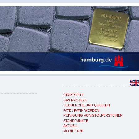
STARTSEITE
DAS PROJEKT
RECHERCHE UND QUELLEN
PATE / PATIN WERDEN
REINIGUNG VON STOLPERSTEINEN
STANDPUNKTE
AKTUELL
MOBILE APP