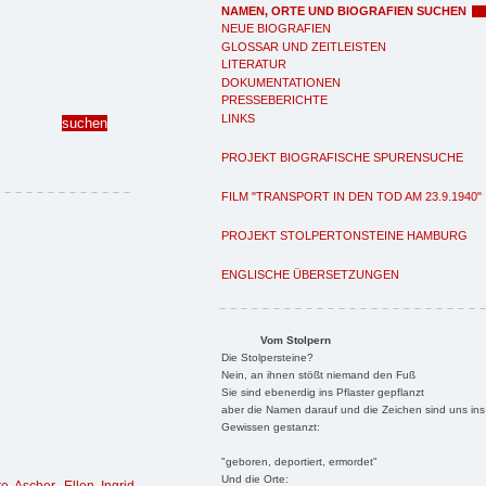
NAMEN, ORTE UND BIOGRAFIEN SUCHEN
NEUE BIOGRAFIEN
GLOSSAR UND ZEITLEISTEN
LITERATUR
DOKUMENTATIONEN
PRESSEBERICHTE
LINKS
PROJEKT BIOGRAFISCHE SPURENSUCHE
FILM "TRANSPORT IN DEN TOD AM 23.9.1940"
PROJEKT STOLPERTONSTEINE HAMBURG
ENGLISCHE ÜBERSETZUNGEN
Vom Stolpern
Die Stolpersteine?
Nein, an ihnen stößt niemand den Fuß
Sie sind ebenerdig ins Pflaster gepflanzt
aber die Namen darauf und die Zeichen sind uns ins
Gewissen gestanzt:
"geboren, deportiert, ermordet"
Und die Orte: