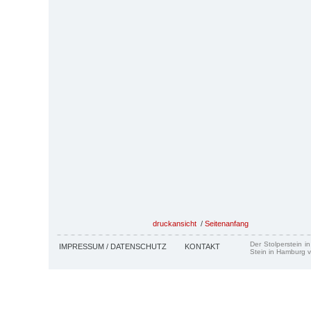
druckansicht
/
Seitenanfang
Der Stolperstein i
IMPRESSUM / DATENSCHUTZ
KONTAKT
Stein in Hamburg v