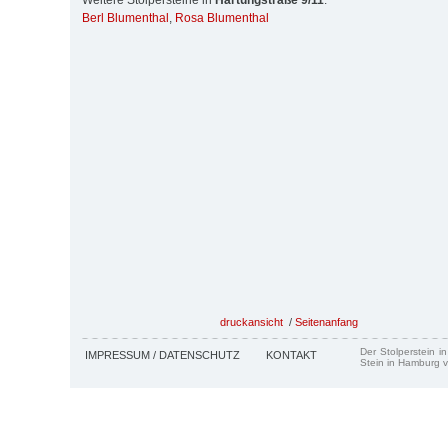
Weitere Stolpersteine in
Hartungstraße 9/11
:
Berl Blumenthal
,
Rosa Blumenthal
druckansicht
/
Seitenanfang
Der Stolperstein i
IMPRESSUM / DATENSCHUTZ
KONTAKT
Stein in Hamburg v