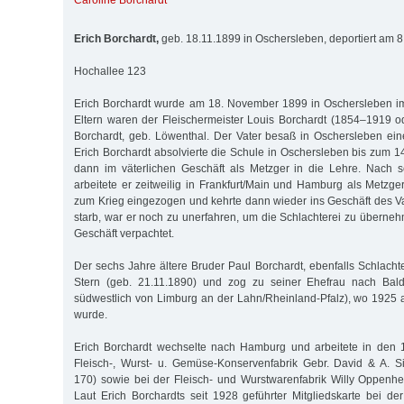
Caroline Borchardt
Erich Borchardt,
geb. 18.11.1899 in Oschersleben, deportiert am 
Hochallee 123
Erich Borchardt wurde am 18. November 1899 in Oschersleben i
Eltern waren der Fleischermeister Louis Borchardt (1854–1919 
Borchardt, geb. Löwenthal. Der Vater besaß in Oschersleben ein
Erich Borchardt absolvierte die Schule in Oschersleben bis zum 1
dann im väterlichen Geschäft als Metzger in die Lehre. Nach s
arbeitete er zeitweilig in Frankfurt/Main und Hamburg als Metzg
zum Krieg eingezogen und kehrte dann wieder ins Geschäft des Vat
starb, war er noch zu unerfahren, um die Schlachterei zu übern
Geschäft verpachtet.
Der sechs Jahre ältere Bruder Paul Borchardt, ebenfalls Schlachte
Stern (geb. 21.11.1890) und zog zu seiner Ehefrau nach Bald
südwestlich von Limburg an der Lahn/Rheinland-Pfalz), wo 1925
wurde.
Erich Borchardt wechselte nach Hamburg und arbeitete in den 
Fleisch-, Wurst- u. Gemüse-Konservenfabrik Gebr. David & A. Si
170) sowie bei der Fleisch- und Wurstwarenfabrik Willy Oppenhe
Laut Erich Borchardts seit 1928 geführter Mitgliedskarte bei 