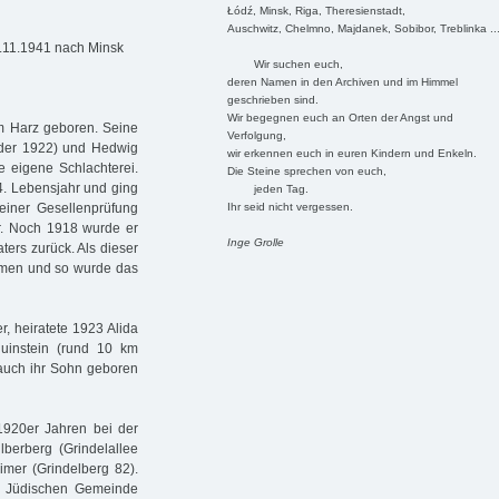
Łódź, Minsk, Riga, Theresienstadt,
Auschwitz, Chelmno, Majdanek, Sobibor, Treblinka ..
8.11.1941 nach Minsk
Wir suchen euch,
deren Namen in den Archiven und im Himmel
geschrieben sind.
Wir begegnen euch an Orten der Angst und
m Harz geboren. Seine
Verfolgung,
oder 1922) und Hedwig
wir erkennen euch in euren Kindern und Enkeln.
e eigene Schlachterei.
Die Steine sprechen von euch,
4. Lebensjahr und ging
jeden Tag.
Ihr seid nicht vergessen.
einer Gesellenprüfung
er. Noch 1918 wurde er
Inge Grolle
ers zurück. Als dieser
ehmen und so wurde das
r, heiratete 1923 Alida
uinstein (rund 10 km
 auch ihr Sohn geboren
1920er Jahren bei der
lberberg (Grindelallee
imer (Grindelberg 82).
der Jüdischen Gemeinde