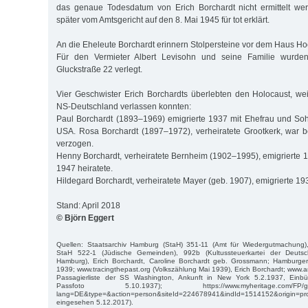
das genaue Todesdatum von Erich Borchardt nicht ermittelt we
später vom Amtsgericht auf den 8. Mai 1945 für tot erklärt.
An die Eheleute Borchardt erinnern Stolpersteine vor dem Haus Ho
Für den Vermieter Albert Levisohn und seine Familie wurden 
Gluckstraße 22 verlegt.
Vier Geschwister Erich Borchardts überlebten den Holocaust, weil
NS-Deutschland verlassen konnten:
Paul Borchardt (1893–1969) emigrierte 1937 mit Ehefrau und So
USA. Rosa Borchardt (1897–1972), verheiratete Grootkerk, war 
verzogen.
Henny Borchardt, verheiratete Bernheim (1902–1995), emigrierte 1
1947 heiratete.
Hildegard Borchardt, verheiratete Mayer (geb. 1907), emigrierte 19
Stand: April 2018
© Björn Eggert
Quellen: Staatsarchiv Hamburg (StaH) 351-11 (Amt für Wiedergutmachung),
StaH 522-1 (Jüdische Gemeinden), 992b (Kultussteuerkartei der Deutsch
Hamburg), Erich Borchardt, Caroline Borchardt geb. Grossmann; Hamburge
1939; www.tracingthepast.org (Volkszählung Mai 1939), Erich Borchardt; www.a
Passagierliste der SS Washington, Ankunft in New York 5.2.1937, Einbü
Passfoto 5.10.1937); https://www.myheritage.com/FP/genea
lang=DE&type=&action=person&siteId=224678941&indId=1514152&origin=pro
eingesehen 5.12.2017).