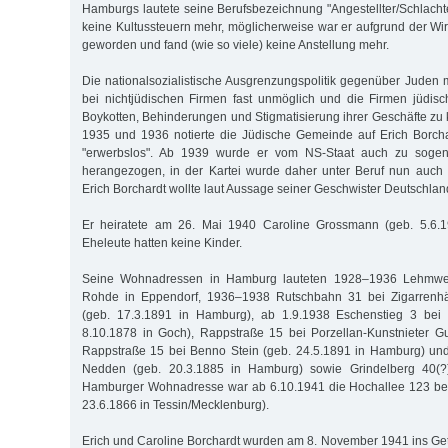
Hamburgs lautete seine Berufsbezeichnung "Angestellter/Schlachte
keine Kultussteuern mehr, möglicherweise war er aufgrund der Wirt
geworden und fand (wie so viele) keine Anstellung mehr.
Die nationalsozialistische Ausgrenzungspolitik gegenüber Juden 
bei nichtjüdischen Firmen fast unmöglich und die Firmen jüdisc
Boykotten, Behinderungen und Stigmatisierung ihrer Geschäfte zu 
1935 und 1936 notierte die Jüdische Gemeinde auf Erich Borcha
"erwerbslos". Ab 1939 wurde er vom NS-Staat auch zu sogenan
herangezogen, in der Kartei wurde daher unter Beruf nun auch "
Erich Borchardt wollte laut Aussage seiner Geschwister Deutschland
Er heiratete am 26. Mai 1940 Caroline Grossmann (geb. 5.6.1
Eheleute hatten keine Kinder.
Seine Wohnadressen in Hamburg lauteten 1928–1936 Lehmweg
Rohde in Eppendorf, 1936–1938 Rutschbahn 31 bei Zigarrenhän
(geb. 17.3.1891 in Hamburg), ab 1.9.1938 Eschenstieg 3 bei 
8.10.1878 in Goch), Rappstraße 15 bei Porzellan-Kunstnieter G
Rappstraße 15 bei Benno Stein (geb. 24.5.1891 in Hamburg) und
Nedden (geb. 20.3.1885 in Hamburg) sowie Grindelberg 40(?) 
Hamburger Wohnadresse war ab 6.10.1941 die Hochallee 123 be
23.6.1866 in Tessin/Mecklenburg).
Erich und Caroline Borchardt wurden am 8. November 1941 ins Gett