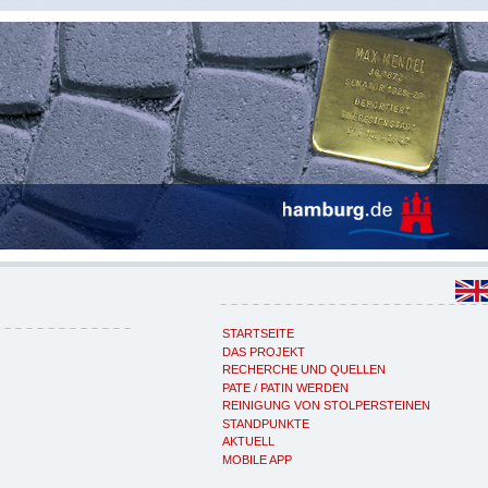
STARTSEITE
DAS PROJEKT
RECHERCHE UND QUELLEN
PATE / PATIN WERDEN
REINIGUNG VON STOLPERSTEINEN
STANDPUNKTE
AKTUELL
MOBILE APP