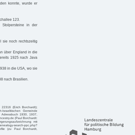
rden konnte, wurde er
challee 123.
Stolpersteine in der
 sie noch rechtszeitig
hn über England in die
bereits 1925 nach Java
938 in die USA, wo sie
38 nach Brasilien.
 22316 (Erich Borchardt);
-Israelitischen Gemeinde
r Adressbuch 1930, 1937,
ncestry.de (Paul Borchardt:
rgerungsaufzeichnung mit
logy-search-ppc.php?
file (zu Paul Borchardt,