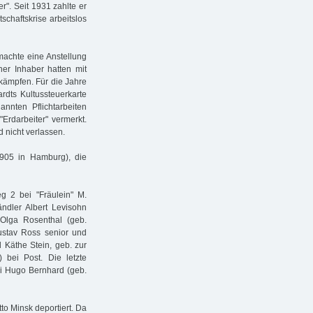
r". Seit 1931 zahlte er
schaftskrise arbeitslos
machte eine Anstellung
her Inhaber hatten mit
kämpfen. Für die Jahre
rdts Kultussteuerkarte
nten Pflichtarbeiten
Erdarbeiter" vermerkt.
 nicht verlassen.
905 in Hamburg), die
 2 bei "Fräulein" M.
dler Albert Levisohn
Olga Rosenthal (geb.
ustav Ross senior und
 Käthe Stein, geb. zur
bei Post. Die letzte
i Hugo Bernhard (geb.
o Minsk deportiert. Da