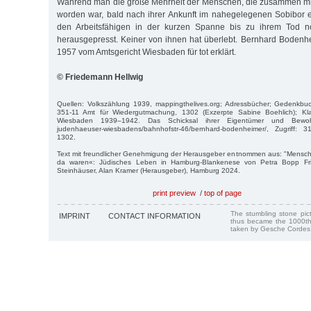
Während man die große Mehrheit der Menschen, die zusammen mit
worden war, bald nach ihrer Ankunft im nahegelegenen Sobibor 
den Arbeitsfähigen in der kurzen Spanne bis zu ihrem Tod no
herausgepresst. Keiner von ihnen hat überlebt. Bernhard Bodenh
1957 vom Amtsgericht Wiesbaden für tot erklärt.
© Friedemann Hellwig
Quellen: Volkszählung 1939, mappingthelives.org; Adressbücher; Gedenkb
351-11 Amt für Wiedergutmachung, 1302 (Exzerpte Sabine Boehlich); Kla
Wiesbaden 1939–1942. Das Schicksal ihrer Eigentümer und Bewohner
judenhaeuser-wiesbadens/bahnhofstr-46/bernhard-bodenheimer/, Zugriff: 
1302.
Text mit freundlicher Genehmigung der Herausgeber entnommen aus: "Menschen
da waren«: Jüdisches Leben in Hamburg-Blankenese von Petra Bopp Fri
Steinhäuser, Alan Kramer (Herausgeber), Hamburg 2024.
print preview
/
top of page
The stumbling stone pi
IMPRINT
CONTACT INFORMATION
thus became the 1000th
taken by Gesche Cordes