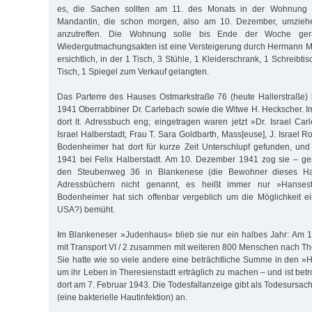
es, die Sachen sollten am 11. des Monats in der Wohnung 
Mandantin, die schon morgen, also am 10. Dezember, umziehe
anzutreffen. Die Wohnung solle bis Ende der Woche ger
Wiedergutmachungsakten ist eine Versteigerung durch Hermann M
ersichtlich, in der 1 Tisch, 3 Stühle, 1 Kleiderschrank, 1 Schreibtis
Tisch, 1 Spiegel zum Verkauf gelangten.
Das Parterre des Hauses Ostmarkstraße 76 (heute Hallerstraße)
1941 Oberrabbiner Dr. Carlebach sowie die Witwe H. Heckscher. I
dort lt. Adressbuch eng; eingetragen waren jetzt »Dr. Israel Car
Israel Halberstadt, Frau T. Sara Goldbarth, Mass[euse], J. Israel R
Bodenheimer hat dort für kurze Zeit Unterschlupf gefunden, un
1941 bei Felix Halberstadt. Am 10. Dezember 1941 zog sie – 
den Steubenweg 36 in Blankenese (die Bewohner dieses H
Adressbüchern nicht genannt, es heißt immer nur »Hansest
Bodenheimer hat sich offenbar vergeblich um die Möglichkeit ei
USA?) bemüht.
Im Blankeneser »Judenhaus« blieb sie nur ein halbes Jahr: Am 1
mit Transport VI / 2 zusammen mit weiteren 800 Menschen nach The
Sie hatte wie so viele andere eine beträchtliche Summe in den »H
um ihr Leben in Theresienstadt erträglich zu machen – und ist bet
dort am 7. Februar 1943. Die Todesfallanzeige gibt als Todesursac
(eine bakterielle Hautinfektion) an.