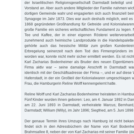
der Israelitischen Religionsgesellschaft Darmstadt beteiligt un
Vorstand an. Aber auch andere Mitglieder der Familie nahmen wich
dortigen Gemeinde wahr und engagierten sich auch finanziell be
Synagoge im Jahr 1873. Dies war auch deshalb möglich, weil es
1868 gegründeten Großhandlung für Getreide und Kolonialwaren 
große Familie ein sicheres wirtschaftliches Fundament zu legen
Tee und Kaffee, der in einer eigenen Rösterei weiterverarbe
zunehmend auch heimische Landprodukte in die Handelspalette 
gehörte auch das hessische Militär zum großen Kundenkrei
Erbregelung seinerzeit nach dem Tod des Firmengründers im 
worden war, konnte nicht mehr sicher ermittelt werden. Es ist nic
Karl Zacharias Bodenheimer als Bruder des neuen Eigentümers 
Firma aktiv war – seine damalige Anschrift in Darmstadt wa
identisch mit der Geschäftsadresse der Firma –, und er auf diese
Hafenstadt, in der ein Großteil der Kolonialwaren umgeschlagen w
Frau, die Hamburgerin Reline Wolff kennengelernt hatte.
Reline Wolff und Karl Zacharias Bodenheimer heirateten in Hambu
Fünf Kinder wurden ihnen geboren: Leo, am 4. Januar 1892 in Darms
am 22. Juni 1893 in Darmstadt, verheiratete Marcus; Bernhard
Darmstadt; William (Willy), im Jahr 1896; Siegfried, am 5. Juni 1898
Der genaue Termin ihres Umzugs nach Hamburg ist nicht bekan
findet sich in den Adressbüchern der Name von Karl Bodenhei
Brahmsallee 8, neben der von Karl Zacharias mit seiner Familie (d