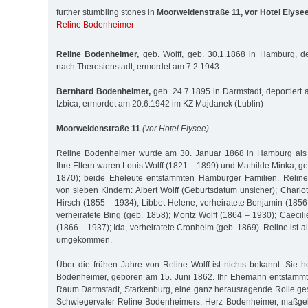
further stumbling stones in
Moorweidenstraße 11, vor Hotel Elyse
Reline Bodenheimer
Reline Bodenheimer,
geb. Wolff, geb. 30.1.1868 in Hamburg, de
nach Theresienstadt, ermordet am 7.2.1943
Bernhard Bodenheimer,
geb. 24.7.1895 in Darmstadt, deportiert 
Izbica, ermordet am 20.6.1942 im KZ Majdanek (Lublin)
Moorweidenstraße 11
(vor Hotel Elysee)
Reline Bodenheimer wurde am 30. Januar 1868 in Hamburg als 
Ihre Eltern waren Louis Wolff (1821 – 1899) und Mathilde Minka, 
1870); beide Eheleute entstammten Hamburger Familien. Reline
von sieben Kindern: Albert Wolff (Geburtsdatum unsicher); Charlo
Hirsch (1855 – 1934); Libbet Helene, verheiratete Benjamin (1856
verheiratete Bing (geb. 1858); Moritz Wolff (1864 – 1930); Caecili
(1866 – 1937); Ida, verheiratete Cronheim (geb. 1869). Reline ist a
umgekommen.
Über die frühen Jahre von Reline Wolff ist nichts bekannt. Sie h
Bodenheimer, geboren am 15. Juni 1862. Ihr Ehemann entstammte
Raum Darmstadt, Starkenburg, eine ganz herausragende Rolle gesp
Schwiegervater Reline Bodenheimers, Herz Bodenheimer, maßge