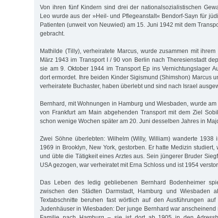
Von ihren fünf Kindern sind drei der nationalsozialistischen Gew
Leo wurde aus der »Heil- und Pflegeanstalt« Bendorf-Sayn für jüd
Patienten (unweit von Neuwied) am 15. Juni 1942 mit dem Transp
gebracht.
Mathilde (Tilly), verheiratete Marcus, wurde zusammen mit ihr
März 1943 im Transport I / 90 von Berlin nach Theresienstadt dep
sie am 9. Oktober 1944 im Transport Ep ins Vernichtungslager A
dort ermordet. Ihre beiden Kinder Sigismund (Shimshon) Marcus u
verheiratete Buchaster, haben überlebt und sind nach Israel ausge
Bernhard, mit Wohnungen in Hamburg und Wiesbaden, wurde am 
von Frankfurt am Main abgehenden Transport mit dem Ziel Sobibo
schon wenige Wochen später am 20. Juni desselben Jahres in Maj
Zwei Söhne überlebten: Wilhelm (Willy, William) wanderte 1938 
1969 in Brooklyn, New York, gestorben. Er hatte Medizin studiert
und übte die Tätigkeit eines Arztes aus. Sein jüngerer Bruder Siegfr
USA gezogen, war verheiratet mit Erna Schloss und ist 1954 versto
Das Leben des ledig gebliebenen Bernhard Bodenheimer spielt
zwischen den Städten Darmstadt, Hamburg und Wiesbaden ab
Textabschnitte beruhen fast wörtlich auf den Ausführungen auf
Judenhäuser in Wiesbaden: Der junge Bernhard war anscheinend 
Familie nach Hamburg – sie ist dort ab 1905 in den Adressb