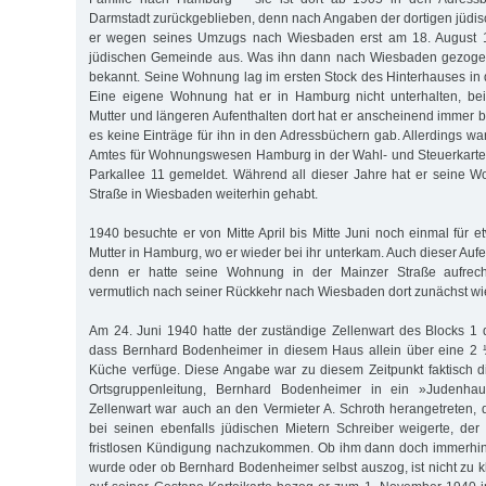
Darmstadt zurückgeblieben, denn nach Angaben der dortigen jüd
er wegen seines Umzugs nach Wiesbaden erst am 18. August 1
jüdischen Gemeinde aus. Was ihn dann nach Wiesbaden gezogen
bekannt. Seine Wohnung lag im ersten Stock des Hinterhauses in 
Eine eigene Wohnung hat er in Hamburg nicht unterhalten, be
Mutter und längeren Aufenthalten dort hat er anscheinend immer b
es keine Einträge für ihn in den Adressbüchern gab. Allerdings w
Amtes für Wohnungswesen Hamburg in der Wahl- und Steuerkartei
Parkallee 11 gemeldet. Während all dieser Jahre hat er seine 
Straße in Wiesbaden weiterhin gehabt.
1940 besuchte er von Mitte April bis Mitte Juni noch einmal für 
Mutter in Hamburg, wo er wieder bei ihr unterkam. Auch dieser Auf
denn er hatte seine Wohnung in der Mainzer Straße aufrech
vermutlich nach seiner Rückkehr nach Wiesbaden dort zunächst wi
Am 24. Juni 1940 hatte der zuständige Zellenwart des Blocks 1 
dass Bernhard Bodenheimer in diesem Haus allein über eine 2
Küche verfüge. Diese Angabe war zu diesem Zeitpunkt faktisch d
Ortsgruppenleitung, Bernhard Bodenheimer in ein »Judenha
Zellenwart war auch an den Vermieter A. Schroth herangetreten, 
bei seinen ebenfalls jüdischen Mietern Schreiber weigerte, de
fristlosen Kündigung nachzukommen. Ob ihm dann doch immerhin 
wurde oder ob Bernhard Bodenheimer selbst auszog, ist nicht zu kl