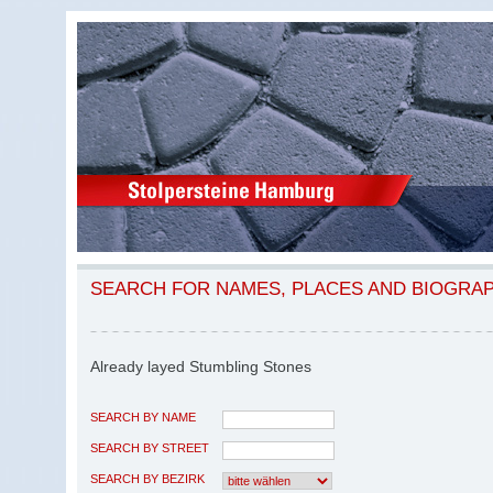
SEARCH FOR NAMES, PLACES AND BIOGRA
Already layed Stumbling Stones
SEARCH BY NAME
SEARCH BY STREET
SEARCH BY BEZIRK