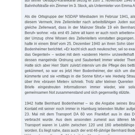
auf seiner Gestapo-Karteikarte bezog er zum 1. November 1940 
Bahnhofstraße ein Zimmer im 3. Stock, als Untermieter von Emma A
Als die Ortsgruppe der NSDAP Wiesbaden im Februar 1941, also
diesem Vermerk, ihre Zellenleiter nach arbeitsfähigen Juden su
gleiche Zellenwart, dass in der Mainzer Straße 19 ein Bernh
Beruf« wohne: »da erst 45 Jahre alt kann er auch noch arbeiten«.
der Umzug ohne Wissen des Zellenleiters vonstatten gegangen
hatte in einem Brief vom 25. Dezember 1940 an ihren Sohn über
Bodenheimer berichtet. »Er kocht sich auch neukoscher, sei so exa
das Gegenteil« – wobei mit dem »anderen Herrn« unzweifelhaft 
dessen mangelnde Ordnung und Sauberkeit immer wieder Thema
Hatte sich aber Herr Stahl zuletzt intensiv um die Pflege des bet
gekümmert, so war es jetzt Herr Bodenheimer, der sich um die
kümmerte und sie »mittags in die Sonne führt,« wie Hedwig Str
über ihre »braven Mieter« schrieb. Trotz aller kleinen Querelen
Briefe eingestreuten Informationen immer wieder, wie sol
gemeinsamen Not zusammenstand und sich gegenseitig stützte.
1942 hatte Bernhard Bodenheimer – so die Angabe seines Brud
Kontakt mit seiner noch immer in Hamburg lebenden Mutter auf
23. Mai mit dem Transport DA 60 von Frankfurt aus in das Du
verbracht wurde. Aus dem ansonsten zumeist aus älteren M
Transport waren in Lublin zwischen 120 und 160 arbeitsfähig
worden. Es liegt nahe, dass auch der erst 46-jährige Bernhard Bo