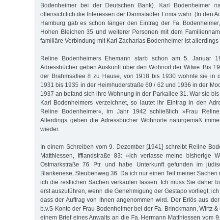
Bodenheimer bei der Deutschen Bank). Karl Bodenheimer n
offensichtlich die Interessen der Darmstädter Firma wahr. (In den 
Hamburg gab es schon länger den Eintrag der Fa. Bodenheimer,
Hohen Bleichen 35 und weiterer Personen mit dem Familiennam
familiäre Verbindung mit Karl Zacharias Bodenheimer ist allerdings
Reline Bodenheimers Ehemann starb schon am 5. Januar 1
Adressbücher geben Auskunft über den Wohnort der Witwe: Bis 191
der Brahmsallee 8 zu Hause, von 1918 bis 1930 wohnte sie in d
1931 bis 1935 in der Heimhuderstraße 60 / 62 und 1936 in der Mo
1937 an befand sich ihre Wohnung in der Parkallee 31. War sie bi
Karl Bodenheimers verzeichnet, so lautet ihr Eintrag in den A
Reline Bodenheimer«, im Jahr 1942 schließlich »Frau Relin
Allerdings geben die Adressbücher Wohnorte naturgemäß immer
wieder.
In einem Schreiben vom 9. Dezember [1941] schreibt Reline B
Matthiessen, Ifflandstraße 83: »Ich verlasse meine bisherig
Ostmarkstraße 76 Ptr. und habe Unterkunft gefunden im jüd
Blankenese, Steubenweg 36. Da ich nur einen Teil meiner Sache
ich die restlichen Sachen verkaufen lassen. Ich muss Sie daher bi
erst auszuführen, wenn die Genehmigung der Gestapo vorliegt; ich b
dass der Auftrag von Ihnen angenommen wird. Der Erlös aus der
b.v.S-Konto der Frau Bodenheimer bei der Fa. Brinckmann, Wirtz &
einem Brief eines Anwalts an die Fa. Hermann Matthiessen vom 