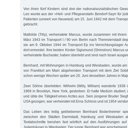
Von ihren fünf Kindern sind drei der nationalsozialistischen Gew
Leo wurde aus der »Heil- und Pflegeanstalt« Bendorf-Sayn für jüd
Patienten (unweit von Neuwied) am 15. Juni 1942 mit dem Transp
gebracht.
Mathilde (Tilly), verheiratete Marcus, wurde zusammen mit ihr
März 1943 im Transport I / 90 von Berlin nach Theresienstadt dep
sie am 9. Oktober 1944 im Transport Ep ins Vernichtungslager A
dort ermordet. Ihre beiden Kinder Sigismund (Shimshon) Marcus u
verheiratete Buchaster, haben überlebt und sind nach Israel ausge
Bernhard, mit Wohnungen in Hamburg und Wiesbaden, wurde am 
von Frankfurt am Main abgehenden Transport mit dem Ziel Sobibo
schon wenige Wochen später am 20. Juni desselben Jahres in Maj
Zwei Söhne überlebten: Wilhelm (Willy, William) wanderte 1938 
1969 in Brooklyn, New York, gestorben. Er hatte Medizin studiert
und übte die Tätigkeit eines Arztes aus. Sein jüngerer Bruder Siegfr
USA gezogen, war verheiratet mit Erna Schloss und ist 1954 versto
Das Leben des ledig gebliebenen Bernhard Bodenheimer spielt
zwischen den Städten Darmstadt, Hamburg und Wiesbaden ab
Textabschnitte beruhen fast wörtlich auf den Ausführungen auf
Judenhäuser in Wiesbaden: Der junge Bernhard war anscheinend 