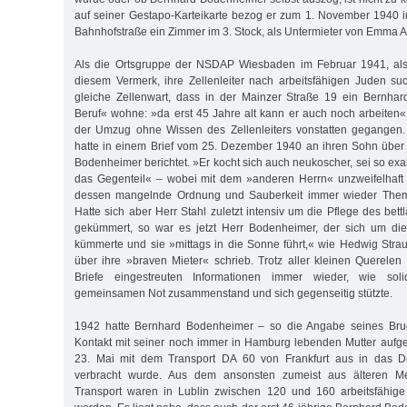
auf seiner Gestapo-Karteikarte bezog er zum 1. November 1940 
Bahnhofstraße ein Zimmer im 3. Stock, als Untermieter von Emma A
Als die Ortsgruppe der NSDAP Wiesbaden im Februar 1941, also
diesem Vermerk, ihre Zellenleiter nach arbeitsfähigen Juden su
gleiche Zellenwart, dass in der Mainzer Straße 19 ein Bernh
Beruf« wohne: »da erst 45 Jahre alt kann er auch noch arbeiten«.
der Umzug ohne Wissen des Zellenleiters vonstatten gegangen
hatte in einem Brief vom 25. Dezember 1940 an ihren Sohn über
Bodenheimer berichtet. »Er kocht sich auch neukoscher, sei so exa
das Gegenteil« – wobei mit dem »anderen Herrn« unzweifelhaft 
dessen mangelnde Ordnung und Sauberkeit immer wieder Thema
Hatte sich aber Herr Stahl zuletzt intensiv um die Pflege des bet
gekümmert, so war es jetzt Herr Bodenheimer, der sich um die
kümmerte und sie »mittags in die Sonne führt,« wie Hedwig Str
über ihre »braven Mieter« schrieb. Trotz aller kleinen Querelen
Briefe eingestreuten Informationen immer wieder, wie sol
gemeinsamen Not zusammenstand und sich gegenseitig stützte.
1942 hatte Bernhard Bodenheimer – so die Angabe seines Brud
Kontakt mit seiner noch immer in Hamburg lebenden Mutter auf
23. Mai mit dem Transport DA 60 von Frankfurt aus in das Du
verbracht wurde. Aus dem ansonsten zumeist aus älteren M
Transport waren in Lublin zwischen 120 und 160 arbeitsfähig