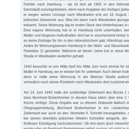
Familie nach Hamburg – sie ist dort ab 1905 in den Adressb
Darmstadt zurückgeblieben, denn nach Angaben der dortigen jüd
er wegen seines Umzugs nach Wiesbaden erst am 18. August 1
jüdischen Gemeinde aus. Was ihn dann nach Wiesbaden gezogen
bekannt. Seine Wohnung lag im ersten Stock des Hinterhauses in 
Eine eigene Wohnung hat er in Hamburg nicht unterhalten, be
Mutter und längeren Aufenthalten dort hat er anscheinend immer b
es keine Einträge für ihn in den Adressbüchern gab. Allerdings w
Amtes für Wohnungswesen Hamburg in der Wahl- und Steuerkartei
Parkallee 11 gemeldet. Während all dieser Jahre hat er seine 
Straße in Wiesbaden weiterhin gehabt.
1940 besuchte er von Mitte April bis Mitte Juni noch einmal für 
Mutter in Hamburg, wo er wieder bei ihr unterkam. Auch dieser Auf
denn er hatte seine Wohnung in der Mainzer Straße aufrech
vermutlich nach seiner Rückkehr nach Wiesbaden dort zunächst wi
Am 24. Juni 1940 hatte der zuständige Zellenwart des Blocks 1 
dass Bernhard Bodenheimer in diesem Haus allein über eine 2
Küche verfüge. Diese Angabe war zu diesem Zeitpunkt faktisch d
Ortsgruppenleitung, Bernhard Bodenheimer in ein »Judenha
Zellenwart war auch an den Vermieter A. Schroth herangetreten, 
bei seinen ebenfalls jüdischen Mietern Schreiber weigerte, de
fristlosen Kündigung nachzukommen. Ob ihm dann doch immerhin 
wurde oder ob Bernhard Bodenheimer selbst auszog, ist nicht zu kl