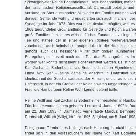
Schwiegervater Reline Bodenheimers, Herz Bodenheimer, maßge
der Israelitischen Religionsgesellschaft Darmstadt beteiligt un
Vorstand an. Aber auch andere Mitglieder der Familie nahmen wich
dortigen Gemeinde wahr und engagierten sich auch finanziell be
Synagoge im Jahr 1873. Dies war auch deshalb möglich, weil es
1868 gegründeten Großhandlung für Getreide und Kolonialwaren 
große Familie ein sicheres wirtschaftliches Fundament zu legen
Tee und Kaffee, der in einer eigenen Rösterei weiterverarbe
zunehmend auch heimische Landprodukte in die Handelspalette 
gehörte auch das hessische Militär zum großen Kundenkrei
Erbregelung seinerzeit nach dem Tod des Firmengründers im 
worden war, konnte nicht mehr sicher ermittelt werden. Es ist nic
Karl Zacharias Bodenheimer als Bruder des neuen Eigentümers 
Firma aktiv war – seine damalige Anschrift in Darmstadt wa
identisch mit der Geschäftsadresse der Firma –, und er auf diese
Hafenstadt, in der ein Großteil der Kolonialwaren umgeschlagen w
Frau, die Hamburgerin Reline Wolff kennengelernt hatte.
Reline Wolff und Karl Zacharias Bodenheimer heirateten in Hambu
Fünf Kinder wurden ihnen geboren: Leo, am 4. Januar 1892 in Darms
am 22. Juni 1893 in Darmstadt, verheiratete Marcus; Bernhard
Darmstadt; William (Willy), im Jahr 1896; Siegfried, am 5. Juni 1898
Der genaue Termin ihres Umzugs nach Hamburg ist nicht bekan
findet sich in den Adressbüchern der Name von Karl Bodenhei