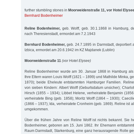
further stumbling stones in
Moorweidenstraße 11, vor Hotel Elyse
Bernhard Bodenheimer
Reline Bodenheimer,
geb. Wolff, geb. 30.1.1868 in Hamburg, de
nach Theresienstadt, ermordet am 7.2.1943
Bernhard Bodenheimer,
geb. 24.7.1895 in Darmstadt, deportiert 
Izbica, ermordet am 20.6.1942 im KZ Majdanek (Lublin)
Moorweidenstraße 11
(vor Hotel Elysee)
Reline Bodenheimer wurde am 30. Januar 1868 in Hamburg als 
Ihre Eltern waren Louis Wolff (1821 – 1899) und Mathilde Minka, 
1870); beide Eheleute entstammten Hamburger Familien. Reline
von sieben Kindern: Albert Wolff (Geburtsdatum unsicher); Charlo
Hirsch (1855 – 1934); Libbet Helene, verheiratete Benjamin (1856
verheiratete Bing (geb. 1858); Moritz Wolff (1864 – 1930); Caecili
(1866 – 1937); Ida, verheiratete Cronheim (geb. 1869). Reline ist a
umgekommen.
Über die frühen Jahre von Reline Wolff ist nichts bekannt. Sie h
Bodenheimer, geboren am 15. Juni 1862. Ihr Ehemann entstammte
Raum Darmstadt, Starkenburg, eine ganz herausragende Rolle gesp