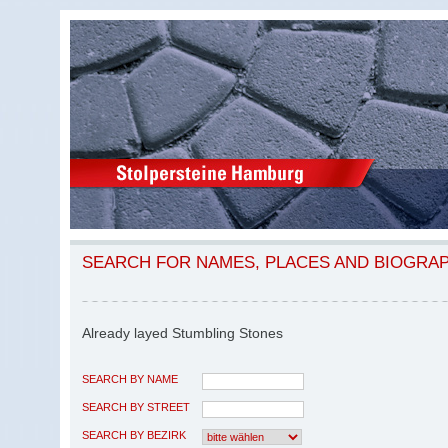
SEARCH FOR NAMES, PLACES AND BIOGRA
Already layed Stumbling Stones
SEARCH BY NAME
SEARCH BY STREET
SEARCH BY BEZIRK