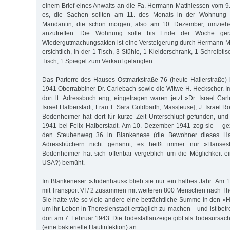
einem Brief eines Anwalts an die Fa. Hermann Matthiessen vom 
es, die Sachen sollten am 11. des Monats in der Wohnung 
Mandantin, die schon morgen, also am 10. Dezember, umziehe
anzutreffen. Die Wohnung solle bis Ende der Woche ger
Wiedergutmachungsakten ist eine Versteigerung durch Hermann M
ersichtlich, in der 1 Tisch, 3 Stühle, 1 Kleiderschrank, 1 Schreibtis
Tisch, 1 Spiegel zum Verkauf gelangten.
Das Parterre des Hauses Ostmarkstraße 76 (heute Hallerstraße)
1941 Oberrabbiner Dr. Carlebach sowie die Witwe H. Heckscher. I
dort lt. Adressbuch eng; eingetragen waren jetzt »Dr. Israel Car
Israel Halberstadt, Frau T. Sara Goldbarth, Mass[euse], J. Israel R
Bodenheimer hat dort für kurze Zeit Unterschlupf gefunden, un
1941 bei Felix Halberstadt. Am 10. Dezember 1941 zog sie – 
den Steubenweg 36 in Blankenese (die Bewohner dieses H
Adressbüchern nicht genannt, es heißt immer nur »Hansest
Bodenheimer hat sich offenbar vergeblich um die Möglichkeit ei
USA?) bemüht.
Im Blankeneser »Judenhaus« blieb sie nur ein halbes Jahr: Am 1
mit Transport VI / 2 zusammen mit weiteren 800 Menschen nach The
Sie hatte wie so viele andere eine beträchtliche Summe in den »H
um ihr Leben in Theresienstadt erträglich zu machen – und ist bet
dort am 7. Februar 1943. Die Todesfallanzeige gibt als Todesursac
(eine bakterielle Hautinfektion) an.