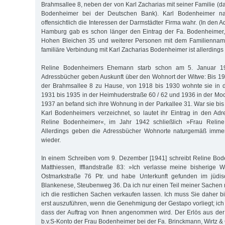
Brahmsallee 8, neben der von Karl Zacharias mit seiner Familie (d
Bodenheimer bei der Deutschen Bank). Karl Bodenheimer n
offensichtlich die Interessen der Darmstädter Firma wahr. (In den 
Hamburg gab es schon länger den Eintrag der Fa. Bodenheimer,
Hohen Bleichen 35 und weiterer Personen mit dem Familiennam
familiäre Verbindung mit Karl Zacharias Bodenheimer ist allerdings
Reline Bodenheimers Ehemann starb schon am 5. Januar 1
Adressbücher geben Auskunft über den Wohnort der Witwe: Bis 191
der Brahmsallee 8 zu Hause, von 1918 bis 1930 wohnte sie in d
1931 bis 1935 in der Heimhuderstraße 60 / 62 und 1936 in der Mo
1937 an befand sich ihre Wohnung in der Parkallee 31. War sie bi
Karl Bodenheimers verzeichnet, so lautet ihr Eintrag in den A
Reline Bodenheimer«, im Jahr 1942 schließlich »Frau Relin
Allerdings geben die Adressbücher Wohnorte naturgemäß immer
wieder.
In einem Schreiben vom 9. Dezember [1941] schreibt Reline B
Matthiessen, Ifflandstraße 83: »Ich verlasse meine bisherig
Ostmarkstraße 76 Ptr. und habe Unterkunft gefunden im jüd
Blankenese, Steubenweg 36. Da ich nur einen Teil meiner Sache
ich die restlichen Sachen verkaufen lassen. Ich muss Sie daher bi
erst auszuführen, wenn die Genehmigung der Gestapo vorliegt; ich b
dass der Auftrag von Ihnen angenommen wird. Der Erlös aus der
b.v.S-Konto der Frau Bodenheimer bei der Fa. Brinckmann, Wirtz &