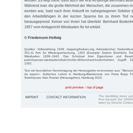
worden. Es liegt nahe, dass auch der erst 46-jährige Bernhard Bo
Während man die große Mehrheit der Menschen, die zusammen mit
worden war, bald nach ihrer Ankunft im nahegelegenen Sobibor 
den Arbeitsfähigen in der kurzen Spanne bis zu ihrem Tod no
herausgepresst. Keiner von ihnen hat überlebt. Bernhard Bodenh
1957 vom Amtsgericht Wiesbaden für tot erklärt.
© Friedemann Hellwig
Quellen: Volkszählung 1939, mappingthelives.org; Adressbücher; Gedenkb
351-11 Amt für Wiedergutmachung, 1302 (Exzerpte Sabine Boehlich); Kla
Wiesbaden 1939–1942. Das Schicksal ihrer Eigentümer und Bewohner
judenhaeuser-wiesbadens/bahnhofstr-46/bernhard-bodenheimer/, Zugriff: 
1302.
Text mit freundlicher Genehmigung der Herausgeber entnommen aus: "Menschen
da waren«: Jüdisches Leben in Hamburg-Blankenese von Petra Bopp Fri
Steinhäuser, Alan Kramer (Herausgeber), Hamburg 2024.
print preview
/
top of page
The stumbling stone pi
IMPRINT
CONTACT INFORMATION
thus became the 1000th
taken by Gesche Cordes