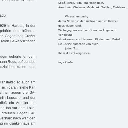
33 von einem SA-Mann
Łódź, Minsk, Riga, Theresienstadt,
Auschwitz, Chelmno, Majdanek, Sobibor, Treblinka ..
adt)
Wir suchen euch,
deren Namen in den Archiven und im Himmel
1929 in Harburg in der
geschrieben sind.
Wir begegnen euch an Orten der Angst und
gehörte dem früheren
Verfolgung,
ar. Gegenüber, Großer
wir erkennen euch in euren Kindern und Enkeln.
 Freien Gewerkschaften
Die Steine sprechen von euch,
jeden Tag.
Ihr seid nicht vergessen.
rdem gehörte er dem
mann Reus, befreundet.
Inge Grolle
Sozialdemokraten und
anstaltet, so auch am
 sich daran (siehe Karl
ehrten, zogen drei SA-
rtin Leuschel und der
rließ ein Arbeiter die
tten ihn vor dem Lokal
h draußen. Gegen 0.40
 verstarb nach wenigen
rlag im Krankenhaus am