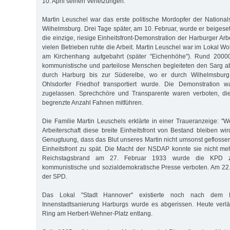
10. April seinen Verletzungen.
Martin Leuschel war das erste politische Mordopfer der Nationals
Wilhelmsburg. Drei Tage später, am 10. Februar, wurde er beigese
die einzige, riesige Einheitsfront-Demonstration der Harburger Arbe
vielen Betrieben ruhte die Arbeit. Martin Leuschel war im Lokal W
am Kirchenhang aufgebahrt (später "Eichenhöhe"). Rund 20000
kommunistische und parteilose Menschen begleiteten den Sarg 
durch Harburg bis zur Süderelbe, wo er durch Wilhelmsbu
Ohlsdorfer Friedhof transportiert wurde. Die Demonstration 
zugelassen. Sprechchöre und Transparente waren verboten, di
begrenzte Anzahl Fahnen mitführen.
Die Familie Martin Leuschels erklärte in einer Traueranzeige: "
Arbeiterschaft diese breite Einheitsfront von Bestand bleiben wi
Genugtuung, dass das Blut unseres Martin nicht umsonst geflossen
Einheitsfront zu spät. Die Macht der NSDAP konnte sie nicht m
Reichstagsbrand am 27. Februar 1933 wurde die KPD z
kommunistische und sozialdemokratische Presse verboten. Am 22. 
der SPD.
Das Lokal "Stadt Hannover" existierte noch nach dem 
Innenstadtsanierung Harburgs wurde es abgerissen. Heute verlä
Ring am Herbert-Wehner-Platz entlang.