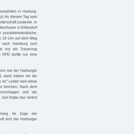
ozialisten in Harburg-
tzt. An diesem Tag kam
iterschaft zustande. In
olkenhauer in Eißendorf
 sozialdemokratische,
ab 16 Uhr auf dem Weg
rg nach Hamburg zum
war nur als Trauerzug
e KPD durfte nur eine
Wenn bei der Harburger
rd, dann haben wir die
 ist." Leider kam diese
ehr brechen. Nach dem
erschlagen und die
Juni folgte das Verbot
Krieg. Im Zuge der
uft dort der Harburger