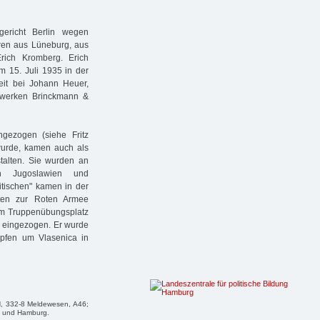
richt Berlin wegen
aren aus Lüneburg, aus
rich Kromberg. Erich
um 15. Juli 1935 in der
eit bei Johann Heuer,
lwerken Brinckmann &
ingezogen (siehe Fritz
 wurde, kamen auch als
nstalten. Sie wurden an
 in Jugoslawien und
itischen" kamen in der
nten zur Roten Armee
em Truppenübungsplatz
" eingezogen. Er wurde
mpfen um Vlasenica in
aH, 332-8 Meldewesen, A46;
g und Hamburg.