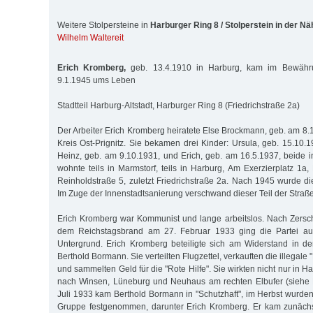
Weitere Stolpersteine in
Harburger Ring 8 / Stolperstein in der Nä
Wilhelm Waltereit
Erich Kromberg,
geb. 13.4.1910 in Harburg, kam im Bewähru
9.1.1945 ums Leben
Stadtteil Harburg-Altstadt, Harburger Ring 8 (Friedrichstraße 2a)
Der Arbeiter Erich Kromberg heiratete Else Brockmann, geb. am 8.
Kreis Ost-Prignitz. Sie bekamen drei Kinder: Ursula, geb. 15.10.1
Heinz, geb. am 9.10.1931, und Erich, geb. am 16.5.1937, beide i
wohnte teils in Marmstorf, teils in Harburg, Am Exerzierplatz 1a
Reinholdstraße 5, zuletzt Friedrichstraße 2a. Nach 1945 wurde di
Im Zuge der Innenstadtsanierung verschwand dieser Teil der Straße
Erich Kromberg war Kommunist und lange arbeitslos. Nach Zers
dem Reichstagsbrand am 27. Februar 1933 ging die Partei au
Untergrund. Erich Kromberg beteiligte sich am Widerstand in d
Berthold Bormann. Sie verteilten Flugzettel, verkauften die illegal
und sammelten Geld für die "Rote Hilfe". Sie wirkten nicht nur in H
nach Winsen, Lüneburg und Neuhaus am rechten Elbufer (siehe 
Juli 1933 kam Berthold Bormann in "Schutzhaft", im Herbst wurden
Gruppe festgenommen, darunter Erich Kromberg. Er kam zunächst