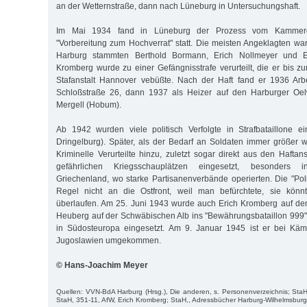
an der Wetternstraße, dann nach Lüneburg in Untersuchungshaft.
Im Mai 1934 fand in Lüneburg der Prozess vom Kammerge
"Vorbereitung zum Hochverrat" statt. Die meisten Angeklagten w
Harburg stammten Berthold Bormann, Erich Nollmeyer und E
Kromberg wurde zu einer Gefängnisstrafe verurteilt, die er bis z
Stafanstalt Hannover vebüßte. Nach der Haft fand er 1936 Arb
Schloßstraße 26, dann 1937 als Heizer auf den Harburger Oe
Mergell (Hobum).
Ab 1942 wurden viele politisch Verfolgte in Strafbataillone e
Dringelburg). Später, als der Bedarf an Soldaten immer größer
Kriminelle Verurteilte hinzu, zuletzt sogar direkt aus den Hafta
gefährlichen Kriegsschauplätzen eingesetzt, besonders
Griechenland, wo starke Partisanenverbände operierten. Die "Pol
Regel nicht an die Ostfront, weil man befürchtete, sie kön
überlaufen. Am 25. Juni 1943 wurde auch Erich Kromberg auf d
Heuberg auf der Schwäbischen Alb ins "Bewährungsbataillon 999
in Südosteuropa eingesetzt. Am 9. Januar 1945 ist er bei Kä
Jugoslawien umgekommen.
© Hans-Joachim Meyer
Quellen: VVN-BdA Harburg (Hrsg.), Die anderen, s. Personenverzeichnis; St
StaH, 351-11, AfW, Erich Kromberg; StaH,, Adressbücher Harburg-Wilhelmsbur