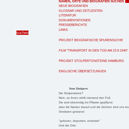
NAMEN, ORTE UND BIOGRAFIEN SUCHEN
NEUE BIOGRAFIEN
GLOSSAR UND ZEITLEISTEN
LITERATUR
DOKUMENTATIONEN
PRESSEBERICHTE
LINKS
PROJEKT BIOGRAFISCHE SPURENSUCHE
FILM "TRANSPORT IN DEN TOD AM 23.9.1940"
PROJEKT STOLPERTONSTEINE HAMBURG
ENGLISCHE ÜBERSETZUNGEN
Vom Stolpern
Die Stolpersteine?
Nein, an ihnen stößt niemand den Fuß
Sie sind ebenerdig ins Pflaster gepflanzt
aber die Namen darauf und die Zeichen sind uns ins
Gewissen gestanzt:
"geboren, deportiert, ermordet"
Und die Orte: