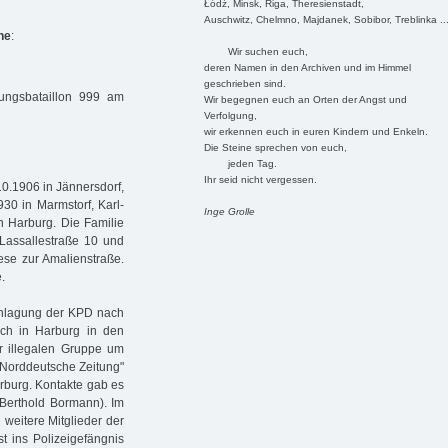
Łódź, Minsk, Riga, Theresienstadt,
Auschwitz, Chelmno, Majdanek, Sobibor, Treblinka ..
he
:
Wir suchen euch,
deren Namen in den Archiven und im Himmel
geschrieben sind.
ngsbataillon 999 am
Wir begegnen euch an Orten der Angst und
Verfolgung,
wir erkennen euch in euren Kindern und Enkeln.
Die Steine sprechen von euch,
jeden Tag.
Ihr seid nicht vergessen.
10.1906 in Jännersdorf,
930 in Marmstorf, Karl-
Inge Grolle
n Harburg. Die Familie
, Lassallestraße 10 und
ese zur Amalienstraße.
.
chlagung der KPD nach
ch in Harburg in den
er illegalen Gruppe um
e "Norddeutsche Zeitung"
arburg. Kontakte gab es
Berthold Bormann). Im
 weitere Mitglieder der
 ins Polizeigefängnis