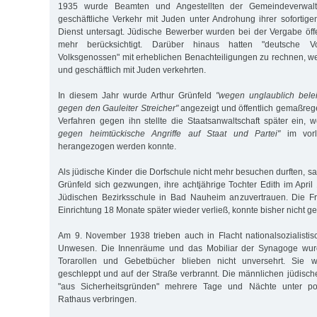
1935 wurde Beamten und Angestellten der Gemeindeverwalt
geschäftliche Verkehr mit Juden unter Androhung ihrer soforti
Dienst untersagt. Jüdische Bewerber wurden bei der Vergabe öffen
mehr berücksichtigt. Darüber hinaus hatten "deutsche V
Volksgenossen" mit erheblichen Benachteiligungen zu rechnen, wen
und geschäftlich mit Juden verkehrten.
In diesem Jahr wurde Arthur Grünfeld
"wegen unglaublich bele
gegen den Gauleiter Streicher"
angezeigt und öffentlich gemaßreg
Verfahren gegen ihn stellte die Staatsanwaltschaft später ein, 
gegen heimtückische Angriffe auf Staat und Partei"
im vorl
herangezogen werden konnte.
Als jüdische Kinder die Dorfschule nicht mehr besuchen durften, s
Grünfeld sich gezwungen, ihre achtjährige Tochter Edith im April
Jüdischen Bezirksschule in Bad Nauheim anzuvertrauen. Die F
Einrichtung 18 Monate später wieder verließ, konnte bisher nicht ge
Am 9. November 1938 trieben auch in Flacht nationalsozialistis
Unwesen. Die Innenräume und das Mobiliar der Synagoge wurde
Torarollen und Gebetbücher blieben nicht unversehrt. Sie
geschleppt und auf der Straße verbrannt. Die männlichen jüdis
"aus Sicherheitsgründen" mehrere Tage und Nächte unter poli
Rathaus verbringen.