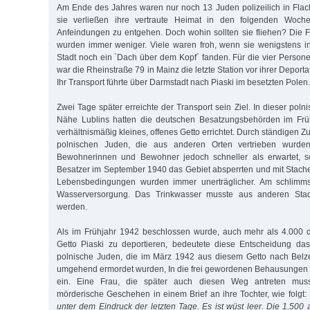
Am Ende des Jahres waren nur noch 13 Juden polizeilich in Fla
sie verließen ihre vertraute Heimat in den folgenden Woch
Anfeindungen zu entgehen. Doch wohin sollten sie fliehen? Die 
wurden immer weniger. Viele waren froh, wenn sie wenigstens i
Stadt noch ein `Dach über dem Kopf´ fanden. Für die vier Persone
war die Rheinstraße 79 in Mainz die letzte Station vor ihrer Deport
Ihr Transport führte über Darmstadt nach Piaski im besetzten Polen.
Zwei Tage später erreichte der Transport sein Ziel. In dieser polni
Nähe Lublins hatten die deutschen Besatzungsbehörden im Früh
verhältnismäßig kleines, offenes Getto errichtet. Durch ständigen 
polnischen Juden, die aus anderen Orten vertrieben wurden
Bewohnerinnen und Bewohner jedoch schneller als erwartet, s
Besatzer im September 1940 das Gebiet absperrten und mit Stach
Lebensbedingungen wurden immer unerträglicher. Am schlimms
Wasserversorgung. Das Trinkwasser musste aus anderen Stadtt
werden.
Als im Frühjahr 1942 beschlossen wurde, auch mehr als 4.000 
Getto Piaski zu deportieren, bedeutete diese Entscheidung das
polnische Juden, die im März 1942 aus diesem Getto nach Belze
umgehend ermordet wurden, In die frei gewordenen Behausungen
ein. Eine Frau, die später auch diesen Weg antreten muss
mörderische Geschehen in einem Brief an ihre Tochter, wie folgt:
unter dem Eindruck der letzten Tage. Es ist wüst leer. Die 1.50