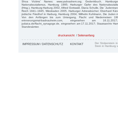
Shoa Victims´ Names: www.yadvashem.org; Gedenkbuch. Hamburg
Nationalsozialismus, Hamburg 1995; Harburger Opfer des Nationalsoziali
(Hrsg.), Hamburg-Harburg 2002, Alfred Gottwald, Diana Schulle, Die `Judentr
Reich 1941–1945, Wiesbaden 2005, Harburger Adressbücher; Eberhard Kändle
jüdische Friedhof in Harburg, Hamburg 2004; Wilhelm Kuhlmann, Die Juden i
Von den Anfängen bis zum Untergang, Flacht und Niederneisen 1999;
erinnerungsmal-badnauheim.com, eingesehen am 16.11.2017; 
judaica.de/flacht_synagoge.de, eingesehen am 17.11.2017; Staatsarchiv H
Standesämter.
druckansicht
/
Seitenanfang
Der Stolperstein i
IMPRESSUM / DATENSCHUTZ
KONTAKT
Stein in Hamburg v