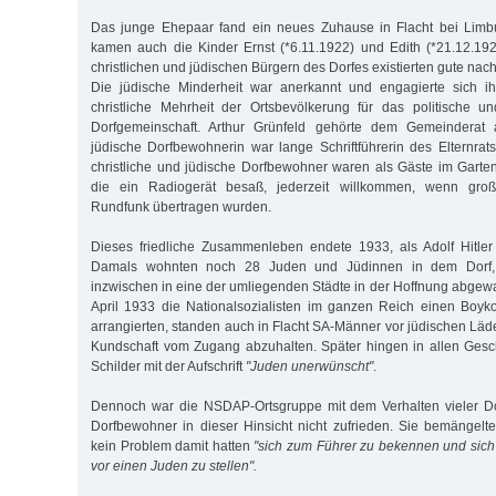
Das junge Ehepaar fand ein neues Zuhause in Flacht bei Limb
kamen auch die Kinder Ernst (*6.11.1922) und Edith (*21.12.19
christlichen und jüdischen Bürgern des Dorfes existierten gute na
Die jüdische Minderheit war anerkannt und engagierte sich ih
christliche Mehrheit der Ortsbevölkerung für das politische u
Dorfgemeinschaft. Arthur Grünfeld gehörte dem Gemeinderat
jüdische Dorfbewohnerin war lange Schriftführerin des Elternrats
christliche und jüdische Dorfbewohner waren als Gäste im Garten
die ein Radiogerät besaß, jederzeit willkommen, wenn groß
Rundfunk übertragen wurden.
Dieses friedliche Zusammenleben endete 1933, als Adolf Hitler
Damals wohnten noch 28 Juden und Jüdinnen in dem Dorf, 
inzwischen in eine der umliegenden Städte in der Hoffnung abgewa
April 1933 die Nationalsozialisten im ganzen Reich einen Boyko
arrangierten, standen auch in Flacht SA-Männer vor jüdischen Läd
Kundschaft vom Zugang abzuhalten. Später hingen in allen Gesc
Schilder mit der Aufschrift
"Juden unerwünscht"
.
Dennoch war die NSDAP-Ortsgruppe mit dem Verhalten vieler D
Dorfbewohner in dieser Hinsicht nicht zufrieden. Sie bemängelte
kein Problem damit hatten
"sich zum Führer zu bekennen und sich 
vor einen Juden zu stellen".