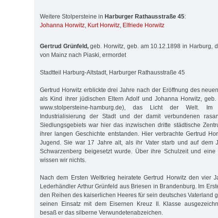
Weitere Stolpersteine in
Harburger Rathausstraße 45
:
Johanna Horwitz
,
Kurt Horwitz
,
Elfriede Horwitz
Gertrud Grünfeld,
geb. Horwitz, geb. am 10.12.1898 in Harburg, d
von Mainz nach Piaski, ermordet
Stadtteil Harburg-Altstadt, Harburger Rathausstraße 45
Gertrud Horwitz erblickte drei Jahre nach der Eröffnung des neu
als Kind ihrer jüdischen Eltern Adolf und Johanna Horwitz, geb
www.stolpersteine-hamburg.de), das Licht der Welt. I
Industrialisierung der Stadt und der damit verbundenen ras
Siedlungsgebiets war hier das inzwischen dritte städtische Zent
ihrer langen Geschichte entstanden. Hier verbrachte Gertrud Hor
Jugend. Sie war 17 Jahre alt, als ihr Vater starb und auf dem
Schwarzenberg beigesetzt wurde. Über ihre Schulzeit und eine 
wissen wir nichts.
Nach dem Ersten Weltkrieg heiratete Gertrud Horwitz den vier J
Lederhändler Arthur Grünfeld aus Briesen in Brandenburg. Im Erste
den Reihen des kaiserlichen Heeres für sein deutsches Vaterland g
seinen Einsatz mit dem Eisernen Kreuz II. Klasse ausgezeich
besaß er das silberne Verwundetenabzeichen.