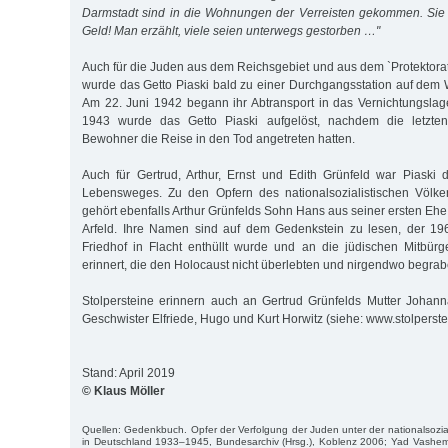
Darmstadt sind in die Wohnungen der Verreisten gekommen. Sie
Geld! Man erzählt, viele seien unterwegs gestorben …"
Auch für die Juden aus dem Reichsgebiet und aus dem `Protekto
wurde das Getto Piaski bald zu einer Durchgangsstation auf dem
Am 22. Juni 1942 begann ihr Abtransport in das Vernichtungslag
1943 wurde das Getto Piaski aufgelöst, nachdem die letzt
Bewohner die Reise in den Tod angetreten hatten.
Auch für Gertrud, Arthur, Ernst und Edith Grünfeld war Piaski di
Lebensweges. Zu den Opfern des nationalsozialistischen Völk
gehört ebenfalls Arthur Grünfelds Sohn Hans aus seiner ersten Ehe 
Arfeld. Ihre Namen sind auf dem Gedenkstein zu lesen, der 1
Friedhof in Flacht enthüllt wurde und an die jüdischen Mitbür
erinnert, die den Holocaust nicht überlebten und nirgendwo begra
Stolpersteine erinnern auch an Gertrud Grünfelds Mutter Johan
Geschwister Elfriede, Hugo und Kurt Horwitz (siehe: www.stolperst
Stand: April 2019
© Klaus Möller
Quellen: Gedenkbuch. Opfer der Verfolgung der Juden unter der nationalsozial
in Deutschland 1933–1945, Bundesarchiv (Hrsg.), Koblenz 2006; Yad Vashem