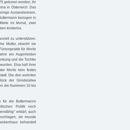
875 geboren worden, ihr
na in Österreich. Das
einige Auslandsreisen,
 Buttermann bezogen in
Miete im Monat, zwei
ben kinderlos.
nziell zu unterstützen.
he Mutter, obwohl sie
Fürsorgeakte für Moritz
Jahre ein Augenleiden
ankung und die Tochter
wurden. Elsa half ihrer
ter Moritz kein festes
tatt. Die drei wohnten
ück der Grindelallee
en die Nummern 10 bis
 für die Buttermanns
tischen Politik noch
bensfähig" erklärt; auch
geschlagen; sie musste
ankenhaus behandelt