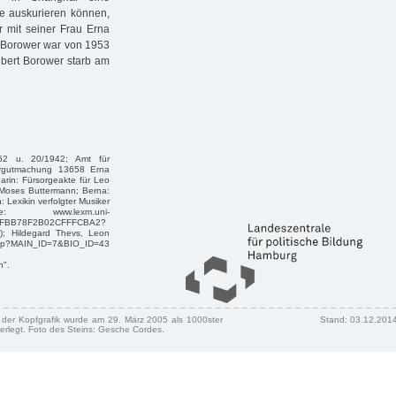
te auskurieren können,
r mit seiner Frau Erna
a Borower war von 1953
egbert Borower starb am
52 u. 20/1942; Amt für
ergutmachung 13658 Erna
rin: Fürsorgeakte für Leo
 Moses Buttermann; Berna:
: Lexikin verfolgter Musiker
www.lexm.uni-
D47FBB78F2B02CFFFCBA2?
); Hildegard Thevs, Leon
x.php?MAIN_ID=7&BIO_ID=43
n".
n der Kopfgrafik wurde am 29. März 2005 als 1000ster
Stand: 03.12.201
erlegt. Foto des Steins: Gesche Cordes.