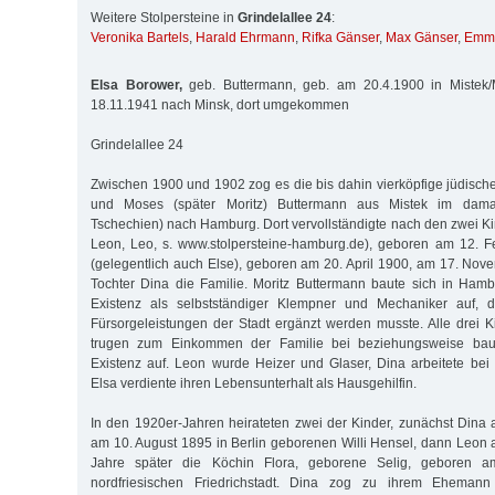
Weitere Stolpersteine in
Grindelallee 24
:
Veronika Bartels
,
Harald Ehrmann
,
Rifka Gänser
,
Max Gänser
,
Emma
Elsa Borower,
geb. Buttermann, geb. am 20.4.1900 in Mistek/
18.11.1941 nach Minsk, dort umgekommen
Grindelallee 24
Zwischen 1900 und 1902 zog es die bis dahin vierköpfige jüdisch
und Moses (später Moritz) Buttermann aus Mistek im dama
Tschechien) nach Hamburg. Dort vervollständigte nach den zwei K
Leon, Leo, s. www.stolpersteine-hamburg.de), geboren am 12. F
(gelegentlich auch Else), geboren am 20. April 1900, am 17. Nov
Tochter Dina die Familie. Moritz Buttermann baute sich in Ham
Existenz als selbstständiger Klempner und Mechaniker auf, d
Fürsorgeleistungen der Stadt ergänzt werden musste. Alle drei 
trugen zum Einkommen der Familie bei beziehungsweise bau
Existenz auf. Leon wurde Heizer und Glaser, Dina arbeitete be
Elsa verdiente ihren Lebensunterhalt als Hausgehilfin.
In den 1920er-Jahren heirateten zwei der Kinder, zunächst Din
am 10. August 1895 in Berlin geborenen Willi Hensel, dann Leon 
Jahre später die Köchin Flora, geborene Selig, geboren a
nordfriesischen Friedrichstadt. Dina zog zu ihrem Ehemann