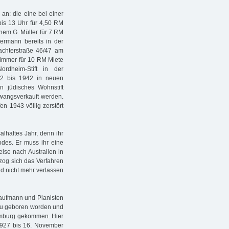
 an: die eine bei einer
bis 13 Uhr für 4,50 RM
inem G. Müller für 7 RM
ermann bereits in der
lachterstraße 46/47 am
Zimmer für 10 RM Miete
rdheim-Stift in der
82 bis 1942 in neuen
n jüdisches Wohnstift
zwangsverkauft werden.
en 1943 völlig zerstört
lhaftes Jahr, denn ihr
odes. Er muss ihr eine
ise nach Australien in
 zog sich das Verfahren
nd nicht mehr verlassen
aufmann und Pianisten
gäu geboren worden und
Hamburg gekommen. Hier
1927 bis 16. November