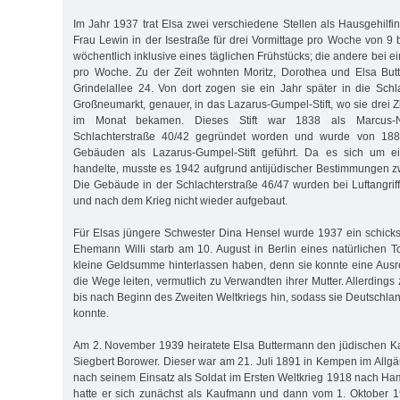
Im Jahr 1937 trat Elsa zwei verschiedene Stellen als Hausgehilfin
Frau Lewin in der Isestraße für drei Vormittage pro Woche von 9 
wöchentlich inklusive eines täglichen Frühstücks; die andere bei e
pro Woche. Zu der Zeit wohnten Moritz, Dorothea und Elsa Butt
Grindelallee 24. Von dort zogen sie ein Jahr später in die Sch
Großneumarkt, genauer, in das Lazarus-Gumpel-Stift, wo sie drei 
im Monat bekamen. Dieses Stift war 1838 als Marcus-No
Schlachterstraße 40/42 gegründet worden und wurde von 18
Gebäuden als Lazarus-Gumpel-Stift geführt. Da es sich um ei
handelte, musste es 1942 aufgrund antijüdischer Bestimmungen 
Die Gebäude in der Schlachterstraße 46/47 wurden bei Luftangriff
und nach dem Krieg nicht wieder aufgebaut.
Für Elsas jüngere Schwester Dina Hensel wurde 1937 ein schicksa
Ehemann Willi starb am 10. August in Berlin eines natürlichen T
kleine Geldsumme hinterlassen haben, denn sie konnte eine Ausre
die Wege leiten, vermutlich zu Verwandten ihrer Mutter. Allerdings
bis nach Beginn des Zweiten Weltkriegs hin, sodass sie Deutschla
konnte.
Am 2. November 1939 heiratete Elsa Buttermann den jüdischen K
Siegbert Borower. Dieser war am 21. Juli 1891 in Kempen im All
nach seinem Einsatz als Soldat im Ersten Weltkrieg 1918 nach 
hatte er sich zunächst als Kaufmann und dann vom 1. Oktober 