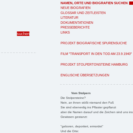
NAMEN, ORTE UND BIOGRAFIEN SUCHEN
NEUE BIOGRAFIEN
GLOSSAR UND ZEITLEISTEN
LITERATUR
DOKUMENTATIONEN
PRESSEBERICHTE
LINKS
PROJEKT BIOGRAFISCHE SPURENSUCHE
FILM "TRANSPORT IN DEN TOD AM 23.9.1940"
PROJEKT STOLPERTONSTEINE HAMBURG
ENGLISCHE ÜBERSETZUNGEN
Vom Stolpern
Die Stolpersteine?
Nein, an ihnen stößt niemand den Fuß
Sie sind ebenerdig ins Pflaster gepflanzt
aber die Namen darauf und die Zeichen sind uns ins
Gewissen gestanzt:
"geboren, deportiert, ermordet"
Und die Orte: