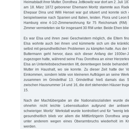
Heimatstadt ihrer Mutter. Dorothea Jottkowitz war dort am 2. Juli 1
am 18. März 1872 geborener Ehemann Moritz stammte aus Radel
Ehepaar Dina und Willi Hensel war gut situiert und konnte sich 
beispielsweise nach Spanien und Italien, leisten. Flora und Leon
Hamburg eine 4-1/2-Zimmerwohnung für 75 Reichsmark (RM) 
Zimmer vermieteten sie für insgesamt 30 RM unter. Beide Ehen blie
Es war Elsa und ihren zwei Geschwistern möglich, die Eltern fina
Elsa wohnte auch bei ihnen und kümmerte sich um die kränklic
selbst mit gesundheitlichen Problemen zu kämpfen hatte. Aus der 
Buttermann geht hervor, dass sich dieser Anfang der 1930er-
zugezogen hatte, während seine Frau Dorothea an einer Herzerkr
Elsa an Unterleibsbeschwerden litt, derentwegen beide behandelt 
Mutter im Haushalt, wo sie konnte. Zu dieser Zeit hatte der Va
Einkommen, sondern lebte von kleineren Aufträgen an seine Werks
zusammen im Grindelthal 13. Grindelthal hieß damals das St
zwischen Hausnummer 14 und 16, die dort stehenden Häuser trug
15.
Nach der Machtübergabe an die Nationalsozialisten wurde die
ohnehin nicht leichte Lebenssituation aufgrund der antisemi
schwieriger. Moritz’ Werkstatt wurde kontrolliert und für "wenig le
gesundheitlich blieb vor allem die Mittfünfzigerin Dorothea an
unter anderem wegen eines Oberarmbruchs wiederholt im Kr
werden.