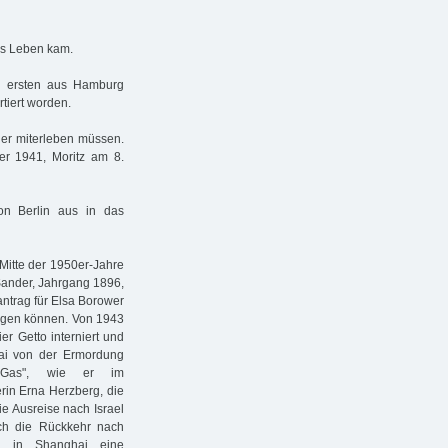
ms Leben kam.
m ersten aus Hamburg
tiert worden.
der miterleben müssen.
r 1941, Moritz am 8.
n Berlin aus in das
Mitte der 1950er-Jahre
Sander, Jahrgang 1896,
ntrag für Elsa Borower
dingen können. Von 1943
r Getto interniert und
ghai von der Ermordung
h Gas", wie er im
rin Erna Herzberg, die
ie Ausreise nach Israel
ich die Rückkehr nach
ch in Shanghai eine