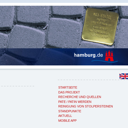
STARTSEITE
DAS PROJEKT
RECHERCHE UND QUELLEN
PATE / PATIN WERDEN
REINIGUNG VON STOLPERSTEINEN
STANDPUNKTE
AKTUELL
MOBILE APP