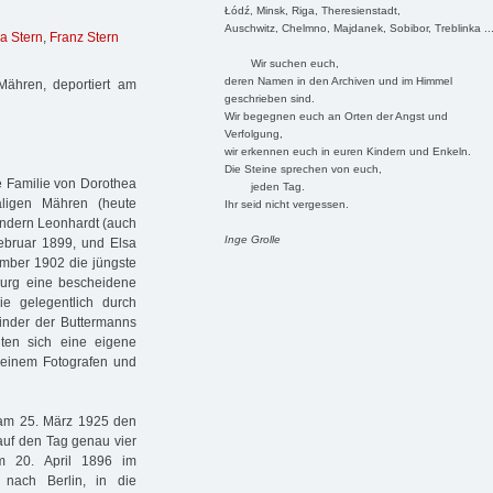
Łódź, Minsk, Riga, Theresienstadt,
Auschwitz, Chelmno, Majdanek, Sobibor, Treblinka ..
 Stern
,
Franz Stern
Wir suchen euch,
deren Namen in den Archiven und im Himmel
Mähren, deportiert am
geschrieben sind.
Wir begegnen euch an Orten der Angst und
Verfolgung,
wir erkennen euch in euren Kindern und Enkeln.
Die Steine sprechen von euch,
e Familie von Dorothea
jeden Tag.
ligen Mähren (heute
Ihr seid nicht vergessen.
indern Leonhardt (auch
Inge Grolle
ebruar 1899, und Elsa
ember 1902 die jüngste
burg eine bescheidene
ie gelegentlich durch
Kinder der Buttermanns
ten sich eine eigene
i einem Fotografen und
a am 25. März 1925 den
auf den Tag genau vier
m 20. April 1896 im
 nach Berlin, in die