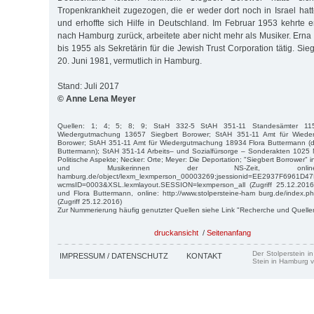
Tropenkrankheit zugezogen, die er weder dort noch in Israel hat
und erhoffte sich Hilfe in Deutschland. Im Februar 1953 kehrte e
nach Hamburg zurück, arbeitete aber nicht mehr als Musiker. Ern
bis 1955 als Sekretärin für die Jewish Trust Corporation tätig. Si
20. Juni 1981, vermutlich in Hamburg.
Stand: Juli 2017
© Anne Lena Meyer
Quellen: 1; 4; 5; 8; 9; StaH 332-5 StAH 351-11 Standesämter 11
Wiedergutmachung 13657 Siegbert Borower; StAH 351-11 Amt für Wied
Borower; StAH 351-11 Amt für Wiedergutmachung 18934 Flora Buttermann (da
Buttermann); StAH 351-14 Arbeits– und Sozialfürsorge – Sonderakten 1025
Politische Aspekte; Necker: Orte; Meyer: Die Deportation; "Siegbert Borrower" in
und Musikerinnen der NS-Zeit, online: 
hamburg.de/object/lexm_lexmperson_00003269;jsessionid=EE2937F6961
wcmsID=0003&XSL.lexmlayout.SESSION=lexmperson_all (Zugriff 25.12.2016
und Flora Buttermann, online: http://www.stolpersteine-ham burg.de/inde
(Zugriff 25.12.2016)
Zur Nummerierung häufig genutzter Quellen siehe Link "Recherche und Quelle
druckansicht
/
Seitenanfang
Der Stolperstein i
IMPRESSUM / DATENSCHUTZ
KONTAKT
Stein in Hamburg v