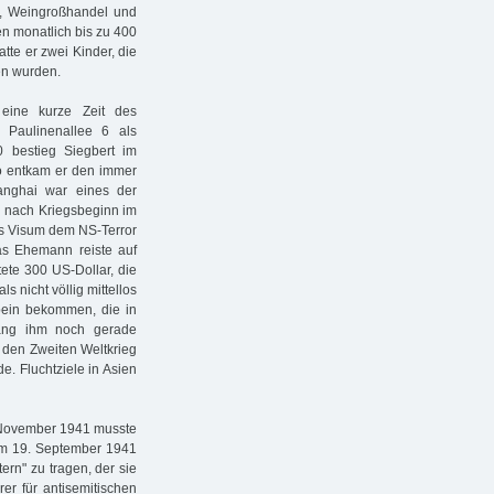
el, Weingroßhandel und
en monatlich bis zu 400
tte er zwei Kinder, die
en wurden.
eine kurze Zeit des
Paulinenallee 6 als
 bestieg Siegbert im
So entkam er den immer
anghai war eines der
h nach Kriegsbeginn im
es Visum dem NS-Terror
s Ehemann reiste auf
tete 300 US-Dollar, die
s nicht völlig mittellos
bein bekommen, die in
ang ihm noch gerade
n den Zweiten Weltkrieg
de. Fluchtziele in Asien
. November 1941 musste
 dem 19. September 1941
ern" zu tragen, der sie
rer für antisemitischen