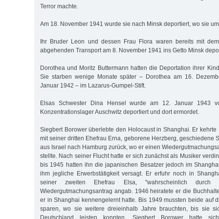
Terror machte.
Am 18. November 1941 wurde sie nach Minsk deportiert, wo sie u
Ihr Bruder Leon und dessen Frau Flora waren bereits mit de
abgehenden Transport am 8. November 1941 ins Getto Minsk depor
Dorothea und Moritz Buttermann hatten die Deportation ihrer Kin
Sie starben wenige Monate später – Dorothea am 16. Dezembe
Januar 1942 – im Lazarus-Gumpel-Stift.
Elsas Schwester Dina Hensel wurde am 12. Januar 1943 vo
Konzentrationslager Auschwitz deportiert und dort ermordet.
Siegbert Borower überlebte den Holocaust in Shanghai. Er kehrte 
mit seiner dritten Ehefrau Erna, geborene Herzberg, geschiedene 
aus Israel nach Hamburg zurück, wo er einen Wiedergutmachungsa
stellte. Nach seiner Flucht hatte er sich zunächst als Musiker ver
bis 1945 hatten ihn die japanischen Besatzer jedoch im Shanghaie
ihm jegliche Erwerbstätigkeit versagt. Er erfuhr noch in Shan
seiner zweiten Ehefrau Elsa, "wahrscheinlich durc
Wiedergutmachungsantrag angab. 1946 heiratete er die Buchhalte
er in Shanghai kennengelernt hatte. Bis 1949 mussten beide auf d
sparen, wo sie weitere dreieinhalb Jahre brauchten, bis sie s
Deutschland leisten konnten. Siegbert Borower hatte si