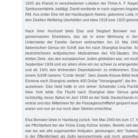
1935 als Pianist in verschiedenen Lokalen der Firma A. F. Nag
Spirituosenfabrik, betätigt. Damit verdiente er nach eigenen Angab
RM. Aus erster Ehe mit der Hamburgerin Alwine, geborene Lolle, ha
den Zweiten Weltkrieg überlebten und etwa 1918 bzw. 1920 gebor
Nach ihrer Hochzeit blieb Elsa und Siegbert Borower nur 
gemeinsamen Ehelebens, das sie in einer Wohnung in der 
Untermieter der Familie Gerson verbrachten. Am 10. Mai 1940
italienischen Genua ein Schiff, das ihn nach Shanghai brachte. 
bedrohlicheren antijüdischen Maßnahmen des NS-Staates. Sh
letzten Ziele, das den europäischen Juden geblieben war, um noc
September 1939 und vor allem ohne ein nur schwer zu erlangend
und ab 1941 den drohenden Deportationen zu entkommen. Elsa
einem Schiff namens "Conte Verde". Sein Zweite-Klasse-Billet kos
Einreise nach Shanghai weitere 400 Dollar "Vorzeigegeld", die ihn al
auswiesen. Das Geld hatte er von seiner Schwester Livia Fisch
New York lebte. Die Flucht nach Shanghai über Genua gel
rechtzeitig, bevor Italien im Juni 1940 an der Seite Deutschlands i
eintrat und das Mittelmeer für die Passagierschifffahrt gesperrt wur
waren von nun an nur noch über Sibirien erreichbar.
Elsa Borower blieb in Hamburg zurück. Von Mai 1940 bis zum 17
sie Pflichtarbeit bei der Firma Essig Kühne leisten. Bereits seit
war sie, wie alle sogenannten Volljuden, gezwungen, den "Judenst
in der Öffentlichkeit als Jüdin kennzeichnete und noch angreifba