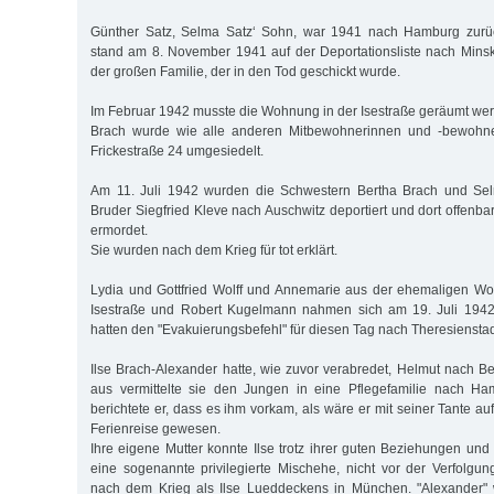
Günther Satz, Selma Satz‘ Sohn, war 1941 nach Hamburg zurü
stand am 8. November 1941 auf der Deportationsliste nach Minsk
der großen Familie, der in den Tod geschickt wurde.
Im Februar 1942 musste die Wohnung in der Isestraße geräumt wer
Brach wurde wie alle anderen Mitbewohnerinnen und -bewohne
Frickestraße 24 umgesiedelt.
Am 11. Juli 1942 wurden die Schwestern Bertha Brach und Sel
Bruder Siegfried Kleve nach Auschwitz deportiert und dort offenba
ermordet.
Sie wurden nach dem Krieg für tot erklärt.
Lydia und Gottfried Wolff und Annemarie aus der ehemaligen Wo
Isestraße und Robert Kugelmann nahmen sich am 19. Juli 1942
hatten den "Evakuierungsbefehl" für diesen Tag nach Theresienst
Ilse Brach-Alexander hatte, wie zuvor verabredet, Helmut nach Be
aus vermittelte sie den Jungen in eine Pflegefamilie nach Ha
berichtete er, dass es ihm vorkam, als wäre er mit seiner Tante 
Ferienreise gewesen.
Ihre eigene Mutter konnte Ilse trotz ihrer guten Beziehungen und
eine sogenannte privilegierte Mischehe, nicht vor der Verfolgun
nach dem Krieg als Ilse Lueddeckens in München. "Alexander"