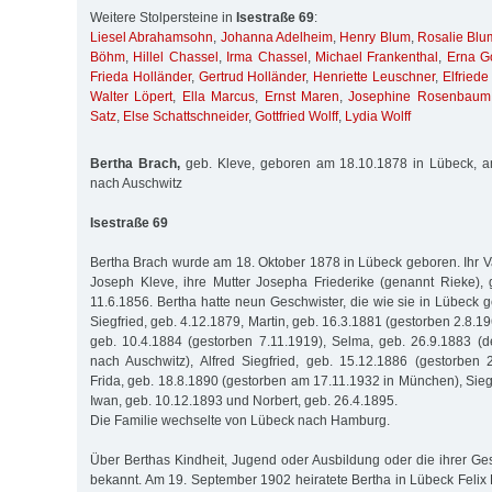
Weitere Stolpersteine in
Isestraße 69
:
Liesel Abrahamsohn
,
Johanna Adelheim
,
Henry Blum
,
Rosalie Blu
Böhm
,
Hillel Chassel
,
Irma Chassel
,
Michael Frankenthal
,
Erna Go
Frieda Holländer
,
Gertrud Holländer
,
Henriette Leuschner
,
Elfriede
Walter Löpert
,
Ella Marcus
,
Ernst Maren
,
Josephine Rosenbaum
Satz
,
Else Schattschneider
,
Gottfried Wolff
,
Lydia Wolff
Bertha Brach,
geb. Kleve, geboren am 18.10.1878 in Lübeck, am
nach Auschwitz
Isestraße 69
Bertha Brach wurde am 18. Oktober 1878 in Lübeck geboren. Ihr 
Joseph Kleve, ihre Mutter Josepha Friederike (genannt Rieke), 
11.6.1856. Bertha hatte neun Geschwister, die wie sie in Lübeck
Siegfried, geb. 4.12.1879, Martin, geb. 16.3.1881 (gestorben 2.8.1
geb. 10.4.1884 (gestorben 7.11.1919), Selma, geb. 26.9.1883 (d
nach Auschwitz), Alfred Siegfried, geb. 15.12.1886 (gestorben
Frida, geb. 18.8.1890 (gestorben am 17.11.1932 in München), Sie
Iwan, geb. 10.12.1893 und Norbert, geb. 26.4.1895.
Die Familie wechselte von Lübeck nach Hamburg.
Über Berthas Kindheit, Jugend oder Ausbildung oder die ihrer Ges
bekannt. Am 19. September 1902 heiratete Bertha in Lübeck Felix