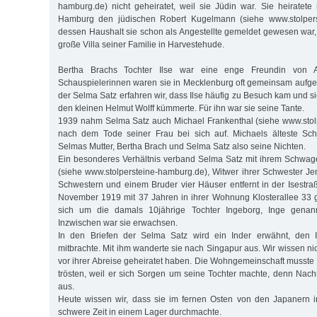
hamburg.de) nicht geheiratet, weil sie Jüdin war. Sie heiratet
Hamburg den jüdischen Robert Kugelmann (siehe www.stolperst
dessen Haushalt sie schon als Angestellte gemeldet gewesen war, 
große Villa seiner Familie in Harvestehude.
Bertha Brachs Tochter Ilse war eine enge Freundin von A
Schauspielerinnen waren sie in Mecklenburg oft gemeinsam aufget
der Selma Satz erfahren wir, dass Ilse häufig zu Besuch kam und 
den kleinen Helmut Wolff kümmerte. Für ihn war sie seine Tante.
1939 nahm Selma Satz auch Michael Frankenthal (siehe www.stol
nach dem Tode seiner Frau bei sich auf. Michaels älteste Sch
Selmas Mutter, Bertha Brach und Selma Satz also seine Nichten.
Ein besonderes Verhältnis verband Selma Satz mit ihrem Schwa
(siehe www.stolpersteine-hamburg.de), Witwer ihrer Schwester Jen
Schwestern und einem Bruder vier Häuser entfernt in der Isestra
November 1919 mit 37 Jahren in ihrer Wohnung Klosterallee 33 g
sich um die damals 10jährige Tochter Ingeborg, Inge gena
Inzwischen war sie erwachsen.
In den Briefen der Selma Satz wird ein Inder erwähnt, den
mitbrachte. Mit ihm wanderte sie nach Singapur aus. Wir wissen ni
vor ihrer Abreise geheiratet haben. Die Wohngemeinschaft musst
trösten, weil er sich Sorgen um seine Tochter machte, denn Nachr
aus.
Heute wissen wir, dass sie im fernen Osten von den Japanern i
schwere Zeit in einem Lager durchmachte.