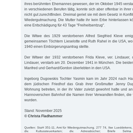
ihres berühmten Ehemannes gewesen, der im Oktober 1945 versta
in verschiedenen Berufen tätig, konnte sich aber offenbar in ihre
nicht gut zurechtfinden. Dreimal geriet sie mit dem Gesetz in Konfl
Wiedergutmachung. Die Mutter hatte ihr kein Erbe hinterlassen kö
eine Entschädigung für 43 Tage "Freiheitsentzug".
Die Witwe des 1929 verstorbenen Alfred Siegfried Kleve emig
gemeinsamen Töchtern Lieselotte und Ruth Rahel in die USA, wo
1940 einen Einbürgerungsantrag stellte.
Der Witwer der 1932 verstorbenen Frida Kleve, ver. Lindauer, 
Lindauer, verstarb am 20. Dezember 1941 in München. Die bei
Manfred und Gerhard/Gordon überlebten in den USA.
Ingeborg Dugowskis Tochter Yasmin kam im Jahr 2024 nach Ha
dem jüdischen Friedhof das Grab ihrer Großmutter Jenny Du
Wohnung betreten, in der ihr Vater zuletzt gewohnt hatte und a
Hannoverschen Bahnhof die Namen ihrer Verwandten finden, die v
wurden.
Stand: November 2025
© Christa Fladhammer
Quellen: StaH 351-11, Amt für Wiedergutmachung. 277 74, Ilse Lueddekens,
div. Kultussteuerkarten; div. Adressbücher; Briefe Selma 