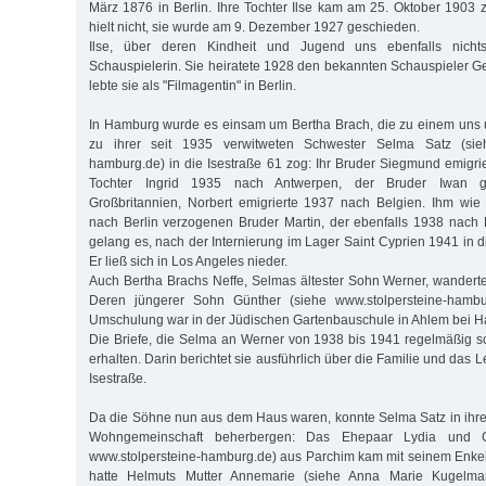
März 1876 in Berlin. Ihre Tochter Ilse kam am 25. Oktober 1903 
hielt nicht, sie wurde am 9. Dezember 1927 geschieden.
Ilse, über deren Kindheit und Jugend uns ebenfalls nicht
Schauspielerin. Sie heiratete 1928 den bekannten Schauspieler Ge
lebte sie als "Filmagentin" in Berlin.
In Hamburg wurde es einsam um Bertha Brach, die zu einem uns 
zu ihrer seit 1935 verwitweten Schwester Selma Satz (sieh
hamburg.de) in die Isestraße 61 zog: Ihr Bruder Siegmund emigri
Tochter Ingrid 1935 nach Antwerpen, der Bruder Iwan g
Großbritannien, Norbert emigrierte 1937 nach Belgien. Ihm wi
nach Berlin verzogenen Bruder Martin, der ebenfalls 1938 nach B
gelang es, nach der Internierung im Lager Saint Cyprien 1941 in
Er ließ sich in Los Angeles nieder.
Auch Bertha Brachs Neffe, Selmas ältester Sohn Werner, wandert
Deren jüngerer Sohn Günther (siehe www.stolpersteine-hambu
Umschulung war in der Jüdischen Gartenbauschule in Ahlem bei H
Die Briefe, die Selma an Werner von 1938 bis 1941 regelmäßig sch
erhalten. Darin berichtet sie ausführlich über die Familie und das
Isestraße.
Da die Söhne nun aus dem Haus waren, konnte Selma Satz in ihr
Wohngemeinschaft beherbergen: Das Ehepaar Lydia und Got
www.stolpersteine-hamburg.de) aus Parchim kam mit seinem Enke
hatte Helmuts Mutter Annemarie (siehe Anna Marie Kugelman