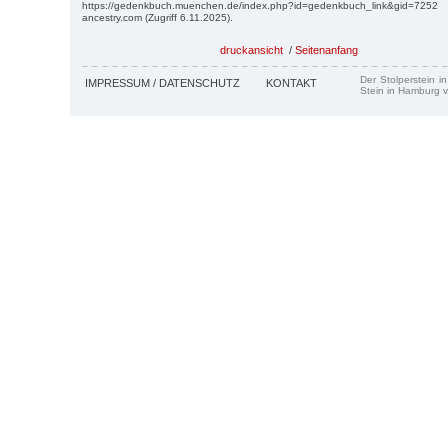
https://gedenkbuch.muenchen.de/index.php?id=gedenkbuch_link&gid=72
ancestry.com (Zugriff 6.11.2025).
druckansicht
/
Seitenanfang
Der Stolperstein i
IMPRESSUM / DATENSCHUTZ
KONTAKT
Stein in Hamburg v