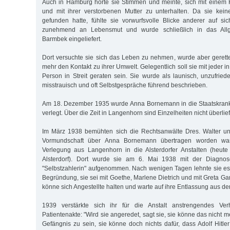
Auch in Hamburg hörte sie Stimmen und meinte, sich mit einem 
und mit ihrer verstorbenen Mutter zu unterhalten. Da sie keine
gefunden hatte, fühlte sie vorwurfsvolle Blicke anderer auf sich
zunehmend an Lebensmut und wurde schließlich in das All
Barmbek eingeliefert.
Dort versuchte sie sich das Leben zu nehmen, wurde aber gerette
mehr den Kontakt zu ihrer Umwelt. Gelegentlich soll sie mit jeder i
Person in Streit geraten sein. Sie wurde als launisch, unzufried
misstrauisch und oft Selbstgespräche führend beschrieben.
Am 18. Dezember 1935 wurde Anna Bornemann in die Staatskran
verlegt. Über die Zeit in Langenhorn sind Einzelheiten nicht überlief
Im März 1938 bemühten sich die Rechtsanwälte Dres. Walter u
Vormundschaft über Anna Bornemann übertragen worden war,
Verlegung aus Langenhorn in die Alsterdorfer Anstalten (heute
Alsterdorf). Dort wurde sie am 6. Mai 1938 mit der Diagnose
"Selbstzahlerin" aufgenommen. Nach wenigen Tagen lehnte sie es 
Begründung, sie sei mit Goethe, Marlene Dietrich und mit Greta Gar
könne sich Angestellte halten und warte auf ihre Entlassung aus der
1939 verstärkte sich ihr für die Anstalt anstrengendes Verh
Patientenakte: "Wird sie angeredet, sagt sie, sie könne das nicht 
Gefängnis zu sein, sie könne doch nichts dafür, dass Adolf Hitler