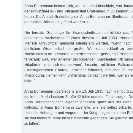
Anna Bornemann befand sich, wie sie selbst berichtete, von Janua
der Provinzial-Heil- und Pflegeanstalt Grafenberg in Düsseldorf.
hören. Die Anstalt Grafenberg soll Anna Bornemanns Sterilisation 
demselben Jahr durchgeführt worden sei.
Die formale Grundlage für Zwangssterilisationen bildete das 
erbkranken Nachwuchses". Nach diesem im Juli 1933 erlassen
Mensch unfruchtbar gemacht (sterilisiert) werden, "wenn nac
ärztlichen Wissenschaft mit großer Wahrscheinlichkeit zu erw
Nachkommen an schweren körperlichen oder geistigen Erbschäde
"erbkrank" galt, "wer an einer der folgenden Krankheiten" litt: "a
zirkulärem (manisch-depressivem) Irresein, erblicher Fallsuch
(Huntingtonschen Chorea), erblicher Blindheit, erblicher Taubhe
Missbildung. Ferner kann unfruchtbar gemacht werden, wer an 
leidet."
Anna Bornemann übersiedelte am 13. Juli 1935 nach Hamburg zu 
die in der Maria-Louisen-Straße 42 lebte und nun für sie sorgte. De
Anna Bornemann nach eigenen Angaben "ganz aus der Bahn g
katholische Anna Bornemann zweifelte, wie sie selbst erklärte
Liebesbeziehungen und wegen der im Krieg umgekommenen Brüd
sie war mehrere Jahre nicht zur Beichte gegangen. Sie glaubte, ih
zu fallen".