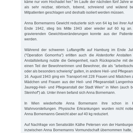
käme nur vom Hochadel her." Im Laufe der nächsten fünf Jahre
als sehr reizbar, störrisch, tobend, schreiend und wütend b
Mitpatienten geschlagen und deshalb isoliert werden müssen.
Anna Bornemanns Gewicht reduzierte sich von 64 kg bei ihrer A
Ende 1942, stieg bis Mitte 1943 aber wieder auf 60 kg an.
gravierenden Gewichtsveränderungen konnte aus der Patienten
werden.
Während der schweren Luftangriffe auf Hamburg im Ende Jul
("Operation Gomorrha") erlitten auch die Alsterdorfer Anstalt
Anstaltsleitung nutzte die Gelegenheit, nach Rücksprache mit 
einen Teil der Bewohnerinnen und Bewohner, die als "arbeitssc
oder als besonders schwierig" galten, in andere Heil- und Pflegean
16. August 1943 ging ein Transport mit 228 Frauen und Mädchen a
Mädchen und Frauen aus der Heil- und Pflegeanstalt Langenho
Jauregg-Heil- und Pflegeanstalt der Stadt Wien" in Wien (auch b
Steinhof") ab. Unter ihnen befand sich Anna Bornemann.
In Wien wiederholte Anna Bornemann ihre schon in H
Wahnvorstellungen. Physische Erkrankungen wurden nicht noti
Anna Bornemanns Gewicht aber auf 40 kg reduziert.
Auf Nachfrage von Senatsrätin Käthe Petersen von der Hamburger
inzwischen Anna Bornemanns Vormundschaft übernommen hatte, 