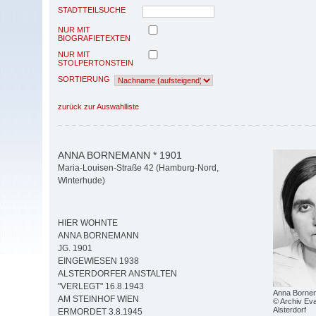
STADTTEILSUCHE
NUR MIT
BIOGRAFIETEXTEN
NUR MIT
STOLPERTONSTEIN
SORTIERUNG
zurück zur Auswahlliste
ANNA BORNEMANN * 1901
Maria-Louisen-Straße 42 (Hamburg-Nord,
Winterhude)
HIER WOHNTE
ANNA BORNEMANN
JG. 1901
EINGEWIESEN 1938
ALSTERDORFER ANSTALTEN
"VERLEGT" 16.8.1943
Anna Borne
AM STEINHOF WIEN
© Archiv Eva
Alsterdorf
ERMORDET 3.8.1945