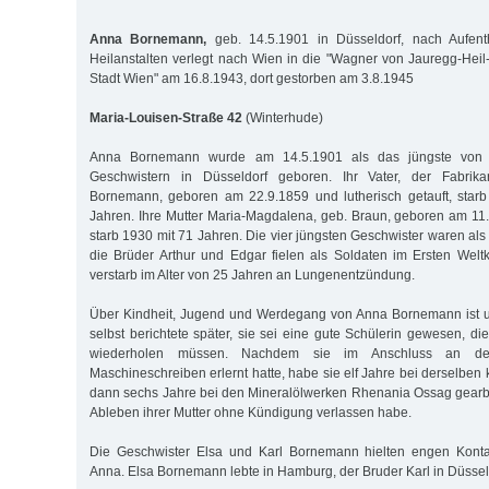
Anna Bornemann,
geb. 14.5.1901 in Düsseldorf, nach Aufent
Heilanstalten verlegt nach Wien in die "Wagner von Jauregg-Heil-
Stadt Wien" am 16.8.1943, dort gestorben am 3.8.1945
Maria-Louisen-Straße 42
(Winterhude)
Anna Bornemann wurde am 14.5.1901 als das jüngste von
Geschwistern in Düsseldorf geboren. Ihr Vater, der Fabrikar
Bornemann, geboren am 22.9.1859 und lutherisch getauft, starb
Jahren. Ihre Mutter Maria-Magdalena, geb. Braun, geboren am 11.
starb 1930 mit 71 Jahren. Die vier jüngsten Geschwister waren als
die Brüder Arthur und Edgar fielen als Soldaten im Ersten Weltk
verstarb im Alter von 25 Jahren an Lungenentzündung.
Über Kindheit, Jugend und Werdegang von Anna Bornemann ist un
selbst berichtete später, sie sei eine gute Schülerin gewesen, d
wiederholen müssen. Nachdem sie im Anschluss an de
Maschineschreiben erlernt hatte, habe sie elf Jahre bei derselbe
dann sechs Jahre bei den Mineralölwerken Rhenania Ossag gearbe
Ableben ihrer Mutter ohne Kündigung verlassen habe.
Die Geschwister Elsa und Karl Bornemann hielten engen Konta
Anna. Elsa Bornemann lebte in Hamburg, der Bruder Karl in Düssel