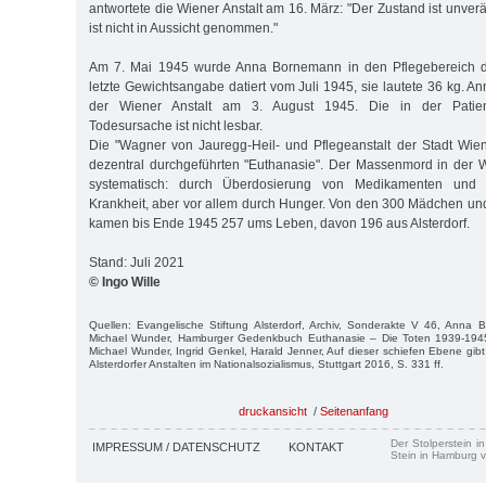
antwortete die Wiener Anstalt am 16. März: "Der Zustand ist unver
ist nicht in Aussicht genommen."
Am 7. Mai 1945 wurde Anna Bornemann in den Pflegebereich der
letzte Gewichtsangabe datiert vom Juli 1945, sie lautete 36 kg. 
der Wiener Anstalt am 3. August 1945. Die in der Patie
Todesursache ist nicht lesbar.
Die "Wagner von Jauregg-Heil- und Pflegeanstalt der Stadt Wien
dezentral durchgeführten "Euthanasie". Der Massenmord in der 
systematisch: durch Überdosierung von Medikamenten und 
Krankheit, aber vor allem durch Hunger. Von den 300 Mädchen u
kamen bis Ende 1945 257 ums Leben, davon 196 aus Alsterdorf.
Stand: Juli 2021
© Ingo Wille
Quellen: Evangelische Stiftung Alsterdorf, Archiv, Sonderakte V 46, Anna 
Michael Wunder, Hamburger Gedenkbuch Euthanasie – Die Toten 1939-194
Michael Wunder, Ingrid Genkel, Harald Jenner, Auf dieser schiefen Ebene gibt
Alsterdorfer Anstalten im Nationalsozialismus, Stuttgart 2016, S. 331 ff.
druckansicht
/
Seitenanfang
Der Stolperstein i
IMPRESSUM / DATENSCHUTZ
KONTAKT
Stein in Hamburg v