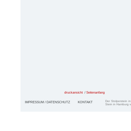
druckansicht
/
Seitenanfang
Der Stolperstein i
IMPRESSUM / DATENSCHUTZ
KONTAKT
Stein in Hamburg v