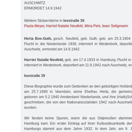
AUSCHWITZ
ERMORDET 14.9.1942
Weitere Stolpersteine in
Isestraße 39
:
Paula Meyer
,
Harriet Natalie Neufeld
,
Mina Pels
,
Iwan Seligmann
Herta Bos-Guth,
gesch. Neufeld, geb. Guth, geb. am 25.3.1904 
Flucht in die Niederlande 1938, interniert in Westerbork, deport
Auschwitz, ermordet am 14.9.1942
Harriet Natalie Neufeld,
geb. am 17.4.1933 in Hamburg, Flucht in
interniert in Westerbork, deportiert am 11.9.1942 nach Auschwitz, 
Isestraße 39
Diese Biographie wurde zum Gedenken an den gebürtigen Holländ
am 25.7.1890 in Veendam, seine Ehefrau Herta, die gemein
geboren am 5.2.1940 Amsterdam/ Niederlande, und ihre (Halb)Sch
geschrieben, die von den Nationalsozialisten 1942 nach Auschwitz
wurden.
Wir fanden keine Spuren, wann die aus Ostpreußen stamme
Hamburg kam. Ein erster Eintrag auf ihrer Kultussteuerkarte d
Hamburgs stammt aus dem Jahre 1932. In dem Jahr, am 9. Jun