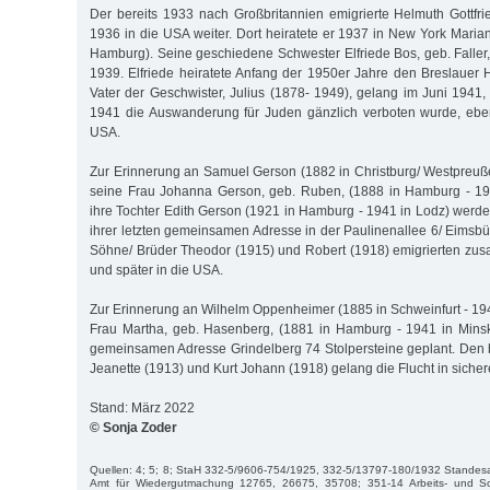
Der bereits 1933 nach Großbritannien emigrierte Helmuth Gottfrie
1936 in die USA weiter. Dort heiratete er 1937 in New York Maria
Hamburg). Seine geschiedene Schwester Elfriede Bos, geb. Faller
1939. Elfriede heiratete Anfang der 1950er Jahre den Breslauer
Vater der Geschwister, Julius (1878- 1949), gelang im Juni 1941,
1941 die Auswanderung für Juden gänzlich verboten wurde, ebenf
USA.
Zur Erinnerung an Samuel Gerson (1882 in Christburg/ Westpreuß
seine Frau Johanna Gerson, geb. Ruben, (1888 in Hamburg - 1
ihre Tochter Edith Gerson (1921 in Hamburg - 1941 in Lodz) werde
ihrer letzten gemeinsamen Adresse in der Paulinenallee 6/ Eimsbüt
Söhne/ Brüder Theodor (1915) und Robert (1918) emigrierten z
und später in die USA.
Zur Erinnerung an Wilhelm Oppenheimer (1885 in Schweinfurt - 194
Frau Martha, geb. Hasenberg, (1881 in Hamburg - 1941 in Minsk)
gemeinsamen Adresse Grindelberg 74 Stolpersteine geplant. Den
Jeanette (1913) und Kurt Johann (1918) gelang die Flucht in sicher
Stand: März 2022
© Sonja Zoder
Quellen: 4; 5; 8; StaH 332-5/9606-754/1925, 332-5/13797-180/1932 Standesa
Amt für Wiedergutmachung 12765, 26675, 35708; 351-14 Arbeits- und Soz