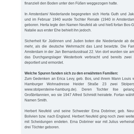
finanziell den Boden unter den Füßen weggezogen hatte.
In Amsterdam/ Niederlande begegneten sich Herta Guth und Jako
und im Februar 1940 wurde Tochter Renate (1940 in Amsterdam
geboren. Herta legte den Namen Neufeld ab und hieß fortan Bos-Gu
Natalie aus erster Ehe behielt ihn jedoch.
Sicherheit für Jüdinnen und Juden boten die Niederlande ab d
mehr, als die deutsche Wehrmacht das Land besetzte. Die Fami
Amsterdam in der Jan Bernardusstraat 22. Von dort wurden sie a
das Durchgangslager Westerbork verbracht und bereits zwei
deportiert und ermordet.
Welche Spuren fanden sich zu den erwähnten Familien:
Zum Gedenken an Erica Levy, geb. Bos, und ihrem Mann Louis wu
Hamburger Wohnadresse Heider Straße 23 zwei Stolperst
www.stolpersteine-hamburg.de). Deren Tochter Ilse gel
Großbritannien, wo sie 1947 Alfred Schmidt heiratete. Fortan wäh
Namen Smith.
Herbert Neufeld und seine Schwester Erna Dobriner, geb. Neuf
Bolivien bzw. nach England. Herbert Neufeld ging noch zwei weite
mit Scheidungen endeten. Erna Dobriner war mit Julius verheira
drei Töchter geboren.