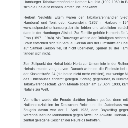
Hamburger Tabakwarenhändler Herbert Neufeld (1902-1969 in B
sich die Eheleute kennen lernten, ist unbekannt.
Herbert Neufelds Eltern waren der Tabakwarenhändler Sieg
Hamburg) und Toni, geb. Katzenstein, (1867 in Harburg - 194
www.stolpersteine-hamburg.de) sie lebten und arbeiteten zunäc
dann in der Hamburger Altstadt. Zur Familie gehörte Herberts fünf
Erna (1897 - 1948). Als Trauzeuge wählte der Bräutigam seinen V
Braut entschied sich für Samuel Gerson aus der Eimsbütteler Ch
auf Samuel Gerson fiel, ist nicht überliefert, Spuren zu der Fam
fanden sich nicht.
Zum Zeitpunkt der Heirat lebte Herta zur Untermiete in der Rot
Heiratsurkunde zeugt davon. Danach wohnten die Eheleute bei d
der Klosterstraße 24 (die heute nicht mehr existiert), nur wenige 
des Chilehauses entfernt gelegen. Schräg gegenüber, in Numme
Tabakwarengeschäft. Zehn Monate später, am 17. April 1933, kam
Natalie zur Welt.
Vermutlich wurde die Freude darüber jedoch getrübt, denn mitt
Nationalsozialisten im Deutschen Reich und ihr Judenhass wur
Zeugnis davon war der 1. April 1933, dem Boykotttag gegen
Warenhäuser und Maßnahmen gegen Ärzte und Anwälte. Hiervon wa
zentral gelegene Geschäft der Neufelds betroffen.