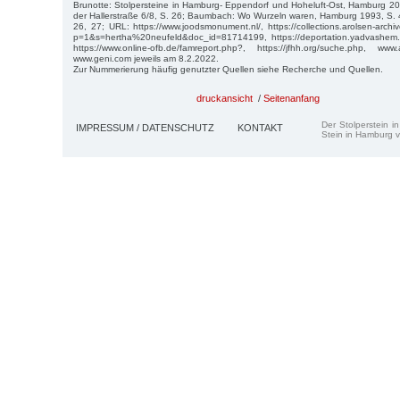
Brunotte: Stolpersteine in Hamburg- Eppendorf und Hoheluft-Ost, Hamburg 20
der Hallerstraße 6/8, S. 26; Baumbach: Wo Wurzeln waren, Hamburg 1993, S. 
26, 27; URL: https://www.joodsmonument.nl/, https://collections.arolsen-arch
p=1&s=hertha%20neufeld&doc_id=81714199, https://deportation.yadvashem.
https://www.online-ofb.de/famreport.php?, https://jfhh.org/suche.php, www
www.geni.com jeweils am 8.2.2022.
Zur Nummerierung häufig genutzter Quellen siehe Recherche und Quellen.
druckansicht
/
Seitenanfang
Der Stolperstein i
IMPRESSUM / DATENSCHUTZ
KONTAKT
Stein in Hamburg v