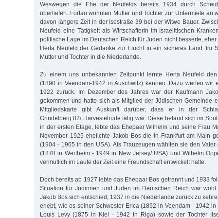
Weswegen die Ehe der Neufelds bereits 1934 durch Scheidu
überliefert. Fortan wohnten Mutter und Tochter zur Untermiete an
davon längere Zeit in der Isestraße 39 bei der Witwe Bauer. Zwis
Neufeld eine Tätigkeit als Wirtschafterin im Israelitischen Krank
politische Lage im Deutschen Reich für Juden nicht besserte, eher i
Herta Neufeld der Gedanke zur Flucht in ein sicheres Land. Im
Mutter und Tochter in die Niederlande.
Zu einem uns unbekannten Zeitpunkt lernte Herta Neufeld den
(1890 in Veendam-1942 in Auschwitz) kennen. Dazu werfen wir e
1922 zurück. Im Dezember des Jahres war der Kaufmann Jak
gekommen und hatte sich als Mitglied der Jüdischen Gemeinde e
Mitgliedskarte gibt Auskunft darüber, dass er in der Schla
Grindelberg 82/ Harvestehude tätig war. Diese befand sich im Sou
in der ersten Etage, lebte das Ehepaar Wilhelm und seine Frau 
November 1925 ehelichte Jakob Bos die in Frankfurt am Main ge
(1904 - 1965 in den USA). Als Trauzeugen wählten sie den Vater d
(1878 in Wertheim - 1949 in New Jersey/ USA) und Wilhelm Opp
vermutlich im Laufe der Zeit eine Freundschaft entwickelt hatte.
Doch bereits ab 1927 lebte das Ehepaar Bos getrennt und 1933 fol
Situation für Jüdinnen und Juden im Deutschen Reich war woh
Jakob Bos sich entschied, 1937 in die Niederlande zurück zu kehr
erlebt, wie es seiner Schwester Erica (1892 in Veendam - 1942 i
Louis Levy (1875 in Kiel - 1942 in Riga) sowie der Tochter Ils