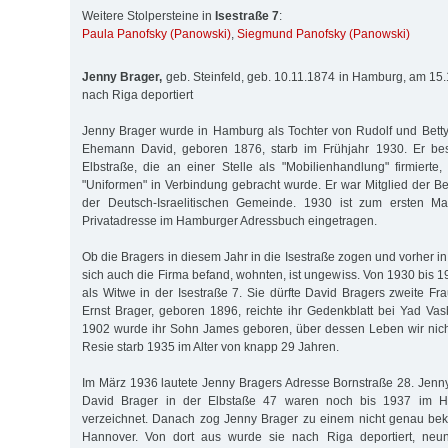
Weitere Stolpersteine in
Isestraße 7
:
Paula Panofsky (Panowski)
,
Siegmund Panofsky (Panowski)
Jenny Brager,
geb. Steinfeld, geb. 10.11.1874 in Ham­burg, am 1
nach Riga deportiert
Jenny Brager wurde in Hamburg als Tochter von Rudolf und Betty 
Ehemann David, geboren 1876, starb im Frühjahr 1930. Er bes
Elbstraße, die an einer Stelle als "Mobilienhandlung" firmierte,
"Uniformen" in Verbindung gebracht wurde. Er war Mitglied der B
der Deutsch-Israelitischen Gemeinde. 1930 ist zum ersten Ma
Privatadresse im Hamburger Adressbuch eingetragen.
Ob die Bragers in diesem Jahr in die Isestraße zogen und vorher 
sich auch die Firma befand, wohnten, ist ungewiss. Von 1930 bis 
als Witwe in der Isestraße 7. Sie dürfte David Bragers zweite F
Ernst Brager, geboren 1896, reichte ihr Gedenkblatt bei Yad Vas
1902 wurde ihr Sohn James geboren, über dessen Leben wir nich
Resie starb 1935 im Alter von knapp 29 Jahren.
Im März 1936 lautete Jenny Bragers Adresse Bornstraße 28. Jenn
David Brager in der Elbstaße 47 waren noch bis 1937 im H
verzeichnet. Danach zog Jenny Brager zu einem nicht genau bek
Hannover. Von dort aus wurde sie nach Riga deportiert, neun