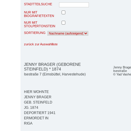
STADTTEILSUCHE
NUR MIT
BIOGRAFIETEXTEN
NUR MIT
STOLPERTONSTEIN
SORTIERUNG
zurück zur Auswahlliste
JENNY BRAGER (GEBORENE
Jenny Brager
STEINFELD) * 1874
Isestraße
Isestraße 7 (Eimsbüttel, Harvestehude)
© Yad Vash
HIER WOHNTE
JENNY BRAGER
GEB. STEINFELD
JG. 1874
DEPORTIERT 1941
ERMORDET IN
RIGA