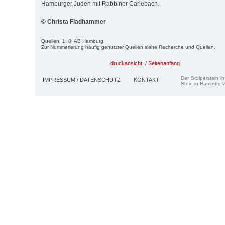
Hamburger Juden mit Rabbiner Carlebach.
© Christa Fladhammer
Quellen: 1; 8; AB Hamburg.
Zur Nummerierung häufig genutzter Quellen siehe Recherche und Quellen.
druckansicht
/
Seitenanfang
Der Stolperstein i
IMPRESSUM / DATENSCHUTZ
KONTAKT
Stein in Hamburg v