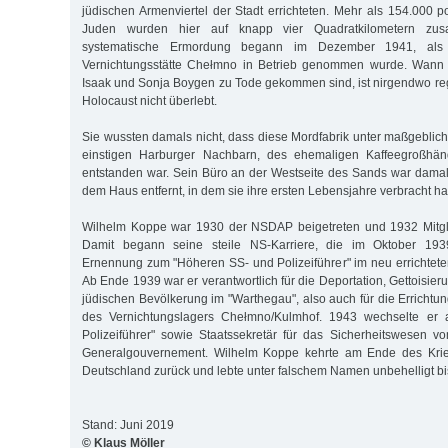
jüdischen Armenviertel der Stadt errichteten. Mehr als 154.000 
Juden wurden hier auf knapp vier Quadratkilometern zusa
systematische Ermordung begann im Dezember 1941, als
Vernichtungsstätte Chełmno in Betrieb genommen wurde. Wann 
Isaak und Sonja Boygen zu Tode gekommen sind, ist nirgendwo regi
Holocaust nicht überlebt.
Sie wussten damals nicht, dass diese Mordfabrik unter maßgebliche
einstigen Harburger Nachbarn, des ehemaligen Kaffeegroßhän
entstanden war. Sein Büro an der Westseite des Sands war dama
dem Haus entfernt, in dem sie ihre ersten Lebensjahre verbracht hat
Wilhelm Koppe war 1930 der NSDAP beigetreten und 1932 Mitgl
Damit begann seine steile NS-Karriere, die im Oktober 193
Ernennung zum "Höheren SS- und Polizeiführer" im neu errichteten
Ab Ende 1939 war er verantwortlich für die Deportation, Gettoisi
jüdischen Bevölkerung im "Warthegau", also auch für die Errichtu
des Vernichtungslagers Chełmno/Kulmhof. 1943 wechselte er 
Polizeiführer" sowie Staatssekretär für das Sicherheitswesen 
Generalgouvernement. Wilhelm Koppe kehrte am Ende des Kri
Deutschland zurück und lebte unter falschem Namen unbehelligt bi
Stand: Juni 2019
© Klaus Möller