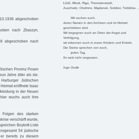
Łódź, Minsk, Riga, Theresienstadt,
Auschwitz, Chelmno, Majdanek, Sobibor, Treblinka ..
Wir suchen euch,
8.10.1938 abgeschoben
deren Namen in den Archiven und im Himmel
geschrieben sind.
oben nach Zbaszyn,
Wir begegnen euch an Orten der Angst und
Verfolgung,
38 abgeschoben nach
wir erkennen euch in euren Kindern und Enkeln.
Die Steine sprechen von euch,
jeden Tag.
Ihr seid nicht vergessen.
Inge Grolle
eußischen Provinz Posen
un Jahre älter als sie.
 Harburger Jüdischen
 Heimat eröffnete Isaac
ekleidung in der Neuen
hier wuchs auch ihre
 Folgen des starken
krise verschärft wurde,
reichen Boykott-Liste
 insgesamt 54 jüdische
 er bereits zu diesem