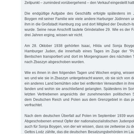
Zeitpunkt – zumindest vorübergehend – den Verkauf eingestellt hatt
Die endgültige Aufgabe des Geschäfts erfolgte spätestens im 
Boygen mit seiner Familie wie viele andere Harburger Jüdinnen 
ihm in die Großstadt Hamburg zog und dort Mitglied der Deutsch-I
wurde. Seine neue Anschrift lautete Grindelallee 29. Wie es der 
drei Jahren erging, wissen wir nicht.
Am 28. Oktober 1938 gehörten Isaac, Hilda und Sonja Boyg
Hamburger Juden, die innerhalb eines Tages im Zuge der "Po
Bentschen transportiert und dort im Morgengrauen des nächsten
nach Zbaszyn abgeschoben wurden.
Wie es ihnen in den folgenden Tagen und Wochen erging, wissen wi
wo und wie sie in Zbaszyn untergebracht waren, ob sie sich von d
ein anderes Land bemühten oder bei entfernten Verwandten in ihre
fanden und wohin sie anschließend gelangten. Spätestens im S
letzten Vertriebenen angesichts der zunehmenden politischen
dem Deutschen Reich und Polen aus dem Grenzgebiet in das po
verfrachtet.
Nach dem deutschen Überfall auf Polen im September 1939 wurd
Abgeschobenen erneut Opfer der nationalsozialistischen Judenpoli
auch für Sonja Boygen, von der wir wissen, dass sie zeitweise zu
Gettos Lodz zählte, das die deutschen Besatzungsbehörden im La