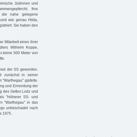
polnische Jüdinnen und
mmengepfercht. Ihre
 die nahe gelegene
und wie genau Hilda,
striert. Sie haben den
r Mitarbeit eines ihrer
dlers Wilhelm Koppe,
ls keine 500 Meter von
te.
ied der SS geworden.
9 zunächst in seiner
 "Warthegau" gipfelte.
erung und Ermordung der
ng des Gettos Lodz und
als "Höherer SS- und
vom "Warthegau" in das
egs unbeschadet nach
s 1975.