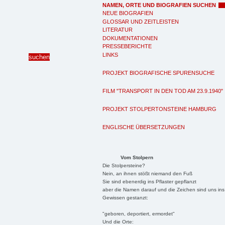
NAMEN, ORTE UND BIOGRAFIEN SUCHEN
NEUE BIOGRAFIEN
GLOSSAR UND ZEITLEISTEN
LITERATUR
DOKUMENTATIONEN
PRESSEBERICHTE
LINKS
PROJEKT BIOGRAFISCHE SPURENSUCHE
FILM "TRANSPORT IN DEN TOD AM 23.9.1940"
PROJEKT STOLPERTONSTEINE HAMBURG
ENGLISCHE ÜBERSETZUNGEN
Vom Stolpern
Die Stolpersteine?
Nein, an ihnen stößt niemand den Fuß
Sie sind ebenerdig ins Pflaster gepflanzt
aber die Namen darauf und die Zeichen sind uns ins
Gewissen gestanzt:
"geboren, deportiert, ermordet"
Und die Orte: