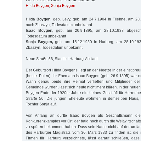
Weitere Stolpersteine in
Neue Straße 56
:
Hilda Boygen
,
Sonja Boygen
Hilda Boygen,
geb. Levy, geb. am 24.7.1904 in Filehne, am 2
nach Zbaszyn, Todesdatum unbekannt
Isaac Boygen,
geb. am 26.9.1895, am 28.10.1938 abgesch
Todesdatum unbekannt
Sonja Boygen,
geb. am 15.12.1930 in Harburg, am 28.10.19
Zbaszyn, Todesdatum unbekannt
Neue Straße 56, Stadtteil Harburg-Altstadt
Der Geburtsort Hilda Boygens liegt an der Neetze in der einst pr
(heute: Polen). Ihr Ehemann Isaac Boygen (geb. 26.9.1895) war ne
Wann genau beide ihre Heimat verließen und Mitglieder der
Gemeinde wurden, lässt sich heute nicht mehr klären. In der neuen
Boygen Ende der 1920er-Jahre ein kleines Geschäft für Herrenb
Straße 56. Die jungen Eheleute wohnten in demselben Haus, 
Tochter Sonja auf.
Von Anfang an dürfte Isaac Boygen als Geschäftsmann die
Konkurrenzkampfes vor Ort, der bald noch durch die Weltwirtschafts
zu spüren bekommen haben. Dass sein Name nicht auf der umfang
des Harburger Magistrats vom 30. März 1933 zu finden ist, die
Firmen für Harburg verzeichnete, lässt darauf schließen, dass