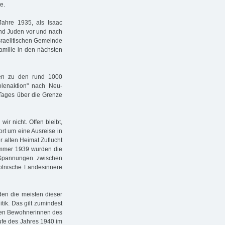
e.
Jahre 1935, als Isaac
und Juden vor und nach
sraelitischen Gemeinde
Familie in den nächsten
en zu den rund 1000
lenaktion" nach Neu-
 Tages über die Grenze
r nicht. Offen bleibt,
ort um eine Ausreise in
r alten Heimat Zuflucht
ommer 1939 wurden die
 Spannungen zwischen
lnische Landesinnere
en die meisten dieser
tik. Das gilt zumindest
 den Bewohnerinnen des
ufe des Jahres 1940 im