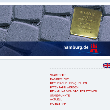
STARTSEITE
DAS PROJEKT
RECHERCHE UND QUELLEN
PATE / PATIN WERDEN
REINIGUNG VON STOLPERSTEINEN
STANDPUNKTE
AKTUELL
MOBILE APP