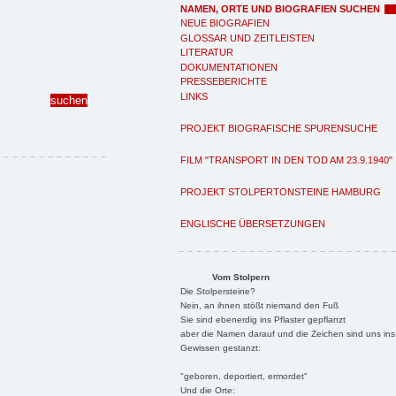
NAMEN, ORTE UND BIOGRAFIEN SUCHEN
NEUE BIOGRAFIEN
GLOSSAR UND ZEITLEISTEN
LITERATUR
DOKUMENTATIONEN
PRESSEBERICHTE
LINKS
PROJEKT BIOGRAFISCHE SPURENSUCHE
FILM "TRANSPORT IN DEN TOD AM 23.9.1940"
PROJEKT STOLPERTONSTEINE HAMBURG
ENGLISCHE ÜBERSETZUNGEN
Vom Stolpern
Die Stolpersteine?
Nein, an ihnen stößt niemand den Fuß
Sie sind ebenerdig ins Pflaster gepflanzt
aber die Namen darauf und die Zeichen sind uns ins
Gewissen gestanzt:
"geboren, deportiert, ermordet"
Und die Orte: