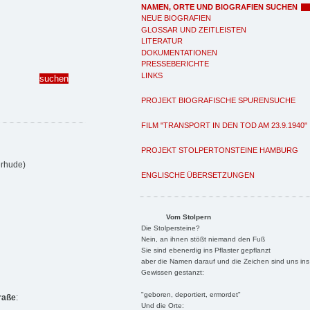
NAMEN, ORTE UND BIOGRAFIEN SUCHEN
NEUE BIOGRAFIEN
GLOSSAR UND ZEITLEISTEN
LITERATUR
DOKUMENTATIONEN
PRESSEBERICHTE
LINKS
PROJEKT BIOGRAFISCHE SPURENSUCHE
FILM "TRANSPORT IN DEN TOD AM 23.9.1940"
PROJEKT STOLPERTONSTEINE HAMBURG
erhude)
ENGLISCHE ÜBERSETZUNGEN
Vom Stolpern
Die Stolpersteine?
Nein, an ihnen stößt niemand den Fuß
Sie sind ebenerdig ins Pflaster gepflanzt
aber die Namen darauf und die Zeichen sind uns ins
Gewissen gestanzt:
"geboren, deportiert, ermordet"
raße
:
Und die Orte: