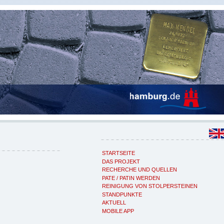
STARTSEITE
DAS PROJEKT
RECHERCHE UND QUELLEN
PATE / PATIN WERDEN
REINIGUNG VON STOLPERSTEINEN
STANDPUNKTE
AKTUELL
MOBILE APP