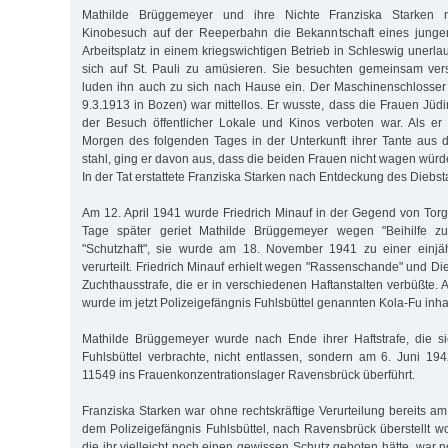
Mathilde Brüggemeyer und ihre Nichte Franziska Starken
Kinobesuch auf der Reeperbahn die Bekanntschaft eines junge
Arbeitsplatz in einem kriegswichtigen Betrieb in Schleswig unerla
sich auf St. Pauli zu amüsieren. Sie besuchten gemeinsam ve
luden ihn auch zu sich nach Hause ein. Der Maschinenschlosser 
9.3.1913 in Bozen) war mittellos. Er wusste, dass die Frauen Jü
der Besuch öffentlicher Lokale und Kinos verboten war. Als er
Morgen des folgenden Tages in der Unterkunft ihrer Tante aus
stahl, ging er davon aus, dass die beiden Frauen nicht wagen würd
In der Tat erstattete Franziska Starken nach Entdeckung des Diebst
Am 12. April 1941 wurde Friedrich Minauf in der Gegend von Torg
Tage später geriet Mathilde Brüggemeyer wegen "Beihilfe z
"Schutzhaft", sie wurde am 18. November 1941 zu einer einjäh
verurteilt. Friedrich Minauf erhielt wegen "Rassenschande" und Die
Zuchthausstrafe, die er in verschiedenen Haftanstalten verbüßte.
wurde im jetzt Polizeigefängnis Fuhlsbüttel genannten Kola-Fu inhaf
Mathilde Brüggemeyer wurde nach Ende ihrer Haftstrafe, die s
Fuhlsbüttel verbrachte, nicht entlassen, sondern am 6. Juni 1
11549 ins Frauenkonzentrationslager Ravensbrück überführt.
Franziska Starken war ohne rechtskräftige Verurteilung bereits a
dem Polizeigefängnis Fuhlsbüttel, nach Ravensbrück überstellt wo
die ihr vielleicht noch einen gewissen Schutz geboten hätte, war 