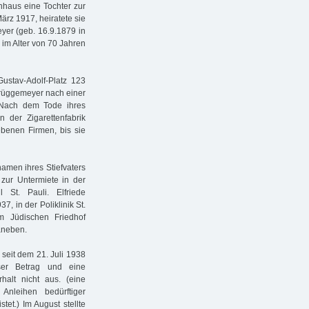
nhaus eine Tochter zur
ärz 1917, heiratete sie
yer (geb. 16.9.1879 in
 im Alter von 70 Jahren
stav-Adolf-Platz 123
 Brüggemeyer nach einer
 Nach dem Tode ihres
der Zigarettenfabrik
benen Firmen, bis sie
namen ihres Stiefvaters
 zur Untermiete in der
 St. Pauli. Elfriede
, in der Poliklinik St.
m Jüdischen Friedhof
aneben.
 seit dem 21. Juli 1938
ser Betrag und eine
halt nicht aus. (eine
Anleihen bedürftiger
tet.) Im August stellte