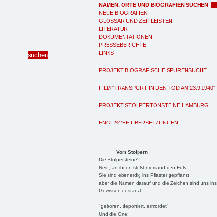
NAMEN, ORTE UND BIOGRAFIEN SUCHEN
NEUE BIOGRAFIEN
GLOSSAR UND ZEITLEISTEN
LITERATUR
DOKUMENTATIONEN
PRESSEBERICHTE
LINKS
PROJEKT BIOGRAFISCHE SPURENSUCHE
FILM "TRANSPORT IN DEN TOD AM 23.9.1940"
PROJEKT STOLPERTONSTEINE HAMBURG
ENGLISCHE ÜBERSETZUNGEN
Vom Stolpern
Die Stolpersteine?
Nein, an ihnen stößt niemand den Fuß
Sie sind ebenerdig ins Pflaster gepflanzt
aber die Namen darauf und die Zeichen sind uns ins
Gewissen gestanzt:
"geboren, deportiert, ermordet"
Und die Orte: