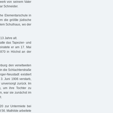
dwerk von seinem Vater
war Schneider.
sche Elementarschule in
rn die größte jüdische
 dem Schulhaus, wo der
13 Jahre alt.
hatte das Tapezier- und
eiratete er am 17. Mai
1870 in Höchst an der
amburg den verwitweten
n die Schlachterstraße
ger-Neustadt existiert
3. Juni 1906 verstarb,
 unversorgt zurück. Im
 um ihre Tochter zu
m, war sie zunächst im
t.
20 zur Untermiete bei
 56. Mathilde arbeitete