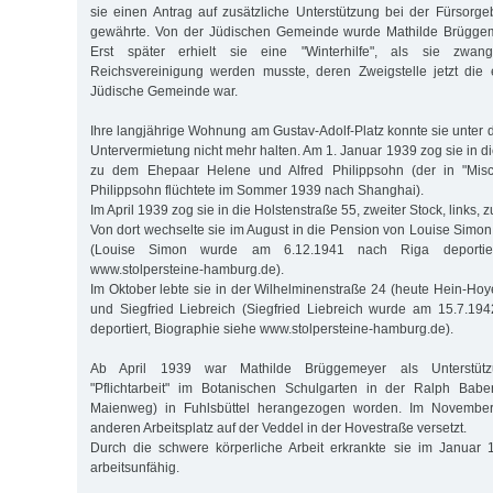
sie einen Antrag auf zusätzliche Unterstützung bei der Fürsorg
gewährte. Von der Jüdischen Gemeinde wurde Mathilde Brüggemey
Erst später erhielt sie eine "Winterhilfe", als sie zwan
Reichsvereinigung werden musste, deren Zweigstelle jetzt di
Jüdische Gemeinde war.
Ihre langjährige Wohnung am Gustav-Adolf-Platz konnte sie unter 
Untervermietung nicht mehr halten. Am 1. Januar 1939 zog sie in 
zu dem Ehepaar Helene und Alfred Philippsohn (der in "Misc
Philippsohn flüchtete im Sommer 1939 nach Shanghai).
Im April 1939 zog sie in die Holstenstraße 55, zweiter Stock, links,
Von dort wechselte sie im August in die Pension von Louise Simon
(Louise Simon wurde am 6.12.1941 nach Riga deportiert
www.stolpersteine-hamburg.de).
Im Oktober lebte sie in der Wilhelminenstraße 24 (heute Hein-Hoy
und Siegfried Liebreich (Siegfried Liebreich wurde am 15.7.19
deportiert, Biographie siehe www.stolpersteine-hamburg.de).
Ab April 1939 war Mathilde Brüggemeyer als Unterstütz
"Pflichtarbeit" im Botanischen Schulgarten in der Ralph Babe
Maienweg) in Fuhlsbüttel herangezogen worden. Im Novembe
anderen Arbeitsplatz auf der Veddel in der Hovestraße versetzt.
Durch die schwere körperliche Arbeit erkrankte sie im Janua
arbeitsunfähig.