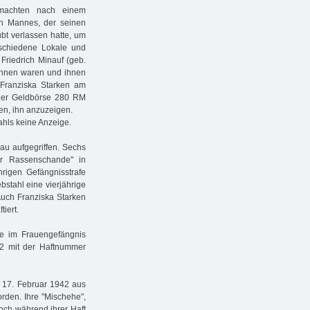
 machten nach einem
n Mannes, der seinen
ubt verlassen hatte, um
rschiedene Lokale und
Friedrich Minauf (geb.
dinnen waren und ihnen
 Franziska Starken am
 der Geldbörse 280 RM
en, ihn anzuzeigen.
ahls keine Anzeige.
au aufgegriffen. Sechs
ur Rassenschande" in
rigen Gefängnisstrafe
bstahl eine vierjährige
 Auch Franziska Starken
tiert.
ie im Frauengefängnis
942 mit der Haftnummer
m 17. Februar 1942 aus
rden. Ihre "Mischehe",
noch während ihrer Haft