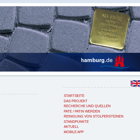
STARTSEITE
DAS PROJEKT
RECHERCHE UND QUELLEN
PATE / PATIN WERDEN
REINIGUNG VON STOLPERSTEINEN
STANDPUNKTE
AKTUELL
MOBILE APP