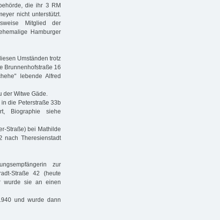
ebehörde, die ihr 3 RM
er nicht unterstützt.
gsweise Mitglied der
e ehemalige Hamburger
diesen Umständen trotz
die Brunnenhofstraße 16
hehe" lebende Alfred
 zu der Witwe Gäde.
 in die Peterstraße 33b
, Biographie siehe
er-Straße) bei Mathilde
42 nach Theresienstadt
ungsempfängerin zur
radt-Straße 42 (heute
r wurde sie an einen
r 1940 und wurde dann