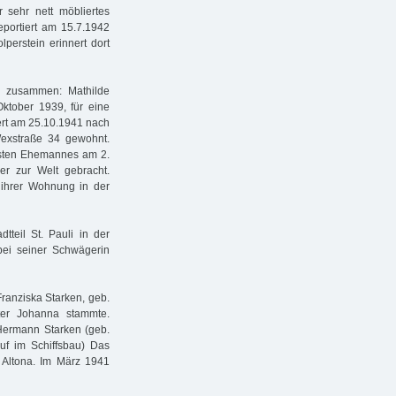
 sehr nett möbliertes
portiert am 15.7.1942
lperstein erinnert dort
ie zusammen: Mathilde
ktober 1939, für eine
iert am 25.10.1941 nach
Wexstraße 34 gewohnt.
rsten Ehemannes am 2.
r zur Welt gebracht.
 ihrer Wohnung in der
tteil St. Pauli in der
bei seiner Schwägerin
Franziska Starken, geb.
ter Johanna stammte.
 Hermann Starken (geb.
ruf im Schiffsbau) Das
 Altona. Im März 1941