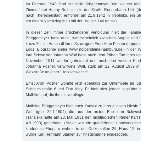
Im Februar 1940 fand Mathilde Brüggemeyer "ein kleines aber
Zimmer" bei Henny Rothstein in der Straße Reeperbahn 144. (de
nach Theresienstadt, ermordet am 21.9.1942 in Treblinka, ein Sto
vor einem Nachkriegsbau mit der Hausnr. 140 an sie)
In dieser Zeit immer drückenderer Verfolgung hielt die Famil
Brüggemeyer hatte auch, wahrscheinlich zwischen August und O
kurze Zeit im Haushalt ihres Schwagers Ernst Aron Posner (deport
Lodz, Biographie siehe www.stolpersteine-hamburg.de) in der 
Ihre Schwester Johanna Wolf hatte nach dem frühen Tod ihres e
November 1911 wieder geheiratet und noch drei weitere Kinde
Johanna Posner, verwitwete Wolf, starb am 22. August 1939 in
Wexstraße an einer "Herzschwäche".
Ernst Aron Posner wohnte jetzt ebenfalls zur Untermiete im Stad
Schmuckstraße 6 bei Elsa May. Er hielt sich jedoch tagsüber 
Mathilde auf, die ihn mit verpflegte.
Mathilde Brüggemeyer hielt auch Kontakt zu ihrer ältesten Nichte 
Wolf (geb. 25.1.1904), die aus der ersten Ehe ihrer Schwes
Franziska hatte am 23. Mai 1931 den nichtjüdischen Nieter Karl
4.9.1903) geheiratet. (Nieter war ein qualifizierter Handwerksbe
kinderlose Ehepaar wohnte in der Oelkersallee 25, Haus 12, in
wurde Karl Hermann Starken zur Kriegsmarine eingezogen.