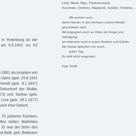
Łódź, Minsk, Riga, Theresienstadt,
Auschwitz, Chelmno, Majdanek, Sobibor, Treblinka ..
Wir suchen euch,
deren Namen in den Archiven und im Himmel
geschrieben sind.
Wir begegnen euch an Orten der Angst und
Verfolgung,
 in Rotenburg an der
wir erkennen euch in euren Kindern und Enkeln.
t am 6.6.1942 ins KZ
Die Steine sprechen von euch,
jeden Tag.
Ihr seid nicht vergessen.
Inge Grolle
.1881 als jüngstes von
es Gans (geb. 29.8.1841
hmidt (geb. 8.1.1847)
burtsort der Mutter,
873) und Selmar (geb.
Lina (geb. 28.2.1877)
ach ihrer Geburt.
 70 jüdische Familien,
ten lebten. Mathildes
. Er war der Sohn des
d Betti, geb. Bettmann