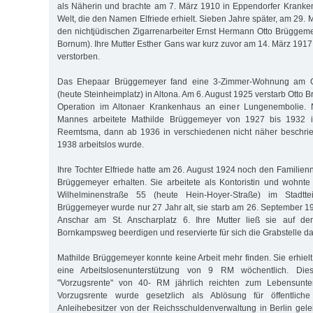
als Näherin und brachte am 7. März 1910 in Eppendorfer Kranke
Welt, die den Namen Elfriede erhielt. Sieben Jahre später, am 29. M
den nichtjüdischen Zigarrenarbeiter Ernst Hermann Otto Brüggeme
Bornum). Ihre Mutter Esther Gans war kurz zuvor am 14. März 1917
verstorben.
Das Ehepaar Brüggemeyer fand eine 3-Zimmer-Wohnung am Gu
(heute Steinheimplatz) in Altona. Am 6. August 1925 verstarb Otto
Operation im Altonaer Krankenhaus an einer Lungenembolie.
Mannes arbeitete Mathilde Brüggemeyer von 1927 bis 1932 in 
Reemtsma, dann ab 1936 in verschiedenen nicht näher beschrie
1938 arbeitslos wurde.
Ihre Tochter Elfriede hatte am 26. August 1924 noch den Familien
Brüggemeyer erhalten. Sie arbeitete als Kontoristin und wohnte
Wilhelminenstraße 55 (heute Hein-Hoyer-Straße) im Stadtteil
Brüggemeyer wurde nur 27 Jahr alt, sie starb am 26. September 1937
Anschar am St. Anscharplatz 6. Ihre Mutter ließ sie auf de
Bornkampsweg beerdigen und reservierte für sich die Grabstelle d
Mathilde Brüggemeyer konnte keine Arbeit mehr finden. Sie erhielt
eine Arbeitslosenunterstützung von 9 RM wöchentlich. Die
"Vorzugsrente" von 40- RM jährlich reichten zum Lebensunter
Vorzugsrente wurde gesetzlich als Ablösung für öffentliche 
Anleihebesitzer von der Reichsschuldenverwaltung in Berlin geleis