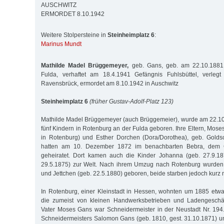
AUSCHWITZ
ERMORDET 8.10.1942
Weitere Stolpersteine in
Steinheimplatz 6
:
Marinus Mundt
Mathilde Madel Brüggemeyer,
geb. Gans, geb. am 22.10.1881
Fulda, verhaftet am 18.4.1941 Gefängnis Fuhlsbüttel, verleg
Ravensbrück, ermordet am 8.10.1942 in Auschwitz
Steinheimplatz 6
(früher Gustav-Adolf-Platz 123)
Mathilde Madel Brüggemeyer (auch Brüggemeier), wurde am 22.10
fünf Kindern in Rotenburg an der Fulda geboren. Ihre Eltern, Mos
in Rotenburg) und Esther Dorchen (Dora/Dorothea), geb. Goldsc
hatten am 10. Dezember 1872 im benachbarten Bebra, dem Ge
geheiratet. Dort kamen auch die Kinder Johanna (geb. 27.9.1
29.5.1875) zur Welt. Nach ihrem Umzug nach Rotenburg wurden 
und Jettchen (geb. 22.5.1880) geboren, beide starben jedoch kurz n
In Rotenburg, einer Kleinstadt in Hessen, wohnten um 1885 etwa
die zumeist von kleinen Handwerksbetrieben und Ladengeschäf
Vater Moses Gans war Schneidermeister in der Neustadt Nr. 194
Schneidermeisters Salomon Gans (geb. 1810, gest. 31.10.1871) un