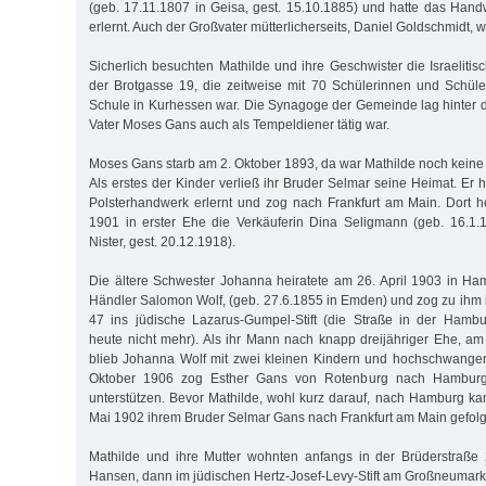
(geb. 17.11.1807 in Geisa, gest. 15.10.1885) und hatte das Han
erlernt. Auch der Großvater mütterlicherseits, Daniel Goldschmidt, 
Sicherlich besuchten Mathilde und ihre Geschwister die Israeliti
der Brotgasse 19, die zeitweise mit 70 Schülerinnen und Schüle
Schule in Kurhessen war. Die Synagoge der Gemeinde lag hinter
Vater Moses Gans auch als Tempeldiener tätig war.
Moses Gans starb am 2. Oktober 1893, da war Mathilde noch keine 
Als erstes der Kinder verließ ihr Bruder Selmar seine Heimat. Er 
Polsterhandwerk erlernt und zog nach Frankfurt am Main. Dort h
1901 in erster Ehe die Verkäuferin Dina Seligmann (geb. 16.1.
Nister, gest. 20.12.1918).
Die ältere Schwester Johanna heiratete am 26. April 1903 in H
Händler Salomon Wolf, (geb. 27.6.1855 in Emden) und zog zu ihm i
47 ins jüdische Lazarus-Gumpel-Stift (die Straße in der Hambur
heute nicht mehr). Als ihr Mann nach knapp dreijähriger Ehe, am 
blieb Johanna Wolf mit zwei kleinen Kindern und hochschwanger
Oktober 1906 zog Esther Gans von Rotenburg nach Hamburg,
unterstützen. Bevor Mathilde, wohl kurz darauf, nach Hamburg ka
Mai 1902 ihrem Bruder Selmar Gans nach Frankfurt am Main gefolg
Mathilde und ihre Mutter wohnten anfangs in der Brüderstraße 
Hansen, dann im jüdischen Hertz-Josef-Levy-Stift am Großneumarkt