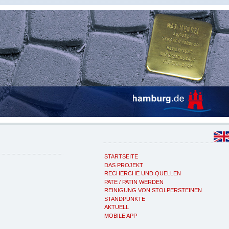
STARTSEITE
DAS PROJEKT
RECHERCHE UND QUELLEN
PATE / PATIN WERDEN
REINIGUNG VON STOLPERSTEINEN
STANDPUNKTE
AKTUELL
MOBILE APP