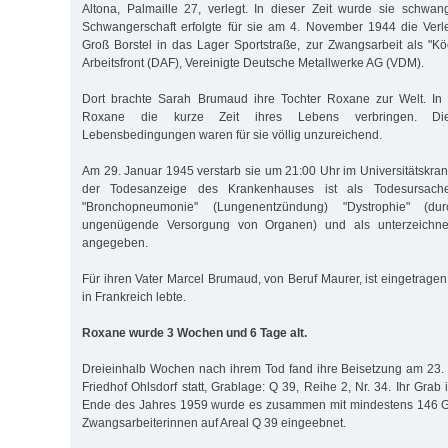
Altona, Palmaille 27, verlegt. In dieser Zeit wurde sie schwan
Schwangerschaft erfolgte für sie am 4. November 1944 die Ve
Groß Borstel in das Lager Sportstraße, zur Zwangsarbeit als "Kö
Arbeitsfront (DAF), Vereinigte Deutsche Metallwerke AG (VDM).
Dort brachte Sarah Brumaud ihre Tochter Roxane zur Welt. In
Roxane die kurze Zeit ihres Lebens verbringen. Di
Lebensbedingungen waren für sie völlig unzureichend.
Am 29. Januar 1945 verstarb sie um 21:00 Uhr im Universitätskra
der Todesanzeige des Krankenhauses ist als Todesursache 
"Bronchopneumonie" (Lungenentzündung) "Dystrophie" (du
ungenügende Versorgung von Organen) und als unterzeichne
angegeben.
Für ihren Vater Marcel Brumaud, von Beruf Maurer, ist eingetragen,
in Frankreich lebte.
Roxane wurde 3 Wochen und 6 Tage alt.
Dreieinhalb Wochen nach ihrem Tod fand ihre Beisetzung am 23.
Friedhof Ohlsdorf statt, Grablage: Q 39, Reihe 2, Nr. 34. Ihr Grab 
Ende des Jahres 1959 wurde es zusammen mit mindestens 146 G
Zwangsarbeiterinnen auf Areal Q 39 eingeebnet.