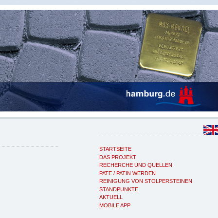
STARTSEITE
DAS PROJEKT
RECHERCHE UND QUELLEN
PATE / PATIN WERDEN
REINIGUNG VON STOLPERSTEINEN
STANDPUNKTE
AKTUELL
MOBILE APP