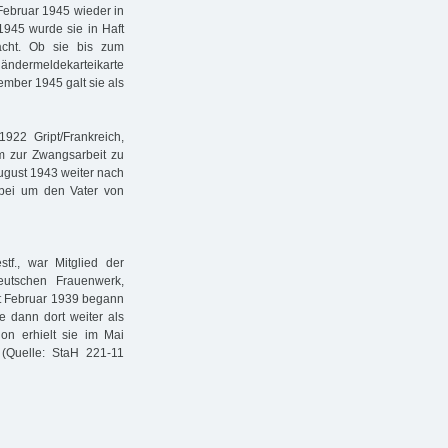
Februar 1945 wieder in
1945 wurde sie in Haft
cht. Ob sie bis zum
ländermeldekarteikarte
ember 1945 galt sie als
922 Gript/Frankreich,
m zur Zwangsarbeit zu
ugust 1943 weiter nach
bei um den Vater von
tf., war Mitglied der
eutschen Frauenwerk,
it Februar 1939 begann
te dann dort weiter als
ion erhielt sie im Mai
 (Quelle: StaH 221-11