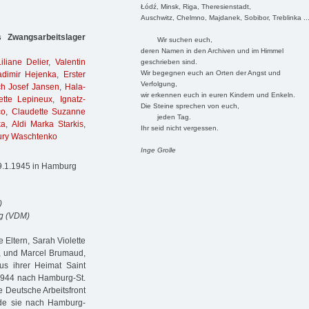
Łódź, Minsk, Riga, Theresienstadt,
Auschwitz, Chelmno, Majdanek, Sobibor, Treblinka ..
Zwangsarbeitslager
Wir suchen euch,
deren Namen in den Archiven und im Himmel
Liliane Delier
,
Valentin
geschrieben sind.
Wir begegnen euch an Orten der Angst und
adimir Hejenka
,
Erster
Verfolgung,
ich Josef Jansen
,
Hala-
wir erkennen euch in euren Kindern und Enkeln.
ette Lepineux
,
Ignatz-
Die Steine sprechen von euch,
co
,
Claudette Suzanne
jeden Tag.
ka
,
Aldi Marka Starkis
,
Ihr seid nicht vergessen.
ury Waschtenko
Inge Grolle
9.1.1945 in Hamburg
)
rg (VDM)
Eltern, Sarah Violette
d, und Marcel Brumaud,
s ihrer Heimat Saint
 1944 nach Hamburg-St.
e Deutsche Arbeitsfront
rde sie nach Hamburg-