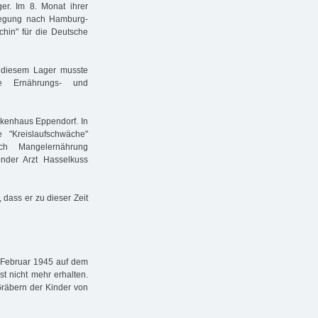
ger. Im 8. Monat ihrer
rlegung nach Hamburg-
chin" für die Deutsche
 diesem Lager musste
e Ernährungs- und
nkenhaus Eppendorf. In
"Kreislaufschwäche"
rch Mangelernährung
nder Arzt Hasselkuss
 dass er zu dieser Zeit
 Februar 1945 auf dem
ist nicht mehr erhalten.
räbern der Kinder von