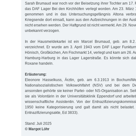
Sarah Brumaud war noch vor der Beisetzung ihrer Tochter am 17. 
das DAF Lager Bei den Kirchhöfen verlegt worden. Am 23. März 
genommen und in das Untersuchungsgefängnis Altona verbra
Kriegsende dort einsaß, kann aus den Aufzeichnungen in der Aus
nicht ersehen werden. Der Haftgrund ist nicht vermerkt. Am 29. Nov
unbekannt verzogen.
In der Hausmeldekartei ist ein Marcel Brumaud, geb. am 8.2.1
verzeichnet. Er wurde am 3. April 1943 vom DAF Lager Funktur
Hönisch, Großküchen, Am Fischmarkt 14, verlegt und kam am 26. A
Hamburg-Harburg in das Lager Lagerstraße. Es könnte sich da
Roxane handeln.
Erläuterung:
Eleonore Hasselkuss, Ärztin, geb. am 6.3.1913 in Bochum/Wes
Nationalsozialistischen Volkswohlfahrt (NSV) und bei dem D
ansonsten gehörte sie keiner Partei- oder NS-Organisation an. Se
sie als Volontärin in der Universitätsklinik Eppendorf und arbeite
wissenschaftliche Assistentin. Von der Entnazifizierungskommiss
1950 keine Kategorisierung und galt damit als nicht belastet.
Entnazifizierungsakte, Ed 3833).
Stand: Juli 2025
© Margot Löhr