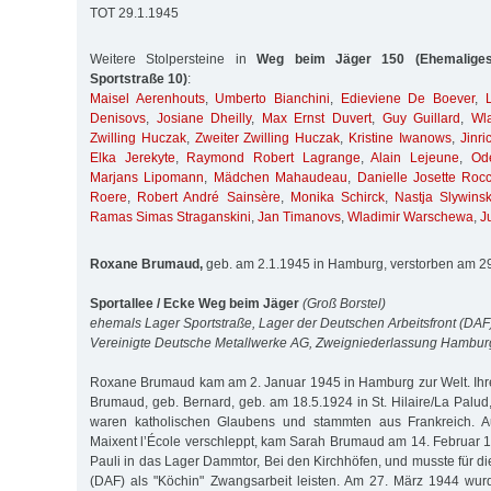
TOT 29.1.1945
Weitere Stolpersteine in
Weg beim Jäger 150 (Ehemaliges 
Sportstraße 10)
:
Maisel Aerenhouts
,
Umberto Bianchini
,
Edieviene De Boever
,
Denisovs
,
Josiane Dheilly
,
Max Ernst Duvert
,
Guy Guillard
,
Wl
Zwilling Huczak
,
Zweiter Zwilling Huczak
,
Kristine Iwanows
,
Jinr
Elka Jerekyte
,
Raymond Robert Lagrange
,
Alain Lejeune
,
Od
Marjans Lipomann
,
Mädchen Mahaudeau
,
Danielle Josette Roc
Roere
,
Robert André Sainsère
,
Monika Schirck
,
Nastja Slywins
Ramas Simas Straganskini
,
Jan Timanovs
,
Wladimir Warschewa
,
J
Roxane Brumaud,
geb. am 2.1.1945 in Hamburg, verstorben am 2
Sportallee / Ecke Weg beim Jäger
(Groß Borstel)
ehemals Lager Sportstraße, Lager der Deutschen Arbeitsfront (DAF
Vereinigte Deutsche Metallwerke AG, Zweigniederlassung Hambu
Roxane Brumaud kam am 2. Januar 1945 in Hamburg zur Welt. Ihre 
Brumaud, geb. Bernard, geb. am 18.5.1924 in St. Hilaire/La Palu
waren katholischen Glaubens und stammten aus Frankreich. Au
Maixent l’École verschleppt, kam Sarah Brumaud am 14. Februar
Pauli in das Lager Dammtor, Bei den Kirchhöfen, und musste für di
(DAF) als "Köchin" Zwangsarbeit leisten. Am 27. März 1944 wu