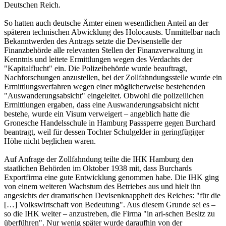
Deutschen Reich.
So hatten auch deutsche Ämter einen wesentlichen Anteil an der
späteren technischen Abwicklung des Holocausts. Unmittelbar nach
Bekanntwerden des Antrags setzte die Devisenstelle der
Finanzbehörde alle relevanten Stellen der Finanzverwaltung in
Kenntnis und leitete Ermittlungen wegen des Verdachts der
"Kapitalflucht" ein. Die Polizeibehörde wurde beauftragt,
Nachforschungen anzustellen, bei der Zollfahndungsstelle wurde ein
Ermittlungsverfahren wegen einer möglicherweise bestehenden
"Auswanderungsabsicht" eingeleitet. Obwohl die polizeilichen
Ermittlungen ergaben, dass eine Auswanderungsabsicht nicht
bestehe, wurde ein Visum verweigert – angeblich hatte die
Gronesche Handelsschule in Hamburg Passsperre gegen Burchard
beantragt, weil für dessen Tochter Schulgelder in geringfügiger
Höhe nicht beglichen waren.
Auf Anfrage der Zollfahndung teilte die IHK Hamburg den
staatlichen Behörden im Oktober 1938 mit, dass Burchards
Exportfirma eine gute Entwicklung genommen habe. Die IHK ging
von einem weiteren Wachstum des Betriebes aus und hielt ihn
angesichts der dramatischen Devisenknappheit des Reiches: "für die
[…] Volkswirtschaft von Bedeutung". Aus diesem Grunde sei es –
so die IHK weiter – anzustreben, die Firma "in ari-schen Besitz zu
überführen". Nur wenig später wurde daraufhin von der