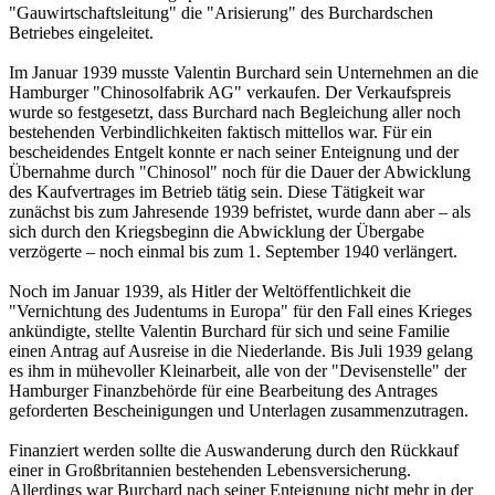
"Gauwirtschaftsleitung" die "Arisierung" des Burchardschen
Betriebes eingeleitet.
Im Januar 1939 musste Valentin Burchard sein Unternehmen an die
Hamburger "Chinosolfabrik AG" verkaufen. Der Verkaufspreis
wurde so festgesetzt, dass Burchard nach Begleichung aller noch
bestehenden Verbindlichkeiten faktisch mittellos war. Für ein
bescheidendes Entgelt konnte er nach seiner Enteignung und der
Übernahme durch "Chinosol" noch für die Dauer der Abwicklung
des Kaufvertrages im Betrieb tätig sein. Diese Tätigkeit war
zunächst bis zum Jahresende 1939 befristet, wurde dann aber – als
sich durch den Kriegsbeginn die Abwicklung der Übergabe
verzögerte – noch einmal bis zum 1. September 1940 verlängert.
Noch im Januar 1939, als Hitler der Weltöffentlichkeit die
"Vernichtung des Judentums in Europa" für den Fall eines Krieges
ankündigte, stellte Valentin Burchard für sich und seine Familie
einen Antrag auf Ausreise in die Niederlande. Bis Juli 1939 gelang
es ihm in mühevoller Kleinarbeit, alle von der "Devisenstelle" der
Hamburger Finanzbehörde für eine Bearbeitung des Antrages
geforderten Bescheinigungen und Unterlagen zusammenzutragen.
Finanziert werden sollte die Auswanderung durch den Rückkauf
einer in Großbritannien bestehenden Lebensversicherung.
Allerdings war Burchard nach seiner Enteignung nicht mehr in der