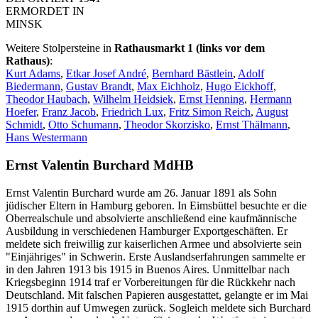
ERMORDET IN
MINSK
Weitere Stolpersteine in
Rathausmarkt 1 (links vor dem
Rathaus)
:
Kurt Adams
,
Etkar Josef André
,
Bernhard Bästlein
,
Adolf
Biedermann
,
Gustav Brandt
,
Max Eichholz
,
Hugo Eickhoff
,
Theodor Haubach
,
Wilhelm Heidsiek
,
Ernst Henning
,
Hermann
Hoefer
,
Franz Jacob
,
Friedrich Lux
,
Fritz Simon Reich
,
August
Schmidt
,
Otto Schumann
,
Theodor Skorzisko
,
Ernst Thälmann
,
Hans Westermann
Ernst Valentin Burchard MdHB
Ernst Valentin Burchard wurde am 26. Januar 1891 als Sohn
jüdischer Eltern in Hamburg geboren. In Eimsbüttel besuchte er die
Oberrealschule und absolvierte anschließend eine kaufmännische
Ausbildung in verschiedenen Hamburger Exportgeschäften. Er
meldete sich freiwillig zur kaiserlichen Armee und absolvierte sein
"Einjähriges" in Schwerin. Erste Auslandserfahrungen sammelte er
in den Jahren 1913 bis 1915 in Buenos Aires. Unmittelbar nach
Kriegsbeginn 1914 traf er Vorbereitungen für die Rückkehr nach
Deutschland. Mit falschen Papieren ausgestattet, gelangte er im Mai
1915 dorthin auf Umwegen zurück. Sogleich meldete sich Burchard