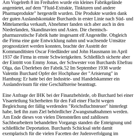
Am Vogelreth 8 im Freihafen wurde ein kleines Fabrikgelände
angemietet, auf dem "Fluid-Extrakte, Tinkturen und andere
Pharmaprodukte" hergestellt wurden. Die Produkte wurden dank
der guten Auslandskontakte Burchards in erster Linie nach Süd- und
Mittelamerika verkauft, Abnehmer fanden sich aber auch in den
Niederlanden, Skandinavien und Asien. Die chemisch-
pharmazeutische Fabrik hatte insgesamt elf Angestellte. Obgleich
die Firma eine gute Entwicklung nahm und wachsende Umsätze
prognostiziert werden konnten, brachte der Austritt der
Kommanditisten Oscar Friedländer und John Hausmann im April
1937 die Firma in ernste Schwierigkeiten. Schließlich sicherte aber
der Eintritt von Emmy Jonas, der Schwester von Burchards Ehefrau
Olga, das Überleben der Fabrik.52 Im September 1938 wurde
Valentin Burchard Opfer der Hochphase der "Arisierung" in
Hamburg: Er hatte bei der Industrie- und Handelskammer ein
Auslandsvisum für eine Geschäftsreise beantragt.
Eine Anfrage der IHK bei der Finanzbehörde, ob Burchard bei einer
Visaerteilung Sicherheiten für den Fall einer Flucht wegen
Begleichung der fällig werdenden "Reichsfluchtsteuer" hinterlegt
habe, ließ ihn zum Ziel behördlicher Zwangsmaßnahmen werden.
Am Ende dieses von vielen Dienststellen und zahllosen
Sachbearbeitern behandelten Vorgangs standen die Enteignung und
schließliche Deportation. Burchards Schicksal steht damit
exemplarisch für die vielen Facetten der Judenverfolgung im