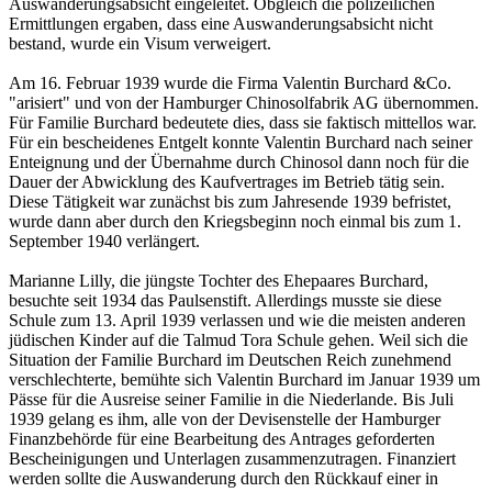
Auswanderungsabsicht eingeleitet. Obgleich die polizeilichen
Ermitt­lungen ergaben, dass eine Auswanderungsabsicht nicht
bestand, wurde ein Visum verweigert.
Am 16. Februar 1939 wurde die Firma Valentin Burchard &Co.
"arisiert" und von der Ham­burger Chinosolfabrik AG übernommen.
Für Familie Burchard bedeutete dies, dass sie faktisch mittellos war.
Für ein bescheidenes Entgelt konnte Valentin Burchard nach seiner
Ent­eig­nung und der Übernahme durch Chinosol dann noch für die
Dauer der Abwicklung des Kauf­ver­trages im Betrieb tätig sein.
Diese Tätigkeit war zunächst bis zum Jahresende 1939 befristet,
wurde dann aber durch den Kriegsbeginn noch einmal bis zum 1.
September 1940 verlängert.
Marianne Lilly, die jüngste Tochter des Ehepaares Burchard,
besuchte seit 1934 das Paul­sen­stift. Allerdings musste sie diese
Schule zum 13. April 1939 verlassen und wie die meisten an­deren
jüdischen Kinder auf die Talmud Tora Schule gehen. Weil sich die
Situation der Familie Burchard im Deutschen Reich zunehmend
verschlechterte, bemühte sich Valentin Burchard im Januar 1939 um
Pässe für die Ausreise seiner Familie in die Niederlande. Bis Juli
1939 gelang es ihm, alle von der Devisenstelle der Hamburger
Finanz­behörde für eine Bearbeitung des Antrages ge­forderten
Bescheinigungen und Unter­lagen zusammenzutragen. Finanziert
werden sollte die Aus­wanderung durch den Rückkauf einer in