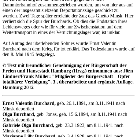
Dammtorbahnhof zusammengetrieben wurden, um von hier aus auf
einen der insgesamt siebzehn Deportationszüge geschickt zu
werden. Zwei Tage später erreichte der Zug das Ghetto Minsk. Hier
verliert sich die Spur der Burchards. Ob dies die Endstation ihres
Leidensweges oder wie für viele nur Zwischenstation auf dem
Weitertransport in eines der Vernichtungslager war, ist unklar.
Auf Antrag des überlebenden Sohnes wurde Ernst Valentin
Burchard nach dem Krieg für tot erklärt. Das Todesdatum wurde auf
den 8. Mai 1945 festgelegt.
© Text mit freundlicher Genehmigung der Bürgerschaft der
Freien und Hansestadt Hamburg (Hrsg.) entnommen aus: Jörn
Lindner/Frank Müller: "Mitglieder der Bürgerschaft – Opfer
totalitärer Verfolgung", 3., überarbeitete und ergänzte Auflage,
Hamburg 2012
Ernst Valentin Burchard,
geb. 26.1.1891, am 8.11.1941 nach
Minsk deportiert
Olga Burchard,
geb. Jonas, geb. 15.6.1894, am 8.11.1941 nach
Minsk deportiert
Gabriele Olga Burchard,
geb. 23.3.1923, am 8.11.1941 nach
Minsk deportiert
Marianne Lilly Burchard,
geb. 3.4.1928, am 8.11.1941 nach