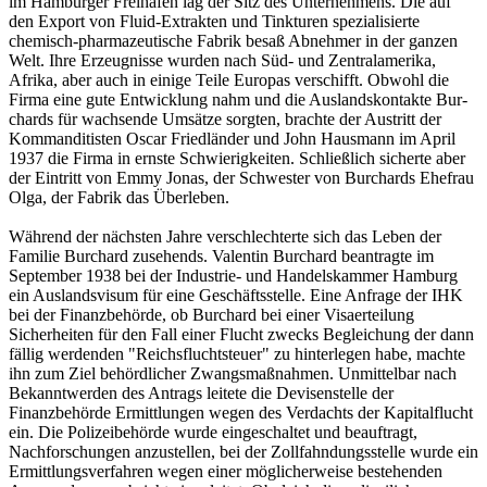
im Hamburger Frei­hafen lag der Sitz des Unter­nehmens. Die auf
den Export von Fluid-Extrakten und Tinkturen spezialisierte
chemisch-pharmazeutische Fabrik besaß Abnehmer in der ganzen
Welt. Ihre Er­zeug­nisse wurden nach Süd- und Zentralamerika,
Afrika, aber auch in einige Teile Europas verschifft. Obwohl die
Firma eine gute Entwicklung nahm und die Auslandskontakte Bur­
chards für wachsende Um­sätze sorgten, brachte der Austritt der
Kommanditisten Oscar Friedl­änder und John Haus­mann im April
1937 die Firma in ernste Schwierigkeiten. Schließlich sicherte aber
der Eintritt von Emmy Jonas, der Schwester von Burchards Ehefrau
Olga, der Fabrik das Überleben.
Während der nächsten Jahre verschlechterte sich das Leben der
Familie Burchard zusehends. Valentin Burchard beantragte im
September 1938 bei der Industrie- und Handelskammer Hamburg
ein Auslandsvisum für eine Geschäftsstelle. Eine Anfrage der IHK
bei der Finanz­be­hörde, ob Burchard bei einer Visaerteilung
Sicherheiten für den Fall einer Flucht zwecks Be­gleichung der dann
fällig werdenden "Reichsfluchtsteuer" zu hinterlegen habe, machte
ihn zum Ziel behördlicher Zwangsmaßnahmen. Unmittelbar nach
Bekanntwerden des Antrags leitete die Devisenstelle der
Finanzbehörde Ermittlungen wegen des Verdachts der Kapital­flucht
ein. Die Polizeibehörde wurde eingeschaltet und beauftragt,
Nachforschungen anzustellen, bei der Zollfahndungsstelle wurde ein
Ermittlungsverfahren wegen einer möglicherweise be­stehenden