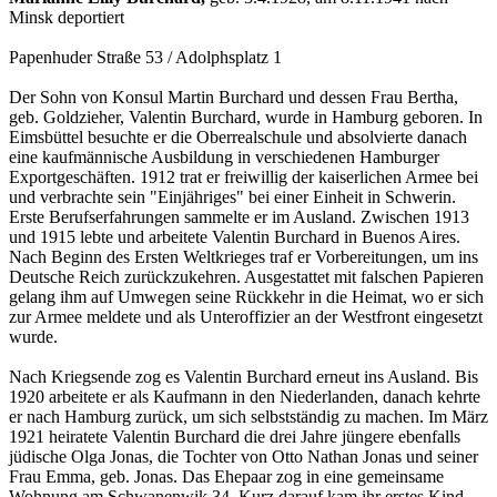
Minsk deportiert
Papenhuder Straße 53 / Adolphsplatz 1
Der Sohn von Konsul Martin Burchard und dessen Frau Bertha,
geb. Goldzieher, Valentin Bur­chard, wurde in Hamburg geboren. In
Eimsbüttel besuchte er die Oberrealschule und absolvierte danach
eine kaufmännische Ausbildung in verschiedenen Hamburger
Exportge­schäf­ten. 1912 trat er freiwillig der kaiserlichen Armee bei
und verbrachte sein "Einjähriges" bei einer Ein­heit in Schwerin.
Erste Berufserfahrungen sammelte er im Ausland. Zwischen 1913
und 1915 lebte und arbeitete Valentin Burchard in Buenos Aires.
Nach Beginn des Ersten Welt­­krieges traf er Vorbereitungen, um ins
Deutsche Reich zurückzukehren. Ausgestattet mit fal­schen Papieren
gelang ihm auf Umwegen seine Rückkehr in die Heimat, wo er sich
zur Armee meldete und als Unteroffizier an der Westfront eingesetzt
wurde.
Nach Kriegsende zog es Valentin Burchard erneut ins Ausland. Bis
1920 arbeitete er als Kauf­mann in den Niederlanden, danach kehrte
er nach Hamburg zurück, um sich selbstständig zu machen. Im März
1921 heiratete Valentin Burchard die drei Jahre jüngere ebenfalls
jüdische Olga Jonas, die Tochter von Otto Nathan Jonas und seiner
Frau Emma, geb. Jonas. Das Ehe­paar zog in eine gemeinsame
Wohnung am Schwanenwik 34. Kurz darauf kam ihr erstes Kind,