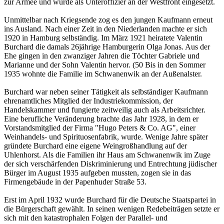
zur Armee und wurde als Unteroffizier an der Westfront eingesetzt.
Unmittelbar nach Kriegsende zog es den jungen Kaufmann erneut
ins Ausland. Nach einer Zeit in den Niederlanden machte er sich
1920 in Hamburg selbständig. Im März 1921 heiratete Valentin
Burchard die damals 26jährige Hamburgerin Olga Jonas. Aus der
Ehe gingen in den zwanziger Jahren die Töchter Gabriele und
Marianne und der Sohn Valentin hervor. (50 Bis in den Sommer
1935 wohnte die Familie im Schwanenwik an der Außenalster.
Burchard war neben seiner Tätigkeit als selbständiger Kaufmann
ehrenamtliches Mitglied der Industriekommission, der
Handelskammer und fungierte zeitweilig auch als Arbeitsrichter.
Eine berufliche Veränderung brachte das Jahr 1928, in dem er
Vorstandsmitglied der Firma "Hugo Peters & Co. AG", einer
Weinhandels- und Spirituosenfabrik, wurde. Wenige Jahre später
gründete Burchard eine eigene Weingroßhandlung auf der
Uhlenhorst. Als die Familien ihr Haus am Schwanenwik im Zuge
der sich verschärfenden Diskriminierung und Entrechtung jüdischer
Bürger im August 1935 aufgeben mussten, zogen sie in das
Firmengebäude in der Papenhuder Straße 53.
Erst im April 1932 wurde Burchard für die Deutsche Staatspartei in
die Bürgerschaft gewählt. In seinen wenigen Redebeiträgen setzte er
sich mit den katastrophalen Folgen der Parallel- und