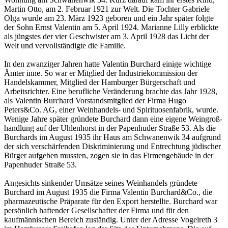
Martin Otto, am 2. Februar 1921 zur Welt. Die Tochter Gabriele
Olga wurde am 23. März 1923 geboren und ein Jahr später folgte
der Sohn Ernst Valentin am 5. April 1924. Mari­an­ne Lilly erblickte
als jüngstes der vier Geschwister am 3. April 1928 das Licht der
Welt und vervollständigte die Familie.
In den zwanziger Jahren hatte Valentin Burchard einige wichtige
Ämter inne. So war er Mit­glied der Industriekommission der
Handelskammer, Mitglied der Hamburger Bürgerschaft und
Arbeitsrichter. Eine berufliche Veränderung brachte das Jahr 1928,
als Valen­tin Burchard Vorstandsmitglied der Firma Hugo
Peters&Co. AG, einer Weinhandels- und Spirituosenfabrik, wur­de.
We­ni­ge Jahre später gründete Burchard dann eine eigene Wein­groß­­
handlung auf der Uhlenhorst in der Papenhuder Straße 53. Als die
Burchards im August 1935 ihr Haus am Schwa­nen­wik 34 aufgrund
der sich verschärfenden Diskrimi­nie­rung und Entrechtung jüdischer
Bürger aufgeben mussten, zo­gen sie in das Firmengebäude in der
Papenhuder Straße 53.
Angesichts sinkender Umsätze seines Weinhandels gründete
Burchard im August 1935 die Firma Valentin Burchard&Co., die
pharmazeutische Präparate für den Export herstellte. Bur­­­chard war
persönlich haftender Gesellschafter der Firma und für den
kaufmännischen Be­reich zuständig. Unter der Adresse Vogelreth 3