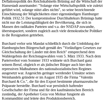
Deflationspolitik des Reichskabinetts Brüning auf die Wirtschaft der
Hansestadt auseinander: "Solange eine Wirtschaftspolitik wie zuletzt
geführt wird, solange nützt alles nichts", so seine bezeichnende
Einschätzung der Möglichkeiten einer eigenständigen Hamburger
Politik 1932.51 Der kompromisslose Durchhaltekurs Brünings hatte
nicht nur die Leistungsfähigkeit der Bevölkerung, die sich in
Massen den radikalen Parteien und v.a. der NSDAP zuwandte,
überstrapaziert, sondern zugleich auch viele demokratische Politiker
in die Resignation getrieben.
Burchard verlor sein Mandat schließlich durch die Umbildung der
Hamburgischen Bürgerschaft gemäß des "Vorläufigen Gesetzes zur
Gleichschaltung der Länder mit dem Reich" entsprechend dem
Wahlergebnis der Reichstagswahlen vom 5. März 1933. Nach dem
Parteiverbot vom Sommer 1933 widmete sich Burchard ganz
seinem Beruf, obgleich er als jüdischer Bürger auch hier den
repressiven Maßnahmen des nationalsozialistischen Regimes
ausgesetzt war. Angesichts geringer werdender Umsätze seines
Weinhandels gründete er im August 1935 die Firma "Valentin
Burchard & Co.", die für den Export bestimmte pharmazeutische
Präparate herstellte. Burchard war persönlich haftender
Gesellschafter der Firma und für den kaufmännischen Bereich
zuständig, der Apotheker Geza von Molnar fungierte als
Kommanditist und leitete den Produktionsbereich.