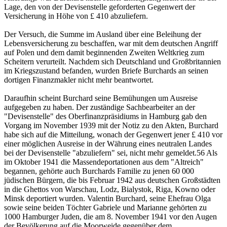
Lage, den von der Devisenstelle geforderten Gegenwert der
Versicherung in Höhe von £ 410 abzuliefern.
Der Versuch, die Summe im Ausland über eine Beleihung der
Lebensversicherung zu beschaffen, war mit dem deutschen Angriff
auf Polen und dem damit beginnenden Zweiten Weltkrieg zum
Scheitern verurteilt. Nachdem sich Deutschland und Großbritannien
im Kriegszustand befanden, wurden Briefe Burchards an seinen
dortigen Finanzmakler nicht mehr beantwortet.
Daraufhin scheint Burchard seine Bemühungen um Ausreise
aufgegeben zu haben. Der zuständige Sachbearbeiter an der
"Devisenstelle" des Oberfinanzpräsidiums in Hamburg gab den
Vorgang im November 1939 mit der Notiz zu den Akten, Burchard
habe sich auf die Mitteilung, wonach der Gegenwert jener £ 410 vor
einer möglichen Ausreise in der Währung eines neutralen Landes
bei der Devisenstelle "abzuliefern" sei, nicht mehr gemeldet.56 Als
im Oktober 1941 die Massendeportationen aus dem "Altreich"
begannen, gehörte auch Burchards Familie zu jenen 60 000
jüdischen Bürgern, die bis Februar 1942 aus deutschen Großstädten
in die Ghettos von Warschau, Lodz, Bialystok, Riga, Kowno oder
Minsk deportiert wurden. Valentin Burchard, seine Ehefrau Olga
sowie seine beiden Töchter Gabriele und Marianne gehörten zu
1000 Hamburger Juden, die am 8. November 1941 vor den Augen
der Bevölkerung auf die Moorweide gegenüber dem