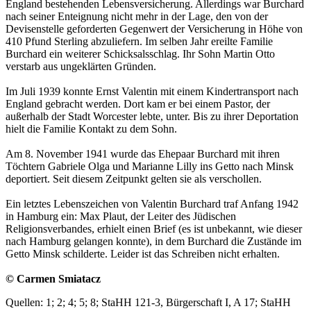
England bestehenden Le­bens­versicherung. Aller­dings war Burchard
nach seiner Ent­eignung nicht mehr in der Lage, den von der
Devisenstelle geforderten Gegenwert der Versicherung in Höhe von
410 Pfund Ster­ling abzuliefern. Im selben Jahr ereilte Familie
Burchard ein weiterer Schicksalsschlag. Ihr Sohn Martin Otto
verstarb aus ungeklärten Gründen.
Im Juli 1939 konnte Ernst Valentin mit einem Kindertransport nach
England gebracht werden. Dort kam er bei einem Pastor, der
außerhalb der Stadt Worcester lebte, unter. Bis zu ihrer Deportation
hielt die Familie Kontakt zu dem Sohn.
Am 8. November 1941 wurde das Ehepaar Burchard mit ihren
Töchtern Gabriele Olga und Ma­rianne Lilly ins Getto nach Minsk
deportiert. Seit diesem Zeitpunkt gelten sie als verschollen.
Ein letztes Lebenszeichen von Valentin Burchard traf Anfang 1942
in Hamburg ein: Max Plaut, der Leiter des Jüdischen
Religionsverbandes, erhielt einen Brief (es ist unbekannt, wie dieser
nach Hamburg gelangen konnte), in dem Burchard die Zustände im
Getto Minsk schilderte. Leider ist das Schreiben nicht erhalten.
© Carmen Smiatacz
Quellen: 1; 2; 4; 5; 8; StaHH 121-3, Bürgerschaft I, A 17; StaHH