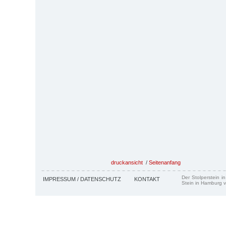
druckansicht
/
Seitenanfang
Der Stolperstein i
IMPRESSUM / DATENSCHUTZ
KONTAKT
Stein in Hamburg v