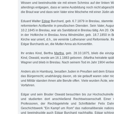
Wissen und beeindruckte sie mit einem Schmiss auf der linken W
allerdings entgegen, dass er seine Ausbildung noch nicht abgeschl
die Braut war und dass sein Vater eine Mischehe mit einer Jüdin ab
Eduard Walter
Edgar
Burchard, geb. 6.7.1879 in Breslau, stammte 
reformierten Arztfamilie in preußischen Diensten. Sein Vater, Augu
10.2.1845 in Breslau, war als Sanitätsrat in Breslau tätig. Am 20. O
in der Hofkirche in Breslau Anna Windmüller, geb. 18.7.1850 in B
Kirche war uniert, d.h., sie vereinte Lutheraner und Reformierte. I
Edgar Burchards an, die Mutter Anna als Konvertitin.
Ihr erstes Kind, Bertha
Martha
, geb. 28.10.1875, blieb die einzi
Kind, Oswald, wurde am 16.1.1883 geboren. (Martha heiratete spä
Wagner und blieb in Breslau. Nach seinem Tod im Jahr 1904 verliert
Anders als in Hamburg, besaßen Juden in Preußen seit dem Erlas
das Bürgerrecht, unabhängig davon, ob sie getauft waren oder nic
und Militär standen ihnen alle Berufe offen. Viele wurden Ärzte, w
Vorfahren.
Edgar und sein Bruder Oswald besuchten bis zur Hochschulreife
und studierten dort anschließend Rechtswissenschaft. Einer
Professoren, der Rechtsgelehrte und Schriftsteller Felix Da
Geschichtswerk "Ein Kampf um Rom" das nationalliberale nation
und beeindruckte auch Edgar Burchard nachhaltig. Edgar schloss 