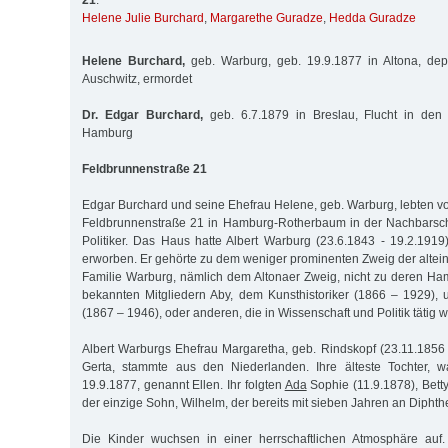
21
:
Helene Julie Burchard
,
Margarethe Guradze
,
Hedda Guradze
Helene Burchard,
geb. Warburg, geb. 19.9.1877 in Altona, depo
Auschwitz, ermordet
Dr. Edgar Burchard,
geb. 6.7.1879 in Breslau, Flucht in den
Hamburg
Feldbrunnenstraße 21
Edgar Burchard und seine Ehefrau Helene, geb. Warburg, lebten vo
Feldbrunnenstraße 21 in Hamburg-Rotherbaum in der Nachbarscha
Politiker. Das Haus hatte Albert Warburg (23.6.1843 - 19.2.1919
erworben. Er gehörte zu dem weniger prominenten Zweig der alte
Familie Warburg, nämlich dem Altonaer Zweig, nicht zu deren Ham
bekannten Mitgliedern Aby, dem Kunsthistoriker (1866 – 1929),
(1867 – 1946), oder anderen, die in Wissenschaft und Politik tätig 
Albert Warburgs Ehefrau Margaretha, geb. Rindskopf (23.11.1856 
Gerta, stammte aus den Niederlanden. Ihre älteste Tochter, 
19.9.1877, genannt Ellen. Ihr folgten
Ada
Sophie (11.9.1878), Bett
der einzige Sohn, Wilhelm, der bereits mit sieben Jahren an Diphthe
Die Kinder wuchsen in einer herrschaftlichen Atmosphäre auf.