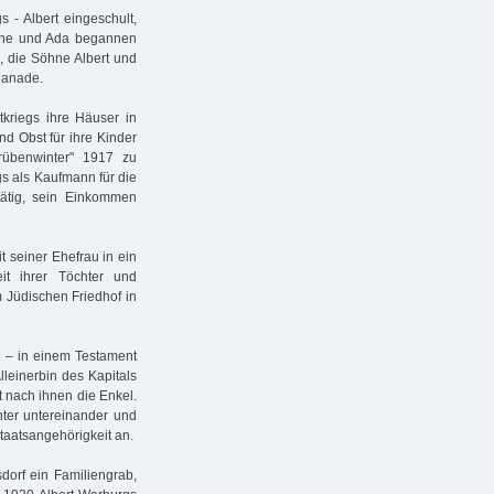
- Albert eingeschult,
lene und Ada begannen
, die Söhne Albert und
lanade.
kriegs ihre Häuser in
nd Obst für ihre Kinder
rübenwinter" 1917 zu
s als Kaufmann für die
tätig, sein Einkommen
t seiner Ehefrau in ein
t ihrer Töchter und
 Jüdischen Friedhof in
e – in einem Testament
lleinerbin des Kapitals
 nach ihnen die Enkel.
hter untereinander und
taatsangehörigkeit an.
dorf ein Familiengrab,