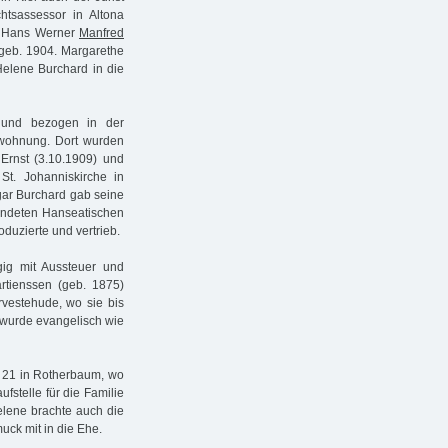
htsassessor in Altona
n Hans Werner
Manfred
 geb. 1904. Margarethe
elene Burchard in die
 und bezogen in der
wohnung. Dort wurden
Ernst (3.10.1909) und
t. Johanniskirche in
dgar Burchard gab seine
ründeten Hanseatischen
uzierte und vertrieb.
gig mit Aussteuer und
rtienssen (geb. 1875)
rvestehude, wo sie bis
 wurde evangelisch wie
e 21 in Rotherbaum, wo
fstelle für die Familie
lene brachte auch die
muck mit in die Ehe.