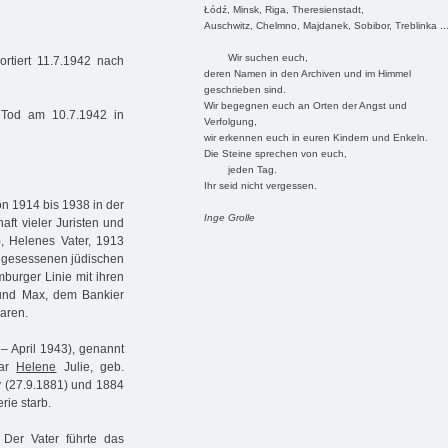
Łódź, Minsk, Riga, Theresienstadt,
Auschwitz, Chelmno, Majdanek, Sobibor, Treblinka ..
Wir suchen euch,
rtiert 11.7.1942 nach
deren Namen in den Archiven und im Himmel
geschrieben sind.
Wir begegnen euch an Orten der Angst und
 Tod am 10.7.1942 in
Verfolgung,
wir erkennen euch in euren Kindern und Enkeln.
Die Steine sprechen von euch,
jeden Tag.
Ihr seid nicht vergessen.
n 1914 bis 1938 in der
Inge Grolle
ft vieler Juristen und
), Helenes Vater, 1913
ingesessenen jüdischen
burger Linie mit ihren
 und Max, dem Bankier
waren.
– April 1943), genannt
war
Helene
Julie, geb.
y (27.9.1881) und 1884
rie starb.
 Der Vater führte das