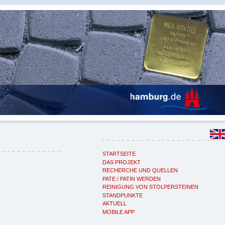
STARTSEITE
DAS PROJEKT
RECHERCHE UND QUELLEN
PATE / PATIN WERDEN
REINIGUNG VON STOLPERSTEINEN
STANDPUNKTE
AKTUELL
MOBILE APP