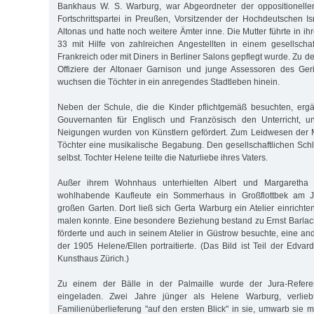
Bankhaus W. S. Warburg, war Abgeordneter der oppositionelle
Fortschrittspartei in Preußen, Vorsitzender der Hochdeutschen I
Altonas und hatte noch weitere Ämter inne. Die Mutter führte in ihr
33 mit Hilfe von zahlreichen Angestellten in einem gesellschaft
Frankreich oder mit Diners in Berliner Salons gepflegt wurde. Zu 
Offiziere der Altonaer Garnison und junge Assessoren des Geri
wuchsen die Töchter in ein anregendes Stadtleben hinein.
Neben der Schule, die die Kinder pflichtgemäß besuchten, erg
Gouvernanten für Englisch und Französisch den Unterricht, un
Neigungen wurden von Künstlern gefördert. Zum Leidwesen der M
Töchter eine musikalische Begabung. Den gesellschaftlichen Schlif
selbst. Tochter Helene teilte die Naturliebe ihres Vaters.
Außer ihrem Wohnhaus unterhielten Albert und Margaretha
wohlhabende Kaufleute ein Sommerhaus in Großflottbek am J
großen Garten. Dort ließ sich Gerta Warburg ein Atelier einrichte
malen konnte. Eine besondere Beziehung bestand zu Ernst Barlac
förderte und auch in seinem Atelier in Güstrow besuchte, eine a
der 1905 Helene/Ellen portraitierte. (Das Bild ist Teil der Ed
Kunsthaus Zürich.)
Zu einem der Bälle in der Palmaille wurde der Jura-Refer
eingeladen. Zwei Jahre jünger als Helene Warburg, verlie
Familienüberlieferung "auf den ersten Blick" in sie, umwarb sie