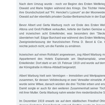
Nach dem Umzug wurde - noch vor Beginn des Ersten Weltkriegs 
Oswald und Marie folgten während des Kriegs. Die Töchter He
ihre Grundschulzeit auf "Frl. Henckel’s Lyzeum" an der Moorweide
Oswald auf der ebenfalls privaten Gustav-Bertramschule in der Esp
Bevor Albert und Gerta Warburg noch vor Ende des Ersten Welt
Altona und Groß Flottbek verkauften, lieferte der Garten Gemüse u
und inzwischen acht Enkelkinder, was besonders den "Steck
überstehen half. Edgar Burchard war während des Ersten Weltkrieg
Zweigniederlassung der französischen Firma D. Becot & Cie. 
reichte jedoch nicht, um die Familie zu ernähren.
Inzwischen auf einen Rollstuhl angewiesen, zog Albert Warburg mi
Appartement des Hotels Esplanade am Stephansplatz, unwei
Enkelkinder. Dort starb er am 19. Februar 1919 und wurde auf dem
der Königstraße in Altona-Altstadt beigesetzt.
Albert Warburg hielt sein Vermögen – Immobilien und Wertpapier
zusammen, für dessen Vollstreckung er zwei Verwalter einsetzte. A
wurde seine Witwe, danach würden die drei Töchter erben und erst
Damit sorgte er auch für den weiteren Zusammenhalt seiner Töc
mit ihrer Mutter. Gerta Warburg nahm wieder ihre niederländische S
Im Dezember 1919 erwarb sie auf dem städtischen Friedhof Ohls