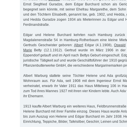
Ernst Siegfried Guradze, dem Edgar Burchard schon als Geric
begegnet sein könnte, mit seiner Ehefrau Margarethe, dem Soh
und den Töchtern Elisabeth, genannt Ise, geb. 1902, und Hedda,
und Hedda Guradze zogen 1934 als Mieterinnen zu Edgar und H
Ferdinandstraße.
Edgar und Helene Burchard kehrten nach Hamburg zurück
Magdalenenstraße 54 in Hamburg-Rotherbaum eine kleine Miet
Gertruds Geschwister geboren:
Albert
Edgar (4.1.1908),
Oswald
Marie
Betty (12.1.1912). Gertrud wurde im März 1906 in der S
Eppendorf getauft und im April nach Bettys Geburt eingeschult. E
juristische Tätigkeit auf und wurde Geschäftsführer der 1910 geg
Pflanzenbutterwerke GmbH, die verschiedene Margarinemarken prod
Albert Warburg stattete seine Töchter Helene und Ada großzü
Wohnraum aus. Für Ada, seit 1908 mit dem Ingenieur Ernst Ma
verheiratet, erwarb ihr Vater 1911 das Haus Mittelweg 106 in Ha
zum Tod ihres Mannes 1927 mit ihren vier Kindern lebte. Auch Ada
ihr Ehemann.
1913 kaufte Albert Warburg ein weiteres Haus, Feldbrunnenstraß
Helene Burchard mit ihrer Familie einzog. Dieses Haus wurde Anlau
bis zum Auszug von Helene und Edgar Burchard im Jahr 1938. He
Einrichtung, Teppiche, Bilder, Tafelsilber, Geschirr, Leinen und Sch