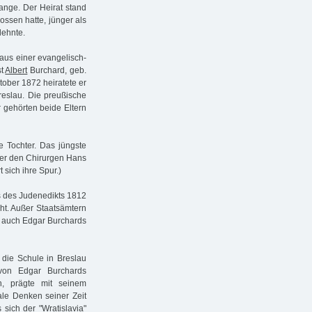
ange. Der Heirat stand
ossen hatte, jünger als
lehnte.
aus einer evangelisch-
st
Albert
Burchard, geb.
ktober 1872 heiratete er
reslau. Die preußische
hr gehörten beide Eltern
ge Tochter. Das jüngste
ter den Chirurgen Hans
 sich ihre Spur.)
s des Judenedikts 1812
ht. Außer Staatsämtern
ie auch Edgar Burchards
 die Schule in Breslau
 von Edgar Burchards
hn, prägte mit seinem
ale Denken seiner Zeit
sich der "Wratislavia"