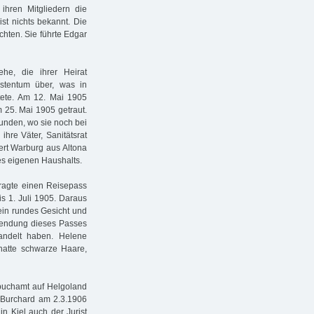
 ihren Mitgliedern die
ist nichts bekannt. Die
chten. Sie führte Edgar
he, die ihrer Heirat
istentum über, was in
utete. Am 12. Mai 1905
m 25. Mai 1905 getraut.
funden, wo sie noch bei
hre Väter, Sanitätsrat
ert Warburg aus Altona
nes eigenen Haushalts.
tragte einen Reisepass
is 1. Juli 1905. Daraus
ein rundes Gesicht und
wendung dieses Passes
andelt haben. Helene
hatte schwarze Haare,
buchamt auf Helgoland
ne Burchard am 2.3.1906
in Kiel auch der Jurist