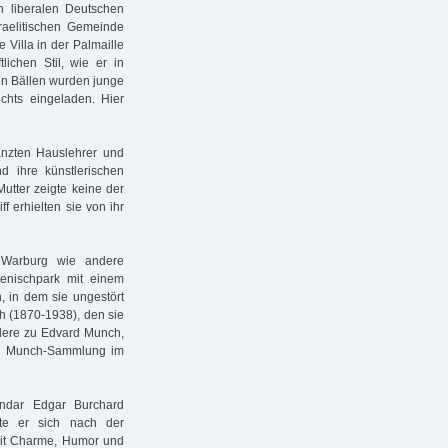
n liberalen Deutschen
sraelitischen Gemeinde
e Villa in der Palmaille
lichen Stil, wie er in
den Bällen wurden junge
chts eingeladen. Hier
änzten Hauslehrer und
d ihre künstlerischen
utter zeigte keine der
f erhielten sie von ihr
 Warburg wie andere
enischpark mit einem
n, in dem sie ungestört
h (1870-1938), den sie
ndere zu Edvard Munch,
vard Munch-Sammlung im
endar Edgar Burchard
bte er sich nach der
 mit Charme, Humor und