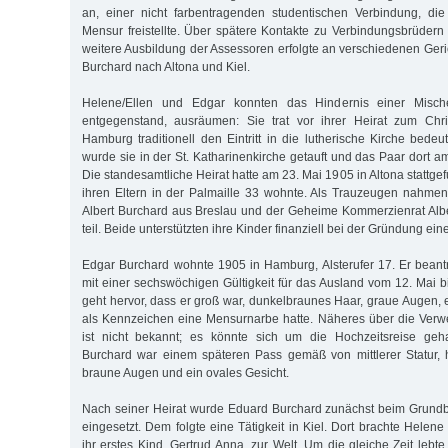
an, einer nicht farbentragenden studentischen Verbindung, die
Mensur freistellte. Über spätere Kontakte zu Verbindungsbrüdern 
weitere Ausbildung der Assessoren erfolgte an verschiedenen Geri
Burchard nach Altona und Kiel.
Helene/Ellen und Edgar konnten das Hindernis einer Mische
entgegenstand, ausräumen: Sie trat vor ihrer Heirat zum Chr
Hamburg traditionell den Eintritt in die lutherische Kirche bede
wurde sie in der St. Katharinenkirche getauft und das Paar dort a
Die standesamtliche Heirat hatte am 23. Mai 1905 in Altona stattge
ihren Eltern in der Palmaille 33 wohnte. Als Trauzeugen nahmen i
Albert Burchard aus Breslau und der Geheime Kommerzienrat Alb
teil. Beide unterstützten ihre Kinder finanziell bei der Gründung ei
Edgar Burchard wohnte 1905 in Hamburg, Alsterufer 17. Er bean
mit einer sechswöchigen Gültigkeit für das Ausland vom 12. Mai b
geht hervor, dass er groß war, dunkelbraunes Haar, graue Augen, 
als Kennzeichen eine Mensurnarbe hatte. Näheres über die Ver
ist nicht bekannt; es könnte sich um die Hochzeitsreise geh
Burchard war einem späteren Pass gemäß von mittlerer Statur, 
braune Augen und ein ovales Gesicht.
Nach seiner Heirat wurde Eduard Burchard zunächst beim Grund
eingesetzt. Dem folgte eine Tätigkeit in Kiel. Dort brachte Hele
ihr erstes Kind,
Gertrud
Anna, zur Welt. Um die gleiche Zeit lebte 