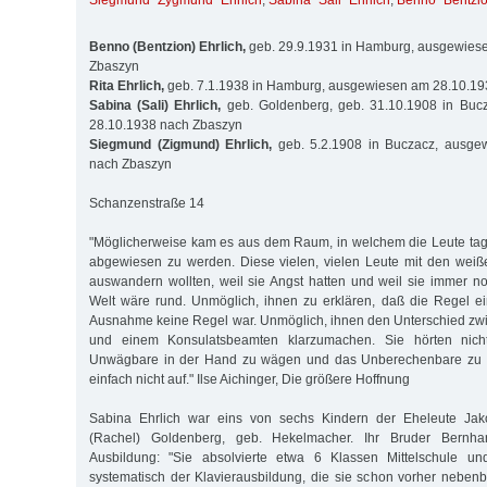
Siegmund "Zygmund" Ehrlich
,
Sabina "Sali" Ehrlich
,
Benno "Bentzio
Benno (Bentzion) Ehrlich,
geb. 29.9.1931 in Hamburg, ausgewies
Zbaszyn
Rita Ehrlich,
geb. 7.1.1938 in Hamburg, ausgewiesen am 28.10.1
Sabina (Sali) Ehrlich,
geb. Goldenberg, geb. 31.10.1908 in Buc
28.10.1938 nach Zbaszyn
Siegmund (Zigmund) Ehrlich,
geb. 5.2.1908 in Buczacz, ausge
nach Zbaszyn
Schanzenstraße 14
"Möglicherweise kam es aus dem Raum, in welchem die Leute tag
abgewiesen zu werden. Diese vielen, vielen Leute mit den weiße
auswandern wollten, weil sie Angst hatten und weil sie immer n
Welt wäre rund. Unmöglich, ihnen zu erklären, daß die Regel 
Ausnahme keine Regel war. Unmöglich, ihnen den Unterschied zw
und einem Konsulatsbeamten klarzumachen. Sie hörten nich
Unwägbare in der Hand zu wägen und das Unberechenbare zu b
einfach nicht auf." Ilse Aichinger, Die größere Hoffnung
Sabina Ehrlich war eins von sechs Kindern der Eheleute Jak
(Rachel) Goldenberg, geb. Hekelmacher. Ihr Bruder Bernha
Ausbildung: "Sie absolvierte etwa 6 Klassen Mittelschule u
systematisch der Klavierausbildung, die sie schon vorher nebenbe