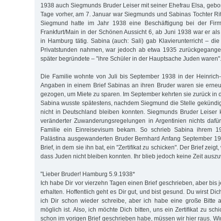
1938 auch Siegmunds Bruder Leiser mit seiner Ehefrau Elsa, gebo
Tage vorher, am 7. Januar war Siegmunds und Sabinas Tochter R
Siegmund hatte im Jahr 1938 eine Beschäftigung bei der Fi
Frankfurt/Main in der Schönen Aussicht 6, ab Juni 1938 war er al
in Hamburg tätig. Sabina (auch: Sali) gab Klavierunterricht – die 
Privatstunden nahmen, war jedoch ab etwa 1935 zurückgegangen
später begründete – "ihre Schüler in der Hauptsache Juden waren"
Die Familie wohnte von Juli bis September 1938 in der Heinrich
Angaben in einem Brief Sabinas an ihren Bruder waren sie erne
gezogen, um Miete zu sparen. Im September kehrten sie zurück in 
Sabina wusste spätestens, nachdem Siegmund die Stelle gekündig
nicht in Deutschland bleiben konnten. Siegmunds Bruder Leiser
veränderter Zuwanderungsregelungen in Argentinien nichts dafü
Familie ein Einreisevisum bekam. So schrieb Sabina ihrem 
Palästina ausgewanderten Bruder Bernhard Anfang September 193
Brief, in dem sie ihn bat, ein "Zertifikat zu schicken". Der Brief zeigt,
dass Juden nicht bleiben konnten. Ihr blieb jedoch keine Zeit aus
"Lieber Bruder! Hamburg 5.9.1938*
Ich habe Dir vor vierzehn Tagen einen Brief geschrieben, aber bis j
erhalten. Hoffentlich geht es Dir gut, und bist gesund. Du wirst Di
ich Dir schon wieder schreibe, aber ich habe eine große Bitte
möglich ist. Also, ich möchte Dich bitten, uns ein Zertifikat zu sc
schon im vorigen Brief geschrieben habe, müssen wir hier raus. Wi