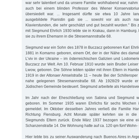
war sehr talentiert und da unsere Familie wohlhabend war, nahm 
auch bei einem blinden Professor des Wiener Konservatori
übersiedelt war. ... Insgesamt dürfte sie etwa 10 Jahre lan
ausgebildete Pianistin gab sie ... sowohl vor als auch nac
Klavierstunden, die sehr geschätzt und gut bezahlt wurden." Bis 
mit Siegmund Ehrlich 1930 lebte sie in Krakau, dann in Hamburg
sie zu ihrem Ehemann in die Stresemannstraße 68.
Siegmund war ein Sohn des 1878 in Buczacz geborenen Karl Ehrli
1881 in Komarno geboren, einem Ort, der in der Nähe des dama
L’viv in der Ukraine – im österreichischen Galizien und Lodomeri
Buczacz zur Welt. Am 10. Februar 1910 wurde sein Bruder Leiser i
Lwow, geboren. Die Söhne lebten später mit ihren Eltern in Hamb
1919 in der Altonaer Amselstraße 11 – heute Bei der Schilleroper
nahe gelegenen Stresemannstraße 68. Ab 1928/29 wurde er 
Jüdischen Gemeinde besteuert. Siegmund arbeitete als Handelsvert
Im Jahr nach der Eheschließung von Sabina und Siegmund w
geboren. Im Sommer 1935 waren Ehrlichs für sechs Wochen in 
gemeldet. Im Oktober desselben Jahres verließ die Familie Ha
Richtung Flensburg. Acht Monate später kehrten sie in die
Siegmunds Eltern zurück. Ende März 1937 bezogen sie eine e
Schanzenstraße 14. Die Wohnung hatte auf ca. 120 qm fünf Wohn-
Hier lebte bis zu seiner Auswanderung nach Buenos Aires in Arg