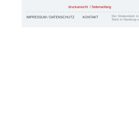
druckansicht
/
Seitenanfang
Der Stolperstein i
IMPRESSUM / DATENSCHUTZ
KONTAKT
Stein in Hamburg v