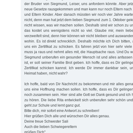
der Bruder von Siegmund, Leiser, uns anfordern könnte. Aber jetz
neue Gesetze rausgekommen und man kann nur noch Eltern nach z
und Eltern Kinder. Aber danach müssten wir noch vier Jahre wart
nicht, denn man hat jetzt dem lieben Siegmund zum 1. Oktober gekün
nicht wissen, was wir machen sollen. Deshalb sind wir schon zu u
das kostet uns wenigstens nicht so viel. Glaube mir, mein lieb
verzweifelt sind, denn hier können wir nicht bleiben und auswande
wohin. Es ist direkt schrecklich. Deshalb möchte ich Dich bitten
uns ein Zertifikat zu schicken. Es fahren jetzt von hier sehr vi
muss ja raus und nehmt alles mit, die Hauptsache raus. Und Du we
Siegmund unberufen ein gesunder Mensch ist und alles anfassen
ist, er soll seiner Familie Brot geben. Ich hoffe, dass es Dir geli
Zertifikat schicken kannst. Ich werde Dir immer dankbar sein, 
Heimat haben, nicht wahr?
Ich hoffe, bald von Dir Nachricht zu bekommen und mir alles gena
uns eine Hoffnung machen sollen. Ich hoffe, dass es Dir gelinge
noch zusammen sein. Hier sind alle Gott sei Dank gesund und ich h
zu hören. Die liebe Rita entwickelt sich unberufen sehr schön un
geht zur Schule und lernt ganz gut.
Bitte dich, mir sofort eine Antwort zu schreiben!
Hier grüßen Dich alle und wünschen Dir alles genau.
Deine treue Schwester Sali
Auch die lieben Schwiegereltern
grüßen Dich"