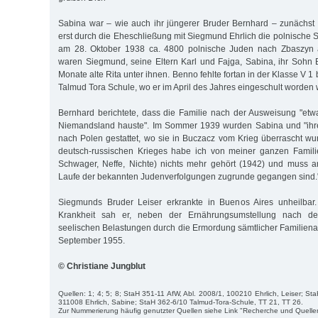
Sabina war – wie auch ihr jüngerer Bruder Bernhard – zunächst
erst durch die Eheschließung mit Siegmund Ehrlich die polnische S
am 28. Oktober 1938 ca. 4800 polnische Juden nach Zbaszyn
waren Siegmund, seine Eltern Karl und Fajga, Sabina, ihr Sohn
Monate alte Rita unter ihnen. Benno fehlte fortan in der Klasse V 1
Talmud Tora Schule, wo er im April des Jahres eingeschult worden 
Bernhard berichtete, dass die Familie nach der Ausweisung "et
Niemandsland hauste". Im Sommer 1939 wurden Sabina und "ihrer
nach Polen gestattet, wo sie in Buczacz vom Krieg überrascht wu
deutsch-russischen Krieges habe ich von meiner ganzen Familie
Schwager, Neffe, Nichte) nichts mehr gehört (1942) und muss 
Laufe der bekannten Judenverfolgungen zugrunde gegangen sind.
Siegmunds Bruder Leiser erkrankte in Buenos Aires unheilbar
Krankheit sah er, neben der Ernährungsumstellung nach de
seelischen Belastungen durch die Ermordung sämtlicher Familienan
September 1955.
© Christiane Jungblut
Quellen: 1; 4; 5; 8; StaH 351-11 AfW, Abl. 2008/1, 100210 Ehrlich, Leiser; St
311008 Ehrlich, Sabine; StaH 362-6/10 Talmud-Tora-Schule, TT 21, TT 26.
Zur Nummerierung häufig genutzter Quellen siehe Link "Recherche und Quelle