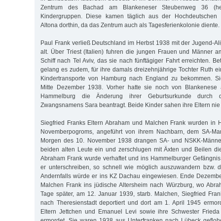
Zentrum des Bachad am Blankeneser Steubenweg 36 (heu
Kindergruppen. Diese kamen täglich aus der Hochdeutschen I
Altona dorthin, da das Zentrum auch als Tagesferienkolonie diente.
Paul Frank verließ Deutschland im Herbst 1938 mit der Jugend-Ali
alt. Über Triest (Italien) fuhren die jungen Frauen und Männer 
Schiff nach Tel Aviv, das sie nach fünftägiger Fahrt erreichten. Be
gelang es zudem, für ihre damals dreizehnjährige Tochter Ruth ei
Kindertransporte von Hamburg nach England zu bekommen. Sie
Mitte Dezember 1938. Vorher hatte sie noch von Blankenese
Hammelburg die Änderung ihrer Geburtsurkunde durch 
Zwangsnamens Sara beantragt. Beide Kinder sahen ihre Eltern nie 
Siegfried Franks Eltern Abraham und Malchen Frank wurden in
Novemberpogroms, angeführt von ihrem Nachbarn, dem SA-Ma
Morgen des 10. November 1938 drangen SA- und NSKK-Männer
beiden alten Leute ein und zerschlugen mit Äxten und Beilen di
Abraham Frank wurde verhaftet und ins Hammelburger Gefängnis 
er unterschreiben, so schnell wie möglich auszuwandern bzw. d
Andernfalls würde er ins KZ Dachau eingewiesen. Ende Dezemb
Malchen Frank ins jüdische Altersheim nach Würzburg, wo Abr
Tage später, am 12. Januar 1939, starb. Malchen, Siegfried Fra
nach Theresienstadt deportiert und dort am 1. April 1945 ermor
Eltern Jettchen und Emanuel Levi sowie ihre Schwester Fried
ermordet. Sie waren 1938 aus Unterfranken nach Lübeck geflohe