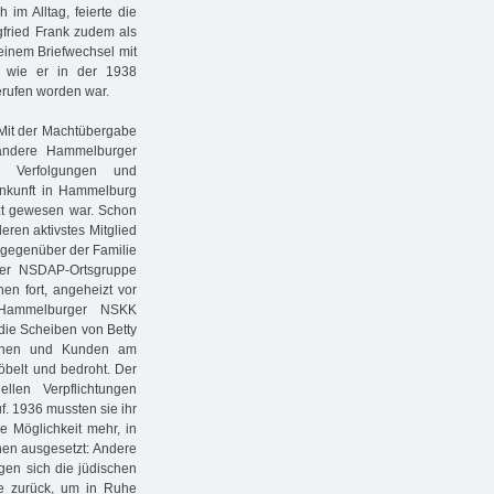
 im Alltag, feierte die
gfried Frank zudem als
 einem Briefwechsel mit
 wie er in der 1938
erufen worden war.
. Mit der Machtübergabe
 andere Hammelburger
r Verfolgungen und
nkunft in Hammelburg
zt gewesen war. Schon
ren aktivstes Mitglied
 gegenüber der Familie
der NSDAP-Ortsgruppe
n fort, angeheizt vor
 Hammelburger NSKK
 die Scheiben von Betty
innen und Kunden am
öbelt und bedroht. Der
llen Verpflichtungen
f. 1936 mussten sie ihr
e Möglichkeit mehr, in
en ausgesetzt: Andere
ogen sich die jüdischen
e zurück, um in Ruhe