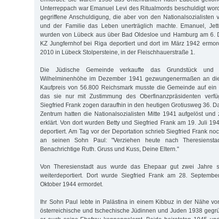
Unterreppach war Emanuel Levi des Ritualmords beschuldigt word
gegriffene Anschuldigung, die aber von den Nationalsozialisten 
und der Familie das Leben unerträglich machte. Emanuel, Jet
wurden von Lübeck aus über Bad Oldesloe und Hamburg am 6. 
KZ Jungfernhof bei Riga deportiert und dort im März 1942 ermorde
2010 in Lübeck Stolpersteine, in der Fleischhauerstraße 1.
Die Jüdische Gemeinde verkaufte das Grundstück und
Wilhelminenhöhe im Dezember 1941 gezwungenermaßen an die
Kaufpreis von 56.800 Reichsmark musste die Gemeinde auf ein 
das sie nur mit Zustimmung des Oberfinanzpräsidenten verfüg
Siegfried Frank zogen daraufhin in den heutigen Grotiusweg 36. D
Zentrum hatten die Nationalsozialisten Mitte 1941 aufgelöst un
erklärt. Von dort wurden Betty und Siegfried Frank am 19. Juli 1
deportiert. Am Tag vor der Deportation schrieb Siegfried Frank noc
an seinen Sohn Paul: "Verziehen heute nach Theresienstad
Benachrichtige Ruth. Gruss und Kuss, Deine Eltern."
Von Theresienstadt aus wurde das Ehepaar gut zwei Jahre s
weiterdeportiert. Dort wurde Siegfried Frank am 28. Septembe
Oktober 1944 ermordet.
Ihr Sohn Paul lebte in Palästina in einem Kibbuz in der Nähe vo
österreichische und tschechische Jüdinnen und Juden 1938 gegrün