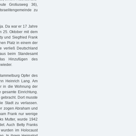
te Grotiusweg 36),
sraelitengemeinde zu
ja. Da war er 17 Jahre
am 25. Oktober mit dem
tty und Siegfried Frank
nen Platz in einem der
 verließ Deutschland
 aus beim Standesamt
das Hinzufügen des
wieder.
 Hammelburg Opfer des
nn Heinrich Lang. Am
 in die Wohnung der
e gesamte Einrichtung.
gebracht. Dort musste
ie Stadt zu verlassen.
er zogen Abraham und
aham Frank nur wenige
nks Mutter, wurde 1942
det. Auch Betty Franks
a wurden im Holocaust
n. In ihrem Heimatort