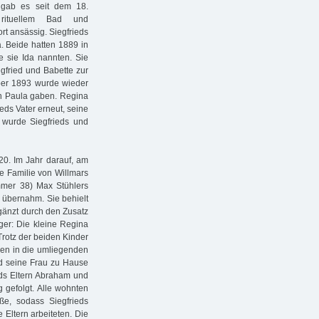
 gab es seit dem 18.
rituellem Bad und
ort ansässig. Siegfrieds
. Beide hatten 1889 in
e sie Ida nannten. Sie
gfried und Babette zur
mber 1893 wurde wieder
 Paula gaben. Regina
ieds Vater erneut, seine
 wurde Siegfrieds und
920. Im Jahr darauf, am
ie Familie von Willmars
mer 38) Max Stühlers
 übernahm. Sie behielt
gänzt durch den Zusatz
nger: Die kleine Regina
Trotz der beiden Kinder
gen in die umliegenden
nd seine Frau zu Hause
eds Eltern Abraham und
gefolgt. Alle wohnten
e, sodass Siegfrieds
 Eltern arbeiteten. Die