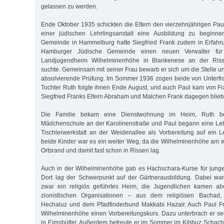
gelassen zu werden.
Ende Oktober 1935 schickten die Eltern den vierzehnjährigen Paul
einer jüdischen Lehrlingsanstalt eine Ausbildung zu beginne
Gemeinde in Hammelburg hatte Siegfried Frank zudem in Erfahru
Hamburger Jüdische Gemeinde einen neuen Verwalter für
Landjugendheim Wilhelminenhöhe in Blankenese an der Riss
suchte. Gemeinsam mit seiner Frau bewarb er sich um die Stelle u
absolvierende Prüfung. Im Sommer 1936 zogen beide von Unterfra
Tochter Ruth folgte ihnen Ende August, und auch Paul kam von F
Siegfried Franks Eltern Abraham und Malchen Frank dagegen blie
Die Familie bekam eine Dienstwohnung im Heim, Ruth be
Mädchenschule an der Karolinenstraße und Paul begann eine Leh
Tischlerwerkstatt an der Weidenallee als Vorbereitung auf ein L
beide Kinder war es ein weiter Weg, da die Wilhelminenhöhe am 
Ortsrand und damit fast schon in Rissen lag.
Auch in der Wilhelminenhöhe gab es Hachschara-Kurse für jung
Dort lag der Schwerpunkt auf der Gärtnerausbildung. Dabei wa
zwar ein religiös geführtes Heim, die Jugendlichen kamen ab
zionistischen Organisationen – aus dem religiösen Bachad, d
Hechaluz und dem Pfadfinderbund Makkabi Hazair. Auch Paul Fra
Wilhelminenhöhe einen Vorbereitungskurs. Dazu unterbrach er se
in Eimsbüttel. Außerdem betreute er im Sommer im Kibbuz Schac