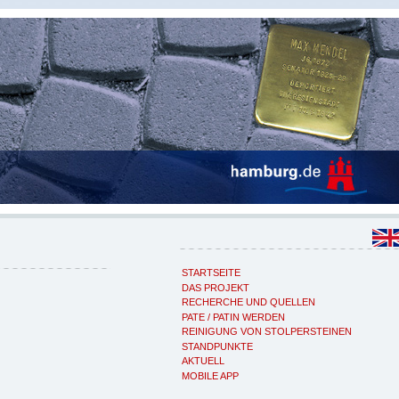
STARTSEITE
DAS PROJEKT
RECHERCHE UND QUELLEN
PATE / PATIN WERDEN
REINIGUNG VON STOLPERSTEINEN
STANDPUNKTE
AKTUELL
MOBILE APP