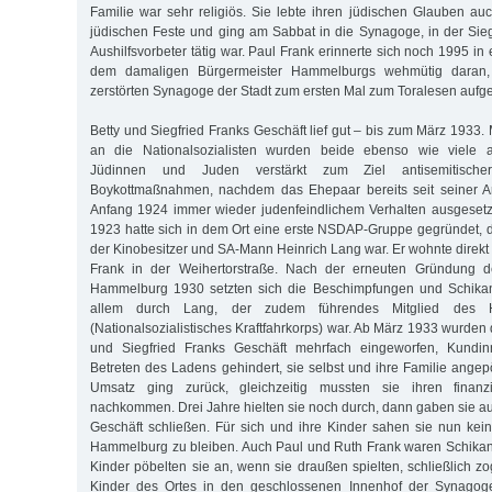
Familie war sehr religiös. Sie lebte ihren jüdischen Glauben auch
jüdischen Feste und ging am Sabbat in die Synagoge, in der Sie
Aushilfsvorbeter tätig war. Paul Frank erinnerte sich noch 1995 in
dem damaligen Bürgermeister Hammelburgs wehmütig daran,
zerstörten Synagoge der Stadt zum ersten Mal zum Toralesen aufg
Betty und Siegfried Franks Geschäft lief gut – bis zum März 1933
an die Nationalsozialisten wurden beide ebenso wie viele
Jüdinnen und Juden verstärkt zum Ziel antisemitische
Boykottmaßnahmen, nachdem das Ehepaar bereits seit seiner A
Anfang 1924 immer wieder judenfeindlichem Verhalten ausgeset
1923 hatte sich in dem Ort eine erste NSDAP-Gruppe gegründet, de
der Kinobesitzer und SA-Mann Heinrich Lang war. Er wohnte direkt
Frank in der Weihertorstraße. Nach der erneuten Gründung 
Hammelburg 1930 setzten sich die Beschimpfungen und Schikane
allem durch Lang, der zudem führendes Mitglied des
(Nationalsozialistisches Kraftfahrkorps) war. Ab März 1933 wurden
und Siegfried Franks Geschäft mehrfach eingeworfen, Kund
Betreten des Ladens gehindert, sie selbst und ihre Familie angep
Umsatz ging zurück, gleichzeitig mussten sie ihren finanzie
nachkommen. Drei Jahre hielten sie noch durch, dann gaben sie au
Geschäft schließen. Für sich und ihre Kinder sahen sie nun kein
Hammelburg zu bleiben. Auch Paul und Ruth Frank waren Schikan
Kinder pöbelten sie an, wenn sie draußen spielten, schließlich z
Kinder des Ortes in den geschlossenen Innenhof der Synagog