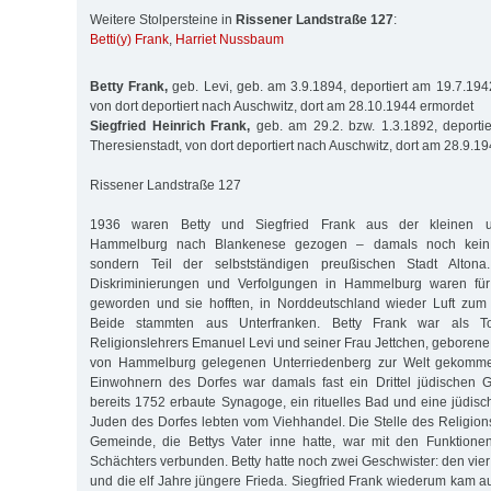
Weitere Stolpersteine in
Rissener Landstraße 127
:
Betti(y) Frank
,
Harriet Nussbaum
Betty Frank,
geb. Levi, geb. am 3.9.1894, deportiert am 19.7.194
von dort deportiert nach Auschwitz, dort am 28.10.1944 ermordet
Siegfried Heinrich Frank,
geb. am 29.2. bzw. 1.3.1892, deporti
Theresienstadt, von dort deportiert nach Auschwitz, dort am 28.9.1
Rissener Landstraße 127
1936 waren Betty und Siegfried Frank aus der kleinen unt
Hammelburg nach Blankenese gezogen – damals noch kein H
sondern Teil der selbstständigen preußischen Stadt Altona.
Diskriminierungen und Verfolgungen in Hammelburg waren für 
geworden und sie hofften, in Norddeutschland wieder Luft zu
Beide stammten aus Unterfranken. Betty Frank war als To
Religionslehrers Emanuel Levi und seiner Frau Jettchen, geborene 
von Hammelburg gelegenen Unterriedenberg zur Welt gekomm
Einwohnern des Dorfes war damals fast ein Drittel jüdischen 
bereits 1752 erbaute Synagoge, ein rituelles Bad und eine jüdisc
Juden des Dorfes lebten vom Viehhandel. Die Stelle des Religion
Gemeinde, die Bettys Vater inne hatte, war mit den Funktione
Schächters verbunden. Betty hatte noch zwei Geschwister: den vie
und die elf Jahre jüngere Frieda. Siegfried Frank wiederum kam a