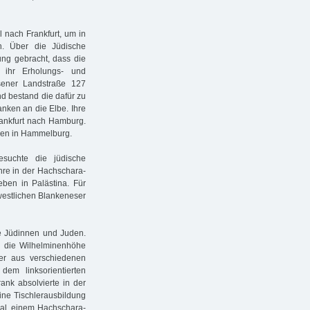
 nach Frankfurt, um in
n. Über die Jüdische
ng gebracht, dass die
 ihr Erholungs- und
ener Landstraße 127
nd bestand die dafür zu
nken an die Elbe. Ihre
rankfurt nach Hamburg.
ben in Hammelburg.
suchte die jüdische
re in der Hachschara-
eben in Palästina. Für
westlichen Blankeneser
e Jüdinnen und Juden.
r die Wilhelminenhöhe
er aus verschiedenen
em linksorientierten
nk absolvierte in der
ine Tischlerausbildung
hal, einem Hachschara-