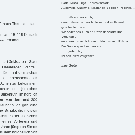
Łódź, Minsk, Riga, Theresienstadt,
Auschwitz, Chelmno, Majdanek, Sobibor, Treblinka ..
Wir suchen euch,
deren Namen in den Archiven und im Himmel
2 nach Theresienstadt,
geschrieben sind.
Wir begegnen euch an Orten der Angst und
ert am 19.7.1942 nach
Verfolgung,
944 ermordet
wir erkennen euch in euren Kindern und Enkeln.
Die Steine sprechen von euch,
jeden Tag.
Ihr seid nicht vergessen.
erfränkischen Stadt
Inge Grolle
amburger Stadtteil,
 Die antisemitischen
sie lebensbedrohlich
m Atmen zu bekommen.
chter des jüdischen
Birkenruth, im nördlich
en. Von den rund 300
Glaubens, es gab eine
he Schule; die meisten
slehrers der Jüdischen
n eines Vorbeters und
r Jahre jüngeren Simon
us dem nordöstlich von