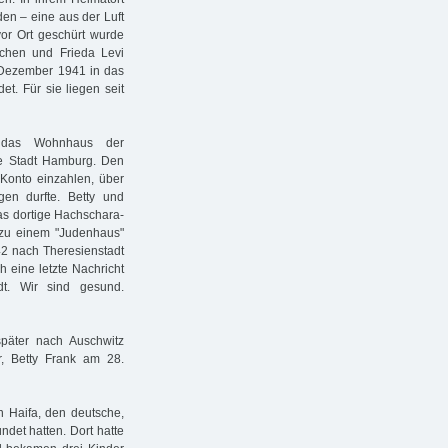
en – eine aus der Luft
vor Ort geschürt wurde
tchen und Frieda Levi
Dezember 1941 in das
t. Für sie liegen seit
 das Wohnhaus der
 Stadt Hamburg. Den
Konto einzahlen, über
en durfte. Betty und
as dortige Hachschara-
d zu einem "Judenhaus"
942 nach Theresienstadt
h eine letzte Nachricht
t. Wir sind gesund.
päter nach Auschwitz
r, Betty Frank am 28.
n Haifa, den deutsche,
det hatten. Dort hatte