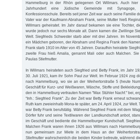
Hammelburg in der Rhön gelegenen Ort Willmars. Auch hier
Jahrhundert eine Jüdische Gemeinde mit Synagoge, 
Konfessionsschule. Bereits seit jener Zeit war auch seine Familie d
Vater war der Kaufmann Abraham Frank, seine Mutter hieß Regina
Willmars geheiratet. Im Jahr darauf bekamen sie eine Tochter, di
wurde jedoch nur sechs Monate alt. Dann kamen die Zwillinge Sie
Welt. Siegfrieds Schwester starb aber mit drei Jahren. Im Nove
ein Mädchen geboren, der Abraham und Regina Frank den Namen
Frank starb 1910 im Alter von 45 Jahren. Daraufhin heiratete Siegfr
zweite Frau hieß Amalia, genannt Mali oder auch Malchen. Sie
Paulas Stiefmutter.
In Willmars heirateten auch Siegfried und Betty Frank, im Jahr 1
30. Juli 1921, kam ihr Sohn Paul zur Welt. Im Februar 1924 zog d
nach Hammelburg, wo sie an der Weihertorstraße 5 (heute Num
Geschäft für Kurz- und Weißwaren, Wäsche, Stoffe und Bekleidung
den in Hammelburg vertrauten Namen "Max Stühler Nachf." bei, er
"Inh.: Siegfried Frank". Zu der Zeit war Betty Frank erneut schwa
Ruth kam zweieinhalb Mona-te später, am 24. April 1924, zur Welt. 
war Betty Frank berufstätig. Während Siegfried Frank mit dem Wa
Dörfer fuhr und seine Textilwaren der Landkundschaft anbot, sta
im Geschäft und bediente die Hammelburger Kundschaft. Siegfri
Malchen Frank waren ihnen 1926 aus Willmars nach Hammelburg 
nun gemeinsam zur Miete in dem Haus an der Weihertorstraß
Stiefmutter wahrscheinlich die beiden Kinder betreute, während die