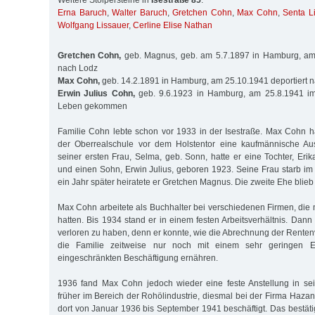
Weitere Stolpersteine in
Isestraße 85
:
Erna Baruch
,
Walter Baruch
,
Gretchen Cohn
,
Max Cohn
,
Senta L
Wolfgang Lissauer
,
Cerline Elise Nathan
Gretchen Cohn,
geb. Magnus, geb. am 5.7.1897 in Hamburg, am 
nach Lodz
Max Cohn,
geb. 14.2.1891 in Hamburg, am 25.10.1941 deportiert 
Erwin Julius Cohn,
geb. 9.6.1923 in Hamburg, am 25.8.1941 
Leben gekommen
Familie Cohn lebte schon vor 1933 in der Isestraße. Max Cohn 
der Oberrealschule vor dem Holstentor eine kaufmännische Au
seiner ersten Frau, Selma, geb. Sonn, hatte er eine Tochter, Eri
und einen Sohn, Erwin Julius, geboren 1923. Seine Frau starb im
ein Jahr später heiratete er Gretchen Magnus. Die zweite Ehe blieb 
Max Cohn arbeitete als Buchhalter bei verschiedenen Firmen, die 
hat­ten. Bis 1934 stand er in einem festen Arbeitsverhältnis. Dann 
verloren zu haben, denn er konnte, wie die Abrechnung der Renten
die Familie zeitweise nur noch mit einem sehr geringen 
eingeschränkten Beschäftigung ernähren.
1936 fand Max Cohn jedoch wieder eine feste Anstellung in se
früher im Bereich der Rohölindustrie, diesmal bei der Firma Haz
dort von Januar 1936 bis September 1941 beschäftigt. Das bestäti