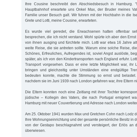
Ihre Cousine beschreibt den Abschiedsbesuch in Hamburg. 
Hauptbahnhof erwartete uns Onkel Max, der Bruder meines Va
Familie unser Besuch galt. Wir fuhren mit der Hochbahn in die Is
Grete und Lotti, meine Cousine, erwarteten.
Es wurde viel geredet, die Erwachsenen hatten offenbar se
besprechen, die ich nicht verstand. Wohl spürte ich aber den Ernst
von ihnen ausging und fürchtete mich. Lotti war etwa 16 Jahre al
weite Reise, die sie antreten sollte. Warum eine solche Reise, di
Schönes, Erfreuliches, Aufregendes ist, soviel Angst auslöste, begr
später, als ich von den Kindertransporten nach England erfuhr. Lott
Transport vorgesehen. Dass er eine letzte Möglichkeit war, ihr 
bringen und gleichzeitig unter Umständen eine endgültige Tr
bedeuten konnte, machte die Stimmung so ernst und belastet. T
nachdem sie im Juni 1939 nach London gefahren war, ihre Eltern ni
Die Eltern konnten noch eine Zeitlang mit ihrer Tochter korrespo
jüdische – Kollegin des Vaters, die nach Portugal emigriert war
Hamburg mit neuer Couvertierung und Adresse nach London weiter
Am 25. Oktober 1941 wurden Max und Gretchen Cohn nach Lodz dep
Ihre Wohnungseinrichtung und der gesamte persönliche Besitz in d
von der Gestapo beschlagnahmt und versteigert, der Erlös an d
überwiesen.