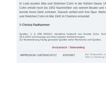
In Lodz wurden Max und Gretchen Cohn in der Kühlen Gasse 14/3
Cohn erhielt noch bis 1942 Nachrichten von seinem Bruder und 
konnte ihnen Geld schicken. Danach verliert sich ihre Spur. Wah
und Gretchen Cohn im Mai 1942 in Chelmno ermordet.
© Christa Fladhammer
Quellen: 1; 2; AfW 260222; mündliche Auskunft von Annelie Cohn, Toc
16.4.2010 und Auszüge aus ihren privaten Aufzeichnungen.
Zur Nummerierung häufig genutzter Quellen siehe Recherche und Quellen.
druckansicht
/
Seitenanfang
Der Stolperstein i
IMPRESSUM / DATENSCHUTZ
KONTAKT
Stein in Hamburg v