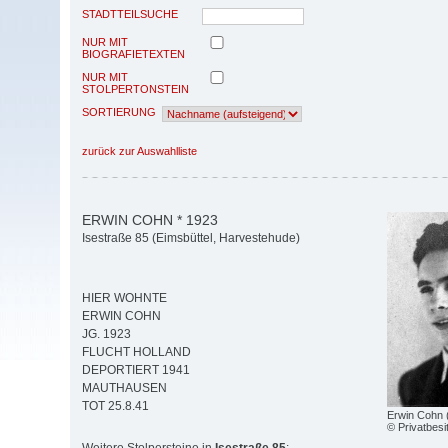
STADTTEILSUCHE
NUR MIT
BIOGRAFIETEXTEN
NUR MIT
STOLPERTONSTEIN
SORTIERUNG
zurück zur Auswahlliste
ERWIN COHN * 1923
Isestraße 85 (Eimsbüttel, Harvestehude)
HIER WOHNTE
ERWIN COHN
JG. 1923
FLUCHT HOLLAND
DEPORTIERT 1941
MAUTHAUSEN
TOT 25.8.41
Erwin Cohn 
© Privatbesi