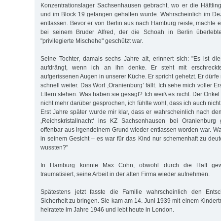
Konzentrationslager Sachsenhausen gebracht, wo er die Häftlin
und im Block 19 gefangen gehalten wurde. Wahrscheinlich im D
entlassen. Bevor er von Berlin aus nach Hamburg reiste, machte 
bei seinem Bruder Alfred, der die Schoah in Berlin überlebt
"privilegierte Mischehe" geschützt war.
Seine Tochter, damals sechs Jahre alt, erinnert sich: "Es ist di
aufdrängt, wenn ich an ihn denke. Er steht mit erschreck
aufgerissenen Augen in unserer Küche. Er spricht gehetzt. Er dürfe
schnell weiter. Das Wort ,Oranienburg’ fällt. Ich sehe mich voller
Eltern stehen. Was haben sie gesagt? Ich weiß es nicht. Der Onke
nicht mehr darüber gesprochen, ich fühlte wohl, dass ich auch nicht 
Erst Jahre später wurde mir klar, dass er wahrscheinlich nach d
‚Reichskristallnacht‘ ins KZ Sachsenhausen bei Oranienburg
offenbar aus irgendeinem Grund wieder entlassen wor­den war. Was
in seinem Gesicht – es war für das Kind nur schemenhaft zu deut
wussten?"
In Hamburg konnte Max Cohn, obwohl durch die Haft gew
traumatisiert, seine Arbeit in der alten Firma wieder aufnehmen.
Spätestens jetzt fasste die Familie wahr­scheinlich den Entsc
Sicherheit zu bringen. Sie kam am 14. Juni 1939 mit einem Kinder
heiratete im Jahre 1946 und lebt heute in London.