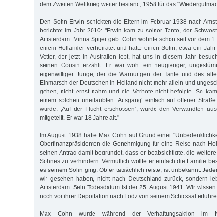
dem Zweiten Weltkrieg weiter bestand, 1958 für das "Wiedergutma
Den Sohn Erwin schickten die Eltern im Februar 1938 nach Ams
berichtet im Jahr 2010: "Erwin kam zu seiner Tante, der Schwest
Amsterdam. Minna Spijer geb. Cohn wohnte schon seit vor dem 1. W
einem Holländer verheiratet und hatte einen Sohn, etwa ein Jahr 
Vetter, der jetzt in Australien lebt, hat uns in diesem Jahr bes
seinen Cousin er­zählt. Er war wohl ein neugieriger, ungestüm
eigenwilliger Junge, der die Warnungen der Tante und des älte
Einmarsch der Deutschen in Holland nicht mehr allein und unges
gehen, nicht ernst nahm und die Verbote nicht befolgte. So ka
einem solchen unerlaubten ‚Ausgang‘ einfach auf offener Straße 
wurde. ‚Auf der Flucht erschossen‘, wurde den Verwandten a
mitgeteilt. Er war 18 Jahre alt."
Im August 1938 hatte Max Cohn auf Grund einer "Unbedenklichke
Oberfinanzpräsidenten die Genehmigung für eine Reise nach Holl
seinen Antrag damit begründet, dass er beabsichtigte, die weite
Sohnes zu verhindern. Vermutlich wollte er einfach die Familie b
es seinem Sohn ging. Ob er tatsächlich reiste, ist unbekannt. Jeden
wir gesehen haben, nicht nach Deutschland zurück, sondern leb
Amsterdam. Sein Todesdatum ist der 25. August 1941. Wir wissen n
noch vor ihrer Deportation nach Lodz von seinem Schicksal erfuhre
Max Cohn wurde während der Verhaftungsaktion im 