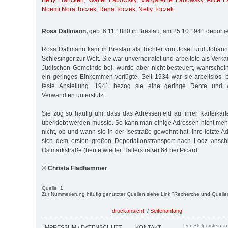
Betty Francken
,
Walter Labowsky
,
Margarethe Labowsky
,
Alice 
Noemi Nora Toczek
,
Reha Toczek
,
Nelly Toczek
Rosa Dallmann,
geb. 6.11.1880 in Breslau, am 25.10.1941 deporti
Rosa Dallmann kam in Breslau als Tochter von Josef und Johan
Schlesinger zur Welt. Sie war unverheiratet und arbeitete als Verkäu
Jüdi­schen Gemeinde bei, wurde aber nicht besteuert, wahrscheinl
ein geringes Einkommen verfügte. Seit 1934 war sie arbeitslos
feste Anstellung. 1941 bezog sie eine geringe Rente und 
Verwandten unterstützt.
Sie zog so häufig um, dass das Adressenfeld auf ihrer Karteikart
überklebt werden musste. So kann man einige Adressen nicht meh
nicht, ob und wann sie in der Isestraße gewohnt hat. Ihre letzte A
sich dem ersten großen Deportationstransport nach Lodz anschl
Ostmarkstraße (heute wieder Hallerstraße) 64 bei Picard.
© Christa Fladhammer
Quelle: 1.
Zur Nummerierung häufig genutzter Quellen siehe Link "Recherche und Quelle
druckansicht
/
Seitenanfang
Der Stolperstein i
IMPRESSUM / DATENSCHUTZ
KONTAKT