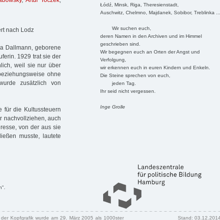
Labowsky
,
Artur Toczek
,
Łódź, Minsk, Riga, Theresienstadt,
Auschwitz, Chelmno, Majdanek, Sobibor, Treblinka ..
Wir suchen euch,
ert nach Lodz
deren Namen in den Archiven und im Himmel
geschrieben sind.
na Dallmann, geborene
Wir begegnen euch an Orten der Angst und
ferin. 1929 trat sie der
Verfolgung,
ich, weil sie nur über
wir erkennen euch in euren Kindern und Enkeln.
, beziehungsweise ohne
Die Steine sprechen von euch,
wurde zusätzlich von
jeden Tag.
Ihr seid nicht vergessen.
Inge Grolle
e für die Kultussteuern
r nachvollziehen, auch
dresse, von der aus sie
ießen musste, lautete
n".
n der Kopfgrafik wurde am 29. März 2005 als 1000ster
Stand: 03.12.201