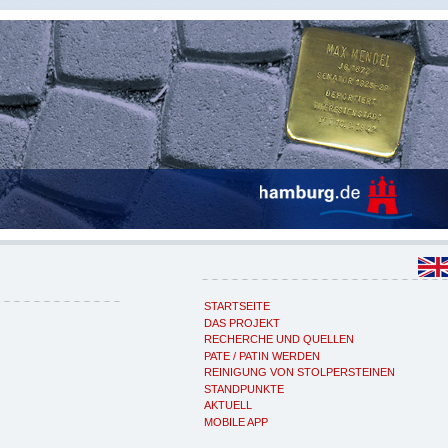
STARTSEITE
DAS PROJEKT
RECHERCHE UND QUELLEN
PATE / PATIN WERDEN
REINIGUNG VON STOLPERSTEINEN
STANDPUNKTE
AKTUELL
MOBILE APP