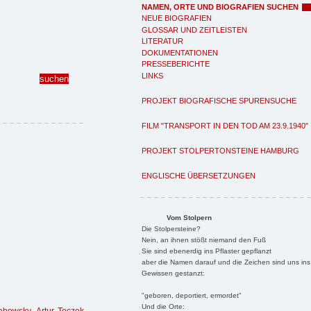
NAMEN, ORTE UND BIOGRAFIEN SUCHEN
NEUE BIOGRAFIEN
GLOSSAR UND ZEITLEISTEN
LITERATUR
DOKUMENTATIONEN
PRESSEBERICHTE
LINKS
PROJEKT BIOGRAFISCHE SPURENSUCHE
FILM "TRANSPORT IN DEN TOD AM 23.9.1940"
PROJEKT STOLPERTONSTEINE HAMBURG
ENGLISCHE ÜBERSETZUNGEN
Vom Stolpern
Die Stolpersteine?
Nein, an ihnen stößt niemand den Fuß
Sie sind ebenerdig ins Pflaster gepflanzt
aber die Namen darauf und die Zeichen sind uns ins
Gewissen gestanzt:
"geboren, deportiert, ermordet"
Und die Orte: