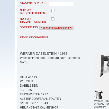
STADTTEILSUCHE
NUR MIT
BIOGRAFIETEXTEN
NUR MIT
STOLPERTONSTEIN
SORTIERUNG
zurück zur Auswahlliste
WERNER DABELSTEIN * 1935
Wachtelstraße 45a (Hamburg-Nord, Barmbek-
Nord)
HIER WOHNTE
WERNER
DABELSTEIN
JG. 1935
EINGEWIESEN 1937
ALSTERDORFER ANSTALTEN
Werner Dabe
"VERLEGT" 7.8.1943
© Archiv Eva
Alsterdorf
HEILANSTALT KALMENHOF