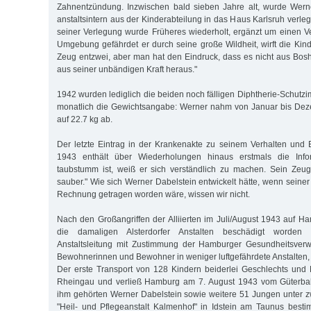
Zahnentzündung. Inzwischen bald sieben Jahre alt, wurde Wer
anstaltsintern aus der Kinderabteilung in das Haus Karlsruh verlegt
seiner Verlegung wurde Früheres wiederholt, ergänzt um einen V
Umgebung gefährdet er durch seine große Wildheit, wirft die Kind
Zeug entzwei, aber man hat den Eindruck, dass es nicht aus Bosh
aus seiner unbändigen Kraft heraus."
1942 wurden lediglich die beiden noch fälligen Diphtherie-Schutz
monatlich die Gewichtsangabe: Werner nahm von Januar bis De
auf 22.7 kg ab.
Der letzte Eintrag in der Krankenakte zu seinem Verhalten und
1943 enthält über Wiederholungen hinaus erstmals die Infor
taubstumm ist, weiß er sich verständlich zu machen. Sein Zeug
sauber." Wie sich Werner Dabelstein entwickelt hätte, wenn seine
Rechnung getragen worden wäre, wissen wir nicht.
Nach den Großangriffen der Alliierten im Juli/August 1943 auf H
die damaligen Alsterdorfer Anstalten beschädigt worden 
Anstaltsleitung mit Zustimmung der Hamburger Gesundheitsver
Bewohnerinnen und Bewohner in weniger luftgefährdete Anstalten,
Der erste Transport von 128 Kindern beiderlei Geschlechts und
Rheingau und verließ Hamburg am 7. August 1943 vom Güterba
ihm gehörten Werner Dabelstein sowie weitere 51 Jungen unter zwö
"Heil- und Pflegeanstalt Kalmenhof" in Idstein am Taunus best