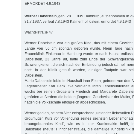
ERMORDET 4.9.1943
Werner Dabelstein,
geb. 28.1.1935 Hamburg, aufgenommen in die 
31.7.1937, verlegt 7.8.1943 Kalmenhof Idstein, ermordet 4.9.1943
Wachtelstraße 47
Werner Dabelstein war ein großes Kind, das mit einem Gewicht
Länge von 56 cm spontan geboren wurde. Neun Tage nach s
Frauenklinik Finkenau in Hamburg wurde er nach Hause entlasse
Dabelstein, 23 Jahre alt, hatte zum Ende der Schwangerschaf
Schwierigkeiten, die sich nach der Entbindung jedoch schnell nor
noch in der Klinik getauft worden, einziger Taufpate war sei
Dabelstein.
Marie Dabelstein lebte im Haushalt ihrer Eltern, getrennt von dem 
Lagerarbeiter Karl Hack. Sie verdiente ihren Lebensunterhalt a
wuchs bei seinen Großeltern Friedrich und Margarete Dabelstei
gehörten außerdem die beiden jüngeren Geschwister der Mutter, Fr
hatten die Volksschule erfolgreich abgeschlossen.
Werner gedieh, seinem Alter entsprechend, unter der liebevollen 
Großmutter. Kurz vor Vollendung seines sechsten Lebensmonats k
braungebranntes Kind", wie es in der Krankenakte heißt, i
Baustraße (heute: Hinrichsenstraße), die damalige Kinderklinik