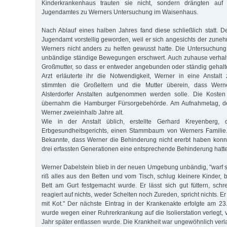
Kinderkrankenhaus trauten sie nicht, sondern drängten au
Jugendamtes zu Werners Untersuchung im Waisenhaus.
Nach Ablauf eines halben Jahres fand diese schließlich statt. 
Jugendamt vorstellig geworden, weil er sich angesichts der zun
Werners nicht anders zu helfen gewusst hatte. Die Untersuchun
unbändige ständige Bewegungen erschwert. Auch zuhause verhalte
Großmutter, so dass er entweder angebunden oder ständig gehal
Arzt erläuterte ihr die Notwendigkeit, Werner in eine Anstalt
stimmten die Großeltern und die Mutter überein, dass Wer
Alsterdorfer Anstalten aufgenommen werden solle. Die Kosten 
übernahm die Hamburger Fürsorgebehörde. Am Aufnahmetag, de
Werner zweieinhalb Jahre alt.
Wie in der Anstalt üblich, erstellte Gerhard Kreyenberg, 
Erbgesundheitsgerichts, einen Stammbaum von Werners Familie. 
Bekannte, dass Werner die Behinderung nicht ererbt haben konn
drei erfassten Generationen eine entsprechende Behinderung hatte
Werner Dabelstein blieb in der neuen Umgebung unbändig, "warf 
riß alles aus den Betten und vom Tisch, schlug kleinere Kinder, bis
Bett am Gurt festgemacht wurde. Er lässt sich gut füttern, schre
reagiert auf nichts, weder Schelten noch Zureden, spricht nichts. E
mit Kot." Der nächste Eintrag in der Krankenakte erfolgte am 2
wurde wegen einer Ruhrerkrankung auf die Isolierstation verlegt, 
Jahr später entlassen wurde. Die Krankheit war ungewöhnlich ver