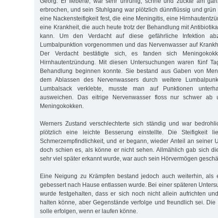
Georg. Er fieberte, war sehr unruhig, schrie und zuckte am gan
erbrochen, und sein Stuhlgang war plötzlich dünnflüssig und grün ge
eine Nackensteifigkeit fest, die eine Meningitis, eine Hirnhautentz
eine Krankheit, die auch heute trotz der Behandlung mit Antibiotika
kann. Um den Verdacht auf diese gefährliche Infektion ab
Lumbalpunktion vorgenommen und das Nervenwasser auf Krankhei
Der Verdacht bestätigte sich, es fanden sich Meningokokk
Hirnhautentzündung. Mit diesen Untersuchungen waren fünf Ta
Behandlung beginnen konnte. Sie bestand aus Gaben von Me
dem Ablassen des Nervenwassers durch weitere Lumbalpunkt
Lumbalsack verklebte, musste man auf Punktionen unterha
ausweichen. Das eitrige Nervenwasser floss nur schwer ab un
Meningokokken.
Werners Zustand verschlechterte sich ständig und war bedrohli
plötzlich eine leichte Besserung einstellte. Die Steifigkeit 
Schmerzempfindlichkeit, und er begann, wieder Anteil an seine
doch schien es, als könne er nicht sehen. Allmählich gab sich di
sehr viel später erkannt wurde, war auch sein Hörvermögen geschä
Eine Neigung zu Krämpfen bestand jedoch auch weiterhin, als e
gebessert nach Hause entlassen wurde. Bei einer späteren Unter
wurde festgehalten, dass er sich noch nicht allein aufrichten un
halten könne, aber Gegenstände verfolge und freundlich sei. Di
solle erfolgen, wenn er laufen könne.