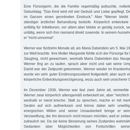
Eine Fürsorgerin, die die Familie regelmäßig aufsuchte, notie
Geburtstag: "Das Kind wird mit viel Geduld und Liebe gepflegt. D
im Ganzen einen geordneten Eindruck." Aber "Werner bleibt 
ständiger ärztlicher Behandlung bedürfe. Körperlich entwickele
anfällig für Infektionen, vor allem aber bliebe er geistig zurück, se
untätig, wenn sich ihm niemand direkt zuwende. In seinem Ausseh
er "nicht unnormal".
Werner war fünfzehn Monate alt, als Maria Dabelstein am 5. Mai 1
zur Welt brachte. Ihre Mutter Margarete fühlte sich der Fürsorge fü
Säugling, nicht gewachsen, weshalb Maria Dabelstein das Neuge
Werner fing an zu laufen, sprach aber nicht und sah seine Umg
Damit war der Zeitpunkt gekommen, Werner wieder im Krankenhau
wurde ein sehr guter Ernährungszustand festgestellt, aber auch e
körperliche Entwicklungsverzögerung, wozu auch sein unsicherer 
Im Dezember 1936, Werner war fast zwei Jahre alt, vermerkte 
Werner zwar körperlich altersgemäß entwickelt sei, aber "reichlich 
weshalb er meist krieche. Statt zu sprechen, mache er mit me
Gesten auf sich aufmerksam und könne dabei sehr unwillig
energischen Willen und seiner Unsauberkeit bringe er sein
Verzweiflung, die ihn dennoch nicht missen möchten, weil er zeit
zutraulich sei. Da sie keine Besserung seines Zustandes wahrnä
Gedanken über Möglichkeiten von Fortschritten sein