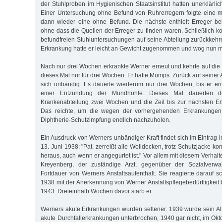
der Stuhlproben im Hygienischen Staatsinstitut hatten unerklärli
Einer Untersuchung ohne Befund von Ruhrerregern folgte eine m
dann wieder eine ohne Befund. Die nächste enthielt Erreger be
ohne dass die Quellen der Erreger zu finden waren. Schließlich k
befundfreien Stuhluntersuchungen auf seine Abteilung zurückkehr
Erkrankung hatte er leicht an Gewicht zugenommen und wog nun mi
Nach nur drei Wochen erkrankte Werner erneut und kehrte auf die 
dieses Mal nur für drei Wochen: Er hatte Mumps. Zurück auf seiner 
sich unbändig. Es dauerte wiederum nur drei Wochen, bis er er
einer Entzündung der Mundhöhle. Dieses Mal dauerten de
Krankenabteilung zwei Wochen und die Zeit bis zur nächsten Er
Das reichte, um die wegen der vorhergehenden Erkrankungen
Diphtherie-Schutzimpfung endlich nachzuholen.
Ein Ausdruck von Werners unbändiger Kraft findet sich im Eintrag
13. Juni 1938: "Pat. zerreißt alle Wolldecken, trotz Schutzjacke 
heraus, auch wenn er angegurtet ist." Vor allem mit diesem Verha
Kreyenberg, der zuständige Arzt, gegenüber der Sozialverwa
Fortdauer von Werners Anstaltsaufenthalt. Sie reagierte darauf sc
1938 mit der Anerkennung von Werner Anstaltspflegebedürftigkeit
1943. Dreieinhalb Wochen davor starb er.
Werners akute Erkrankungen wurden seltener. 1939 wurde sein Al
akute Durchfallerkrankungen unterbrochen, 1940 gar nicht, im Ok