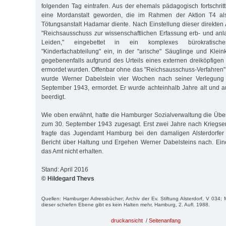
folgenden Tag eintrafen. Aus der ehemals pädagogisch fortschritt
eine Mordanstalt geworden, die im Rahmen der Aktion T4 als
Tötungsanstalt Hadamar diente. Nach Einstellung dieser direkten A
"Reichsausschuss zur wissenschaftlichen Erfassung erb- und an
Leiden," eingebettet in ein komplexes bürokratisch
"Kinderfachabteilung" ein, in der "arische" Säuglinge und Klei
gegebenenfalls aufgrund des Urteils eines externen dreiköpfige
ermordet wurden. Offenbar ohne das "Reichsausschuss-Verfahren"
wurde Werner Dabelstein vier Wochen nach seiner Verlegun
September 1943, ermordet. Er wurde achteinhalb Jahre alt und au
beerdigt.
Wie oben erwähnt, hatte die Hamburger Sozialverwaltung die Üb
zum 30. September 1943 zugesagt. Erst zwei Jahre nach Kriegse
fragte das Jugendamt Hamburg bei den damaligen Alsterdorfer
Bericht über Haltung und Ergehen Werner Dabelsteins nach. Ein
das Amt nicht erhalten.
Stand: April 2016
© Hildegard Thevs
Quellen: Hamburger Adressbücher; Archiv der Ev. Stiftung Alsterdorf, V 034; 
dieser schiefen Ebene gibt es kein Halten mehr, Hamburg, 2. Aufl. 1988.
druckansicht
/
Seitenanfang