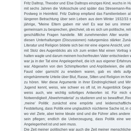
Fritz Daltrop, Theodor und Else Daltrops einziges Kind, wuchs in H
mit sechs Jahren die Volksschule und später das Stresemann-R
Postweg in Heimfeld. Fritz Daltrop empfand das Familienleben al
längeren Betrachtung über sein Leben aus dem Winter 1932/33 s
jährige, "Meine Eltern gaben mir viel! Es war bei uns immer
gemeinsam zu besprechen, gleichviel, ob es sich um politische, reli
geschäftliche Fragen handelte. Mit zunehmenden Alter wurde 
diesen Unterhaltungen (Discussionen) naturgemäss stärker. Zunäch
Literatur und Religion bildete sich bei mir eine eigene Ansicht, un
mit Stolz des Augenblicks als ich zum ersten Mal einen Vortrag i
halten wagte und darum meinem hocherfreuten Vater entschieden wi
war ja in der Tat eine Angelegenheit, die ich aus eigener Erfahru
war. Abgesehn von den Schimpfworten und Anpöbeleien, die allt
Faust oder garnicht zu erwidern waren, gab es stets aufg
eingehämmerte Urteile über Blut, Rasse, Sitten und Religion im K
zu hören. Wer diese Argumente in ihrer Eindringlichkeit und Wirk
Jugend kennt, weiss, wie schwer es oft ist, im Augenblick Geg
weiss auch, wie wichtig sofortiges Antworten ist. Für mich 
Notwendigkeit ‚Abwehrmaterial’ zu studieren und so bewaffnet ‚Re
‚meine’ Politik: zunächst eine empörte und leidenschaftli
Feststellung, dass Politik eine unglaublich nüchterne Sache ist, in 
wo viel Ziele, aber keine Ideale sind und die Führer alles ander
sein pflegen; endlich die Ueberzeugung, dass Politik eine wese
Angelegenheit ist und sein muss.
Die Zeit meiner politischen war auch die Zeit meiner menschliche