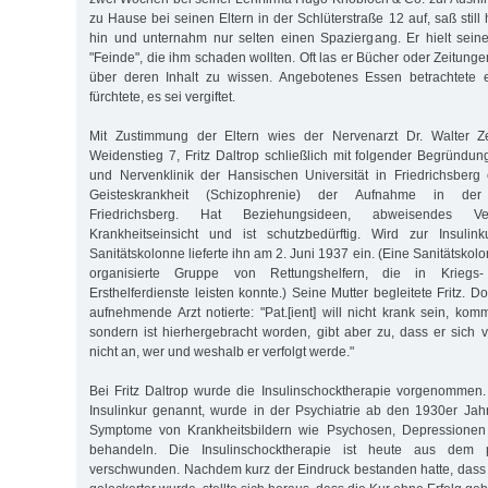
zu Hause bei seinen Eltern in der Schlüterstraße 12 auf, saß still 
hin und unternahm nur selten einen Spaziergang. Er hielt sein
"Feinde", die ihm schaden wollten. Oft las er Bücher oder Zeitun
über deren Inhalt zu wissen. Angebotenes Essen betrachtete 
fürchtete, es sei vergiftet.
Mit Zustimmung der Eltern wies der Nervenarzt Dr. Walter Ze
Weidenstieg 7, Fritz Daltrop schließlich mit folgender Begründun
und Nervenklinik der Hansischen Universität in Friedrichsberg 
Geisteskrankheit (Schizophrenie) der Aufnahme in der S
Friedrichsberg. Hat Beziehungsideen, abweisendes Ve
Krankheitseinsicht und ist schutzbedürftig. Wird zur Insulin
Sanitätskolonne lieferte ihn am 2. Juni 1937 ein. (Eine Sanitätskolo
organisierte Gruppe von Rettungshelfern, die in Kriegs-
Ersthelferdienste leisten konnte.) Seine Mutter begleitete Fritz. D
aufnehmende Arzt notierte: "Pat.[ient] will nicht krank sein, kommt
sondern ist hierhergebracht worden, gibt aber zu, dass er sich ve
nicht an, wer und weshalb er verfolgt werde."
Bei Fritz Daltrop wurde die Insulinschocktherapie vorgenommen
Insulinkur genannt, wurde in der Psychiatrie ab den 1930er Jah
Symptome von Krankheitsbildern wie Psychosen, Depressionen
behandeln. Die Insulinschocktherapie ist heute aus dem ps
verschwunden. Nachdem kurz der Eindruck bestanden hatte, dass Fr