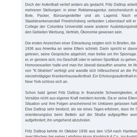
Doch der Aufenthalt verlief anders als gedacht. Fritz Daltrop arbei
mehreren Stellungen: in einer Reklameagentur, zwischendurch au
Bote, Packer, Büroangestellter und als Lagerist. Nach 
Staatskrankenanstalt Friedrichsberg verfassten Lebenslauf will e
College der Columbia Universität sowie anderer Ausbildungsinst
den Gebieten Werbung, Vertrieb, Ökonomie gewesen sein.
Die ersten Anzeichen einer Erkrankung zeigten sich in Briefen, die 
1936 aus Amerika an seine Eltern schrieb. Darin spricht er davo
gelesen, seine Gespräche abgehört, man treibe um ihn Spionage
er, er geniere sich, ins Geschäft oder in seinen Sportklub zu gehen
Homosexuellen halte und man ihn überall daraufhin ansehe. Im Ma
von "K-Strahlen" verfolgt und wandte sich hilfesuchend an die Pol
vierzehntägiger Krankenhausaufenthalt. Ein Erholungsaufenthalt in
New York schloss sich an.
Schon bald geriet Fritz Daltrop in finanzielle Schwierigkeiten, d
Vorsätze nicht aus eigener Kraft meistern konnte. Da er seine Elter
Situation und ihre Folgen anscheinend im Unklaren gelassen ha
Else Daltrop sehr bestürzt, als sie eines Tages erfuhren, dass ihr
orientierungslos beim Betteln auf der Straße aufgegriffen w
aufgefordert, ihn umgehend abzuholen.
Fritz Daltrop kehrte im Oktober 1936 aus den USA nach Hamburg
zwei Wochen bei seiner Lehrfirma Hugo Knobloch & Co. zur Aushilf