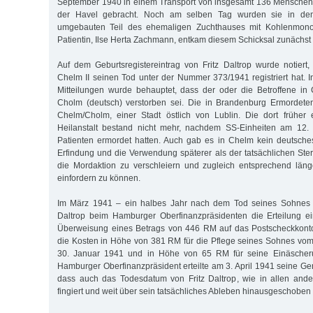
September 1940 in einem Transport von insgesamt 136 Mensche
der Havel gebracht. Noch am selben Tag wurden sie in dem
umgebauten Teil des ehemaligen Zuchthauses mit Kohlenmonox
Patientin, Ilse Herta Zachmann, entkam diesem Schicksal zunächst (
Auf dem Geburtsregistereintrag von Fritz Daltrop wurde notier
Chelm II seinen Tod unter der Nummer 373/1941 registriert hat. I
Mitteilungen wurde behauptet, dass der oder die Betroffene in
Cholm (deutsch) verstorben sei. Die in Brandenburg Ermordete
Chelm/Cholm, einer Stadt östlich von Lublin. Die dort früher 
Heilanstalt bestand nicht mehr, nachdem SS-Einheiten am 12. 
Patienten ermordet hatten. Auch gab es in Chelm kein deutsch
Erfindung und die Verwendung späterer als der tatsächlichen Ste
die Mordaktion zu verschleiern und zugleich entsprechend läng
einfordern zu können.
Im März 1941 – ein halbes Jahr nach dem Tod seines Sohnes 
Daltrop beim Hamburger Oberfinanzpräsidenten die Erteilung 
Überweisung eines Betrags von 446 RM auf das Postscheckkonto
die Kosten in Höhe von 381 RM für die Pflege seines Sohnes vo
30. Januar 1941 und in Höhe von 65 RM für seine Einäscher
Hamburger Oberfinanzpräsident erteilte am 3. April 1941 seine Ge
dass auch das Todesdatum von Fritz Daltrop, wie in allen ande
fingiert und weit über sein tatsächliches Ableben hinausgeschoben