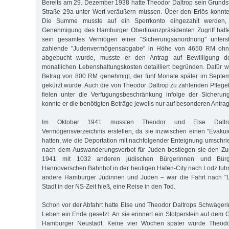
Bereits am 29. Dezember 1938 hatte Theodor Daltrop sein Grunds
Straße 29a unter Wert veräußern müssen. Über den Erlös konnte e
Die Summe musste auf ein Sperrkonto eingezahlt werden,
Genehmigung des Hamburger Oberfinanzpräsidenten Zugriff hatte
sein gesamtes Vermögen einer "Sicherungsanordnung" unterst
zahlende "Judenvermögensabgabe" in Höhe von 4650 RM ohne
abgebucht wurde, musste er den Antrag auf Bewilligung de
monatlichen Lebenshaltungskosten detailliert begründen. Dafür 
Betrag von 800 RM genehmigt, der fünf Monate später im Sept
gekürzt wurde. Auch die von Theodor Daltrop zu zahlenden Pflege
fielen unter die Verfügungsbeschränkung infolge der Sicheru
konnte er die benötigten Beträge jeweils nur auf besonderen Antr
Im Oktober 1941 mussten Theodor und Else Daltrop 
Vermögensverzeichnis erstellen, da sie inzwischen einen "Evakui
hatten, wie die Deportation mit nachfolgender Enteignung umschr
nach dem Auswanderungsverbot für Juden bestiegen sie den Zu
1941 mit 1032 anderen jüdischen Bürgerinnen und Bü
Hannoverschen Bahnhof in der heutigen Hafen-City nach Lodz fuhr.
andere Hamburger Jüdinnen und Juden – war die Fahrt nach "Li
Stadt in der NS-Zeit hieß, eine Reise in den Tod.
Schon vor der Abfahrt hatte Else und Theodor Daltrops Schwägeri
Leben ein Ende gesetzt. An sie erinnert ein Stolperstein auf dem
Hamburger Neustadt. Keine vier Wochen später wurde Theodo