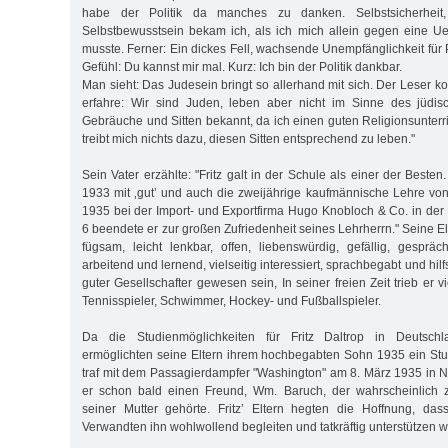
habe der Politik da manches zu danken. Selbstsicherheit,
Selbstbewusstsein bekam ich, als ich mich allein gegen eine U
musste. Ferner: Ein dickes Fell, wachsende Unempfänglichkeit für
Gefühl: Du kannst mir mal. Kurz: Ich bin der Politik dankbar.
Man sieht: Das Judesein bringt so allerhand mit sich. Der Leser 
erfahre: Wir sind Juden, leben aber nicht im Sinne des jüdisc
Gebräuche und Sitten bekannt, da ich einen guten Religionsunterr
treibt mich nichts dazu, diesen Sitten entsprechend zu leben."
Sein Vater erzählte: "Fritz galt in der Schule als einer der Besten
1933 mit ‚gut’ und auch die zweijährige kaufmännische Lehre vo
1935 bei der Import- und Exportfirma Hugo Knobloch & Co. in d
6 beendete er zur großen Zufriedenheit seines Lehrherrn." Seine Elt
fügsam, leicht lenkbar, offen, liebenswürdig, gefällig, gespräch
arbeitend und lernend, vielseitig interessiert, sprachbegabt und hilfs
guter Gesellschafter gewesen sein, In seiner freien Zeit trieb er v
Tennisspieler, Schwimmer, Hockey- und Fußballspieler.
Da die Studienmöglichkeiten für Fritz Daltrop in Deutsch
ermöglichten seine Eltern ihrem hochbegabten Sohn 1935 ein Stu
traf mit dem Passagierdampfer "Washington" am 8. März 1935 in Ne
er schon bald einen Freund, Wm. Baruch, der wahrscheinlich 
seiner Mutter gehörte. Fritz’ Eltern hegten die Hoffnung, das
Verwandten ihn wohlwollend begleiten und tatkräftig unterstützen 