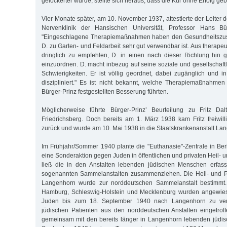
gelockerter wurde, stellte sich heraus, dass die Kur ohne Erfolg geb
Vier Monate später, am 10. November 1937, attestierte der Leiter 
Nervenklinik der Hansischen Universität, Professor Hans Bürg
"Eingeschlagene Therapiemaßnahmen haben den Gesundheitszust
D. zu Garten- und Feldarbeit sehr gut verwendbar ist. Aus therape
dringlich zu empfehlen, D. in einen nach dieser Richtung hin g
einzuordnen. D. macht inbezug auf seine soziale und gesellschaft
Schwierigkeiten. Er ist völlig geordnet, dabei zugänglich und 
diszipliniert." Es ist nicht bekannt, welche Therapiemaßnahme
Bürger-Prinz festgestellten Besserung führten.
Möglicherweise führte Bürger-Prinz’ Beurteilung zu Fritz Da
Friedrichsberg. Doch bereits am 1. März 1938 kam Fritz freiwill
zurück und wurde am 10. Mai 1938 in die Staatskrankenanstalt Lan
Im Frühjahr/Sommer 1940 plante die "Euthanasie"-Zentrale in Berl
eine Sonderaktion gegen Juden in öffentlichen und privaten Heil- u
ließ die in den Anstalten lebenden jüdischen Menschen erfass
sogenannten Sammelanstalten zusammenziehen. Die Heil- und P
Langenhorn wurde zur norddeutschen Sammelanstalt bestimmt. 
Hamburg, Schleswig-Holstein und Mecklenburg wurden angewies
Juden bis zum 18. September 1940 nach Langenhorn zu ver
jüdischen Patienten aus den norddeutschen Anstalten eingetrof
gemeinsam mit den bereits länger in Langenhorn lebenden jüdis