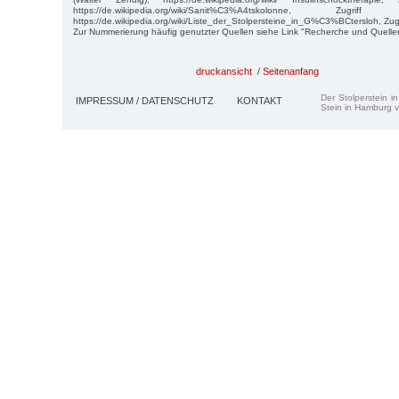
https://de.wikipedia.org/wiki/Sanit%C3%A4tskolonne, Zu
https://de.wikipedia.org/wiki/Liste_der_Stolpersteine_in_G%C3%BCtersloh, Zug
Zur Nummerierung häufig genutzter Quellen siehe Link "Recherche und Quelle
druckansicht
/
Seitenanfang
Der Stolperstein i
IMPRESSUM / DATENSCHUTZ
KONTAKT
Stein in Hamburg v