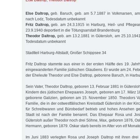
Else Daltrop
,
Theodor Daltrop
Else Daltrop,
geb. Baruch, geb. am 5.7.1887 in Volkmarsen, am 
nach Lodz, Todesdatum unbekannt
Fritz Daltrop,
geb. am 24.3.1915 in Harburg, Heil- und Pflegea
23.9.1940 deportiert in die Tötungsanstalt Brandenburg
Theodor Daltrop,
geb. am 13.2.1881 in Gütersloh, am 25.10.1941
Todesdatum unbekannt
Stadtteil Harburg-Altstadt, Großer Schippsee 34
Fritz Daltrop stammte aus einer in der ersten Hälfte des 19. Jah
eingewanderten Familie jüdischen Glaubens. Er wurde am 24. Feb
der Eheleute Theodor und Else Daltrop, geborene Baruch, in Harb
Sein Vater, Theodor Daltrop, geboren 13. Februar 1881 in Güterslo
Kindern des jüdischen Ehepaares Joseph, geboren am 17. März 1
geborene Galizien, geboren am 15. November 1850. Theodors Va
Familie, die in der ostwestfälischen Kreisstadt Gütersloh in der Ki
für Schreibwaren und Bürobedarf betrieb und hohes Ansehen ge
Stadt ist nach der Familie benannt. Das Ehepaar Rosa und Jo
Gütersloh außer Theodor noch drei Söhne, Max, geboren 1876, Os
Hermann, geboren 1879. Oskar starb bereits im Alter von elf Monat
Im Juni 1883 verlegten Rosa und Joseph Daltrop mit ihren drei