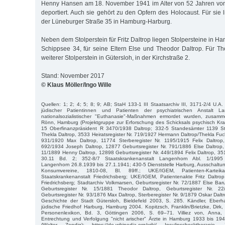
Henny Hansen am 18. November 1941 im Alter von 52 Jahren vo
deportiert. Auch sie gehört zu den Opfern des Holocaust. Für sie li
der Lüneburger Straße 35 in Hamburg-Harburg.
Neben dem Stolperstein für Fritz Daltrop liegen Stolpersteine in 
Schippsee 34, für seine Eltern Else und Theodor Daltrop. Für The
weiterer Stolperstein in Gütersloh, in der Kirchstraße 2.
Stand: November 2017
© Klaus Möller/Ingo Wille
Quellen: 1; 2; 4; 5; 8; 9; AB; StaH 133-1 III Staatsarchiv III, 3171-2/4 U.A.
jüdischer Patientinnen und Patienten der psychiatrischen Anstalt L
nationalsozialistischer "Euthanasie"-Maßnahmen ermordet wurden, zusamm
Rönn, Hamburg (Projektgruppe zur Erforschung des Schicksals psychisch Kra
15 Oberfinanzpräsident R 3470/1938 Daltrop; 332-5 Standesämter 1139 St
Thekla Daltrop, 3533 Heiratsregister Nr. 719/1927 Hermann Daltrop/Thekla Fuc
931/1920 Max Daltrop, 11774 Sterberegister Nr. 1195/1915 Felix Daltrop,
692/1934 Joseph Daltrop, 12877 Geburtsregister Nr. 791/1886 Else Daltrop,
11/1889 Henny Daltrop, 12898 Geburtsregister Nr. 449/1894 Felix Daltrop, 35
30.11 Bd. 2; 352-8/7 Staatskrankenanstalt Langenhorn Abl. 1/1995
Langenhorn 26.8.1939 bis 27.1.1941; 430-5 Dienststelle Harburg, Ausschaltu
Konsumvereine, 1810-08, Bl. 89ff.; UKE/IGEM, Patienten-Karteik
Staatskrankenanstalt Friedrichsberg; UKE/IGEM, Patientenakte Fritz Daltro
Friedrichsberg; Stadtarchiv Volkmarsen, Geburtsregister Nr. 72/1887 Else Bar
Geburtsregister Nr. 15/1881 Theodor Daltrop, Geburtsregister Nr. 2
Geburtsregister Nr. 93/1876 Max Daltrop, Sterberegister Nr. 9/1879 Oskar Daltro
Geschichte der Stadt Gütersloh, Bieldefeld 2003, S. 285. Kändler, Eberhar
jüdische Friedhof Harburg, Hamburg 2004. Kopitzsch, Franklin/Brietzke, Dirk
Personenlexikon, Bd. 3, Göttingen 2006, S. 69–71. Villiez von, Anna, M
Entrechtung und Verfolgung "nicht arischer" Ärzte in Hamburg 1933 bis 1
(Walter Zendig); https://de.wikipedia.org/wiki/ Insulinschocktherapi