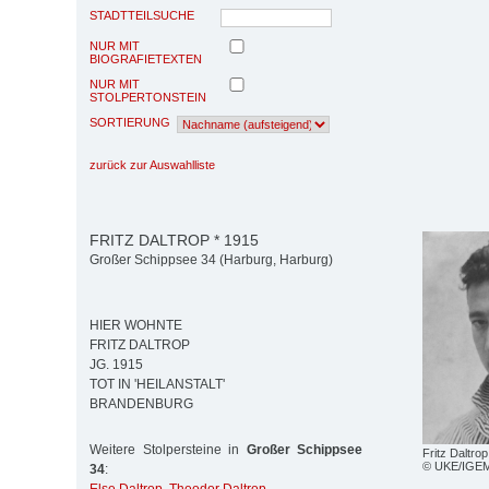
STADTTEILSUCHE
NUR MIT
BIOGRAFIETEXTEN
NUR MIT
STOLPERTONSTEIN
SORTIERUNG
zurück zur Auswahlliste
FRITZ DALTROP * 1915
Großer Schippsee 34 (Harburg, Harburg)
HIER WOHNTE
FRITZ DALTROP
JG. 1915
TOT IN 'HEILANSTALT'
BRANDENBURG
Weitere Stolpersteine in
Großer Schippsee
Fritz Daltro
© UKE/IGE
34
: