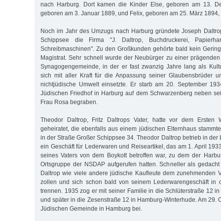
nach Harburg. Dort kamen die Kinder Else, geboren am 13. D
geboren am 3. Januar 1889, und Felix, geboren am 25. März 1894, 
Noch im Jahr des Umzugs nach Harburg gründete Joseph Daltrop
Schippsee die Firma "J. Daltrop, Buchdruckerei, Papierhan
Schreibmaschinen". Zu den Großkunden gehörte bald kein Gering
Magistrat. Sehr schnell wurde der Neubürger zu einer prägenden 
Synagogengemeinde, in der er fast zwanzig Jahre lang als Kult
sich mit aller Kraft für die Anpassung seiner Glaubensbrüder 
nichtjüdische Umwelt einsetzte. Er starb am 20. September 1
Jüdischen Friedhof in Harburg auf dem Schwarzenberg neben se
Frau Rosa begraben.
Theodor Daltrop, Fritz Daltrops Vater, hatte vor dem Ersten 
geheiratet, die ebenfalls aus einem jüdischen Elternhaus stamm
in der Straße Großer Schippsee 34. Theodor Daltrop betrieb in de
ein Geschäft für Lederwaren und Reiseartikel, das am 1. April 19
seines Vaters von dem Boykott betroffen war, zu dem der Harbu
Ortsgruppe der NSDAP aufgerufen hatten. Schneller als gedach
Daltrop wie viele andere jüdische Kaufleute dem zunehmenden V
zollen und sich schon bald von seinem Lederwarengeschäft in 
trennen. 1935 zog er mit seiner Familie in die Schlüterstraße 12
und später in die Zesenstraße 12 in Hamburg-Winterhude. Am 29. O
Jüdischen Gemeinde in Hamburg bei.