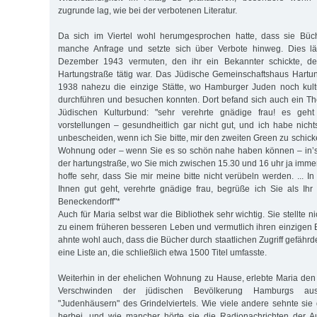
zugrunde lag, wie bei der verbotenen Literatur.
Da sich im Viertel wohl herumgesprochen hatte, dass sie Büche
manche Anfrage und setzte sich über Verbote hinweg. Dies lä
Dezember 1943 vermuten, den ihr ein Bekannter schickte, d
Hartungstraße tätig war. Das Jüdische Gemeinschaftshaus Hartu
1938 nahezu die einzige Stätte, wo Hamburger Juden noch kultu
durchführen und besuchen konn­ten. Dort befand sich auch ein Th
Jüdischen Kulturbund: "sehr verehrte gnädige frau! es geht
vorstellungen – gesundheitlich gar nicht gut, und ich habe nicht
unbescheiden, wenn ich Sie bitte, mir den zweiten Green zu schic
Wohnung oder – wenn Sie es so schön nahe haben können – in’s 
der hartungstraße, wo Sie mich zwischen 15.30 und 16 uhr ja imme
hoffe sehr, dass Sie mir meine bitte nicht verübeln werden. ... I
Ihnen gut geht, verehrte gnädige frau, begrüße ich Sie als Ih
Beneckendorff"*
Auch für Maria selbst war die Bibliothek sehr wichtig. Sie stellte 
zu einem früheren besseren Leben und vermutlich ihren einzigen B
ahnte wohl auch, dass die Bücher durch staatlichen Zugriff gefährde
eine Liste an, die schließlich etwa 1500 Titel umfasste.
Weiterhin in der ehelichen Wohnung zu Hause, erlebte Maria de
Verschwinden der jüdischen Bevölkerung Hamburgs au
"Judenhäusern" des Grindelviertels. Wie viele andere sehnte si
herbei, und wie mancher hörte sie die Radionachrichten der A