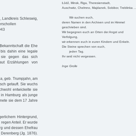
Łódź, Minsk, Riga, Theresienstadt,
Auschwitz, Chelmno, Majdanek, Sobibor, Treblinka ..
Wir suchen euch,
l, Landkreis Schleswig,
deren Namen in den Archiven und im Himmel
erschollen
geschrieben sind.
943
Wir begegnen euch an Orten der Angst und
Verfolgung,
wir erkennen euch in euren Kindern und Enkeln.
Bekanntschaft die Ehe
Die Steine sprechen von euch,
 bis dahin eine legale
jeden Tag.
Ihr seid nicht vergessen.
n sie gegen das sich
aut Erzählungen von
Inge Grolle
tha, geb. Trumpjahn, am
sch getauft. Sie wuchs
ichwohl entwickelte sie
n in Hamburg als junge
gnete sie dem 17 Jahre
gerlichem Hintergrund,
 regen Anteil. Er wurde
erg und dessen Ehefrau
 Derenberg (Jg. 1876).