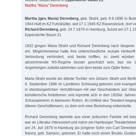
Weitere Stolpersteine in
Eppendorfer Baum 21
:
Martha "Maria" Derenberg
Martha (gen. Maria) Derenberg,
geb. Strahl, geb. 6.9.1896 in Boe
1944 Haft im KZ Fuhlsbüttel, seit 17.1.1945 KZ Ravensbrück, dort v
Richard Derenberg,
geb. 24.7.1879 in Hamburg, Suizid am 27.1.1
Eppendorfer Baum 21
1932 gingen Maria Strahl und Richard Derenberg nach längerer 
ein. Möglicherweise hatte ihre unterschiedliche soziale Herkunft
Verbindung verhindert, und beide hofften, zu zweit würde
abzeichnende NS-Regime besser geschützt sein, das sie l
Angehörigen zutiefst ablehnten und dem beide zum Opfer fielen.
Maria Strahl wurde als älteste Tochter von Johann Strahl und Ber
6. September 1896 im Landkreis Schleswig geboren und evangeli
in kleinbürgerlichen Verhältnissen mit vier Geschwistern auf. Gle
künstlerische Ambitionen und erprobte sich in den 1920er Jahre
Schauspielerin in kleineren Rollen. Im Umfeld des Theaters bege
älteren Geschäftsmann, zu dem sich eine Beziehung ent­wickelte.
Richard Derenberg stammte aus einer jüdischen Familie mit bür
war an Literatur interessiert und nahm am Hamburger Theaterleben
am 24. Juli 1879 in Hamburg als jüngerer Sohn von Carl Derenb
Nanny, geb. Samson, geboren. Er hatte noch einen Bruder, Gustav