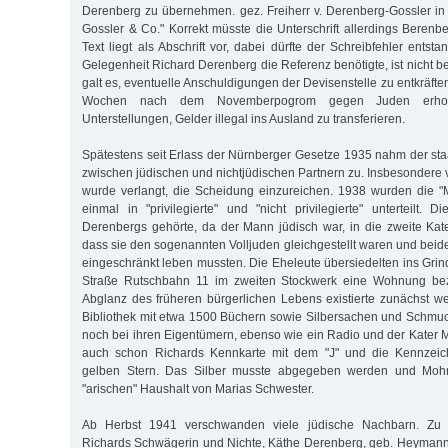
Derenberg zu übernehmen. gez. Freiherr v. Derenberg-Gossler in
Gossler & Co." Korrekt müsste die Unterschrift allerdings Berenb
Text liegt als Abschrift vor, dabei dürfte der Schreibfehler entst
Gelegenheit Richard Derenberg die Referenz benötigte, ist nicht 
galt es, eventuelle Anschuldigungen der Devisenstelle zu entkräfte
Wochen nach dem Novemberpogrom gegen Juden erho
Unterstellungen, Gelder illegal ins Ausland zu transferieren.
Spätestens seit Erlass der Nürnberger Gesetze 1935 nahm der sta
zwischen jüdischen und nichtjüdischen Partnern zu. Insbesondere 
wurde verlangt, die Scheidung einzureichen. 1938 wurden die 
einmal in "privilegierte" und "nicht privilegierte" unterteilt. 
Derenbergs gehörte, da der Mann jüdisch war, in die zweite Kat
dass sie den sogenannten Volljuden gleichgestellt waren und beid
eingeschränkt leben mussten. Die Eheleute übersiedelten ins Grinde
Straße Rutschbahn 11 im zweiten Stockwerk eine Wohnung be
Abglanz des früheren bürgerlichen Lebens existierte zunächst we
Bibliothek mit etwa 1500 Büchern sowie Silbersachen und Schmu
noch bei ihren Eigentümern, ebenso wie ein Radio und der Kater 
auch schon Richards Kennkarte mit dem "J" und die Kennzeich
gelben Stern. Das Silber muss­te abgegeben werden und Moh
"arischen" Haus­halt von Marias Schwester.
Ab Herbst 1941 verschwanden viele jüdische Nachbarn. Zu 
Richards Schwägerin und Nichte, Käthe Derenberg, geb. Heymann, u