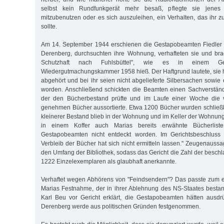
selbst kein Rundfunkgerät mehr besaß, pflegte sie jenes 
mitzubenutzen oder es sich auszuleihen, ein Verhalten, das ihr
sollte.
Am 14. September 1944 erschienen die Gestapobeamten Fiedler
Derenberg, durchsuchten ihre Wohnung, verhafteten sie und bra
Schutzhaft nach Fuhlsbüttel", wie es in einem Geri
Wiedergutmachungskammer 1958 hieß. Der Haftgrund lautete, sie 
abgehört und bei ihr seien nicht abgelieferte Silbersachen sowie
worden. Anschließend schickten die Beamten einen Sachverstän
der den Bücherbestand prüfte und im Laufe einer Woche die v
genehmen Bücher aussortierte. Etwa 1200 Bücher wurden schließlic
kleinerer Bestand blieb in der Wohnung und im Keller der Wohnung
in einem Koffer auch Marias bereits erwähnte Bücherlis
Gestapobeamten nicht entdeckt worden. Im Gerichtsbeschluss 
Verbleib der Bücher hat sich nicht ermitteln lassen." Zeugenauss
den Umfang der Bibliothek, sodass das Gericht die Zahl der besc
1222 Einzelexemplaren als glaubhaft anerkannte.
Verhaftet wegen Abhörens von "Feindsendern"? Das passte zum e
Marias Festnahme, der in ihrer Ablehnung des NS-Staates besta
Karl Beu vor Gericht erklärt, die Gestapobeamten hätten ausdr
Derenberg werde aus politischen Gründen festgenommen.