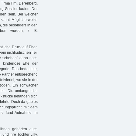
 Firma Frh. Derenberg,
erg-Gossler lauten. Der
anden sein. Bei welcher
bekannt. Möglicherweise
n, die besonders in den
ben wurden, z. B.
atliche Druck auf Ehen
vom nichtjüdischen Teil
"Mischehen" dann noch
Die kinderlose Ehe der
egorie. Das bedeutete,
e Partner entsprechend
lviertel, wo sie in der
zogen. Ein schwacher
iter. Die umfangreiche
ckstücke befanden sich
Mohrle. Doch da gab es
nungspflicht mit dem
rle fand Aufnahme im
ihnen gehörten auch
nd ihre Tochter Lilly,