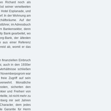
wo Richard noch als
od seiner verwitweten
m Hotel Esplanade, und
orf. In der Wohnung am
häftsräume. Auf der
tsführer, im Adressbuch
 im Bankensektor, denn
ity Bank gearbeitet, wo
erg-Bank, der ältesten
e aus einer Referenz
ereid ab, womit er das
 finanziellen Einbruch
ts; auch in den 1930er
 Verhältnisse schließen
dem Novemberpogrom war
freie Zugriff auf sein
erwehrt. Monatliche
ssten, sicherten den
kier und Freiherr von
ilte, ist nicht mehr zu
nberg mir seit Jahren
 Character, dem jedes
de Garantie für Herrn