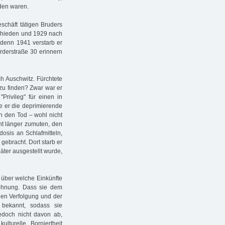
rden waren.
schäft tätigen Bruders
eschieden und 1929 nach
 denn 1941 verstarb er
erderstraße 30 erinnern
h Auschwitz. Fürchtete
zu finden? Zwar war er
Privileg" für einen in
e er die deprimierende
n den Tod – wohl nicht
cht länger zumuten, den
osis an Schlafmitteln,
gebracht. Dort starb er
äter ausgestellt wurde,
, über welche Einkünfte
 Wohnung. Dass sie dem
nen Verfolgung und der
 bekannt, sodass sie
jedoch nicht davon ab,
lturelle Borniertheit