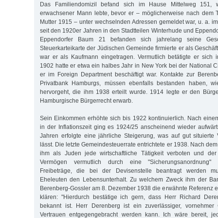
Das Familiendomizil befand sich im Hause Mittelweg 151, 
erwachsener Mann lebte, bevor er – möglicherweise nach dem T
Mutter 1915 – unter wechselnden Adressen gemeldet war, u. a. i
seit den 1920er Jahren in den Stadtteilen Winterhude und Eppend
Eppendorfer Baum 21 befanden sich jahrelang seine Gesc
Steuerkarteikarte der Jüdischen Gemeinde firmierte er als Geschäf
war er als Kaufmann eingetragen. Vermutlich betätigte er sich
1902 hatte er etwa ein halbes Jahr in New York bei der National C
er im Foreign Department beschäftigt war. Kontakte zur Berenb
Privatbank Hamburgs, müssen ebenfalls bestanden haben, wi
hervorgeht, die ihm 1938 erteilt wurde. 1914 legte er den Bürg
Hamburgische Bürgerrecht erwarb.
Sein Einkommen erhöhte sich bis 1922 kontinuierlich. Nach einem
in der Inflationszeit ging es 1924/25 anscheinend wieder aufwär
Jahren erfolgte eine jährliche Steigerung, was auf gut situierte
lässt. Die letzte Gemeindesteuerrate entrichtete er 1938. Nach 
ihm als Juden jede wirtschaftliche Tätigkeit verboten und der 
Vermögen vermutlich durch eine "Sicherungsanordnung" v
Freibeträge, die bei der Devisenstelle beantragt werden mu
Eheleuten den Lebensunterhalt. Zu welchem Zweck ihm der Ban
Berenberg-Gossler am 8. Dezember 1938 die erwähnte Referenz erte
klären: "Hierdurch bestätige ich gern, dass Herr Richard Dere
bekannt ist. Herr Derenberg ist ein zuverlässiger, vornehmer
Vertrauen entgegengebracht werden kann. Ich wäre bereit, je