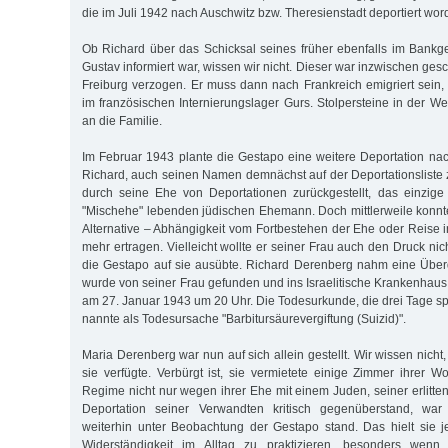
die im Juli 1942 nach Auschwitz bzw. Theresienstadt deportiert wo
Ob Richard über das Schicksal seines früher ebenfalls im Bankge
Gustav informiert war, wissen wir nicht. Dieser war inzwischen g
Freiburg verzogen. Er muss dann nach Frankreich emigriert sein,
im französischen Internierungslager Gurs. Stolpersteine in der W
an die Familie.
Im Februar 1943 plante die Gestapo eine weitere Deportation nac
Richard, auch seinen Namen demnächst auf der Deportationsliste 
durch seine Ehe von Deportationen zurückgestellt, das einzige "
"Mischehe" lebenden jüdischen Ehemann. Doch mittlerweile konnt
Alternative – Abhängigkeit vom Fortbestehen der Ehe oder Reise i
mehr ertragen. Vielleicht wollte er seiner Frau auch den Druck ni
die Gestapo auf sie ausübte. Richard Derenberg nahm eine Überd
wurde von seiner Frau gefunden und ins Israelitische Krankenhaus 
am 27. Januar 1943 um 20 Uhr. Die Todesurkunde, die drei Tage sp
nannte als Todesursache "Barbitursäurevergiftung (Suizid)".
Maria Derenberg war nun auf sich allein gestellt. Wir wissen nicht
sie verfügte. Verbürgt ist, sie vermietete einige Zimmer ihrer
Regime nicht nur wegen ihrer Ehe mit einem Juden, seiner erlitte
Deportation seiner Verwandten kritisch gegenüberstand, war
weiterhin unter Beobachtung der Gestapo stand. Das hielt sie 
Widerständigkeit im Alltag zu praktizieren, besonders wenn ku