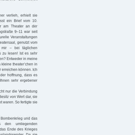
r verlieh, erhielt sie
sst ein Brief vom 10.
er am Theater an der
ngstraße 9–11 war seit
relle Veranstaltungen
eatersaal, genutzt vom
 mir – bei täglichen
s zu lesen! Ist es sehr
ken? Entweder in meine
kleine theater’chen in
r erreichen können. Ich
n der hoffnung, dass es
r Ihnen sehr ergebener
nicht nur die Verbindung
esitz von Wert dar, sie
t waren. So fertigte sie
n Bombenkrieg und das
s den umliegenden
e das Ende des Krieges
uslandssender. Da sie