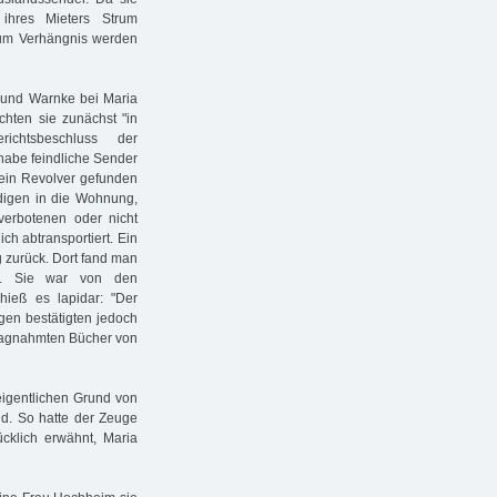
ihres Mieters Strum
 zum Verhängnis werden
 und Warnke bei Maria
chten sie zunächst "in
chtsbeschluss der
habe feindliche Sender
 ein Revolver gefunden
digen in die Wohnung,
erbotenen oder nicht
h abtransportiert. Ein
 zurück. Dort fand man
te. Sie war von den
hieß es lapidar: "Der
agen bestätigten jedoch
hlagnahmten Bücher von
igentlichen Grund von
nd. So hatte der Zeuge
ücklich erwähnt, Maria