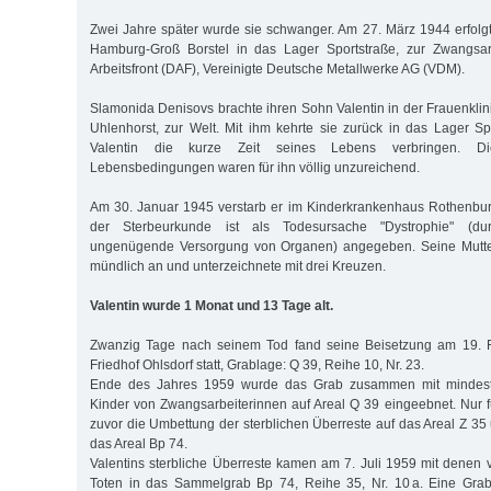
Zwei Jahre später wurde sie schwanger. Am 27. März 1944 erfolg
Hamburg-Groß Borstel in das Lager Sportstraße, zur Zwangsar
Arbeitsfront (DAF), Vereinigte Deutsche Metallwerke AG (VDM).
Slamonida Denisovs brachte ihren Sohn Valentin in der Frauenkli
Uhlenhorst, zur Welt. Mit ihm kehrte sie zurück in das Lager Sp
Valentin die kurze Zeit seines Lebens verbringen. D
Lebensbedingungen waren für ihn völlig unzureichend.
Am 30. Januar 1945 verstarb er im Kinderkrankenhaus Rothenbur
der Sterbeurkunde ist als Todesursache "Dystrophie" (du
ungenügende Versorgung von Organen) angegeben. Seine Mutter
mündlich an und unterzeichnete mit drei Kreuzen.
Valentin wurde 1 Monat und 13 Tage alt.
Zwanzig Tage nach seinem Tod fand seine Beisetzung am 19. 
Friedhof Ohlsdorf statt, Grablage: Q 39, Reihe 10, Nr. 23.
Ende des Jahres 1959 wurde das Grab zusammen mit mindest
Kinder von Zwangsarbeiterinnen auf Areal Q 39 eingeebnet. Nur fü
zuvor die Umbettung der sterblichen Überreste auf das Areal Z 35 
das Areal Bp 74.
Valentins sterbliche Überreste kamen am 7. Juli 1959 mit dene
Toten in das Sammelgrab Bp 74, Reihe 35, Nr. 10 a. Eine Grabs