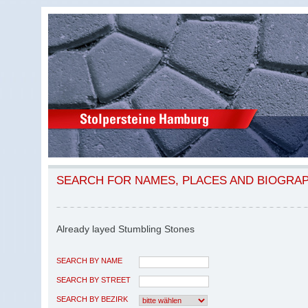
SEARCH FOR NAMES, PLACES AND BIOGRA
Already layed Stumbling Stones
SEARCH BY NAME
SEARCH BY STREET
SEARCH BY BEZIRK