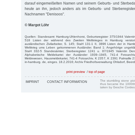
darauf eingemeißelten Namen und seinem Geburts- und Sterbedat
heute an ihn, jedoch anders als im Geburts- und Sterberegiste
Nachnamen "Denisoos".
© Margot Löhr
Quellen: Standesamt Hamburg-Uhlenhorst, Geburtsregister 375/1944 Valentin
518 Listen der während des Zweiten Weltkrieges in Hamburg versto
ausländischen Zivilarbeiter, S. 145; StaH 131-1 II, 3896 Listen der in Ha
Weltkrieg ums Leben gekommenen Ausländer. Band 1: Angehörige ungeklärt
StaH 332-5 Standesämter, Sterberegister 1241 u. 87/1945 Valentin De
Alphabetische Meldekartei der Ausländer 1939–1945, 741-4 Fotoarc
Meldewesen, Hausmeldekartei, 741-4 Fotoarchiv, K 2357, K 2391 Palmaille 27
in-hamburg. de, einges. 18.2.2016; Archiv Friedhofsverwaltung Ohlsdorf, Beer
print preview
/
top of page
The stumbling stone pi
IMPRINT
CONTACT INFORMATION
thus became the 1000th
taken by Gesche Cordes