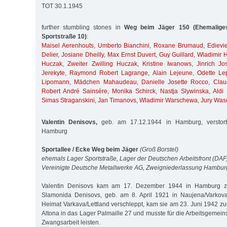
TOT 30.1.1945
further stumbling stones in
Weg beim Jäger 150 (Ehemaliges
Sportstraße 10)
:
Maisel Aerenhouts
,
Umberto Bianchini
,
Roxane Brumaud
,
Edievi
Delier
,
Josiane Dheilly
,
Max Ernst Duvert
,
Guy Guillard
,
Wladimir 
Huczak
,
Zweiter Zwilling Huczak
,
Kristine Iwanows
,
Jinrich Jo
Jerekyte
,
Raymond Robert Lagrange
,
Alain Lejeune
,
Odette Le
Lipomann
,
Mädchen Mahaudeau
,
Danielle Josette Rocco
,
Clau
Robert André Sainsère
,
Monika Schirck
,
Nastja Slywinska
,
Aldi
Simas Straganskini
,
Jan Timanovs
,
Wladimir Warschewa
,
Jury Was
Valentin Denisovs,
geb. am 17.12.1944 in Hamburg, verstor
Hamburg
Sportallee / Ecke Weg beim Jäger
(Groß Borstel)
ehemals Lager Sportstraße, Lager der Deutschen Arbeitsfront (DAF
Vereinigte Deutsche Metallwerke AG, Zweigniederlassung Hambu
Valentin Denisovs kam am 17. Dezember 1944 in Hamburg zu
Slamonida Denisovs, geb. am 8. April 1921 in Naujena/Varkova,
Heimat Varkava/Lettland verschleppt, kam sie am 23. Juni 1942 
Altona in das Lager Palmaille 27 und musste für die Arbeitsgemein
Zwangsarbeit leisten.