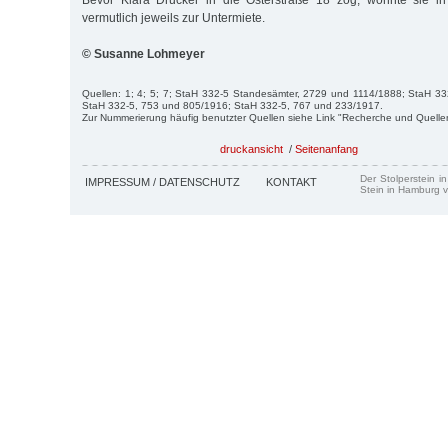
Bevor Klara Drucker in die Osterstraße 18 zog, wohnte sie in 
vermutlich jeweils zur Untermiete.
© Susanne Lohmeyer
Quellen: 1; 4; 5; 7; StaH 332-5 Standesämter, 2729 und 1114/1888; StaH 3
StaH 332-5, 753 und 805/1916; StaH 332-5, 767 und 233/1917.
Zur Nummerierung häufig benutzter Quellen siehe Link "Recherche und Quelle
druckansicht
/
Seitenanfang
Der Stolperstein i
IMPRESSUM / DATENSCHUTZ
KONTAKT
Stein in Hamburg v