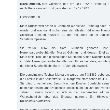
Klara Drucker,
geb. Gutmann, geb. am 10.4.1862 in Hamburg, de
nach Theresienstadt, dort gestorben am 12.12.1942
Osterstraße 18
Klara Drucker war schon 80 Jahre alt, als sie von Hamburg nach Th
wurde, und war damit sicher eine der ältesten jüdischen Hambu
Schicksal erleiden mussten. Zu der Zeit lebte sie im Jüdisc
Schäferkampsallee.
Sie wurde 1862 als Klara Gutmann geboren. Ihre 
Herrengarderobenhändler Moses Gutmann und dessen Ehefrau S
Klara hatte 1888 den gleichaltrigen Kaufmann Simon Nachum Druck
ihr Vater Herrengarderobenhändler war. Als sie heiratete, wohnte Kl
der Kieler Straße 85, ihr Mann im Alten Steinweg 5.
Die gemeinsame Tochter Margarete wurde am 7.3.1889 geboren. 
die Familie in der Seilerstraße 34. Margarete starb schon im Juli 
Sie blieb unverheiratet. Simon Nachum Drucker überlebte seine
beim Standesamt angezeigt hatte, lediglich um ein Jahr und versta
Jahren. Damals befand er sich in der Kirchenallee 24 im 
Wahrscheinlich lebte das Ehepaar getrennt. Ein Hinweis 
Kultussteuerkarteikarte.